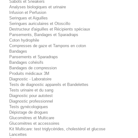
Sabots et Sneakers
Analyses biologiques et urinaire
Infusion et Perfusion
Seringues et Aiguilles
Seringues auriculaires et Otoscillo
Destructeur d'aiguilles et Récipients spéciaux
Pansements, Bandages et Sparadraps
Coton hydrophile
Compresses de gaze et Tampons en coton
Bandages
Pansements et Sparadraps
Bandages cohésifs
Bandages de compression
Produits médicaux 3M
Diagnostic - Laboratoire
Tests de diagnostic appareils et Bandelettes
Tests urinaire et du sang
Diagnostic pour autotest
Diagnostic professionnel
Tests gynécologiques
Dépistage de drogues
Glucomètres et Multicare
Glucomètres et accessoires
Kit Multicare: test triglycérides, cholestérol et glucose
Lancettes