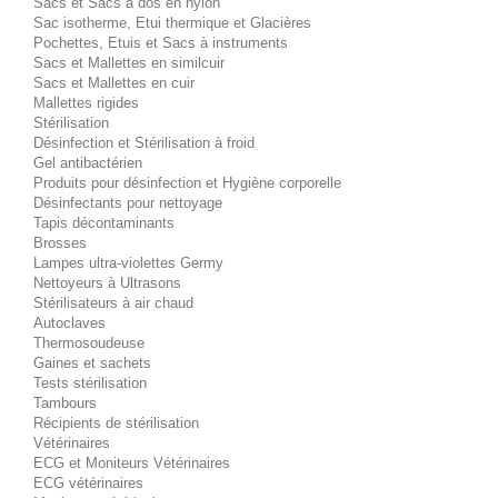
Sacs et Sacs à dos en nylon
Sac isotherme, Etui thermique et Glacières
Pochettes, Etuis et Sacs à instruments
Sacs et Mallettes en similcuir
Sacs et Mallettes en cuir
Mallettes rigides
Stérilisation
Désinfection et Stérilisation à froid
Gel antibactérien
Produits pour désinfection et Hygiène corporelle
Désinfectants pour nettoyage
Tapis décontaminants
Brosses
Lampes ultra-violettes Germy
Nettoyeurs à Ultrasons
Stérilisateurs à air chaud
Autoclaves
Thermosoudeuse
Gaines et sachets
Tests stérilisation
Tambours
Récipients de stérilisation
Vétérinaires
ECG et Moniteurs Vétérinaires
ECG vétérinaires