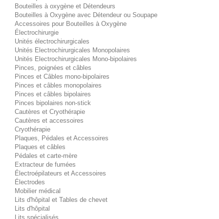
Bouteilles à oxygène et Détendeurs
Bouteilles à Oxygène avec Détendeur ou Soupape
Accessoires pour Bouteilles à Oxygène
Électrochirurgie
Unités électrochirurgicales
Unités Electrochirurgicales Monopolaires
Unités Electrochirurgicales Mono-bipolaires
Pinces, poignées et câbles
Pinces et Câbles mono-bipolaires
Pinces et câbles monopolaires
Pinces et câbles bipolaires
Pinces bipolaires non-stick
Cautères et Cryothérapie
Cautères et accessoires
Cryothérapie
Plaques, Pédales et Accessoires
Plaques et câbles
Pédales et carte-mère
Extracteur de fumées
Électroépilateurs et Accessoires
Électrodes
Mobilier médical
Lits d'hôpital et Tables de chevet
Lits d'hôpital
Lits spécialisés