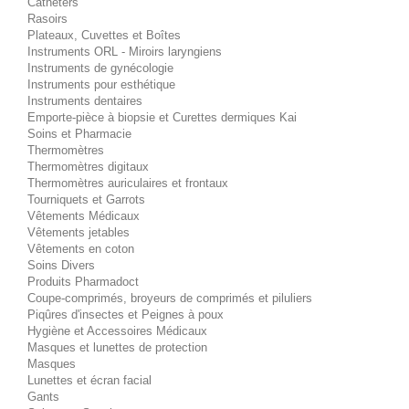
Cathéters
Rasoirs
Plateaux, Cuvettes et Boîtes
Instruments ORL - Miroirs laryngiens
Instruments de gynécologie
Instruments pour esthétique
Instruments dentaires
Emporte-pièce à biopsie et Curettes dermiques Kai
Soins et Pharmacie
Thermomètres
Thermomètres digitaux
Thermomètres auriculaires et frontaux
Tourniquets et Garrots
Vêtements Médicaux
Vêtements jetables
Vêtements en coton
Soins Divers
Produits Pharmadoct
Coupe-comprimés, broyeurs de comprimés et piluliers
Piqûres d'insectes et Peignes à poux
Hygiène et Accessoires Médicaux
Masques et lunettes de protection
Masques
Lunettes et écran facial
Gants