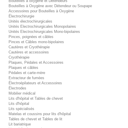
Bouteilles à oxygène et Détendeurs
Bouteilles à Oxygène avec Détendeur ou Soupape
Accessoires pour Bouteilles à Oxygène
Électrochirurgie
Unités électrochirurgicales
Unités Electrochirurgicales Monopolaires
Unités Electrochirurgicales Mono-bipolaires
Pinces, poignées et câbles
Pinces et Câbles mono-bipolaires
Cautères et Cryothérapie
Cautères et accessoires
Cryothérapie
Plaques, Pédales et Accessoires
Plaques et câbles
Pédales et carte-mère
Extracteur de fumées
Électroépilateurs et Accessoires
Électrodes
Mobilier médical
Lits d'hôpital et Tables de chevet
Lits d'hôpital
Lits spécialisés
Matelas et coussins pour lits d'hôpital
Tables de chevet et Tables de lit
Lit bariatrique