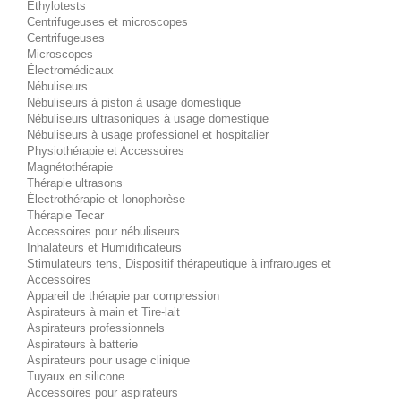
Éthylotests
Centrifugeuses et microscopes
Centrifugeuses
Microscopes
Électromédicaux
Nébuliseurs
Nébuliseurs à piston à usage domestique
Nébuliseurs ultrasoniques à usage domestique
Nébuliseurs à usage professionel et hospitalier
Physiothérapie et Accessoires
Magnétothérapie
Thérapie ultrasons
Électrothérapie et Ionophorèse
Thérapie Tecar
Accessoires pour nébuliseurs
Inhalateurs et Humidificateurs
Stimulateurs tens, Dispositif thérapeutique à infrarouges et
Accessoires
Appareil de thérapie par compression
Aspirateurs à main et Tire-lait
Aspirateurs professionnels
Aspirateurs à batterie
Aspirateurs pour usage clinique
Tuyaux en silicone
Accessoires pour aspirateurs