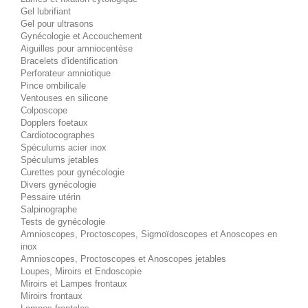
Gel lubrifiant
Gel pour ultrasons
Gynécologie et Accouchement
Aiguilles pour amniocentèse
Bracelets d'identification
Perforateur amniotique
Pince ombilicale
Ventouses en silicone
Colposcope
Dopplers foetaux
Cardiotocographes
Spéculums acier inox
Spéculums jetables
Curettes pour gynécologie
Divers gynécologie
Pessaire utérin
Salpinographe
Tests de gynécologie
Amnioscopes, Proctoscopes, Sigmoïdoscopes et Anoscopes en
inox
Amnioscopes, Proctoscopes et Anoscopes jetables
Loupes, Miroirs et Endoscopie
Miroirs et Lampes frontaux
Miroirs frontaux