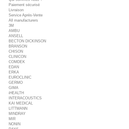
Paiement sécurisé
Livraison
Service Après-Vente
All manufacturers
3M
AMBU
ANSELL
BECTON DICKINSON
BRANSON
CHISON
CLINICON
COMDEK
EDAN
ERKA
EUROCLINIC
GERMO
GIMA
iHEALTH
INTERACOUSTICS
KAI MEDICAL
LITTMANN
MINDRAY
MIR
NONIN