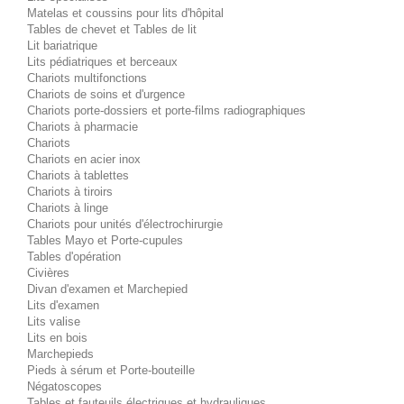
Matelas et coussins pour lits d'hôpital
Tables de chevet et Tables de lit
Lit bariatrique
Lits pédiatriques et berceaux
Chariots multifonctions
Chariots de soins et d'urgence
Chariots porte-dossiers et porte-films radiographiques
Chariots à pharmacie
Chariots
Chariots en acier inox
Chariots à tablettes
Chariots à tiroirs
Chariots à linge
Chariots pour unités d'électrochirurgie
Tables Mayo et Porte-cupules
Tables d'opération
Civières
Divan d'examen et Marchepied
Lits d'examen
Lits valise
Lits en bois
Marchepieds
Pieds à sérum et Porte-bouteille
Négatoscopes
Tables et fauteuils électriques et hydrauliques