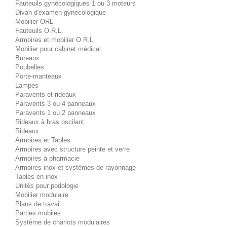
Fauteuils gynécologiques 1 ou 3 moteurs
Divan d'examen gynécologique
Mobilier ORL
Fauteuils O.R.L.
Armoires et mobilier O.R.L.
Mobilier pour cabinet médical
Bureaux
Poubelles
Porte-manteaux
Lampes
Paravents et rideaux
Paravents 3 ou 4 panneaux
Paravents 1 ou 2 panneaux
Rideaux à bras oscilant
Rideaux
Armoires et Tables
Armoires avec structure peinte et verre
Armoires à pharmacie
Armoires inox et systèmes de rayonnage
Tables en inox
Unités pour podologie
Mobilier modulaire
Plans de travail
Parties mobiles
Système de chariots modulaires