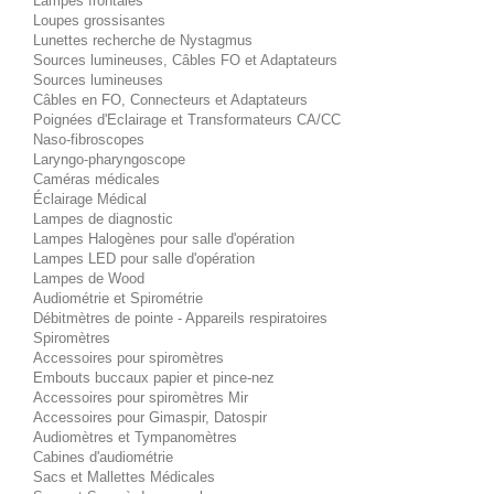
Lampes frontales
Loupes grossisantes
Lunettes recherche de Nystagmus
Sources lumineuses, Câbles FO et Adaptateurs
Sources lumineuses
Câbles en FO, Connecteurs et Adaptateurs
Poignées d'Eclairage et Transformateurs CA/CC
Naso-fibroscopes
Laryngo-pharyngoscope
Caméras médicales
Éclairage Médical
Lampes de diagnostic
Lampes Halogènes pour salle d'opération
Lampes LED pour salle d'opération
Lampes de Wood
Audiométrie et Spirométrie
Débitmètres de pointe - Appareils respiratoires
Spiromètres
Accessoires pour spiromètres
Embouts buccaux papier et pince-nez
Accessoires pour spiromètres Mir
Accessoires pour Gimaspir, Datospir
Audiomètres et Tympanomètres
Cabines d'audiométrie
Sacs et Mallettes Médicales