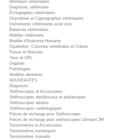
Moniteurs vétérinaires
Diagnostic vétérinaire
Échographes vétérinaires
Oxymètres et Capnographes vétérinaires
Instruments vétérinaires acier inox
Balances vétérinaires
Mobilier vétérinaire
Modèle d'Anatomie Humaine
Squelettes, Colonnes vertébrales et Crânes
Torses et Muscles
Yeux et ORL
Organes
Pathologies
Modèles dentaires
NOUVEAUTES
Diagnostic
Stéthoscopes et Accessoires
Stéthoscopes obstétricaux et pédiatriques
Stéthoscopes adultes
Stéthoscopes cardiologiques
Pièces de rechange pour Stéthoscopes
Pièces de rechange pour stéthoscopes Littmann 3M
Tensiomètres et Accessoires
Tensiomètres numériques
Tensiomètres manuels