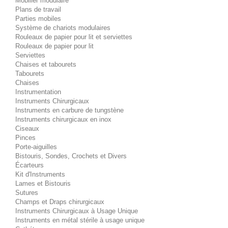
Mobilier modulaire
Plans de travail
Parties mobiles
Système de chariots modulaires
Rouleaux de papier pour lit et serviettes
Rouleaux de papier pour lit
Serviettes
Chaises et tabourets
Tabourets
Chaises
Instrumentation
Instruments Chirurgicaux
Instruments en carbure de tungstène
Instruments chirurgicaux en inox
Ciseaux
Pinces
Porte-aiguilles
Bistouris, Sondes, Crochets et Divers
Écarteurs
Kit d'Instruments
Lames et Bistouris
Sutures
Champs et Draps chirurgicaux
Instruments Chirurgicaux à Usage Unique
Instruments en métal stérile à usage unique