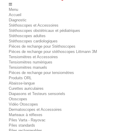
Menu
Accueil
Diagnostic
Stéthoscopes et Accessoires
Stéthoscopes obstétricaux et pédiatriques
Stéthoscopes adultes
Stéthoscopes cardiologiques
Pièces de rechange pour Stéthoscopes
Pièces de rechange pour stéthoscopes Littmann 3M
Tensiomètres et Accessoires
Tensiomètres numériques
Tensiomètres manuels
Pièces de rechange pour tensiomètres
Produits ORL
Abaisse-langue
Curettes auriculaires
Diapasons et Testeurs sensoriels
Otoscopes
Vidéo Otoscopes
Dermatoscopes et Accessoires
Marteaux à réflexes
Piles Varta - Rayovac
Piles standards
Piles rechargeables