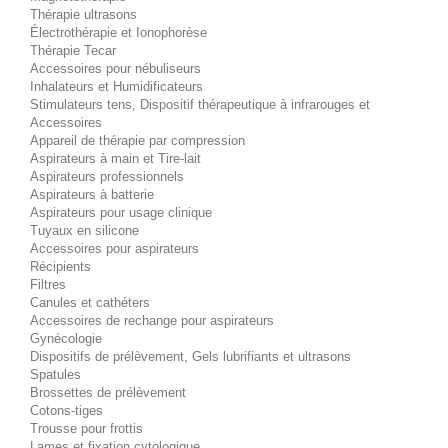
Thérapie ultrasons
Électrothérapie et Ionophorèse
Thérapie Tecar
Accessoires pour nébuliseurs
Inhalateurs et Humidificateurs
Stimulateurs tens, Dispositif thérapeutique à infrarouges et
Accessoires
Appareil de thérapie par compression
Aspirateurs à main et Tire-lait
Aspirateurs professionnels
Aspirateurs à batterie
Aspirateurs pour usage clinique
Tuyaux en silicone
Accessoires pour aspirateurs
Récipients
Filtres
Canules et cathéters
Accessoires de rechange pour aspirateurs
Gynécologie
Dispositifs de prélèvement, Gels lubrifiants et ultrasons
Spatules
Brossettes de prélèvement
Cotons-tiges
Trousse pour frottis
Lames et fixation cytologique