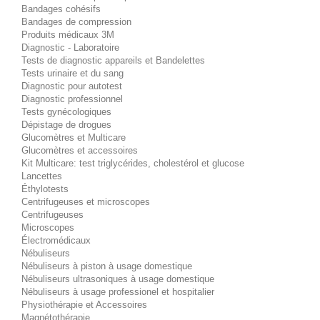
Bandages cohésifs
Bandages de compression
Produits médicaux 3M
Diagnostic - Laboratoire
Tests de diagnostic appareils et Bandelettes
Tests urinaire et du sang
Diagnostic pour autotest
Diagnostic professionnel
Tests gynécologiques
Dépistage de drogues
Glucomètres et Multicare
Glucomètres et accessoires
Kit Multicare: test triglycérides, cholestérol et glucose
Lancettes
Éthylotests
Centrifugeuses et microscopes
Centrifugeuses
Microscopes
Électromédicaux
Nébuliseurs
Nébuliseurs à piston à usage domestique
Nébuliseurs ultrasoniques à usage domestique
Nébuliseurs à usage professionel et hospitalier
Physiothérapie et Accessoires
Magnétothérapie