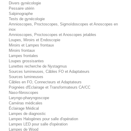
Divers gynécologie
Pessaire utérin
Salpinographe
Tests de gynécologie
Amnioscopes, Proctoscopes, Sigmoïdoscopes et Anoscopes en
inox
Amnioscopes, Proctoscopes et Anoscopes jetables
Loupes, Miroirs et Endoscopie
Miroirs et Lampes frontaux
Miroirs frontaux
Lampes frontales
Loupes grossisantes
Lunettes recherche de Nystagmus
Sources lumineuses, Câbles FO et Adaptateurs
Sources lumineuses
Câbles en FO, Connecteurs et Adaptateurs
Poignées d'Eclairage et Transformateurs CA/CC
Naso-fibroscopes
Laryngo-pharyngoscope
Caméras médicales
Éclairage Médical
Lampes de diagnostic
Lampes Halogènes pour salle d'opération
Lampes LED pour salle d'opération
Lampes de Wood