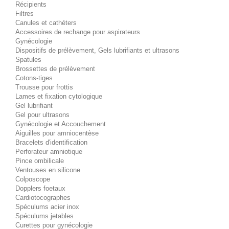
Récipients
Filtres
Canules et cathéters
Accessoires de rechange pour aspirateurs
Gynécologie
Dispositifs de prélèvement, Gels lubrifiants et ultrasons
Spatules
Brossettes de prélèvement
Cotons-tiges
Trousse pour frottis
Lames et fixation cytologique
Gel lubrifiant
Gel pour ultrasons
Gynécologie et Accouchement
Aiguilles pour amniocentèse
Bracelets d'identification
Perforateur amniotique
Pince ombilicale
Ventouses en silicone
Colposcope
Dopplers foetaux
Cardiotocographes
Spéculums acier inox
Spéculums jetables
Curettes pour gynécologie