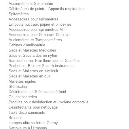
Audiométrie et Spirométrie
Débitmètres de pointe - Appareils respiratoires
Spiromètres
Accessoires pour spiromètres
Embouts buccaux papier et pince-nez
Accessoires pour spiromètres Mir
Accessoires pour Gimaspir, Datospir
Audiomètres et Tympanomètres
Cabines d'audiométrie
Sacs et Mallettes Médicales
Sacs et Sacs à dos en nylon
Sac isotherme, Etui thermique et Glacières
Pochettes, Etuis et Sacs à instruments
Sacs et Mallettes en similcuir
Sacs et Mallettes en cuir
Mallettes rigides
Stérilisation
Désinfection et Stérilisation à froid
Gel antibactérien
Produits pour désinfection et Hygiène corporelle
Désinfectants pour nettoyage
Tapis décontaminants
Brosses
Lampes ultra-violettes Germy
Nettoyeurs à Ultrasons