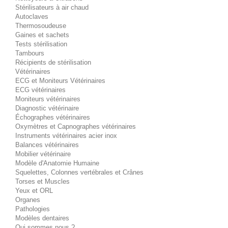
Stérilisateurs à air chaud
Autoclaves
Thermosoudeuse
Gaines et sachets
Tests stérilisation
Tambours
Récipients de stérilisation
Vétérinaires
ECG et Moniteurs Vétérinaires
ECG vétérinaires
Moniteurs vétérinaires
Diagnostic vétérinaire
Échographes vétérinaires
Oxymètres et Capnographes vétérinaires
Instruments vétérinaires acier inox
Balances vétérinaires
Mobilier vétérinaire
Modèle d'Anatomie Humaine
Squelettes, Colonnes vertébrales et Crânes
Torses et Muscles
Yeux et ORL
Organes
Pathologies
Modèles dentaires
Qui sommes nous ?