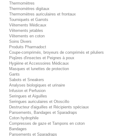
Thermomètres
Thermomètres digitaux
Thermomètres auriculaires et frontaux
Tourniquets et Garrots
Vêtements Médicaux
Vêtements jetables
Vêtements en coton
Soins Divers
Produits Pharmadoct
Coupe-comprimés, broyeurs de comprimés et piluliers
Piqûres d'insectes et Peignes à poux
Hygiène et Accessoires Médicaux
Masques et lunettes de protection
Gants
Sabots et Sneakers
Analyses biologiques et urinaire
Infusion et Perfusion
Seringues et Aiguilles
Seringues auriculaires et Otoscillo
Destructeur d'aiguilles et Récipients spéciaux
Pansements, Bandages et Sparadraps
Coton hydrophile
Compresses de gaze et Tampons en coton
Bandages
Pansements et Sparadraps