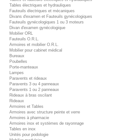
Tables électriques et hydrauliques
Fauteuils électriques et mécaniques
Divans d'examen et Fauteuils gynécologiques
Fauteuils gynécologiques 1 ou 3 moteurs
Divan d'examen gynécologique
Mobilier ORL
Fauteuils O.R.L.
Armoires et mobilier O.R.L.
Mobilier pour cabinet médical
Bureaux
Poubelles
Porte-manteaux
Lampes
Paravents et rideaux
Paravents 3 ou 4 panneaux
Paravents 1 ou 2 panneaux
Rideaux à bras oscilant
Rideaux
Armoires et Tables
Armoires avec structure peinte et verre
Armoires à pharmacie
Armoires inox et systèmes de rayonnage
Tables en inox
Unités pour podologie