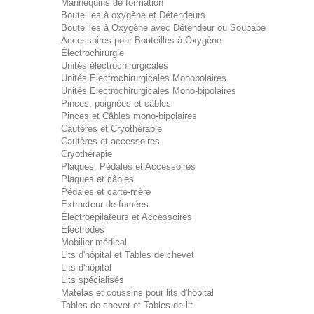
Mannequins de formation
Bouteilles à oxygène et Détendeurs
Bouteilles à Oxygène avec Détendeur ou Soupape
Accessoires pour Bouteilles à Oxygène
Électrochirurgie
Unités électrochirurgicales
Unités Electrochirurgicales Monopolaires
Unités Electrochirurgicales Mono-bipolaires
Pinces, poignées et câbles
Pinces et Câbles mono-bipolaires
Cautères et Cryothérapie
Cautères et accessoires
Cryothérapie
Plaques, Pédales et Accessoires
Plaques et câbles
Pédales et carte-mère
Extracteur de fumées
Électroépilateurs et Accessoires
Électrodes
Mobilier médical
Lits d'hôpital et Tables de chevet
Lits d'hôpital
Lits spécialisés
Matelas et coussins pour lits d'hôpital
Tables de chevet et Tables de lit