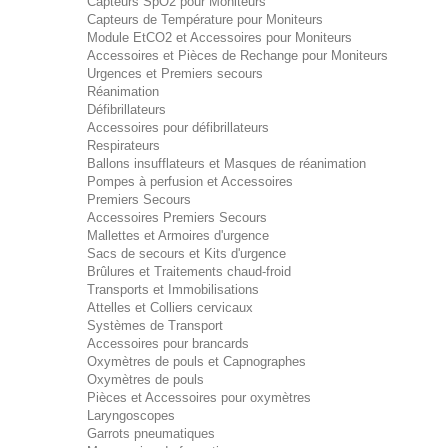
Capteurs SpO2 pour Moniteurs
Capteurs de Température pour Moniteurs
Module EtCO2 et Accessoires pour Moniteurs
Accessoires et Pièces de Rechange pour Moniteurs
Urgences et Premiers secours
Réanimation
Défibrillateurs
Accessoires pour défibrillateurs
Respirateurs
Ballons insufflateurs et Masques de réanimation
Pompes à perfusion et Accessoires
Premiers Secours
Accessoires Premiers Secours
Mallettes et Armoires d'urgence
Sacs de secours et Kits d'urgence
Brûlures et Traitements chaud-froid
Transports et Immobilisations
Attelles et Colliers cervicaux
Systèmes de Transport
Accessoires pour brancards
Oxymètres de pouls et Capnographes
Oxymètres de pouls
Pièces et Accessoires pour oxymètres
Laryngoscopes
Garrots pneumatiques