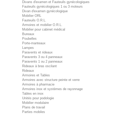
Divans d'examen et Fauteuils gynécologiques
Fauteuils gynécologiques 1 ou 3 moteurs
Divan d'examen gynécologique
Mobilier ORL
Fauteuils O.R.L.
Armoires et mobilier O.R.L.
Mobilier pour cabinet médical
Bureaux
Poubelles
Porte-manteaux
Lampes
Paravents et rideaux
Paravents 3 ou 4 panneaux
Paravents 1 ou 2 panneaux
Rideaux à bras oscilant
Rideaux
Armoires et Tables
Armoires avec structure peinte et verre
Armoires à pharmacie
Armoires inox et systèmes de rayonnage
Tables en inox
Unités pour podologie
Mobilier modulaire
Plans de travail
Parties mobiles