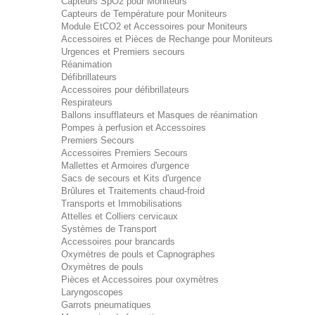
Capteurs SpO2 pour Moniteurs
Capteurs de Température pour Moniteurs
Module EtCO2 et Accessoires pour Moniteurs
Accessoires et Pièces de Rechange pour Moniteurs
Urgences et Premiers secours
Réanimation
Défibrillateurs
Accessoires pour défibrillateurs
Respirateurs
Ballons insufflateurs et Masques de réanimation
Pompes à perfusion et Accessoires
Premiers Secours
Accessoires Premiers Secours
Mallettes et Armoires d'urgence
Sacs de secours et Kits d'urgence
Brûlures et Traitements chaud-froid
Transports et Immobilisations
Attelles et Colliers cervicaux
Systèmes de Transport
Accessoires pour brancards
Oxymètres de pouls et Capnographes
Oxymètres de pouls
Pièces et Accessoires pour oxymètres
Laryngoscopes
Garrots pneumatiques