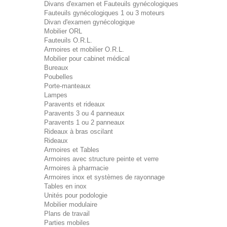
Divans d'examen et Fauteuils gynécologiques
Fauteuils gynécologiques 1 ou 3 moteurs
Divan d'examen gynécologique
Mobilier ORL
Fauteuils O.R.L.
Armoires et mobilier O.R.L.
Mobilier pour cabinet médical
Bureaux
Poubelles
Porte-manteaux
Lampes
Paravents et rideaux
Paravents 3 ou 4 panneaux
Paravents 1 ou 2 panneaux
Rideaux à bras oscilant
Rideaux
Armoires et Tables
Armoires avec structure peinte et verre
Armoires à pharmacie
Armoires inox et systèmes de rayonnage
Tables en inox
Unités pour podologie
Mobilier modulaire
Plans de travail
Parties mobiles