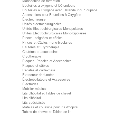
Mannequins de formation
Bouteilles à oxygène et Détendeurs
Bouteilles à Oxygène avec Détendeur ou Soupape
Accessoires pour Bouteilles à Oxygène
Électrochirurgie
Unités électrochirurgicales
Unités Electrochirurgicales Monopolaires
Unités Electrochirurgicales Mono-bipolaires
Pinces, poignées et câbles
Pinces et Câbles mono-bipolaires
Cautères et Cryothérapie
Cautères et accessoires
Cryothérapie
Plaques, Pédales et Accessoires
Plaques et câbles
Pédales et carte-mère
Extracteur de fumées
Électroépilateurs et Accessoires
Électrodes
Mobilier médical
Lits d'hôpital et Tables de chevet
Lits d'hôpital
Lits spécialisés
Matelas et coussins pour lits d'hôpital
Tables de chevet et Tables de lit