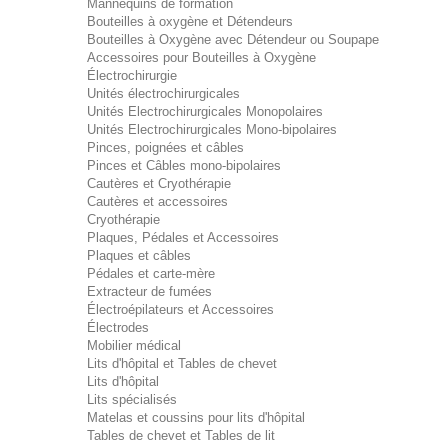
Mannequins de formation
Bouteilles à oxygène et Détendeurs
Bouteilles à Oxygène avec Détendeur ou Soupape
Accessoires pour Bouteilles à Oxygène
Électrochirurgie
Unités électrochirurgicales
Unités Electrochirurgicales Monopolaires
Unités Electrochirurgicales Mono-bipolaires
Pinces, poignées et câbles
Pinces et Câbles mono-bipolaires
Cautères et Cryothérapie
Cautères et accessoires
Cryothérapie
Plaques, Pédales et Accessoires
Plaques et câbles
Pédales et carte-mère
Extracteur de fumées
Électroépilateurs et Accessoires
Électrodes
Mobilier médical
Lits d'hôpital et Tables de chevet
Lits d'hôpital
Lits spécialisés
Matelas et coussins pour lits d'hôpital
Tables de chevet et Tables de lit