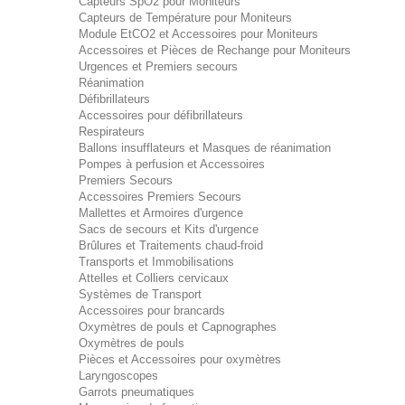
Capteurs SpO2 pour Moniteurs
Capteurs de Température pour Moniteurs
Module EtCO2 et Accessoires pour Moniteurs
Accessoires et Pièces de Rechange pour Moniteurs
Urgences et Premiers secours
Réanimation
Défibrillateurs
Accessoires pour défibrillateurs
Respirateurs
Ballons insufflateurs et Masques de réanimation
Pompes à perfusion et Accessoires
Premiers Secours
Accessoires Premiers Secours
Mallettes et Armoires d'urgence
Sacs de secours et Kits d'urgence
Brûlures et Traitements chaud-froid
Transports et Immobilisations
Attelles et Colliers cervicaux
Systèmes de Transport
Accessoires pour brancards
Oxymètres de pouls et Capnographes
Oxymètres de pouls
Pièces et Accessoires pour oxymètres
Laryngoscopes
Garrots pneumatiques