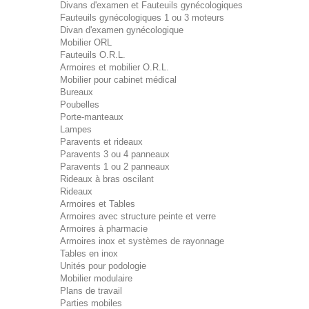
Divans d'examen et Fauteuils gynécologiques
Fauteuils gynécologiques 1 ou 3 moteurs
Divan d'examen gynécologique
Mobilier ORL
Fauteuils O.R.L.
Armoires et mobilier O.R.L.
Mobilier pour cabinet médical
Bureaux
Poubelles
Porte-manteaux
Lampes
Paravents et rideaux
Paravents 3 ou 4 panneaux
Paravents 1 ou 2 panneaux
Rideaux à bras oscilant
Rideaux
Armoires et Tables
Armoires avec structure peinte et verre
Armoires à pharmacie
Armoires inox et systèmes de rayonnage
Tables en inox
Unités pour podologie
Mobilier modulaire
Plans de travail
Parties mobiles