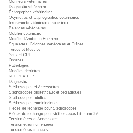
Moniteurs vétérinaires
Diagnostic vétérinaire
Échographes vétérinaires
Oxymètres et Capnographes vétérinaires
Instruments vétérinaires acier inox
Balances vétérinaires
Mobilier vétérinaire
Modèle d'Anatomie Humaine
Squelettes, Colonnes vertébrales et Crânes
Torses et Muscles
Yeux et ORL
Organes
Pathologies
Modèles dentaires
NOUVEAUTES
Diagnostic
Stéthoscopes et Accessoires
Stéthoscopes obstétricaux et pédiatriques
Stéthoscopes adultes
Stéthoscopes cardiologiques
Pièces de rechange pour Stéthoscopes
Pièces de rechange pour stéthoscopes Littmann 3M
Tensiomètres et Accessoires
Tensiomètres numériques
Tensiomètres manuels