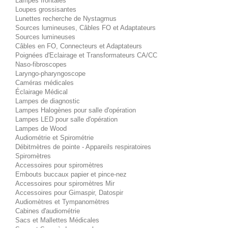
Lampes frontales
Loupes grossisantes
Lunettes recherche de Nystagmus
Sources lumineuses, Câbles FO et Adaptateurs
Sources lumineuses
Câbles en FO, Connecteurs et Adaptateurs
Poignées d'Eclairage et Transformateurs CA/CC
Naso-fibroscopes
Laryngo-pharyngoscope
Caméras médicales
Éclairage Médical
Lampes de diagnostic
Lampes Halogènes pour salle d'opération
Lampes LED pour salle d'opération
Lampes de Wood
Audiométrie et Spirométrie
Débitmètres de pointe - Appareils respiratoires
Spiromètres
Accessoires pour spiromètres
Embouts buccaux papier et pince-nez
Accessoires pour spiromètres Mir
Accessoires pour Gimaspir, Datospir
Audiomètres et Tympanomètres
Cabines d'audiométrie
Sacs et Mallettes Médicales