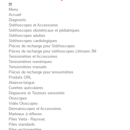
Menu
Accueil
Diagnostic
Stéthoscopes et Accessoires
Stéthoscopes obstétricaux et pédiatriques
Stéthoscopes adultes
Stéthoscopes cardiologiques
Pièces de rechange pour Stéthoscopes
Pièces de rechange pour stéthoscopes Littmann 3M
Tensiomètres et Accessoires
Tensiomètres numériques
Tensiomètres manuels
Pièces de rechange pour tensiomètres
Produits ORL
Abaisse-langue
Curettes auriculaires
Diapasons et Testeurs sensoriels
Otoscopes
Vidéo Otoscopes
Dermatoscopes et Accessoires
Marteaux à réflexes
Piles Varta - Rayovac
Piles standards
Piles rechargeables