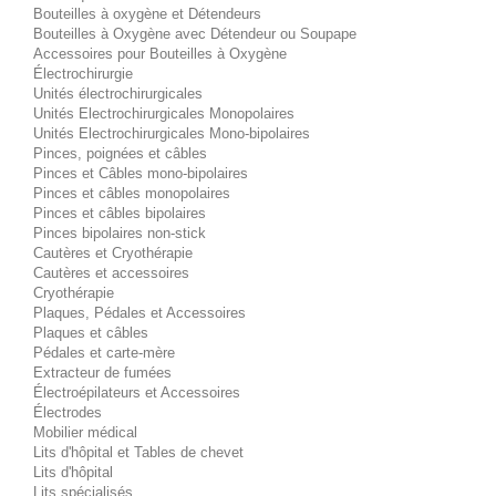
Bouteilles à oxygène et Détendeurs
Bouteilles à Oxygène avec Détendeur ou Soupape
Accessoires pour Bouteilles à Oxygène
Électrochirurgie
Unités électrochirurgicales
Unités Electrochirurgicales Monopolaires
Unités Electrochirurgicales Mono-bipolaires
Pinces, poignées et câbles
Pinces et Câbles mono-bipolaires
Pinces et câbles monopolaires
Pinces et câbles bipolaires
Pinces bipolaires non-stick
Cautères et Cryothérapie
Cautères et accessoires
Cryothérapie
Plaques, Pédales et Accessoires
Plaques et câbles
Pédales et carte-mère
Extracteur de fumées
Électroépilateurs et Accessoires
Électrodes
Mobilier médical
Lits d'hôpital et Tables de chevet
Lits d'hôpital
Lits spécialisés