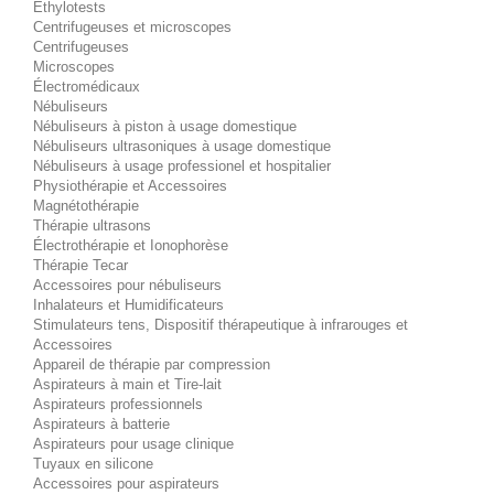
Éthylotests
Centrifugeuses et microscopes
Centrifugeuses
Microscopes
Électromédicaux
Nébuliseurs
Nébuliseurs à piston à usage domestique
Nébuliseurs ultrasoniques à usage domestique
Nébuliseurs à usage professionel et hospitalier
Physiothérapie et Accessoires
Magnétothérapie
Thérapie ultrasons
Électrothérapie et Ionophorèse
Thérapie Tecar
Accessoires pour nébuliseurs
Inhalateurs et Humidificateurs
Stimulateurs tens, Dispositif thérapeutique à infrarouges et
Accessoires
Appareil de thérapie par compression
Aspirateurs à main et Tire-lait
Aspirateurs professionnels
Aspirateurs à batterie
Aspirateurs pour usage clinique
Tuyaux en silicone
Accessoires pour aspirateurs