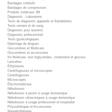
Bandages cohésifs
Bandages de compression
Produits médicaux 3M
Diagnostic - Laboratoire
Tests de diagnostic appareils et Bandelettes
Tests urinaire et du sang
Diagnostic pour autotest
Diagnostic professionnel
Tests gynécologiques
Dépistage de drogues
Glucomètres et Multicare
Glucomètres et accessoires
Kit Multicare: test triglycérides, cholestérol et glucose
Lancettes
Éthylotests
Centrifugeuses et microscopes
Centrifugeuses
Microscopes
Électromédicaux
Nébuliseurs
Nébuliseurs à piston à usage domestique
Nébuliseurs ultrasoniques à usage domestique
Nébuliseurs à usage professionel et hospitalier
Physiothérapie et Accessoires
Magnétothérapie