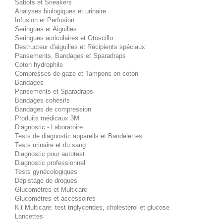
Sabots et Sneakers
Analyses biologiques et urinaire
Infusion et Perfusion
Seringues et Aiguilles
Seringues auriculaires et Otoscillo
Destructeur d'aiguilles et Récipients spéciaux
Pansements, Bandages et Sparadraps
Coton hydrophile
Compresses de gaze et Tampons en coton
Bandages
Pansements et Sparadraps
Bandages cohésifs
Bandages de compression
Produits médicaux 3M
Diagnostic - Laboratoire
Tests de diagnostic appareils et Bandelettes
Tests urinaire et du sang
Diagnostic pour autotest
Diagnostic professionnel
Tests gynécologiques
Dépistage de drogues
Glucomètres et Multicare
Glucomètres et accessoires
Kit Multicare: test triglycérides, cholestérol et glucose
Lancettes