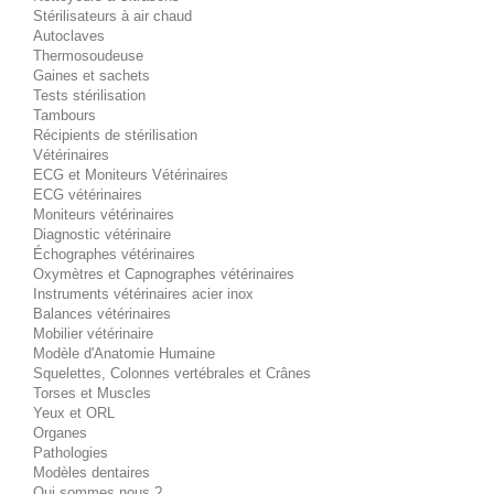
Stérilisateurs à air chaud
Autoclaves
Thermosoudeuse
Gaines et sachets
Tests stérilisation
Tambours
Récipients de stérilisation
Vétérinaires
ECG et Moniteurs Vétérinaires
ECG vétérinaires
Moniteurs vétérinaires
Diagnostic vétérinaire
Échographes vétérinaires
Oxymètres et Capnographes vétérinaires
Instruments vétérinaires acier inox
Balances vétérinaires
Mobilier vétérinaire
Modèle d'Anatomie Humaine
Squelettes, Colonnes vertébrales et Crânes
Torses et Muscles
Yeux et ORL
Organes
Pathologies
Modèles dentaires
Qui sommes nous ?