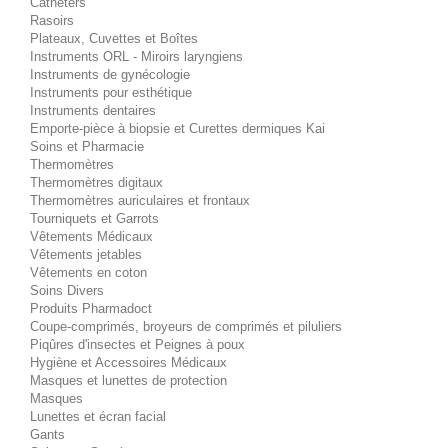
Cathéters
Rasoirs
Plateaux, Cuvettes et Boîtes
Instruments ORL - Miroirs laryngiens
Instruments de gynécologie
Instruments pour esthétique
Instruments dentaires
Emporte-pièce à biopsie et Curettes dermiques Kai
Soins et Pharmacie
Thermomètres
Thermomètres digitaux
Thermomètres auriculaires et frontaux
Tourniquets et Garrots
Vêtements Médicaux
Vêtements jetables
Vêtements en coton
Soins Divers
Produits Pharmadoct
Coupe-comprimés, broyeurs de comprimés et piluliers
Piqûres d'insectes et Peignes à poux
Hygiène et Accessoires Médicaux
Masques et lunettes de protection
Masques
Lunettes et écran facial
Gants