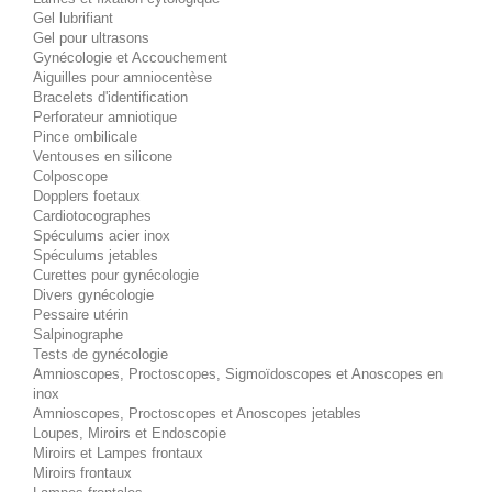
Gel lubrifiant
Gel pour ultrasons
Gynécologie et Accouchement
Aiguilles pour amniocentèse
Bracelets d'identification
Perforateur amniotique
Pince ombilicale
Ventouses en silicone
Colposcope
Dopplers foetaux
Cardiotocographes
Spéculums acier inox
Spéculums jetables
Curettes pour gynécologie
Divers gynécologie
Pessaire utérin
Salpinographe
Tests de gynécologie
Amnioscopes, Proctoscopes, Sigmoïdoscopes et Anoscopes en
inox
Amnioscopes, Proctoscopes et Anoscopes jetables
Loupes, Miroirs et Endoscopie
Miroirs et Lampes frontaux
Miroirs frontaux