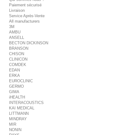
Paiement sécurisé
Livraison
Service Après-Vente
All manufacturers
3M
AMBU
ANSELL
BECTON DICKINSON
BRANSON
CHISON
CLINICON
COMDEK
EDAN
ERKA
EUROCLINIC
GERMO
GIMA
iHEALTH
INTERACOUSTICS
KAI MEDICAL
LITTMANN
MINDRAY
MIR
NONIN