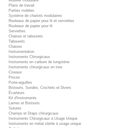
Mobilier modulaire
Plans de travail
Parties mobiles
Système de chariots modulaires
Rouleaux de papier pour lit et serviettes
Rouleaux de papier pour lit
Serviettes
Chaises et tabourets
Tabourets
Chaises
Instrumentation
Instruments Chirurgicaux
Instruments en carbure de tungstène
Instruments chirurgicaux en inox
Ciseaux
Pinces
Porte-aiguilles
Bistouris, Sondes, Crochets et Divers
Écarteurs
Kit d'Instruments
Lames et Bistouris
Sutures
Champs et Draps chirurgicaux
Instruments Chirurgicaux à Usage Unique
Instruments en métal stérile à usage unique