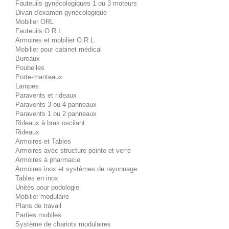
Fauteuils gynécologiques 1 ou 3 moteurs
Divan d'examen gynécologique
Mobilier ORL
Fauteuils O.R.L.
Armoires et mobilier O.R.L.
Mobilier pour cabinet médical
Bureaux
Poubelles
Porte-manteaux
Lampes
Paravents et rideaux
Paravents 3 ou 4 panneaux
Paravents 1 ou 2 panneaux
Rideaux à bras oscilant
Rideaux
Armoires et Tables
Armoires avec structure peinte et verre
Armoires à pharmacie
Armoires inox et systèmes de rayonnage
Tables en inox
Unités pour podologie
Mobilier modulaire
Plans de travail
Parties mobiles
Système de chariots modulaires