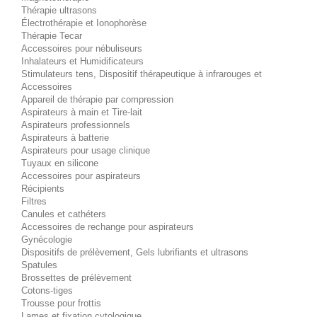
Thérapie ultrasons
Électrothérapie et Ionophorèse
Thérapie Tecar
Accessoires pour nébuliseurs
Inhalateurs et Humidificateurs
Stimulateurs tens, Dispositif thérapeutique à infrarouges et
Accessoires
Appareil de thérapie par compression
Aspirateurs à main et Tire-lait
Aspirateurs professionnels
Aspirateurs à batterie
Aspirateurs pour usage clinique
Tuyaux en silicone
Accessoires pour aspirateurs
Récipients
Filtres
Canules et cathéters
Accessoires de rechange pour aspirateurs
Gynécologie
Dispositifs de prélèvement, Gels lubrifiants et ultrasons
Spatules
Brossettes de prélèvement
Cotons-tiges
Trousse pour frottis
Lames et fixation cytologique