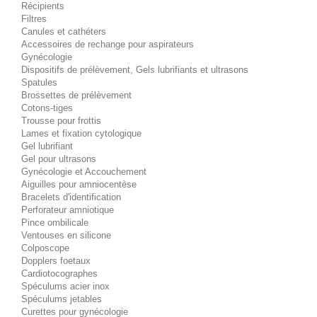
Récipients
Filtres
Canules et cathéters
Accessoires de rechange pour aspirateurs
Gynécologie
Dispositifs de prélèvement, Gels lubrifiants et ultrasons
Spatules
Brossettes de prélèvement
Cotons-tiges
Trousse pour frottis
Lames et fixation cytologique
Gel lubrifiant
Gel pour ultrasons
Gynécologie et Accouchement
Aiguilles pour amniocentèse
Bracelets d'identification
Perforateur amniotique
Pince ombilicale
Ventouses en silicone
Colposcope
Dopplers foetaux
Cardiotocographes
Spéculums acier inox
Spéculums jetables
Curettes pour gynécologie