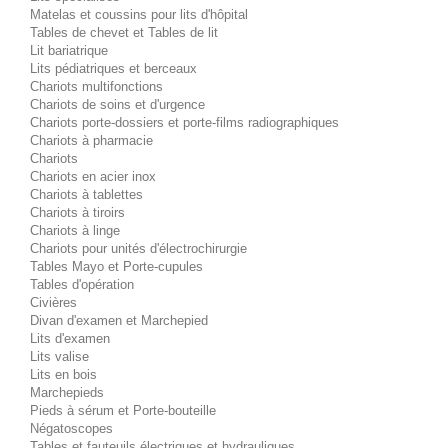
Matelas et coussins pour lits d'hôpital
Tables de chevet et Tables de lit
Lit bariatrique
Lits pédiatriques et berceaux
Chariots multifonctions
Chariots de soins et d'urgence
Chariots porte-dossiers et porte-films radiographiques
Chariots à pharmacie
Chariots
Chariots en acier inox
Chariots à tablettes
Chariots à tiroirs
Chariots à linge
Chariots pour unités d'électrochirurgie
Tables Mayo et Porte-cupules
Tables d'opération
Civières
Divan d'examen et Marchepied
Lits d'examen
Lits valise
Lits en bois
Marchepieds
Pieds à sérum et Porte-bouteille
Négatoscopes
Tables et fauteuils électriques et hydrauliques