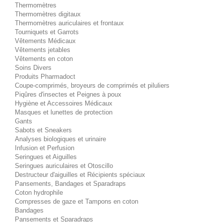
Thermomètres
Thermomètres digitaux
Thermomètres auriculaires et frontaux
Tourniquets et Garrots
Vêtements Médicaux
Vêtements jetables
Vêtements en coton
Soins Divers
Produits Pharmadoct
Coupe-comprimés, broyeurs de comprimés et piluliers
Piqûres d'insectes et Peignes à poux
Hygiène et Accessoires Médicaux
Masques et lunettes de protection
Gants
Sabots et Sneakers
Analyses biologiques et urinaire
Infusion et Perfusion
Seringues et Aiguilles
Seringues auriculaires et Otoscillo
Destructeur d'aiguilles et Récipients spéciaux
Pansements, Bandages et Sparadraps
Coton hydrophile
Compresses de gaze et Tampons en coton
Bandages
Pansements et Sparadraps