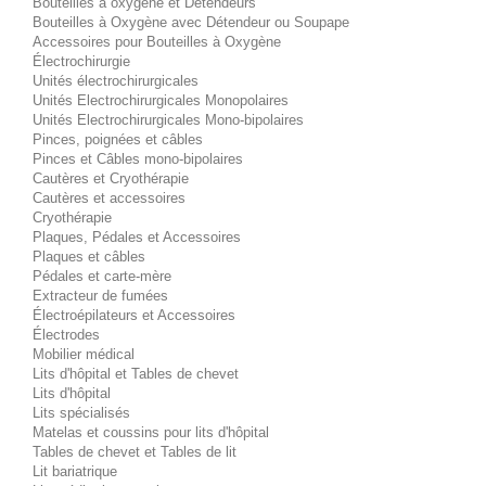
Bouteilles à oxygène et Détendeurs
Bouteilles à Oxygène avec Détendeur ou Soupape
Accessoires pour Bouteilles à Oxygène
Électrochirurgie
Unités électrochirurgicales
Unités Electrochirurgicales Monopolaires
Unités Electrochirurgicales Mono-bipolaires
Pinces, poignées et câbles
Pinces et Câbles mono-bipolaires
Cautères et Cryothérapie
Cautères et accessoires
Cryothérapie
Plaques, Pédales et Accessoires
Plaques et câbles
Pédales et carte-mère
Extracteur de fumées
Électroépilateurs et Accessoires
Électrodes
Mobilier médical
Lits d'hôpital et Tables de chevet
Lits d'hôpital
Lits spécialisés
Matelas et coussins pour lits d'hôpital
Tables de chevet et Tables de lit
Lit bariatrique