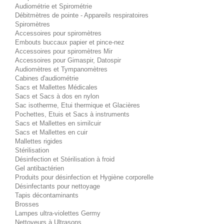
Audiométrie et Spirométrie
Débitmètres de pointe - Appareils respiratoires
Spiromètres
Accessoires pour spiromètres
Embouts buccaux papier et pince-nez
Accessoires pour spiromètres Mir
Accessoires pour Gimaspir, Datospir
Audiomètres et Tympanomètres
Cabines d'audiométrie
Sacs et Mallettes Médicales
Sacs et Sacs à dos en nylon
Sac isotherme, Etui thermique et Glacières
Pochettes, Etuis et Sacs à instruments
Sacs et Mallettes en similcuir
Sacs et Mallettes en cuir
Mallettes rigides
Stérilisation
Désinfection et Stérilisation à froid
Gel antibactérien
Produits pour désinfection et Hygiène corporelle
Désinfectants pour nettoyage
Tapis décontaminants
Brosses
Lampes ultra-violettes Germy
Nettoyeurs à Ultrasons