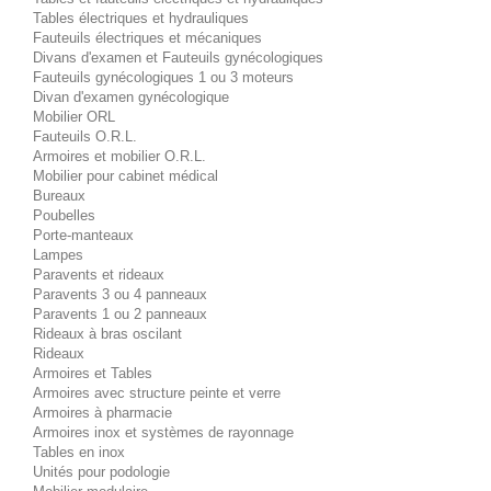
Tables électriques et hydrauliques
Fauteuils électriques et mécaniques
Divans d'examen et Fauteuils gynécologiques
Fauteuils gynécologiques 1 ou 3 moteurs
Divan d'examen gynécologique
Mobilier ORL
Fauteuils O.R.L.
Armoires et mobilier O.R.L.
Mobilier pour cabinet médical
Bureaux
Poubelles
Porte-manteaux
Lampes
Paravents et rideaux
Paravents 3 ou 4 panneaux
Paravents 1 ou 2 panneaux
Rideaux à bras oscilant
Rideaux
Armoires et Tables
Armoires avec structure peinte et verre
Armoires à pharmacie
Armoires inox et systèmes de rayonnage
Tables en inox
Unités pour podologie