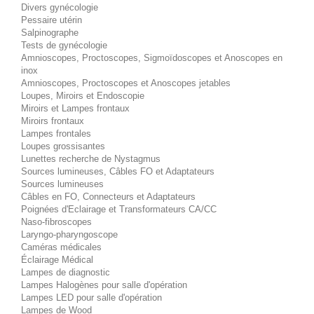
Divers gynécologie
Pessaire utérin
Salpinographe
Tests de gynécologie
Amnioscopes, Proctoscopes, Sigmoïdoscopes et Anoscopes en
inox
Amnioscopes, Proctoscopes et Anoscopes jetables
Loupes, Miroirs et Endoscopie
Miroirs et Lampes frontaux
Miroirs frontaux
Lampes frontales
Loupes grossisantes
Lunettes recherche de Nystagmus
Sources lumineuses, Câbles FO et Adaptateurs
Sources lumineuses
Câbles en FO, Connecteurs et Adaptateurs
Poignées d'Eclairage et Transformateurs CA/CC
Naso-fibroscopes
Laryngo-pharyngoscope
Caméras médicales
Éclairage Médical
Lampes de diagnostic
Lampes Halogènes pour salle d'opération
Lampes LED pour salle d'opération
Lampes de Wood