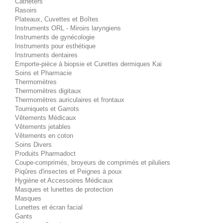
Cathéters
Rasoirs
Plateaux, Cuvettes et Boîtes
Instruments ORL - Miroirs laryngiens
Instruments de gynécologie
Instruments pour esthétique
Instruments dentaires
Emporte-pièce à biopsie et Curettes dermiques Kai
Soins et Pharmacie
Thermomètres
Thermomètres digitaux
Thermomètres auriculaires et frontaux
Tourniquets et Garrots
Vêtements Médicaux
Vêtements jetables
Vêtements en coton
Soins Divers
Produits Pharmadoct
Coupe-comprimés, broyeurs de comprimés et piluliers
Piqûres d'insectes et Peignes à poux
Hygiène et Accessoires Médicaux
Masques et lunettes de protection
Masques
Lunettes et écran facial
Gants