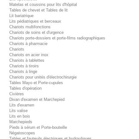
Matelas et coussins pour lits d'hôpital
Tables de chevet et Tables de lit
Lit bariatrique
Lits pédiatriques et berceaux
Chariots multifonctions
Chariots de soins et d'urgence
Chariots porte-dossiers et porte-films radiographiques
Chariots à pharmacie
Chariots
Chariots en acier inox
Chariots à tablettes
Chariots à tiroirs
Chariots à linge
Chariots pour unités d'électrochirurgie
Tables Mayo et Porte-cupules
Tables d'opération
Civières
Divan d'examen et Marchepied
Lits d'examen
Lits valise
Lits en bois
Marchepieds
Pieds à sérum et Porte-bouteille
Négatoscopes
Tables et fauteuils électriques et hydrauliques