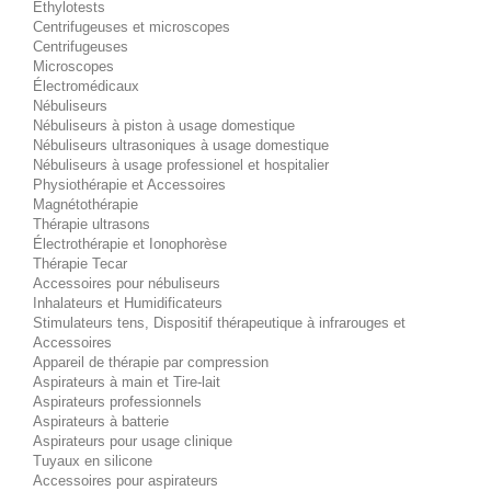
Éthylotests
Centrifugeuses et microscopes
Centrifugeuses
Microscopes
Électromédicaux
Nébuliseurs
Nébuliseurs à piston à usage domestique
Nébuliseurs ultrasoniques à usage domestique
Nébuliseurs à usage professionel et hospitalier
Physiothérapie et Accessoires
Magnétothérapie
Thérapie ultrasons
Électrothérapie et Ionophorèse
Thérapie Tecar
Accessoires pour nébuliseurs
Inhalateurs et Humidificateurs
Stimulateurs tens, Dispositif thérapeutique à infrarouges et
Accessoires
Appareil de thérapie par compression
Aspirateurs à main et Tire-lait
Aspirateurs professionnels
Aspirateurs à batterie
Aspirateurs pour usage clinique
Tuyaux en silicone
Accessoires pour aspirateurs