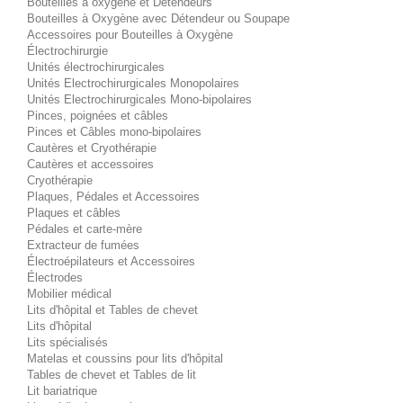
Bouteilles à oxygène et Détendeurs
Bouteilles à Oxygène avec Détendeur ou Soupape
Accessoires pour Bouteilles à Oxygène
Électrochirurgie
Unités électrochirurgicales
Unités Electrochirurgicales Monopolaires
Unités Electrochirurgicales Mono-bipolaires
Pinces, poignées et câbles
Pinces et Câbles mono-bipolaires
Cautères et Cryothérapie
Cautères et accessoires
Cryothérapie
Plaques, Pédales et Accessoires
Plaques et câbles
Pédales et carte-mère
Extracteur de fumées
Électroépilateurs et Accessoires
Électrodes
Mobilier médical
Lits d'hôpital et Tables de chevet
Lits d'hôpital
Lits spécialisés
Matelas et coussins pour lits d'hôpital
Tables de chevet et Tables de lit
Lit bariatrique