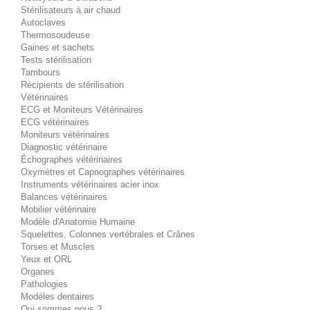
Stérilisateurs à air chaud
Autoclaves
Thermosoudeuse
Gaines et sachets
Tests stérilisation
Tambours
Récipients de stérilisation
Vétérinaires
ECG et Moniteurs Vétérinaires
ECG vétérinaires
Moniteurs vétérinaires
Diagnostic vétérinaire
Échographes vétérinaires
Oxymètres et Capnographes vétérinaires
Instruments vétérinaires acier inox
Balances vétérinaires
Mobilier vétérinaire
Modèle d'Anatomie Humaine
Squelettes, Colonnes vertébrales et Crânes
Torses et Muscles
Yeux et ORL
Organes
Pathologies
Modèles dentaires
Qui sommes nous ?