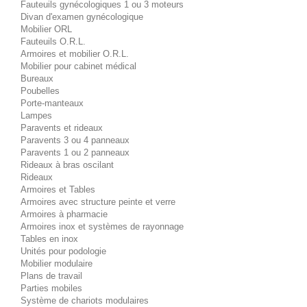
Fauteuils gynécologiques 1 ou 3 moteurs
Divan d'examen gynécologique
Mobilier ORL
Fauteuils O.R.L.
Armoires et mobilier O.R.L.
Mobilier pour cabinet médical
Bureaux
Poubelles
Porte-manteaux
Lampes
Paravents et rideaux
Paravents 3 ou 4 panneaux
Paravents 1 ou 2 panneaux
Rideaux à bras oscilant
Rideaux
Armoires et Tables
Armoires avec structure peinte et verre
Armoires à pharmacie
Armoires inox et systèmes de rayonnage
Tables en inox
Unités pour podologie
Mobilier modulaire
Plans de travail
Parties mobiles
Système de chariots modulaires