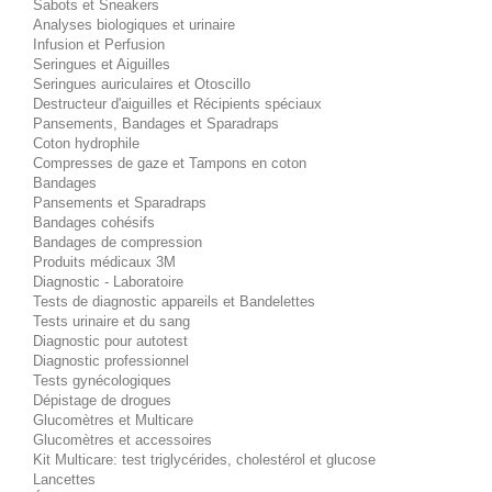
Sabots et Sneakers
Analyses biologiques et urinaire
Infusion et Perfusion
Seringues et Aiguilles
Seringues auriculaires et Otoscillo
Destructeur d'aiguilles et Récipients spéciaux
Pansements, Bandages et Sparadraps
Coton hydrophile
Compresses de gaze et Tampons en coton
Bandages
Pansements et Sparadraps
Bandages cohésifs
Bandages de compression
Produits médicaux 3M
Diagnostic - Laboratoire
Tests de diagnostic appareils et Bandelettes
Tests urinaire et du sang
Diagnostic pour autotest
Diagnostic professionnel
Tests gynécologiques
Dépistage de drogues
Glucomètres et Multicare
Glucomètres et accessoires
Kit Multicare: test triglycérides, cholestérol et glucose
Lancettes