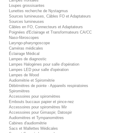
Lampes frontales
Loupes grossisantes
Lunettes recherche de Nystagmus
Sources lumineuses, Câbles FO et Adaptateurs
Sources lumineuses
Câbles en FO, Connecteurs et Adaptateurs
Poignées d'Eclairage et Transformateurs CA/CC
Naso-fibroscopes
Laryngo-pharyngoscope
Caméras médicales
Éclairage Médical
Lampes de diagnostic
Lampes Halogènes pour salle d'opération
Lampes LED pour salle d'opération
Lampes de Wood
Audiométrie et Spirométrie
Débitmètres de pointe - Appareils respiratoires
Spiromètres
Accessoires pour spiromètres
Embouts buccaux papier et pince-nez
Accessoires pour spiromètres Mir
Accessoires pour Gimaspir, Datospir
Audiomètres et Tympanomètres
Cabines d'audiométrie
Sacs et Mallettes Médicales