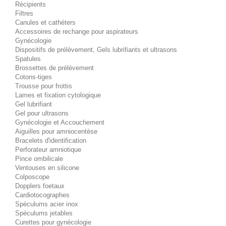
Récipients
Filtres
Canules et cathéters
Accessoires de rechange pour aspirateurs
Gynécologie
Dispositifs de prélèvement, Gels lubrifiants et ultrasons
Spatules
Brossettes de prélèvement
Cotons-tiges
Trousse pour frottis
Lames et fixation cytologique
Gel lubrifiant
Gel pour ultrasons
Gynécologie et Accouchement
Aiguilles pour amniocentèse
Bracelets d'identification
Perforateur amniotique
Pince ombilicale
Ventouses en silicone
Colposcope
Dopplers foetaux
Cardiotocographes
Spéculums acier inox
Spéculums jetables
Curettes pour gynécologie