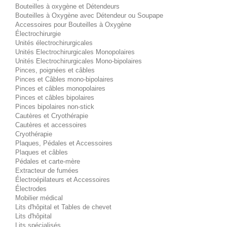
Bouteilles à oxygène et Détendeurs
Bouteilles à Oxygène avec Détendeur ou Soupape
Accessoires pour Bouteilles à Oxygène
Électrochirurgie
Unités électrochirurgicales
Unités Electrochirurgicales Monopolaires
Unités Electrochirurgicales Mono-bipolaires
Pinces, poignées et câbles
Pinces et Câbles mono-bipolaires
Pinces et câbles monopolaires
Pinces et câbles bipolaires
Pinces bipolaires non-stick
Cautères et Cryothérapie
Cautères et accessoires
Cryothérapie
Plaques, Pédales et Accessoires
Plaques et câbles
Pédales et carte-mère
Extracteur de fumées
Électroépilateurs et Accessoires
Électrodes
Mobilier médical
Lits d'hôpital et Tables de chevet
Lits d'hôpital
Lits spécialisés