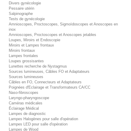
Divers gynécologie
Pessaire utérin
Salpinographe
Tests de gynécologie
Amnioscopes, Proctoscopes, Sigmoïdoscopes et Anoscopes en
inox
Amnioscopes, Proctoscopes et Anoscopes jetables
Loupes, Miroirs et Endoscopie
Miroirs et Lampes frontaux
Miroirs frontaux
Lampes frontales
Loupes grossisantes
Lunettes recherche de Nystagmus
Sources lumineuses, Câbles FO et Adaptateurs
Sources lumineuses
Câbles en FO, Connecteurs et Adaptateurs
Poignées d'Eclairage et Transformateurs CA/CC
Naso-fibroscopes
Laryngo-pharyngoscope
Caméras médicales
Éclairage Médical
Lampes de diagnostic
Lampes Halogènes pour salle d'opération
Lampes LED pour salle d'opération
Lampes de Wood