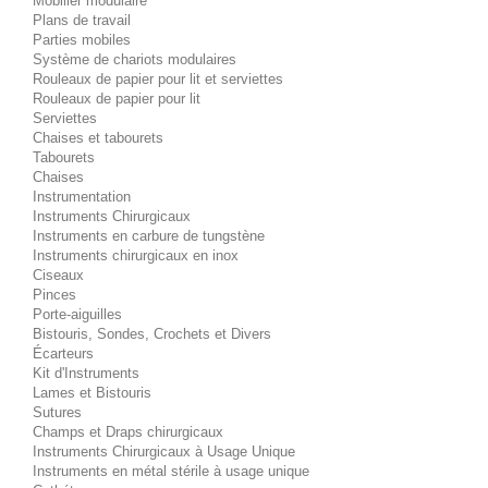
Mobilier modulaire
Plans de travail
Parties mobiles
Système de chariots modulaires
Rouleaux de papier pour lit et serviettes
Rouleaux de papier pour lit
Serviettes
Chaises et tabourets
Tabourets
Chaises
Instrumentation
Instruments Chirurgicaux
Instruments en carbure de tungstène
Instruments chirurgicaux en inox
Ciseaux
Pinces
Porte-aiguilles
Bistouris, Sondes, Crochets et Divers
Écarteurs
Kit d'Instruments
Lames et Bistouris
Sutures
Champs et Draps chirurgicaux
Instruments Chirurgicaux à Usage Unique
Instruments en métal stérile à usage unique