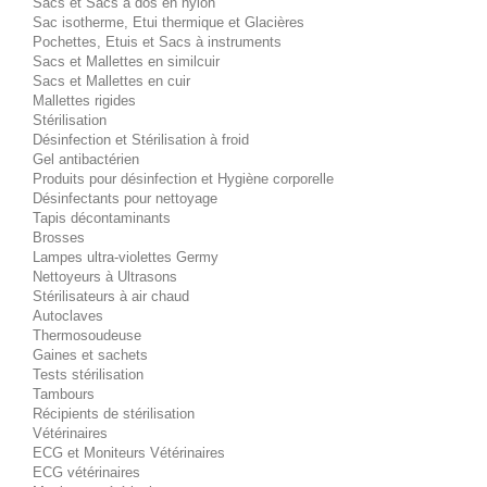
Sacs et Sacs à dos en nylon
Sac isotherme, Etui thermique et Glacières
Pochettes, Etuis et Sacs à instruments
Sacs et Mallettes en similcuir
Sacs et Mallettes en cuir
Mallettes rigides
Stérilisation
Désinfection et Stérilisation à froid
Gel antibactérien
Produits pour désinfection et Hygiène corporelle
Désinfectants pour nettoyage
Tapis décontaminants
Brosses
Lampes ultra-violettes Germy
Nettoyeurs à Ultrasons
Stérilisateurs à air chaud
Autoclaves
Thermosoudeuse
Gaines et sachets
Tests stérilisation
Tambours
Récipients de stérilisation
Vétérinaires
ECG et Moniteurs Vétérinaires
ECG vétérinaires