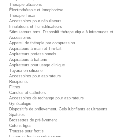
Thérapie ultrasons
Électrothérapie et Ionophorèse
Thérapie Tecar
Accessoires pour nébuliseurs
Inhalateurs et Humidificateurs
Stimulateurs tens, Dispositif thérapeutique à infrarouges et
Accessoires
Appareil de thérapie par compression
Aspirateurs à main et Tire-lait
Aspirateurs professionnels
Aspirateurs à batterie
Aspirateurs pour usage clinique
Tuyaux en silicone
Accessoires pour aspirateurs
Récipients
Filtres
Canules et cathéters
Accessoires de rechange pour aspirateurs
Gynécologie
Dispositifs de prélèvement, Gels lubrifiants et ultrasons
Spatules
Brossettes de prélèvement
Cotons-tiges
Trousse pour frottis
Lames et fixation cytologique