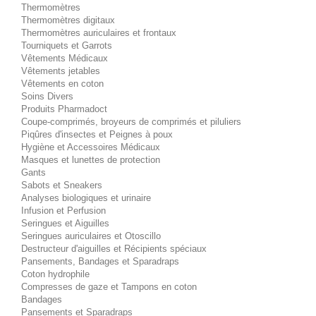
Thermomètres
Thermomètres digitaux
Thermomètres auriculaires et frontaux
Tourniquets et Garrots
Vêtements Médicaux
Vêtements jetables
Vêtements en coton
Soins Divers
Produits Pharmadoct
Coupe-comprimés, broyeurs de comprimés et piluliers
Piqûres d'insectes et Peignes à poux
Hygiène et Accessoires Médicaux
Masques et lunettes de protection
Gants
Sabots et Sneakers
Analyses biologiques et urinaire
Infusion et Perfusion
Seringues et Aiguilles
Seringues auriculaires et Otoscillo
Destructeur d'aiguilles et Récipients spéciaux
Pansements, Bandages et Sparadraps
Coton hydrophile
Compresses de gaze et Tampons en coton
Bandages
Pansements et Sparadraps