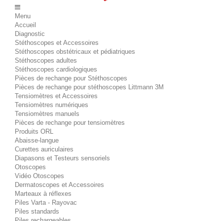
Menu
Accueil
Diagnostic
Stéthoscopes et Accessoires
Stéthoscopes obstétricaux et pédiatriques
Stéthoscopes adultes
Stéthoscopes cardiologiques
Pièces de rechange pour Stéthoscopes
Pièces de rechange pour stéthoscopes Littmann 3M
Tensiomètres et Accessoires
Tensiomètres numériques
Tensiomètres manuels
Pièces de rechange pour tensiomètres
Produits ORL
Abaisse-langue
Curettes auriculaires
Diapasons et Testeurs sensoriels
Otoscopes
Vidéo Otoscopes
Dermatoscopes et Accessoires
Marteaux à réflexes
Piles Varta - Rayovac
Piles standards
Piles rechargeables