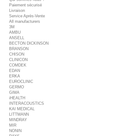
Paiement sécurisé
Livraison
Service Après-Vente
All manufacturers
3M
AMBU
ANSELL
BECTON DICKINSON
BRANSON
CHISON
CLINICON
COMDEK
EDAN
ERKA
EUROCLINIC
GERMO
GIMA
iHEALTH
INTERACOUSTICS
KAI MEDICAL
LITTMANN
MINDRAY
MIR
NONIN