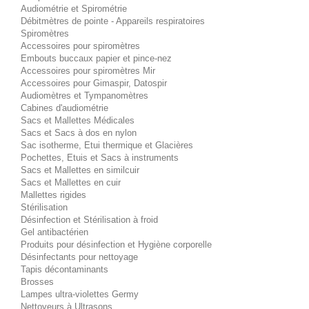
Audiométrie et Spirométrie
Débitmètres de pointe - Appareils respiratoires
Spiromètres
Accessoires pour spiromètres
Embouts buccaux papier et pince-nez
Accessoires pour spiromètres Mir
Accessoires pour Gimaspir, Datospir
Audiomètres et Tympanomètres
Cabines d'audiométrie
Sacs et Mallettes Médicales
Sacs et Sacs à dos en nylon
Sac isotherme, Etui thermique et Glacières
Pochettes, Etuis et Sacs à instruments
Sacs et Mallettes en similcuir
Sacs et Mallettes en cuir
Mallettes rigides
Stérilisation
Désinfection et Stérilisation à froid
Gel antibactérien
Produits pour désinfection et Hygiène corporelle
Désinfectants pour nettoyage
Tapis décontaminants
Brosses
Lampes ultra-violettes Germy
Nettoyeurs à Ultrasons