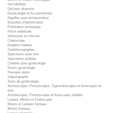
Gel lubrifiant
Gel pour ultrasons
Gynécologie et Accouchement
Aiguilles pour amniocentèse
Bracelets d'identification
Perforateur amniotique
Pince ombilicale
Ventouses en silicone
Colposcope
Dopplers foetaux
Cardiotocographes
Spéculums acier inox
Spéculums jetables
Curettes pour gynécologie
Divers gynécologie
Pessaire utérin
Salpinographe
Tests de gynécologie
Amnioscopes, Proctoscopes, Sigmoïdoscopes et Anoscopes en
inox
Amnioscopes, Proctoscopes et Anoscopes jetables
Loupes, Miroirs et Endoscopie
Miroirs et Lampes frontaux
Miroirs frontaux