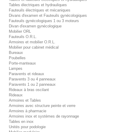
Tables électriques et hydrauliques
Fauteuils électriques et mécaniques
Divans d'examen et Fauteuils gynécologiques
Fauteuils gynécologiques 1 ou 3 moteurs
Divan d'examen gynécologique
Mobilier ORL
Fauteuils O.R.L.
Armoires et mobilier O.R.L.
Mobilier pour cabinet médical
Bureaux
Poubelles
Porte-manteaux
Lampes
Paravents et rideaux
Paravents 3 ou 4 panneaux
Paravents 1 ou 2 panneaux
Rideaux à bras oscilant
Rideaux
Armoires et Tables
Armoires avec structure peinte et verre
Armoires à pharmacie
Armoires inox et systèmes de rayonnage
Tables en inox
Unités pour podologie