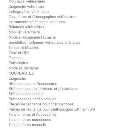
Moniteurs vétérinaires
Diagnostic vétérinaire
Échographes vétérinaires
Oxymètres et Capnographes vétérinaires
Instruments vétérinaires acier inox
Balances vétérinaires
Mobilier vétérinaire
Modèle d'Anatomie Humaine
Squelettes, Colonnes vertébrales et Crânes
Torses et Muscles
Yeux et ORL
Organes
Pathologies
Modèles dentaires
NOUVEAUTES
Diagnostic
Stéthoscopes et Accessoires
Stéthoscopes obstétricaux et pédiatriques
Stéthoscopes adultes
Stéthoscopes cardiologiques
Pièces de rechange pour Stéthoscopes
Pièces de rechange pour stéthoscopes Littmann 3M
Tensiomètres et Accessoires
Tensiomètres numériques
Tensiomètres manuels