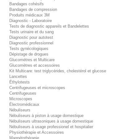
Bandages cohésifs
Bandages de compression
Produits médicaux 3M
Diagnostic - Laboratoire
Tests de diagnostic appareils et Bandelettes
Tests urinaire et du sang
Diagnostic pour autotest
Diagnostic professionnel
Tests gynécologiques
Dépistage de drogues
Glucomètres et Multicare
Glucomètres et accessoires
Kit Multicare: test triglycérides, cholestérol et glucose
Lancettes
Éthylotests
Centrifugeuses et microscopes
Centrifugeuses
Microscopes
Électromédicaux
Nébuliseurs
Nébuliseurs à piston à usage domestique
Nébuliseurs ultrasoniques à usage domestique
Nébuliseurs à usage professionel et hospitalier
Physiothérapie et Accessoires
Magnétothérapie