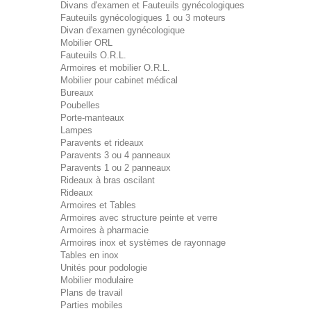
Divans d'examen et Fauteuils gynécologiques
Fauteuils gynécologiques 1 ou 3 moteurs
Divan d'examen gynécologique
Mobilier ORL
Fauteuils O.R.L.
Armoires et mobilier O.R.L.
Mobilier pour cabinet médical
Bureaux
Poubelles
Porte-manteaux
Lampes
Paravents et rideaux
Paravents 3 ou 4 panneaux
Paravents 1 ou 2 panneaux
Rideaux à bras oscilant
Rideaux
Armoires et Tables
Armoires avec structure peinte et verre
Armoires à pharmacie
Armoires inox et systèmes de rayonnage
Tables en inox
Unités pour podologie
Mobilier modulaire
Plans de travail
Parties mobiles