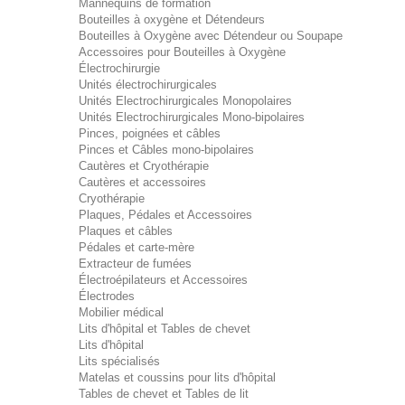
Mannequins de formation
Bouteilles à oxygène et Détendeurs
Bouteilles à Oxygène avec Détendeur ou Soupape
Accessoires pour Bouteilles à Oxygène
Électrochirurgie
Unités électrochirurgicales
Unités Electrochirurgicales Monopolaires
Unités Electrochirurgicales Mono-bipolaires
Pinces, poignées et câbles
Pinces et Câbles mono-bipolaires
Cautères et Cryothérapie
Cautères et accessoires
Cryothérapie
Plaques, Pédales et Accessoires
Plaques et câbles
Pédales et carte-mère
Extracteur de fumées
Électroépilateurs et Accessoires
Électrodes
Mobilier médical
Lits d'hôpital et Tables de chevet
Lits d'hôpital
Lits spécialisés
Matelas et coussins pour lits d'hôpital
Tables de chevet et Tables de lit