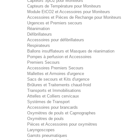
Capteurs SpO2 pour Moniteurs
Capteurs de Température pour Moniteurs
Module EtCO2 et Accessoires pour Moniteurs
Accessoires et Pièces de Rechange pour Moniteurs
Urgences et Premiers secours
Réanimation
Défibrillateurs
Accessoires pour défibrillateurs
Respirateurs
Ballons insufflateurs et Masques de réanimation
Pompes à perfusion et Accessoires
Premiers Secours
Accessoires Premiers Secours
Mallettes et Armoires d'urgence
Sacs de secours et Kits d'urgence
Brûlures et Traitements chaud-froid
Transports et Immobilisations
Attelles et Colliers cervicaux
Systèmes de Transport
Accessoires pour brancards
Oxymètres de pouls et Capnographes
Oxymètres de pouls
Pièces et Accessoires pour oxymètres
Laryngoscopes
Garrots pneumatiques