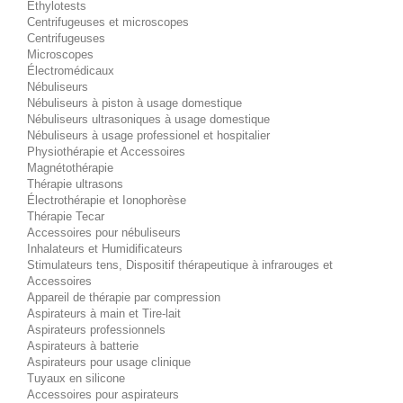
Éthylotests
Centrifugeuses et microscopes
Centrifugeuses
Microscopes
Électromédicaux
Nébuliseurs
Nébuliseurs à piston à usage domestique
Nébuliseurs ultrasoniques à usage domestique
Nébuliseurs à usage professionel et hospitalier
Physiothérapie et Accessoires
Magnétothérapie
Thérapie ultrasons
Électrothérapie et Ionophorèse
Thérapie Tecar
Accessoires pour nébuliseurs
Inhalateurs et Humidificateurs
Stimulateurs tens, Dispositif thérapeutique à infrarouges et
Accessoires
Appareil de thérapie par compression
Aspirateurs à main et Tire-lait
Aspirateurs professionnels
Aspirateurs à batterie
Aspirateurs pour usage clinique
Tuyaux en silicone
Accessoires pour aspirateurs