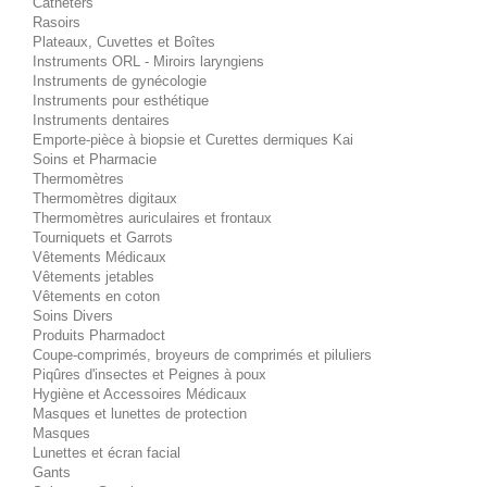
Cathéters
Rasoirs
Plateaux, Cuvettes et Boîtes
Instruments ORL - Miroirs laryngiens
Instruments de gynécologie
Instruments pour esthétique
Instruments dentaires
Emporte-pièce à biopsie et Curettes dermiques Kai
Soins et Pharmacie
Thermomètres
Thermomètres digitaux
Thermomètres auriculaires et frontaux
Tourniquets et Garrots
Vêtements Médicaux
Vêtements jetables
Vêtements en coton
Soins Divers
Produits Pharmadoct
Coupe-comprimés, broyeurs de comprimés et piluliers
Piqûres d'insectes et Peignes à poux
Hygiène et Accessoires Médicaux
Masques et lunettes de protection
Masques
Lunettes et écran facial
Gants