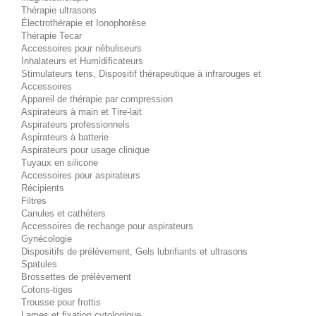
Thérapie ultrasons
Électrothérapie et Ionophorèse
Thérapie Tecar
Accessoires pour nébuliseurs
Inhalateurs et Humidificateurs
Stimulateurs tens, Dispositif thérapeutique à infrarouges et
Accessoires
Appareil de thérapie par compression
Aspirateurs à main et Tire-lait
Aspirateurs professionnels
Aspirateurs à batterie
Aspirateurs pour usage clinique
Tuyaux en silicone
Accessoires pour aspirateurs
Récipients
Filtres
Canules et cathéters
Accessoires de rechange pour aspirateurs
Gynécologie
Dispositifs de prélèvement, Gels lubrifiants et ultrasons
Spatules
Brossettes de prélèvement
Cotons-tiges
Trousse pour frottis
Lames et fixation cytologique