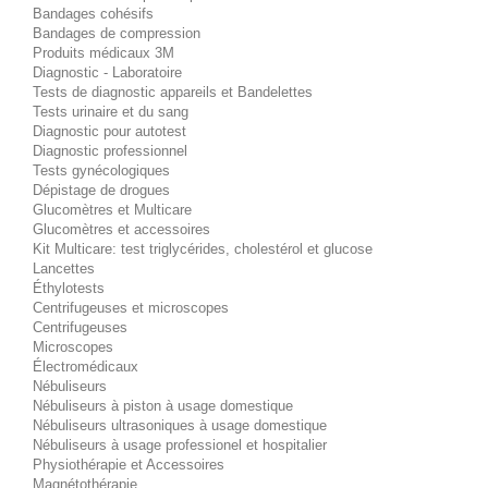
Bandages cohésifs
Bandages de compression
Produits médicaux 3M
Diagnostic - Laboratoire
Tests de diagnostic appareils et Bandelettes
Tests urinaire et du sang
Diagnostic pour autotest
Diagnostic professionnel
Tests gynécologiques
Dépistage de drogues
Glucomètres et Multicare
Glucomètres et accessoires
Kit Multicare: test triglycérides, cholestérol et glucose
Lancettes
Éthylotests
Centrifugeuses et microscopes
Centrifugeuses
Microscopes
Électromédicaux
Nébuliseurs
Nébuliseurs à piston à usage domestique
Nébuliseurs ultrasoniques à usage domestique
Nébuliseurs à usage professionel et hospitalier
Physiothérapie et Accessoires
Magnétothérapie