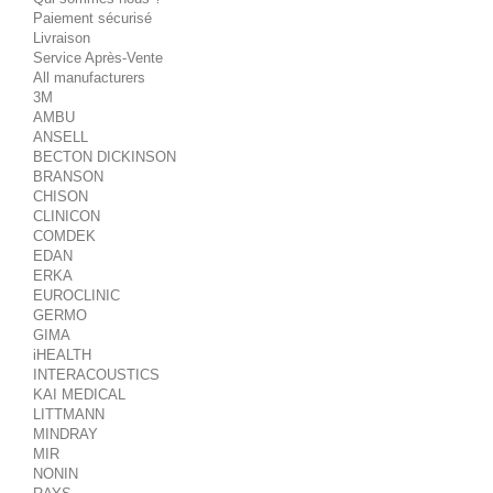
Paiement sécurisé
Livraison
Service Après-Vente
All manufacturers
3M
AMBU
ANSELL
BECTON DICKINSON
BRANSON
CHISON
CLINICON
COMDEK
EDAN
ERKA
EUROCLINIC
GERMO
GIMA
iHEALTH
INTERACOUSTICS
KAI MEDICAL
LITTMANN
MINDRAY
MIR
NONIN