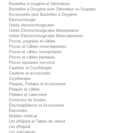
Bouteilles à oxygène et Détendeurs
Bouteilles à Oxygène avec Détendeur ou Soupape
Accessoires pour Bouteilles à Oxygène
Électrochirurgie
Unités électrochirurgicales
Unités Electrochirurgicales Monopolaires
Unités Electrochirurgicales Mono-bipolaires
Pinces, poignées et câbles
Pinces et Câbles mono-bipolaires
Pinces et câbles monopolaires
Pinces et câbles bipolaires
Pinces bipolaires non-stick
Cautères et Cryothérapie
Cautères et accessoires
Cryothérapie
Plaques, Pédales et Accessoires
Plaques et câbles
Pédales et carte-mère
Extracteur de fumées
Électroépilateurs et Accessoires
Électrodes
Mobilier médical
Lits d'hôpital et Tables de chevet
Lits d'hôpital
Lits spécialisés