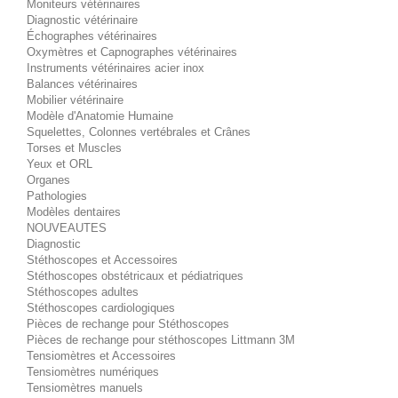
Moniteurs vétérinaires
Diagnostic vétérinaire
Échographes vétérinaires
Oxymètres et Capnographes vétérinaires
Instruments vétérinaires acier inox
Balances vétérinaires
Mobilier vétérinaire
Modèle d'Anatomie Humaine
Squelettes, Colonnes vertébrales et Crânes
Torses et Muscles
Yeux et ORL
Organes
Pathologies
Modèles dentaires
NOUVEAUTES
Diagnostic
Stéthoscopes et Accessoires
Stéthoscopes obstétricaux et pédiatriques
Stéthoscopes adultes
Stéthoscopes cardiologiques
Pièces de rechange pour Stéthoscopes
Pièces de rechange pour stéthoscopes Littmann 3M
Tensiomètres et Accessoires
Tensiomètres numériques
Tensiomètres manuels