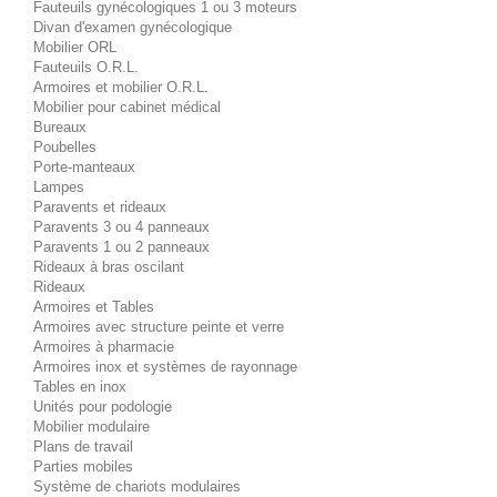
Fauteuils gynécologiques 1 ou 3 moteurs
Divan d'examen gynécologique
Mobilier ORL
Fauteuils O.R.L.
Armoires et mobilier O.R.L.
Mobilier pour cabinet médical
Bureaux
Poubelles
Porte-manteaux
Lampes
Paravents et rideaux
Paravents 3 ou 4 panneaux
Paravents 1 ou 2 panneaux
Rideaux à bras oscilant
Rideaux
Armoires et Tables
Armoires avec structure peinte et verre
Armoires à pharmacie
Armoires inox et systèmes de rayonnage
Tables en inox
Unités pour podologie
Mobilier modulaire
Plans de travail
Parties mobiles
Système de chariots modulaires