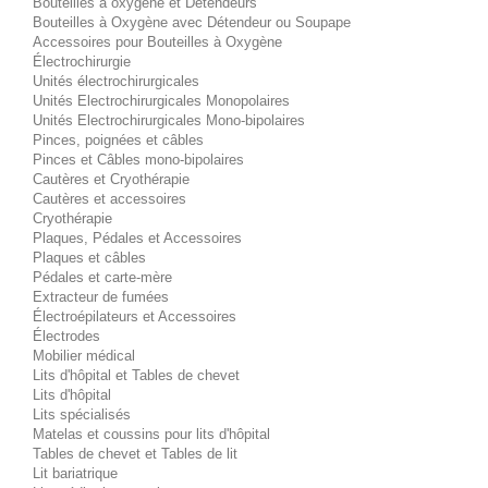
Bouteilles à oxygène et Détendeurs
Bouteilles à Oxygène avec Détendeur ou Soupape
Accessoires pour Bouteilles à Oxygène
Électrochirurgie
Unités électrochirurgicales
Unités Electrochirurgicales Monopolaires
Unités Electrochirurgicales Mono-bipolaires
Pinces, poignées et câbles
Pinces et Câbles mono-bipolaires
Cautères et Cryothérapie
Cautères et accessoires
Cryothérapie
Plaques, Pédales et Accessoires
Plaques et câbles
Pédales et carte-mère
Extracteur de fumées
Électroépilateurs et Accessoires
Électrodes
Mobilier médical
Lits d'hôpital et Tables de chevet
Lits d'hôpital
Lits spécialisés
Matelas et coussins pour lits d'hôpital
Tables de chevet et Tables de lit
Lit bariatrique