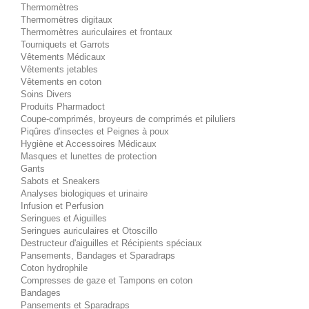
Thermomètres
Thermomètres digitaux
Thermomètres auriculaires et frontaux
Tourniquets et Garrots
Vêtements Médicaux
Vêtements jetables
Vêtements en coton
Soins Divers
Produits Pharmadoct
Coupe-comprimés, broyeurs de comprimés et piluliers
Piqûres d'insectes et Peignes à poux
Hygiène et Accessoires Médicaux
Masques et lunettes de protection
Gants
Sabots et Sneakers
Analyses biologiques et urinaire
Infusion et Perfusion
Seringues et Aiguilles
Seringues auriculaires et Otoscillo
Destructeur d'aiguilles et Récipients spéciaux
Pansements, Bandages et Sparadraps
Coton hydrophile
Compresses de gaze et Tampons en coton
Bandages
Pansements et Sparadraps