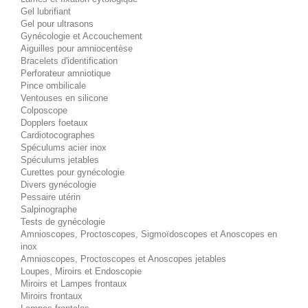
Gel lubrifiant
Gel pour ultrasons
Gynécologie et Accouchement
Aiguilles pour amniocentèse
Bracelets d'identification
Perforateur amniotique
Pince ombilicale
Ventouses en silicone
Colposcope
Dopplers foetaux
Cardiotocographes
Spéculums acier inox
Spéculums jetables
Curettes pour gynécologie
Divers gynécologie
Pessaire utérin
Salpinographe
Tests de gynécologie
Amnioscopes, Proctoscopes, Sigmoïdoscopes et Anoscopes en
inox
Amnioscopes, Proctoscopes et Anoscopes jetables
Loupes, Miroirs et Endoscopie
Miroirs et Lampes frontaux
Miroirs frontaux