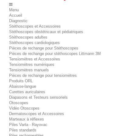
Menu
Accueil
Diagnostic
Stéthoscopes et Accessoires
Stéthoscopes obstétricaux et pédiatriques
Stéthoscopes adultes
Stéthoscopes cardiologiques
Pièces de rechange pour Stéthoscopes
Pièces de rechange pour stéthoscopes Littmann 3M
Tensiomètres et Accessoires
Tensiomètres numériques
Tensiomètres manuels
Pièces de rechange pour tensiomètres
Produits ORL
Abaisse-langue
Curettes auriculaires
Diapasons et Testeurs sensoriels
Otoscopes
Vidéo Otoscopes
Dermatoscopes et Accessoires
Marteaux à réflexes
Piles Varta - Rayovac
Piles standards
Piles rechargeables