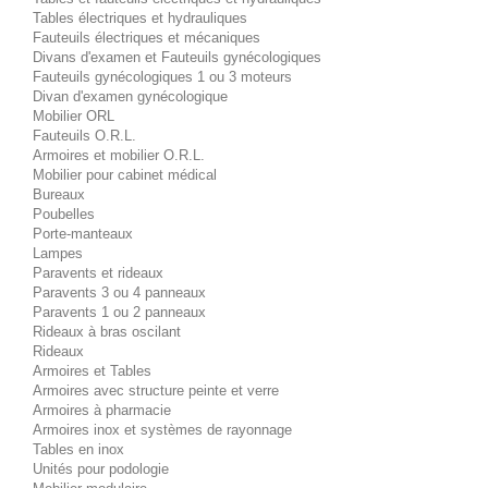
Tables électriques et hydrauliques
Fauteuils électriques et mécaniques
Divans d'examen et Fauteuils gynécologiques
Fauteuils gynécologiques 1 ou 3 moteurs
Divan d'examen gynécologique
Mobilier ORL
Fauteuils O.R.L.
Armoires et mobilier O.R.L.
Mobilier pour cabinet médical
Bureaux
Poubelles
Porte-manteaux
Lampes
Paravents et rideaux
Paravents 3 ou 4 panneaux
Paravents 1 ou 2 panneaux
Rideaux à bras oscilant
Rideaux
Armoires et Tables
Armoires avec structure peinte et verre
Armoires à pharmacie
Armoires inox et systèmes de rayonnage
Tables en inox
Unités pour podologie