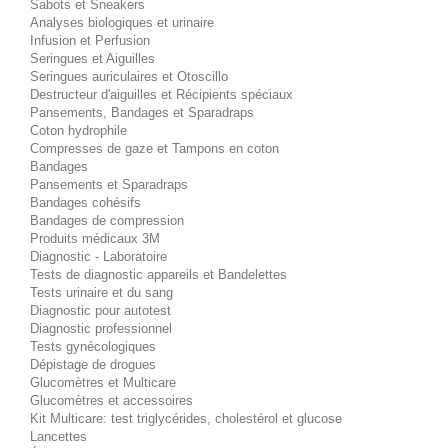
Sabots et Sneakers
Analyses biologiques et urinaire
Infusion et Perfusion
Seringues et Aiguilles
Seringues auriculaires et Otoscillo
Destructeur d'aiguilles et Récipients spéciaux
Pansements, Bandages et Sparadraps
Coton hydrophile
Compresses de gaze et Tampons en coton
Bandages
Pansements et Sparadraps
Bandages cohésifs
Bandages de compression
Produits médicaux 3M
Diagnostic - Laboratoire
Tests de diagnostic appareils et Bandelettes
Tests urinaire et du sang
Diagnostic pour autotest
Diagnostic professionnel
Tests gynécologiques
Dépistage de drogues
Glucomètres et Multicare
Glucomètres et accessoires
Kit Multicare: test triglycérides, cholestérol et glucose
Lancettes