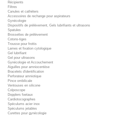
Récipients
Filtres
Canules et cathéters
Accessoires de rechange pour aspirateurs
Gynécologie
Dispositifs de prélèvement, Gels lubrifiants et ultrasons
Spatules
Brossettes de prélèvement
Cotons-tiges
Trousse pour frottis
Lames et fixation cytologique
Gel lubrifiant
Gel pour ultrasons
Gynécologie et Accouchement
Aiguilles pour amniocentèse
Bracelets d'identification
Perforateur amniotique
Pince ombilicale
Ventouses en silicone
Colposcope
Dopplers foetaux
Cardiotocographes
Spéculums acier inox
Spéculums jetables
Curettes pour gynécologie