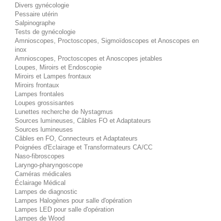
Divers gynécologie
Pessaire utérin
Salpinographe
Tests de gynécologie
Amnioscopes, Proctoscopes, Sigmoïdoscopes et Anoscopes en
inox
Amnioscopes, Proctoscopes et Anoscopes jetables
Loupes, Miroirs et Endoscopie
Miroirs et Lampes frontaux
Miroirs frontaux
Lampes frontales
Loupes grossisantes
Lunettes recherche de Nystagmus
Sources lumineuses, Câbles FO et Adaptateurs
Sources lumineuses
Câbles en FO, Connecteurs et Adaptateurs
Poignées d'Eclairage et Transformateurs CA/CC
Naso-fibroscopes
Laryngo-pharyngoscope
Caméras médicales
Éclairage Médical
Lampes de diagnostic
Lampes Halogènes pour salle d'opération
Lampes LED pour salle d'opération
Lampes de Wood