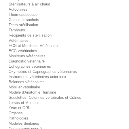
Stérilisateurs à air chaud
Autoclaves
Thermosoudeuse
Gaines et sachets
Tests stérilisation
Tambours
Récipients de stérilisation
Vétérinaires
ECG et Moniteurs Vétérinaires
ECG vétérinaires
Moniteurs vétérinaires
Diagnostic vétérinaire
Échographes vétérinaires
Oxymètres et Capnographes vétérinaires
Instruments vétérinaires acier inox
Balances vétérinaires
Mobilier vétérinaire
Modèle d'Anatomie Humaine
Squelettes, Colonnes vertébrales et Crânes
Torses et Muscles
Yeux et ORL
Organes
Pathologies
Modèles dentaires
Qui sommes nous ?