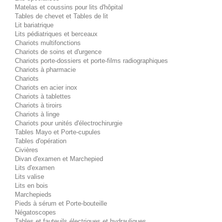
Matelas et coussins pour lits d'hôpital
Tables de chevet et Tables de lit
Lit bariatrique
Lits pédiatriques et berceaux
Chariots multifonctions
Chariots de soins et d'urgence
Chariots porte-dossiers et porte-films radiographiques
Chariots à pharmacie
Chariots
Chariots en acier inox
Chariots à tablettes
Chariots à tiroirs
Chariots à linge
Chariots pour unités d'électrochirurgie
Tables Mayo et Porte-cupules
Tables d'opération
Civières
Divan d'examen et Marchepied
Lits d'examen
Lits valise
Lits en bois
Marchepieds
Pieds à sérum et Porte-bouteille
Négatoscopes
Tables et fauteuils électriques et hydrauliques