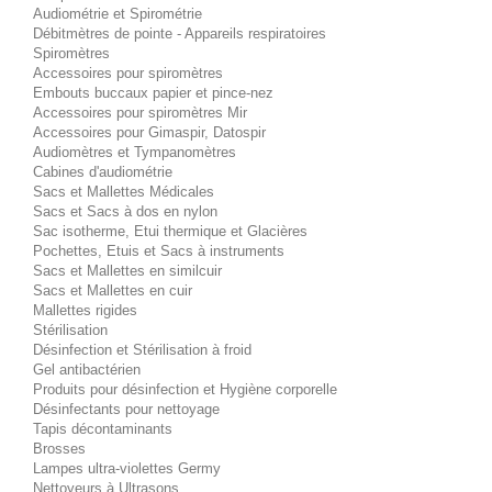
Audiométrie et Spirométrie
Débitmètres de pointe - Appareils respiratoires
Spiromètres
Accessoires pour spiromètres
Embouts buccaux papier et pince-nez
Accessoires pour spiromètres Mir
Accessoires pour Gimaspir, Datospir
Audiomètres et Tympanomètres
Cabines d'audiométrie
Sacs et Mallettes Médicales
Sacs et Sacs à dos en nylon
Sac isotherme, Etui thermique et Glacières
Pochettes, Etuis et Sacs à instruments
Sacs et Mallettes en similcuir
Sacs et Mallettes en cuir
Mallettes rigides
Stérilisation
Désinfection et Stérilisation à froid
Gel antibactérien
Produits pour désinfection et Hygiène corporelle
Désinfectants pour nettoyage
Tapis décontaminants
Brosses
Lampes ultra-violettes Germy
Nettoyeurs à Ultrasons