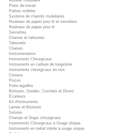
Mobilier modulaire
Plans de travail
Parties mobiles
Système de chariots modulaires
Rouleaux de papier pour lit et serviettes
Rouleaux de papier pour lit
Serviettes
Chaises et tabourets
Tabourets
Chaises
Instrumentation
Instruments Chirurgicaux
Instruments en carbure de tungstène
Instruments chirurgicaux en inox
Ciseaux
Pinces
Porte-aiguilles
Bistouris, Sondes, Crochets et Divers
Écarteurs
Kit d'Instruments
Lames et Bistouris
Sutures
Champs et Draps chirurgicaux
Instruments Chirurgicaux à Usage Unique
Instruments en métal stérile à usage unique