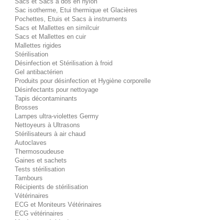
Sacs et Sacs à dos en nylon
Sac isotherme, Etui thermique et Glacières
Pochettes, Etuis et Sacs à instruments
Sacs et Mallettes en similcuir
Sacs et Mallettes en cuir
Mallettes rigides
Stérilisation
Désinfection et Stérilisation à froid
Gel antibactérien
Produits pour désinfection et Hygiène corporelle
Désinfectants pour nettoyage
Tapis décontaminants
Brosses
Lampes ultra-violettes Germy
Nettoyeurs à Ultrasons
Stérilisateurs à air chaud
Autoclaves
Thermosoudeuse
Gaines et sachets
Tests stérilisation
Tambours
Récipients de stérilisation
Vétérinaires
ECG et Moniteurs Vétérinaires
ECG vétérinaires