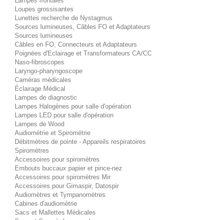
Lampes frontales
Loupes grossisantes
Lunettes recherche de Nystagmus
Sources lumineuses, Câbles FO et Adaptateurs
Sources lumineuses
Câbles en FO, Connecteurs et Adaptateurs
Poignées d'Eclairage et Transformateurs CA/CC
Naso-fibroscopes
Laryngo-pharyngoscope
Caméras médicales
Éclairage Médical
Lampes de diagnostic
Lampes Halogènes pour salle d'opération
Lampes LED pour salle d'opération
Lampes de Wood
Audiométrie et Spirométrie
Débitmètres de pointe - Appareils respiratoires
Spiromètres
Accessoires pour spiromètres
Embouts buccaux papier et pince-nez
Accessoires pour spiromètres Mir
Accessoires pour Gimaspir, Datospir
Audiomètres et Tympanomètres
Cabines d'audiométrie
Sacs et Mallettes Médicales