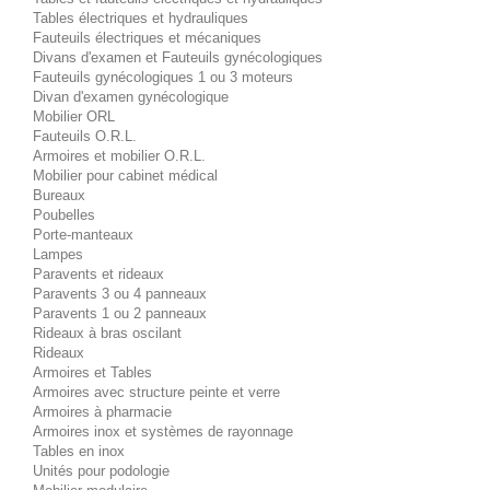
Tables électriques et hydrauliques
Fauteuils électriques et mécaniques
Divans d'examen et Fauteuils gynécologiques
Fauteuils gynécologiques 1 ou 3 moteurs
Divan d'examen gynécologique
Mobilier ORL
Fauteuils O.R.L.
Armoires et mobilier O.R.L.
Mobilier pour cabinet médical
Bureaux
Poubelles
Porte-manteaux
Lampes
Paravents et rideaux
Paravents 3 ou 4 panneaux
Paravents 1 ou 2 panneaux
Rideaux à bras oscilant
Rideaux
Armoires et Tables
Armoires avec structure peinte et verre
Armoires à pharmacie
Armoires inox et systèmes de rayonnage
Tables en inox
Unités pour podologie