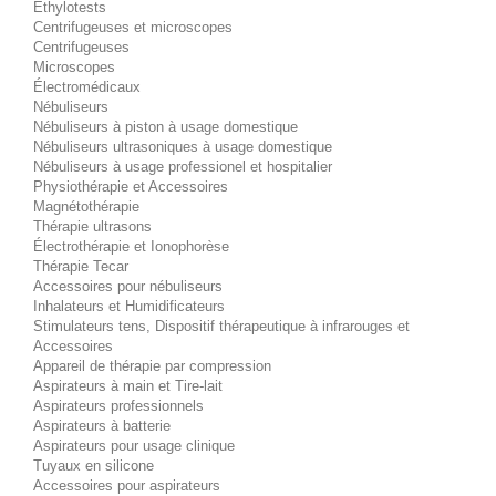
Éthylotests
Centrifugeuses et microscopes
Centrifugeuses
Microscopes
Électromédicaux
Nébuliseurs
Nébuliseurs à piston à usage domestique
Nébuliseurs ultrasoniques à usage domestique
Nébuliseurs à usage professionel et hospitalier
Physiothérapie et Accessoires
Magnétothérapie
Thérapie ultrasons
Électrothérapie et Ionophorèse
Thérapie Tecar
Accessoires pour nébuliseurs
Inhalateurs et Humidificateurs
Stimulateurs tens, Dispositif thérapeutique à infrarouges et
Accessoires
Appareil de thérapie par compression
Aspirateurs à main et Tire-lait
Aspirateurs professionnels
Aspirateurs à batterie
Aspirateurs pour usage clinique
Tuyaux en silicone
Accessoires pour aspirateurs