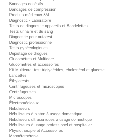
Bandages cohésifs
Bandages de compression
Produits médicaux 3M
Diagnostic - Laboratoire
Tests de diagnostic appareils et Bandelettes
Tests urinaire et du sang
Diagnostic pour autotest
Diagnostic professionnel
Tests gynécologiques
Dépistage de drogues
Glucomètres et Multicare
Glucomètres et accessoires
Kit Multicare: test triglycérides, cholestérol et glucose
Lancettes
Éthylotests
Centrifugeuses et microscopes
Centrifugeuses
Microscopes
Électromédicaux
Nébuliseurs
Nébuliseurs à piston à usage domestique
Nébuliseurs ultrasoniques à usage domestique
Nébuliseurs à usage professionel et hospitalier
Physiothérapie et Accessoires
Magnétothérapie