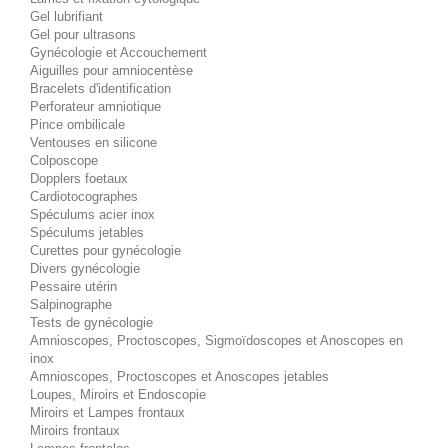
Gel lubrifiant
Gel pour ultrasons
Gynécologie et Accouchement
Aiguilles pour amniocentèse
Bracelets d'identification
Perforateur amniotique
Pince ombilicale
Ventouses en silicone
Colposcope
Dopplers foetaux
Cardiotocographes
Spéculums acier inox
Spéculums jetables
Curettes pour gynécologie
Divers gynécologie
Pessaire utérin
Salpinographe
Tests de gynécologie
Amnioscopes, Proctoscopes, Sigmoïdoscopes et Anoscopes en
inox
Amnioscopes, Proctoscopes et Anoscopes jetables
Loupes, Miroirs et Endoscopie
Miroirs et Lampes frontaux
Miroirs frontaux