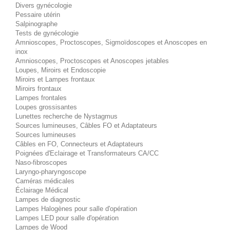
Divers gynécologie
Pessaire utérin
Salpinographe
Tests de gynécologie
Amnioscopes, Proctoscopes, Sigmoïdoscopes et Anoscopes en
inox
Amnioscopes, Proctoscopes et Anoscopes jetables
Loupes, Miroirs et Endoscopie
Miroirs et Lampes frontaux
Miroirs frontaux
Lampes frontales
Loupes grossisantes
Lunettes recherche de Nystagmus
Sources lumineuses, Câbles FO et Adaptateurs
Sources lumineuses
Câbles en FO, Connecteurs et Adaptateurs
Poignées d'Eclairage et Transformateurs CA/CC
Naso-fibroscopes
Laryngo-pharyngoscope
Caméras médicales
Éclairage Médical
Lampes de diagnostic
Lampes Halogènes pour salle d'opération
Lampes LED pour salle d'opération
Lampes de Wood