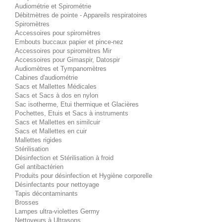
Audiométrie et Spirométrie
Débitmètres de pointe - Appareils respiratoires
Spiromètres
Accessoires pour spiromètres
Embouts buccaux papier et pince-nez
Accessoires pour spiromètres Mir
Accessoires pour Gimaspir, Datospir
Audiomètres et Tympanomètres
Cabines d'audiométrie
Sacs et Mallettes Médicales
Sacs et Sacs à dos en nylon
Sac isotherme, Etui thermique et Glacières
Pochettes, Etuis et Sacs à instruments
Sacs et Mallettes en similcuir
Sacs et Mallettes en cuir
Mallettes rigides
Stérilisation
Désinfection et Stérilisation à froid
Gel antibactérien
Produits pour désinfection et Hygiène corporelle
Désinfectants pour nettoyage
Tapis décontaminants
Brosses
Lampes ultra-violettes Germy
Nettoyeurs à Ultrasons