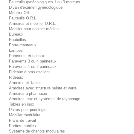
Fauteuils gynécologiques 1 ou 3 moteurs
Divan d'examen gynécologique
Mobilier ORL
Fauteuils O.R.L.
Armoires et mobilier O.R.L.
Mobilier pour cabinet médical
Bureaux
Poubelles
Porte-manteaux
Lampes
Paravents et rideaux
Paravents 3 ou 4 panneaux
Paravents 1 ou 2 panneaux
Rideaux à bras oscilant
Rideaux
Armoires et Tables
Armoires avec structure peinte et verre
Armoires à pharmacie
Armoires inox et systèmes de rayonnage
Tables en inox
Unités pour podologie
Mobilier modulaire
Plans de travail
Parties mobiles
Système de chariots modulaires