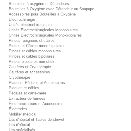
Bouteilles à oxygène et Détendeurs
Bouteilles à Oxygène avec Détendeur ou Soupape
Accessoires pour Bouteilles à Oxygène
Électrochirurgie
Unités électrochirurgicales
Unités Electrochirurgicales Monopolaires
Unités Electrochirurgicales Mono-bipolaires
Pinces, poignées et câbles
Pinces et Câbles mono-bipolaires
Pinces et câbles monopolaires
Pinces et câbles bipolaires
Pinces bipolaires non-stick
Cautères et Cryothérapie
Cautères et accessoires
Cryothérapie
Plaques, Pédales et Accessoires
Plaques et câbles
Pédales et carte-mère
Extracteur de fumées
Électroépilateurs et Accessoires
Électrodes
Mobilier médical
Lits d'hôpital et Tables de chevet
Lits d'hôpital
Lits spécialisés