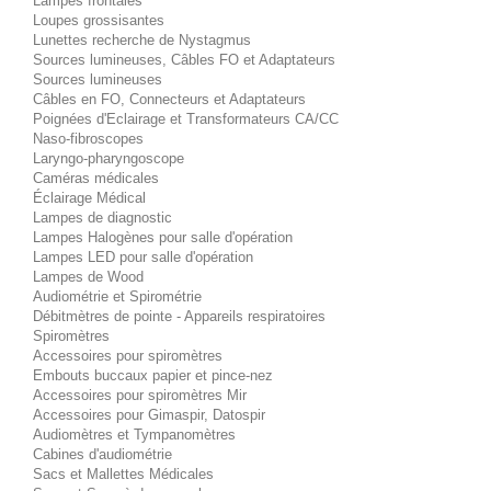
Lampes frontales
Loupes grossisantes
Lunettes recherche de Nystagmus
Sources lumineuses, Câbles FO et Adaptateurs
Sources lumineuses
Câbles en FO, Connecteurs et Adaptateurs
Poignées d'Eclairage et Transformateurs CA/CC
Naso-fibroscopes
Laryngo-pharyngoscope
Caméras médicales
Éclairage Médical
Lampes de diagnostic
Lampes Halogènes pour salle d'opération
Lampes LED pour salle d'opération
Lampes de Wood
Audiométrie et Spirométrie
Débitmètres de pointe - Appareils respiratoires
Spiromètres
Accessoires pour spiromètres
Embouts buccaux papier et pince-nez
Accessoires pour spiromètres Mir
Accessoires pour Gimaspir, Datospir
Audiomètres et Tympanomètres
Cabines d'audiométrie
Sacs et Mallettes Médicales