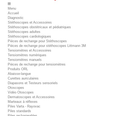
Menu
Accueil
Diagnostic
Stéthoscopes et Accessoires
Stéthoscopes obstétricaux et pédiatriques
Stéthoscopes adultes
Stéthoscopes cardiologiques
Pièces de rechange pour Stéthoscopes
Pièces de rechange pour stéthoscopes Littmann 3M
Tensiomètres et Accessoires
Tensiomètres numériques
Tensiomètres manuels
Pièces de rechange pour tensiomètres
Produits ORL
Abaisse-langue
Curettes auriculaires
Diapasons et Testeurs sensoriels
Otoscopes
Vidéo Otoscopes
Dermatoscopes et Accessoires
Marteaux à réflexes
Piles Varta - Rayovac
Piles standards
Piles rechargeables