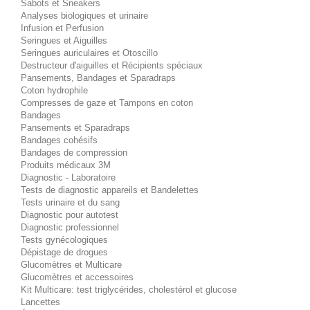
Sabots et Sneakers
Analyses biologiques et urinaire
Infusion et Perfusion
Seringues et Aiguilles
Seringues auriculaires et Otoscillo
Destructeur d'aiguilles et Récipients spéciaux
Pansements, Bandages et Sparadraps
Coton hydrophile
Compresses de gaze et Tampons en coton
Bandages
Pansements et Sparadraps
Bandages cohésifs
Bandages de compression
Produits médicaux 3M
Diagnostic - Laboratoire
Tests de diagnostic appareils et Bandelettes
Tests urinaire et du sang
Diagnostic pour autotest
Diagnostic professionnel
Tests gynécologiques
Dépistage de drogues
Glucomètres et Multicare
Glucomètres et accessoires
Kit Multicare: test triglycérides, cholestérol et glucose
Lancettes