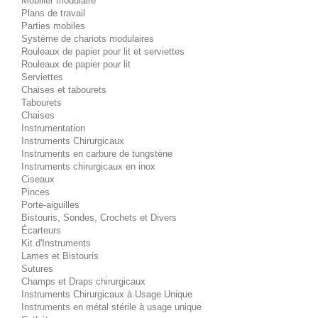
Mobilier modulaire
Plans de travail
Parties mobiles
Système de chariots modulaires
Rouleaux de papier pour lit et serviettes
Rouleaux de papier pour lit
Serviettes
Chaises et tabourets
Tabourets
Chaises
Instrumentation
Instruments Chirurgicaux
Instruments en carbure de tungstène
Instruments chirurgicaux en inox
Ciseaux
Pinces
Porte-aiguilles
Bistouris, Sondes, Crochets et Divers
Écarteurs
Kit d'Instruments
Lames et Bistouris
Sutures
Champs et Draps chirurgicaux
Instruments Chirurgicaux à Usage Unique
Instruments en métal stérile à usage unique