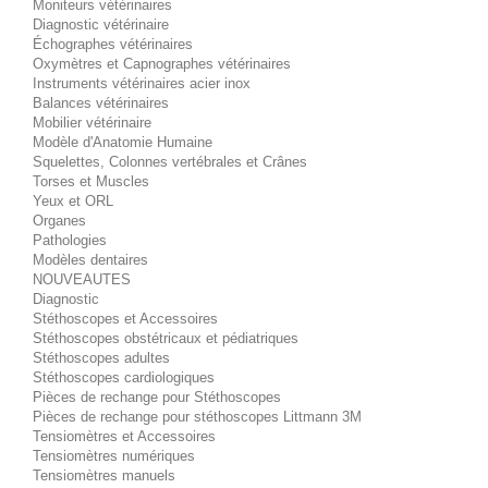
Moniteurs vétérinaires
Diagnostic vétérinaire
Échographes vétérinaires
Oxymètres et Capnographes vétérinaires
Instruments vétérinaires acier inox
Balances vétérinaires
Mobilier vétérinaire
Modèle d'Anatomie Humaine
Squelettes, Colonnes vertébrales et Crânes
Torses et Muscles
Yeux et ORL
Organes
Pathologies
Modèles dentaires
NOUVEAUTES
Diagnostic
Stéthoscopes et Accessoires
Stéthoscopes obstétricaux et pédiatriques
Stéthoscopes adultes
Stéthoscopes cardiologiques
Pièces de rechange pour Stéthoscopes
Pièces de rechange pour stéthoscopes Littmann 3M
Tensiomètres et Accessoires
Tensiomètres numériques
Tensiomètres manuels