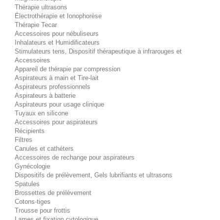
Thérapie ultrasons
Électrothérapie et Ionophorèse
Thérapie Tecar
Accessoires pour nébuliseurs
Inhalateurs et Humidificateurs
Stimulateurs tens, Dispositif thérapeutique à infrarouges et
Accessoires
Appareil de thérapie par compression
Aspirateurs à main et Tire-lait
Aspirateurs professionnels
Aspirateurs à batterie
Aspirateurs pour usage clinique
Tuyaux en silicone
Accessoires pour aspirateurs
Récipients
Filtres
Canules et cathéters
Accessoires de rechange pour aspirateurs
Gynécologie
Dispositifs de prélèvement, Gels lubrifiants et ultrasons
Spatules
Brossettes de prélèvement
Cotons-tiges
Trousse pour frottis
Lames et fixation cytologique