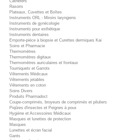
Cathéters
Rasoirs
Plateaux, Cuvettes et Boîtes
Instruments ORL - Miroirs laryngiens
Instruments de gynécologie
Instruments pour esthétique
Instruments dentaires
Emporte-pièce à biopsie et Curettes dermiques Kai
Soins et Pharmacie
Thermomètres
Thermomètres digitaux
Thermomètres auriculaires et frontaux
Tourniquets et Garrots
Vêtements Médicaux
Vêtements jetables
Vêtements en coton
Soins Divers
Produits Pharmadoct
Coupe-comprimés, broyeurs de comprimés et piluliers
Piqûres d'insectes et Peignes à poux
Hygiène et Accessoires Médicaux
Masques et lunettes de protection
Masques
Lunettes et écran facial
Gants