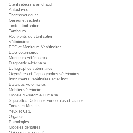
Stérilisateurs à air chaud
Autoclaves
Thermosoudeuse
Gaines et sachets
Tests stérilisation
Tambours
Récipients de stérilisation
Vétérinaires
ECG et Moniteurs Vétérinaires
ECG vétérinaires
Moniteurs vétérinaires
Diagnostic vétérinaire
Échographes vétérinaires
Oxymètres et Capnographes vétérinaires
Instruments vétérinaires acier inox
Balances vétérinaires
Mobilier vétérinaire
Modèle d'Anatomie Humaine
Squelettes, Colonnes vertébrales et Crânes
Torses et Muscles
Yeux et ORL
Organes
Pathologies
Modèles dentaires
Qui sommes nous ?