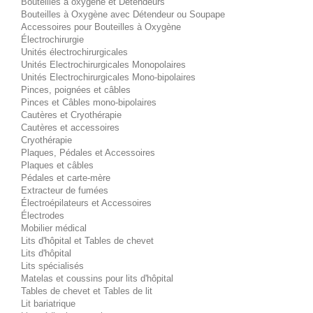
Bouteilles à oxygène et Détendeurs
Bouteilles à Oxygène avec Détendeur ou Soupape
Accessoires pour Bouteilles à Oxygène
Électrochirurgie
Unités électrochirurgicales
Unités Electrochirurgicales Monopolaires
Unités Electrochirurgicales Mono-bipolaires
Pinces, poignées et câbles
Pinces et Câbles mono-bipolaires
Cautères et Cryothérapie
Cautères et accessoires
Cryothérapie
Plaques, Pédales et Accessoires
Plaques et câbles
Pédales et carte-mère
Extracteur de fumées
Électroépilateurs et Accessoires
Électrodes
Mobilier médical
Lits d'hôpital et Tables de chevet
Lits d'hôpital
Lits spécialisés
Matelas et coussins pour lits d'hôpital
Tables de chevet et Tables de lit
Lit bariatrique