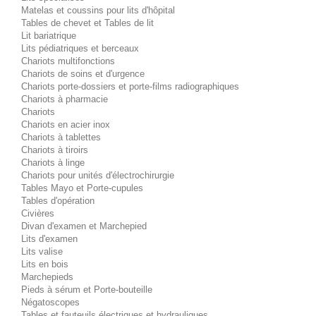
Matelas et coussins pour lits d'hôpital
Tables de chevet et Tables de lit
Lit bariatrique
Lits pédiatriques et berceaux
Chariots multifonctions
Chariots de soins et d'urgence
Chariots porte-dossiers et porte-films radiographiques
Chariots à pharmacie
Chariots
Chariots en acier inox
Chariots à tablettes
Chariots à tiroirs
Chariots à linge
Chariots pour unités d'électrochirurgie
Tables Mayo et Porte-cupules
Tables d'opération
Civières
Divan d'examen et Marchepied
Lits d'examen
Lits valise
Lits en bois
Marchepieds
Pieds à sérum et Porte-bouteille
Négatoscopes
Tables et fauteuils électriques et hydrauliques