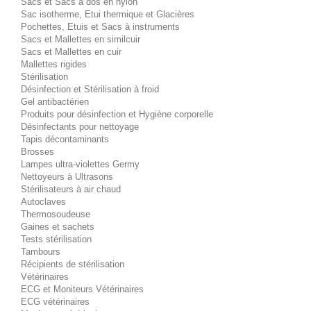
Sacs et Sacs à dos en nylon
Sac isotherme, Etui thermique et Glacières
Pochettes, Etuis et Sacs à instruments
Sacs et Mallettes en similcuir
Sacs et Mallettes en cuir
Mallettes rigides
Stérilisation
Désinfection et Stérilisation à froid
Gel antibactérien
Produits pour désinfection et Hygiène corporelle
Désinfectants pour nettoyage
Tapis décontaminants
Brosses
Lampes ultra-violettes Germy
Nettoyeurs à Ultrasons
Stérilisateurs à air chaud
Autoclaves
Thermosoudeuse
Gaines et sachets
Tests stérilisation
Tambours
Récipients de stérilisation
Vétérinaires
ECG et Moniteurs Vétérinaires
ECG vétérinaires