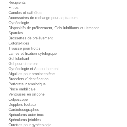
Récipients
Filtres
Canules et cathéters
Accessoires de rechange pour aspirateurs
Gynécologie
Dispositifs de prélèvement, Gels lubrifiants et ultrasons
Spatules
Brossettes de prélèvement
Cotons-tiges
Trousse pour frottis
Lames et fixation cytologique
Gel lubrifiant
Gel pour ultrasons
Gynécologie et Accouchement
Aiguilles pour amniocentèse
Bracelets d'identification
Perforateur amniotique
Pince ombilicale
Ventouses en silicone
Colposcope
Dopplers foetaux
Cardiotocographes
Spéculums acier inox
Spéculums jetables
Curettes pour gynécologie