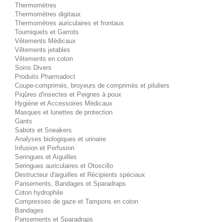
Thermomètres
Thermomètres digitaux
Thermomètres auriculaires et frontaux
Tourniquets et Garrots
Vêtements Médicaux
Vêtements jetables
Vêtements en coton
Soins Divers
Produits Pharmadoct
Coupe-comprimés, broyeurs de comprimés et piluliers
Piqûres d'insectes et Peignes à poux
Hygiène et Accessoires Médicaux
Masques et lunettes de protection
Gants
Sabots et Sneakers
Analyses biologiques et urinaire
Infusion et Perfusion
Seringues et Aiguilles
Seringues auriculaires et Otoscillo
Destructeur d'aiguilles et Récipients spéciaux
Pansements, Bandages et Sparadraps
Coton hydrophile
Compresses de gaze et Tampons en coton
Bandages
Pansements et Sparadraps