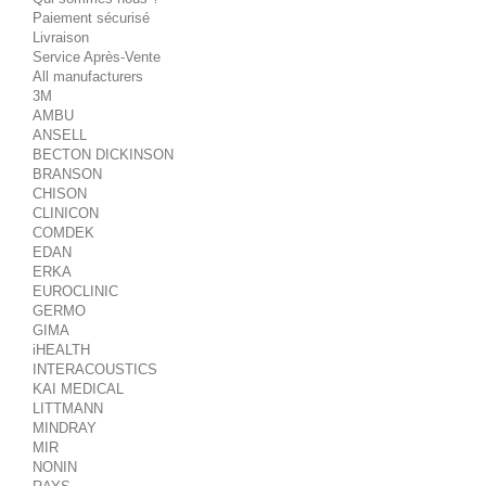
Paiement sécurisé
Livraison
Service Après-Vente
All manufacturers
3M
AMBU
ANSELL
BECTON DICKINSON
BRANSON
CHISON
CLINICON
COMDEK
EDAN
ERKA
EUROCLINIC
GERMO
GIMA
iHEALTH
INTERACOUSTICS
KAI MEDICAL
LITTMANN
MINDRAY
MIR
NONIN