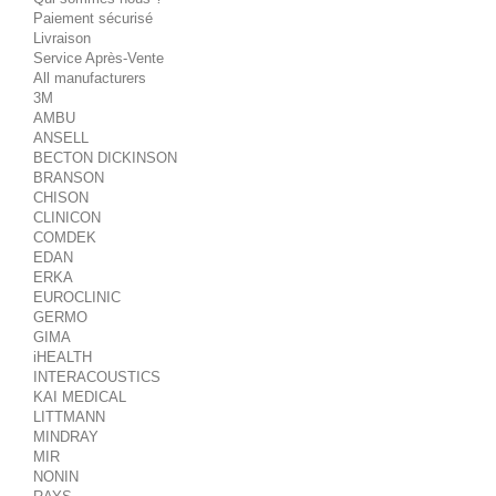
Paiement sécurisé
Livraison
Service Après-Vente
All manufacturers
3M
AMBU
ANSELL
BECTON DICKINSON
BRANSON
CHISON
CLINICON
COMDEK
EDAN
ERKA
EUROCLINIC
GERMO
GIMA
iHEALTH
INTERACOUSTICS
KAI MEDICAL
LITTMANN
MINDRAY
MIR
NONIN