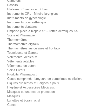
Cathéters
Rasoirs
Plateaux, Cuvettes et Boîtes
Instruments ORL - Miroirs laryngiens
Instruments de gynécologie
Instruments pour esthétique
Instruments dentaires
Emporte-pièce à biopsie et Curettes dermiques Kai
Soins et Pharmacie
Thermomètres
Thermomètres digitaux
Thermomètres auriculaires et frontaux
Tourniquets et Garrots
Vêtements Médicaux
Vêtements jetables
Vêtements en coton
Soins Divers
Produits Pharmadoct
Coupe-comprimés, broyeurs de comprimés et piluliers
Piqûres d'insectes et Peignes à poux
Hygiène et Accessoires Médicaux
Masques et lunettes de protection
Masques
Lunettes et écran facial
Gants