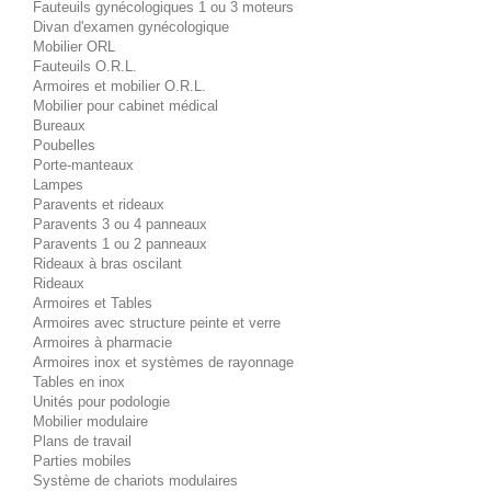
Fauteuils gynécologiques 1 ou 3 moteurs
Divan d'examen gynécologique
Mobilier ORL
Fauteuils O.R.L.
Armoires et mobilier O.R.L.
Mobilier pour cabinet médical
Bureaux
Poubelles
Porte-manteaux
Lampes
Paravents et rideaux
Paravents 3 ou 4 panneaux
Paravents 1 ou 2 panneaux
Rideaux à bras oscilant
Rideaux
Armoires et Tables
Armoires avec structure peinte et verre
Armoires à pharmacie
Armoires inox et systèmes de rayonnage
Tables en inox
Unités pour podologie
Mobilier modulaire
Plans de travail
Parties mobiles
Système de chariots modulaires