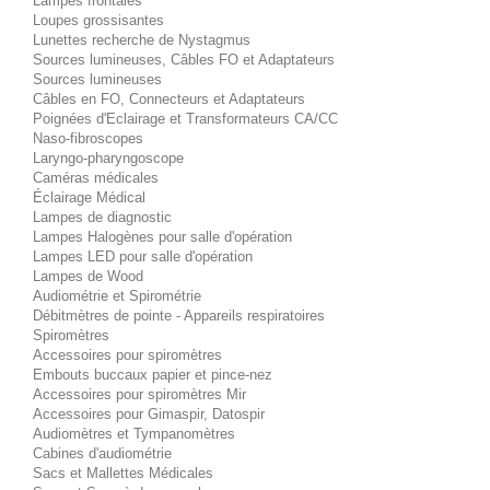
Lampes frontales
Loupes grossisantes
Lunettes recherche de Nystagmus
Sources lumineuses, Câbles FO et Adaptateurs
Sources lumineuses
Câbles en FO, Connecteurs et Adaptateurs
Poignées d'Eclairage et Transformateurs CA/CC
Naso-fibroscopes
Laryngo-pharyngoscope
Caméras médicales
Éclairage Médical
Lampes de diagnostic
Lampes Halogènes pour salle d'opération
Lampes LED pour salle d'opération
Lampes de Wood
Audiométrie et Spirométrie
Débitmètres de pointe - Appareils respiratoires
Spiromètres
Accessoires pour spiromètres
Embouts buccaux papier et pince-nez
Accessoires pour spiromètres Mir
Accessoires pour Gimaspir, Datospir
Audiomètres et Tympanomètres
Cabines d'audiométrie
Sacs et Mallettes Médicales