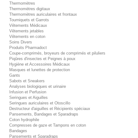
Thermomètres
Thermomètres digitaux
Thermomètres auriculaires et frontaux
Tourniquets et Garrots
Vêtements Médicaux
Vêtements jetables
Vêtements en coton
Soins Divers
Produits Pharmadoct
Coupe-comprimés, broyeurs de comprimés et piluliers
Piqûres d'insectes et Peignes à poux
Hygiène et Accessoires Médicaux
Masques et lunettes de protection
Gants
Sabots et Sneakers
Analyses biologiques et urinaire
Infusion et Perfusion
Seringues et Aiguilles
Seringues auriculaires et Otoscillo
Destructeur d'aiguilles et Récipients spéciaux
Pansements, Bandages et Sparadraps
Coton hydrophile
Compresses de gaze et Tampons en coton
Bandages
Pansements et Sparadraps