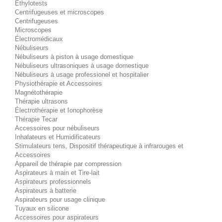
Éthylotests
Centrifugeuses et microscopes
Centrifugeuses
Microscopes
Électromédicaux
Nébuliseurs
Nébuliseurs à piston à usage domestique
Nébuliseurs ultrasoniques à usage domestique
Nébuliseurs à usage professionel et hospitalier
Physiothérapie et Accessoires
Magnétothérapie
Thérapie ultrasons
Électrothérapie et Ionophorèse
Thérapie Tecar
Accessoires pour nébuliseurs
Inhalateurs et Humidificateurs
Stimulateurs tens, Dispositif thérapeutique à infrarouges et
Accessoires
Appareil de thérapie par compression
Aspirateurs à main et Tire-lait
Aspirateurs professionnels
Aspirateurs à batterie
Aspirateurs pour usage clinique
Tuyaux en silicone
Accessoires pour aspirateurs