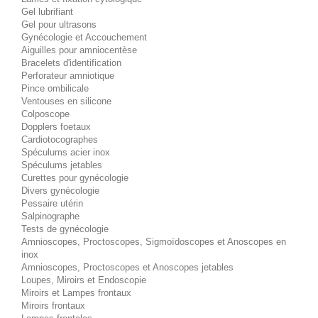
Gel lubrifiant
Gel pour ultrasons
Gynécologie et Accouchement
Aiguilles pour amniocentèse
Bracelets d'identification
Perforateur amniotique
Pince ombilicale
Ventouses en silicone
Colposcope
Dopplers foetaux
Cardiotocographes
Spéculums acier inox
Spéculums jetables
Curettes pour gynécologie
Divers gynécologie
Pessaire utérin
Salpinographe
Tests de gynécologie
Amnioscopes, Proctoscopes, Sigmoïdoscopes et Anoscopes en
inox
Amnioscopes, Proctoscopes et Anoscopes jetables
Loupes, Miroirs et Endoscopie
Miroirs et Lampes frontaux
Miroirs frontaux