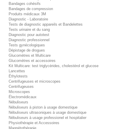
Bandages cohésifs
Bandages de compression
Produits médicaux 3M
Diagnostic - Laboratoire
Tests de diagnostic appareils et Bandelettes
Tests urinaire et du sang
Diagnostic pour autotest
Diagnostic professionnel
Tests gynécologiques
Dépistage de drogues
Glucomètres et Multicare
Glucomètres et accessoires
Kit Multicare: test triglycérides, cholestérol et glucose
Lancettes
Éthylotests
Centrifugeuses et microscopes
Centrifugeuses
Microscopes
Électromédicaux
Nébuliseurs
Nébuliseurs à piston à usage domestique
Nébuliseurs ultrasoniques à usage domestique
Nébuliseurs à usage professionel et hospitalier
Physiothérapie et Accessoires
Magnétothérapie