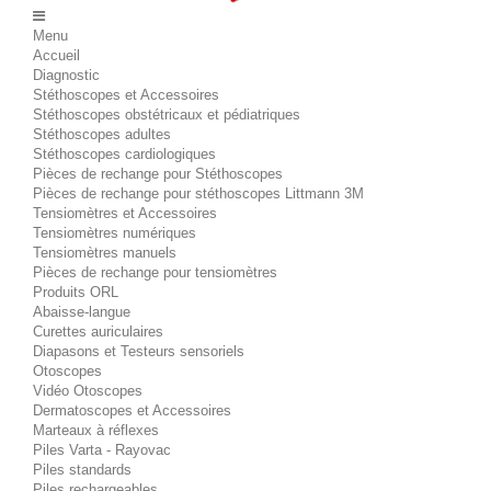
Menu
Accueil
Diagnostic
Stéthoscopes et Accessoires
Stéthoscopes obstétricaux et pédiatriques
Stéthoscopes adultes
Stéthoscopes cardiologiques
Pièces de rechange pour Stéthoscopes
Pièces de rechange pour stéthoscopes Littmann 3M
Tensiomètres et Accessoires
Tensiomètres numériques
Tensiomètres manuels
Pièces de rechange pour tensiomètres
Produits ORL
Abaisse-langue
Curettes auriculaires
Diapasons et Testeurs sensoriels
Otoscopes
Vidéo Otoscopes
Dermatoscopes et Accessoires
Marteaux à réflexes
Piles Varta - Rayovac
Piles standards
Piles rechargeables