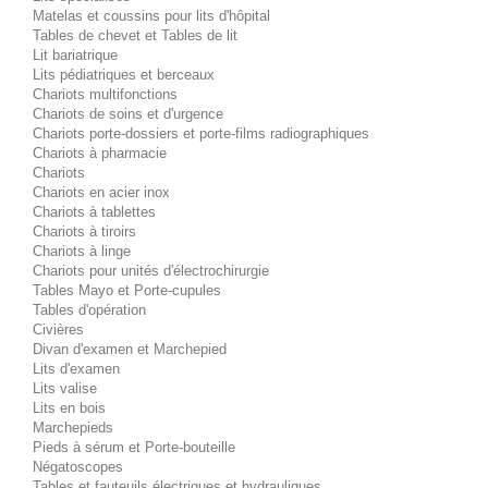
Matelas et coussins pour lits d'hôpital
Tables de chevet et Tables de lit
Lit bariatrique
Lits pédiatriques et berceaux
Chariots multifonctions
Chariots de soins et d'urgence
Chariots porte-dossiers et porte-films radiographiques
Chariots à pharmacie
Chariots
Chariots en acier inox
Chariots à tablettes
Chariots à tiroirs
Chariots à linge
Chariots pour unités d'électrochirurgie
Tables Mayo et Porte-cupules
Tables d'opération
Civières
Divan d'examen et Marchepied
Lits d'examen
Lits valise
Lits en bois
Marchepieds
Pieds à sérum et Porte-bouteille
Négatoscopes
Tables et fauteuils électriques et hydrauliques