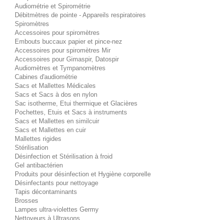
Audiométrie et Spirométrie
Débitmètres de pointe - Appareils respiratoires
Spiromètres
Accessoires pour spiromètres
Embouts buccaux papier et pince-nez
Accessoires pour spiromètres Mir
Accessoires pour Gimaspir, Datospir
Audiomètres et Tympanomètres
Cabines d'audiométrie
Sacs et Mallettes Médicales
Sacs et Sacs à dos en nylon
Sac isotherme, Etui thermique et Glacières
Pochettes, Etuis et Sacs à instruments
Sacs et Mallettes en similcuir
Sacs et Mallettes en cuir
Mallettes rigides
Stérilisation
Désinfection et Stérilisation à froid
Gel antibactérien
Produits pour désinfection et Hygiène corporelle
Désinfectants pour nettoyage
Tapis décontaminants
Brosses
Lampes ultra-violettes Germy
Nettoyeurs à Ultrasons