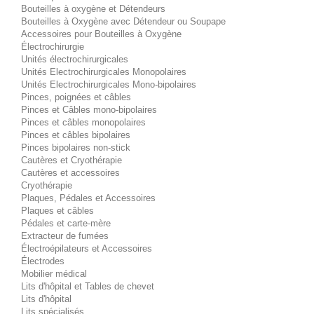
Bouteilles à oxygène et Détendeurs
Bouteilles à Oxygène avec Détendeur ou Soupape
Accessoires pour Bouteilles à Oxygène
Électrochirurgie
Unités électrochirurgicales
Unités Electrochirurgicales Monopolaires
Unités Electrochirurgicales Mono-bipolaires
Pinces, poignées et câbles
Pinces et Câbles mono-bipolaires
Pinces et câbles monopolaires
Pinces et câbles bipolaires
Pinces bipolaires non-stick
Cautères et Cryothérapie
Cautères et accessoires
Cryothérapie
Plaques, Pédales et Accessoires
Plaques et câbles
Pédales et carte-mère
Extracteur de fumées
Électroépilateurs et Accessoires
Électrodes
Mobilier médical
Lits d'hôpital et Tables de chevet
Lits d'hôpital
Lits spécialisés