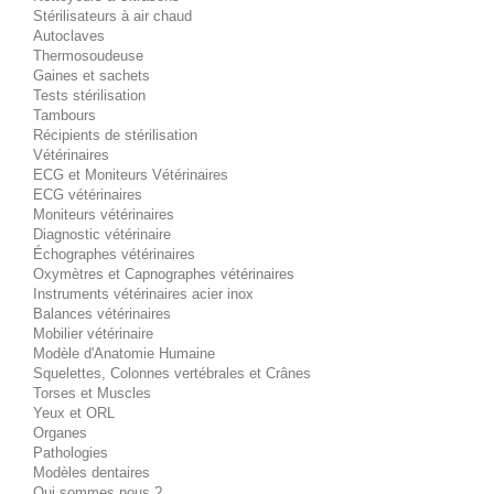
Stérilisateurs à air chaud
Autoclaves
Thermosoudeuse
Gaines et sachets
Tests stérilisation
Tambours
Récipients de stérilisation
Vétérinaires
ECG et Moniteurs Vétérinaires
ECG vétérinaires
Moniteurs vétérinaires
Diagnostic vétérinaire
Échographes vétérinaires
Oxymètres et Capnographes vétérinaires
Instruments vétérinaires acier inox
Balances vétérinaires
Mobilier vétérinaire
Modèle d'Anatomie Humaine
Squelettes, Colonnes vertébrales et Crânes
Torses et Muscles
Yeux et ORL
Organes
Pathologies
Modèles dentaires
Qui sommes nous ?