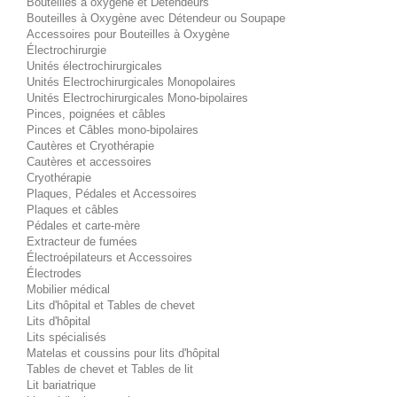
Bouteilles à oxygène et Détendeurs
Bouteilles à Oxygène avec Détendeur ou Soupape
Accessoires pour Bouteilles à Oxygène
Électrochirurgie
Unités électrochirurgicales
Unités Electrochirurgicales Monopolaires
Unités Electrochirurgicales Mono-bipolaires
Pinces, poignées et câbles
Pinces et Câbles mono-bipolaires
Cautères et Cryothérapie
Cautères et accessoires
Cryothérapie
Plaques, Pédales et Accessoires
Plaques et câbles
Pédales et carte-mère
Extracteur de fumées
Électroépilateurs et Accessoires
Électrodes
Mobilier médical
Lits d'hôpital et Tables de chevet
Lits d'hôpital
Lits spécialisés
Matelas et coussins pour lits d'hôpital
Tables de chevet et Tables de lit
Lit bariatrique