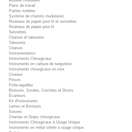
Mobilier modulaire
Plans de travail
Parties mobiles
Système de chariots modulaires
Rouleaux de papier pour lit et serviettes
Rouleaux de papier pour lit
Serviettes
Chaises et tabourets
Tabourets
Chaises
Instrumentation
Instruments Chirurgicaux
Instruments en carbure de tungstène
Instruments chirurgicaux en inox
Ciseaux
Pinces
Porte-aiguilles
Bistouris, Sondes, Crochets et Divers
Écarteurs
Kit d'Instruments
Lames et Bistouris
Sutures
Champs et Draps chirurgicaux
Instruments Chirurgicaux à Usage Unique
Instruments en métal stérile à usage unique