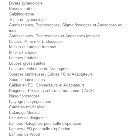
Divers gynécologie
Pessaire utérin
Salpinographe
Tests de gynécologie
Amnioscopes, Proctoscopes, Sigmoïdoscopes et Anoscopes en
inox
Amnioscopes, Proctoscopes et Anoscopes jetables
Loupes, Miroirs et Endoscopie
Miroirs et Lampes frontaux
Miroirs frontaux
Lampes frontales
Loupes grossisantes
Lunettes recherche de Nystagmus
Sources lumineuses, Câbles FO et Adaptateurs
Sources lumineuses
Câbles en FO, Connecteurs et Adaptateurs
Poignées d'Eclairage et Transformateurs CA/CC
Naso-fibroscopes
Laryngo-pharyngoscope
Caméras médicales
Éclairage Médical
Lampes de diagnostic
Lampes Halogènes pour salle d'opération
Lampes LED pour salle d'opération
Lampes de Wood