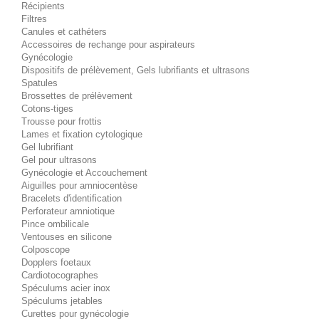
Récipients
Filtres
Canules et cathéters
Accessoires de rechange pour aspirateurs
Gynécologie
Dispositifs de prélèvement, Gels lubrifiants et ultrasons
Spatules
Brossettes de prélèvement
Cotons-tiges
Trousse pour frottis
Lames et fixation cytologique
Gel lubrifiant
Gel pour ultrasons
Gynécologie et Accouchement
Aiguilles pour amniocentèse
Bracelets d'identification
Perforateur amniotique
Pince ombilicale
Ventouses en silicone
Colposcope
Dopplers foetaux
Cardiotocographes
Spéculums acier inox
Spéculums jetables
Curettes pour gynécologie