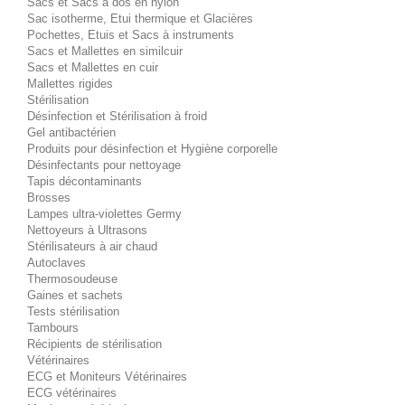
Sacs et Sacs à dos en nylon
Sac isotherme, Etui thermique et Glacières
Pochettes, Etuis et Sacs à instruments
Sacs et Mallettes en similcuir
Sacs et Mallettes en cuir
Mallettes rigides
Stérilisation
Désinfection et Stérilisation à froid
Gel antibactérien
Produits pour désinfection et Hygiène corporelle
Désinfectants pour nettoyage
Tapis décontaminants
Brosses
Lampes ultra-violettes Germy
Nettoyeurs à Ultrasons
Stérilisateurs à air chaud
Autoclaves
Thermosoudeuse
Gaines et sachets
Tests stérilisation
Tambours
Récipients de stérilisation
Vétérinaires
ECG et Moniteurs Vétérinaires
ECG vétérinaires