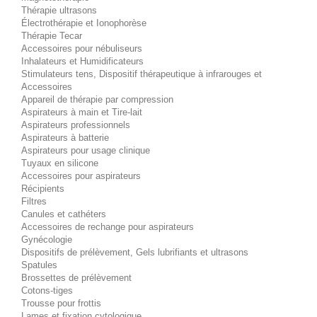
Thérapie ultrasons
Électrothérapie et Ionophorèse
Thérapie Tecar
Accessoires pour nébuliseurs
Inhalateurs et Humidificateurs
Stimulateurs tens, Dispositif thérapeutique à infrarouges et
Accessoires
Appareil de thérapie par compression
Aspirateurs à main et Tire-lait
Aspirateurs professionnels
Aspirateurs à batterie
Aspirateurs pour usage clinique
Tuyaux en silicone
Accessoires pour aspirateurs
Récipients
Filtres
Canules et cathéters
Accessoires de rechange pour aspirateurs
Gynécologie
Dispositifs de prélèvement, Gels lubrifiants et ultrasons
Spatules
Brossettes de prélèvement
Cotons-tiges
Trousse pour frottis
Lames et fixation cytologique