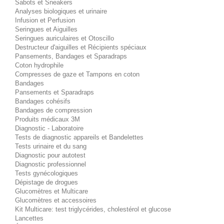
Sabots et Sneakers
Analyses biologiques et urinaire
Infusion et Perfusion
Seringues et Aiguilles
Seringues auriculaires et Otoscillo
Destructeur d'aiguilles et Récipients spéciaux
Pansements, Bandages et Sparadraps
Coton hydrophile
Compresses de gaze et Tampons en coton
Bandages
Pansements et Sparadraps
Bandages cohésifs
Bandages de compression
Produits médicaux 3M
Diagnostic - Laboratoire
Tests de diagnostic appareils et Bandelettes
Tests urinaire et du sang
Diagnostic pour autotest
Diagnostic professionnel
Tests gynécologiques
Dépistage de drogues
Glucomètres et Multicare
Glucomètres et accessoires
Kit Multicare: test triglycérides, cholestérol et glucose
Lancettes