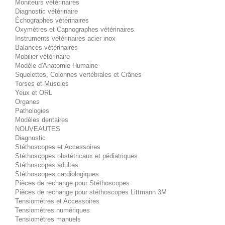
Moniteurs vétérinaires
Diagnostic vétérinaire
Échographes vétérinaires
Oxymètres et Capnographes vétérinaires
Instruments vétérinaires acier inox
Balances vétérinaires
Mobilier vétérinaire
Modèle d'Anatomie Humaine
Squelettes, Colonnes vertébrales et Crânes
Torses et Muscles
Yeux et ORL
Organes
Pathologies
Modèles dentaires
NOUVEAUTES
Diagnostic
Stéthoscopes et Accessoires
Stéthoscopes obstétricaux et pédiatriques
Stéthoscopes adultes
Stéthoscopes cardiologiques
Pièces de rechange pour Stéthoscopes
Pièces de rechange pour stéthoscopes Littmann 3M
Tensiomètres et Accessoires
Tensiomètres numériques
Tensiomètres manuels