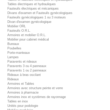
Tables électriques et hydrauliques
Fauteuils électriques et mécaniques
Divans d'examen et Fauteuils gynécologiques
Fauteuils gynécologiques 1 ou 3 moteurs
Divan d'examen gynécologique
Mobilier ORL
Fauteuils O.R.L.
Armoires et mobilier O.R.L.
Mobilier pour cabinet médical
Bureaux
Poubelles
Porte-manteaux
Lampes
Paravents et rideaux
Paravents 3 ou 4 panneaux
Paravents 1 ou 2 panneaux
Rideaux à bras oscilant
Rideaux
Armoires et Tables
Armoires avec structure peinte et verre
Armoires à pharmacie
Armoires inox et systèmes de rayonnage
Tables en inox
Unités pour podologie