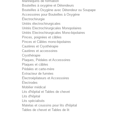
Mannequins de formation
Bouteilles à oxygène et Détendeurs
Bouteilles à Oxygène avec Détendeur ou Soupape
Accessoires pour Bouteilles à Oxygène
Électrochirurgie
Unités électrochirurgicales
Unités Electrochirurgicales Monopolaires
Unités Electrochirurgicales Mono-bipolaires
Pinces, poignées et câbles
Pinces et Câbles mono-bipolaires
Cautères et Cryothérapie
Cautères et accessoires
Cryothérapie
Plaques, Pédales et Accessoires
Plaques et câbles
Pédales et carte-mère
Extracteur de fumées
Électroépilateurs et Accessoires
Électrodes
Mobilier médical
Lits d'hôpital et Tables de chevet
Lits d'hôpital
Lits spécialisés
Matelas et coussins pour lits d'hôpital
Tables de chevet et Tables de lit