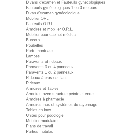
Divans d'examen et Fauteuils gynécologiques
Fauteuils gynécologiques 1 ou 3 moteurs
Divan d'examen gynécologique
Mobilier ORL
Fauteuils O.R.L.
Armoires et mobilier O.R.L.
Mobilier pour cabinet médical
Bureaux
Poubelles
Porte-manteaux
Lampes
Paravents et rideaux
Paravents 3 ou 4 panneaux
Paravents 1 ou 2 panneaux
Rideaux à bras oscilant
Rideaux
Armoires et Tables
Armoires avec structure peinte et verre
Armoires à pharmacie
Armoires inox et systèmes de rayonnage
Tables en inox
Unités pour podologie
Mobilier modulaire
Plans de travail
Parties mobiles