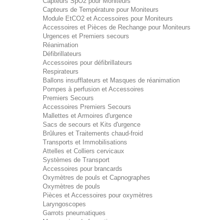
Capteurs SpO2 pour Moniteurs
Capteurs de Température pour Moniteurs
Module EtCO2 et Accessoires pour Moniteurs
Accessoires et Pièces de Rechange pour Moniteurs
Urgences et Premiers secours
Réanimation
Défibrillateurs
Accessoires pour défibrillateurs
Respirateurs
Ballons insufflateurs et Masques de réanimation
Pompes à perfusion et Accessoires
Premiers Secours
Accessoires Premiers Secours
Mallettes et Armoires d'urgence
Sacs de secours et Kits d'urgence
Brûlures et Traitements chaud-froid
Transports et Immobilisations
Attelles et Colliers cervicaux
Systèmes de Transport
Accessoires pour brancards
Oxymètres de pouls et Capnographes
Oxymètres de pouls
Pièces et Accessoires pour oxymètres
Laryngoscopes
Garrots pneumatiques