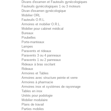
Divans d'examen et Fauteuils gynécologiques
Fauteuils gynécologiques 1 ou 3 moteurs
Divan d'examen gynécologique
Mobilier ORL
Fauteuils O.R.L.
Armoires et mobilier O.R.L.
Mobilier pour cabinet médical
Bureaux
Poubelles
Porte-manteaux
Lampes
Paravents et rideaux
Paravents 3 ou 4 panneaux
Paravents 1 ou 2 panneaux
Rideaux à bras oscilant
Rideaux
Armoires et Tables
Armoires avec structure peinte et verre
Armoires à pharmacie
Armoires inox et systèmes de rayonnage
Tables en inox
Unités pour podologie
Mobilier modulaire
Plans de travail
Parties mobiles