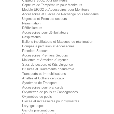
Capteurs SpO2 pour Moniteurs
Capteurs de Température pour Moniteurs
Module EtCO2 et Accessoires pour Moniteurs
Accessoires et Pièces de Rechange pour Moniteurs
Urgences et Premiers secours
Réanimation
Défibrillateurs
Accessoires pour défibrillateurs
Respirateurs
Ballons insufflateurs et Masques de réanimation
Pompes à perfusion et Accessoires
Premiers Secours
Accessoires Premiers Secours
Mallettes et Armoires d'urgence
Sacs de secours et Kits d'urgence
Brûlures et Traitements chaud-froid
Transports et Immobilisations
Attelles et Colliers cervicaux
Systèmes de Transport
Accessoires pour brancards
Oxymètres de pouls et Capnographes
Oxymètres de pouls
Pièces et Accessoires pour oxymètres
Laryngoscopes
Garrots pneumatiques