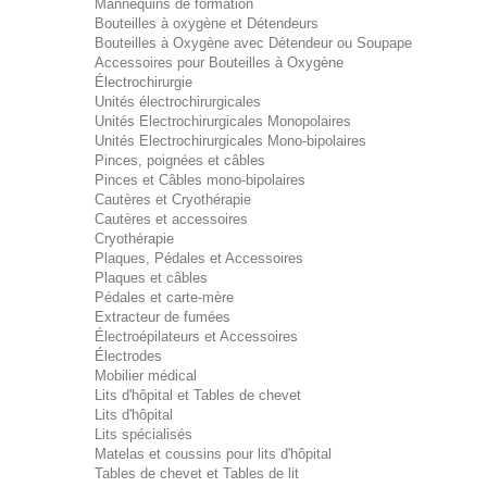
Mannequins de formation
Bouteilles à oxygène et Détendeurs
Bouteilles à Oxygène avec Détendeur ou Soupape
Accessoires pour Bouteilles à Oxygène
Électrochirurgie
Unités électrochirurgicales
Unités Electrochirurgicales Monopolaires
Unités Electrochirurgicales Mono-bipolaires
Pinces, poignées et câbles
Pinces et Câbles mono-bipolaires
Cautères et Cryothérapie
Cautères et accessoires
Cryothérapie
Plaques, Pédales et Accessoires
Plaques et câbles
Pédales et carte-mère
Extracteur de fumées
Électroépilateurs et Accessoires
Électrodes
Mobilier médical
Lits d'hôpital et Tables de chevet
Lits d'hôpital
Lits spécialisés
Matelas et coussins pour lits d'hôpital
Tables de chevet et Tables de lit