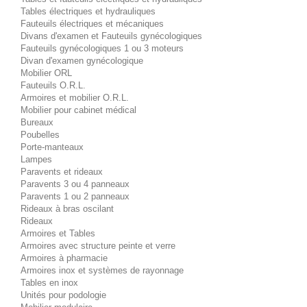
Tables électriques et hydrauliques
Fauteuils électriques et mécaniques
Divans d'examen et Fauteuils gynécologiques
Fauteuils gynécologiques 1 ou 3 moteurs
Divan d'examen gynécologique
Mobilier ORL
Fauteuils O.R.L.
Armoires et mobilier O.R.L.
Mobilier pour cabinet médical
Bureaux
Poubelles
Porte-manteaux
Lampes
Paravents et rideaux
Paravents 3 ou 4 panneaux
Paravents 1 ou 2 panneaux
Rideaux à bras oscilant
Rideaux
Armoires et Tables
Armoires avec structure peinte et verre
Armoires à pharmacie
Armoires inox et systèmes de rayonnage
Tables en inox
Unités pour podologie