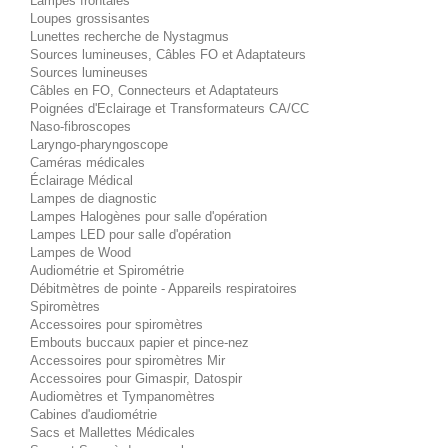
Lampes frontales
Loupes grossisantes
Lunettes recherche de Nystagmus
Sources lumineuses, Câbles FO et Adaptateurs
Sources lumineuses
Câbles en FO, Connecteurs et Adaptateurs
Poignées d'Eclairage et Transformateurs CA/CC
Naso-fibroscopes
Laryngo-pharyngoscope
Caméras médicales
Éclairage Médical
Lampes de diagnostic
Lampes Halogènes pour salle d'opération
Lampes LED pour salle d'opération
Lampes de Wood
Audiométrie et Spirométrie
Débitmètres de pointe - Appareils respiratoires
Spiromètres
Accessoires pour spiromètres
Embouts buccaux papier et pince-nez
Accessoires pour spiromètres Mir
Accessoires pour Gimaspir, Datospir
Audiomètres et Tympanomètres
Cabines d'audiométrie
Sacs et Mallettes Médicales