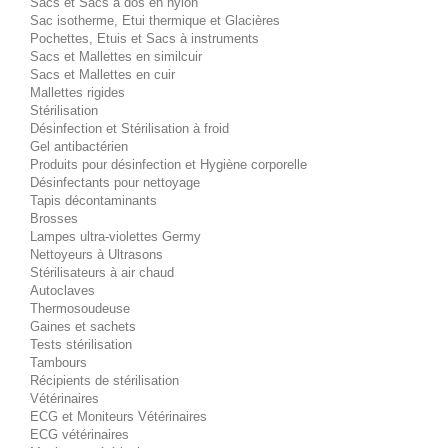
Sacs et Sacs à dos en nylon
Sac isotherme, Etui thermique et Glacières
Pochettes, Etuis et Sacs à instruments
Sacs et Mallettes en similcuir
Sacs et Mallettes en cuir
Mallettes rigides
Stérilisation
Désinfection et Stérilisation à froid
Gel antibactérien
Produits pour désinfection et Hygiène corporelle
Désinfectants pour nettoyage
Tapis décontaminants
Brosses
Lampes ultra-violettes Germy
Nettoyeurs à Ultrasons
Stérilisateurs à air chaud
Autoclaves
Thermosoudeuse
Gaines et sachets
Tests stérilisation
Tambours
Récipients de stérilisation
Vétérinaires
ECG et Moniteurs Vétérinaires
ECG vétérinaires