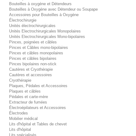
Bouteilles à oxygène et Détendeurs
Bouteilles à Oxygène avec Détendeur ou Soupape
Accessoires pour Bouteilles à Oxygène
Électrochirurgie
Unités électrochirurgicales
Unités Electrochirurgicales Monopolaires
Unités Electrochirurgicales Mono-bipolaires
Pinces, poignées et câbles
Pinces et Câbles mono-bipolaires
Pinces et câbles monopolaires
Pinces et câbles bipolaires
Pinces bipolaires non-stick
Cautères et Cryothérapie
Cautères et accessoires
Cryothérapie
Plaques, Pédales et Accessoires
Plaques et câbles
Pédales et carte-mère
Extracteur de fumées
Électroépilateurs et Accessoires
Électrodes
Mobilier médical
Lits d'hôpital et Tables de chevet
Lits d'hôpital
Lits spécialisés