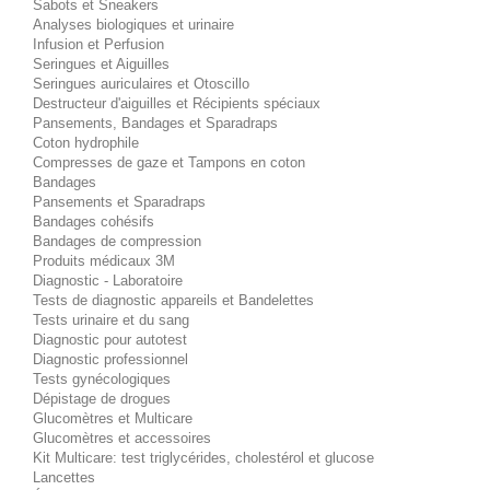
Sabots et Sneakers
Analyses biologiques et urinaire
Infusion et Perfusion
Seringues et Aiguilles
Seringues auriculaires et Otoscillo
Destructeur d'aiguilles et Récipients spéciaux
Pansements, Bandages et Sparadraps
Coton hydrophile
Compresses de gaze et Tampons en coton
Bandages
Pansements et Sparadraps
Bandages cohésifs
Bandages de compression
Produits médicaux 3M
Diagnostic - Laboratoire
Tests de diagnostic appareils et Bandelettes
Tests urinaire et du sang
Diagnostic pour autotest
Diagnostic professionnel
Tests gynécologiques
Dépistage de drogues
Glucomètres et Multicare
Glucomètres et accessoires
Kit Multicare: test triglycérides, cholestérol et glucose
Lancettes