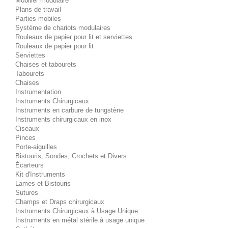
Mobilier modulaire
Plans de travail
Parties mobiles
Système de chariots modulaires
Rouleaux de papier pour lit et serviettes
Rouleaux de papier pour lit
Serviettes
Chaises et tabourets
Tabourets
Chaises
Instrumentation
Instruments Chirurgicaux
Instruments en carbure de tungstène
Instruments chirurgicaux en inox
Ciseaux
Pinces
Porte-aiguilles
Bistouris, Sondes, Crochets et Divers
Écarteurs
Kit d'Instruments
Lames et Bistouris
Sutures
Champs et Draps chirurgicaux
Instruments Chirurgicaux à Usage Unique
Instruments en métal stérile à usage unique