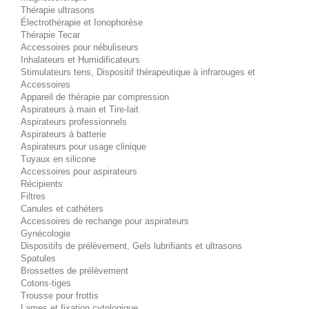
Thérapie ultrasons
Électrothérapie et Ionophorèse
Thérapie Tecar
Accessoires pour nébuliseurs
Inhalateurs et Humidificateurs
Stimulateurs tens, Dispositif thérapeutique à infrarouges et
Accessoires
Appareil de thérapie par compression
Aspirateurs à main et Tire-lait
Aspirateurs professionnels
Aspirateurs à batterie
Aspirateurs pour usage clinique
Tuyaux en silicone
Accessoires pour aspirateurs
Récipients
Filtres
Canules et cathéters
Accessoires de rechange pour aspirateurs
Gynécologie
Dispositifs de prélèvement, Gels lubrifiants et ultrasons
Spatules
Brossettes de prélèvement
Cotons-tiges
Trousse pour frottis
Lames et fixation cytologique