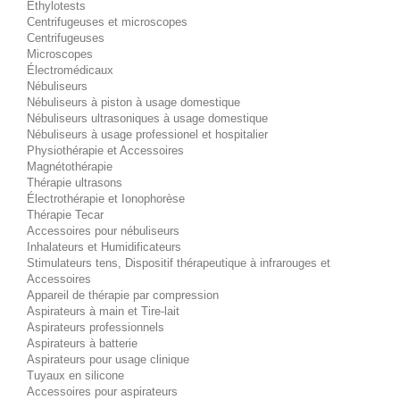
Éthylotests
Centrifugeuses et microscopes
Centrifugeuses
Microscopes
Électromédicaux
Nébuliseurs
Nébuliseurs à piston à usage domestique
Nébuliseurs ultrasoniques à usage domestique
Nébuliseurs à usage professionel et hospitalier
Physiothérapie et Accessoires
Magnétothérapie
Thérapie ultrasons
Électrothérapie et Ionophorèse
Thérapie Tecar
Accessoires pour nébuliseurs
Inhalateurs et Humidificateurs
Stimulateurs tens, Dispositif thérapeutique à infrarouges et
Accessoires
Appareil de thérapie par compression
Aspirateurs à main et Tire-lait
Aspirateurs professionnels
Aspirateurs à batterie
Aspirateurs pour usage clinique
Tuyaux en silicone
Accessoires pour aspirateurs