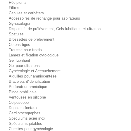
Récipients
Filtres
Canules et cathéters
Accessoires de rechange pour aspirateurs
Gynécologie
Dispositifs de prélèvement, Gels lubrifiants et ultrasons
Spatules
Brossettes de prélèvement
Cotons-tiges
Trousse pour frottis
Lames et fixation cytologique
Gel lubrifiant
Gel pour ultrasons
Gynécologie et Accouchement
Aiguilles pour amniocentèse
Bracelets d'identification
Perforateur amniotique
Pince ombilicale
Ventouses en silicone
Colposcope
Dopplers foetaux
Cardiotocographes
Spéculums acier inox
Spéculums jetables
Curettes pour gynécologie