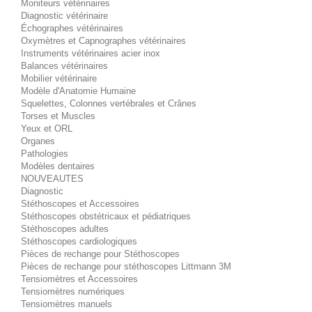
Moniteurs vétérinaires
Diagnostic vétérinaire
Échographes vétérinaires
Oxymètres et Capnographes vétérinaires
Instruments vétérinaires acier inox
Balances vétérinaires
Mobilier vétérinaire
Modèle d'Anatomie Humaine
Squelettes, Colonnes vertébrales et Crânes
Torses et Muscles
Yeux et ORL
Organes
Pathologies
Modèles dentaires
NOUVEAUTES
Diagnostic
Stéthoscopes et Accessoires
Stéthoscopes obstétricaux et pédiatriques
Stéthoscopes adultes
Stéthoscopes cardiologiques
Pièces de rechange pour Stéthoscopes
Pièces de rechange pour stéthoscopes Littmann 3M
Tensiomètres et Accessoires
Tensiomètres numériques
Tensiomètres manuels