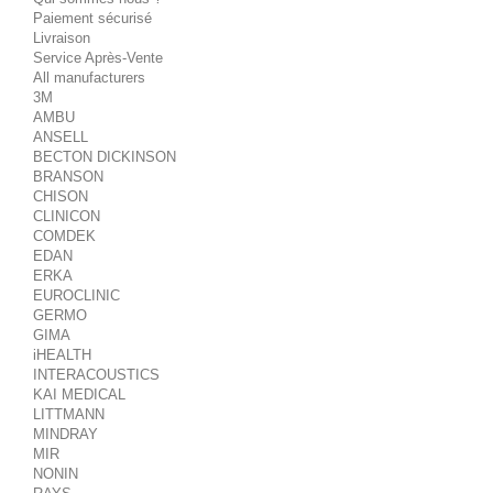
Paiement sécurisé
Livraison
Service Après-Vente
All manufacturers
3M
AMBU
ANSELL
BECTON DICKINSON
BRANSON
CHISON
CLINICON
COMDEK
EDAN
ERKA
EUROCLINIC
GERMO
GIMA
iHEALTH
INTERACOUSTICS
KAI MEDICAL
LITTMANN
MINDRAY
MIR
NONIN