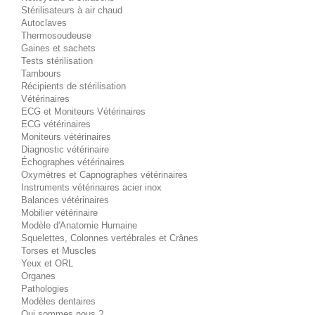
Stérilisateurs à air chaud
Autoclaves
Thermosoudeuse
Gaines et sachets
Tests stérilisation
Tambours
Récipients de stérilisation
Vétérinaires
ECG et Moniteurs Vétérinaires
ECG vétérinaires
Moniteurs vétérinaires
Diagnostic vétérinaire
Échographes vétérinaires
Oxymètres et Capnographes vétérinaires
Instruments vétérinaires acier inox
Balances vétérinaires
Mobilier vétérinaire
Modèle d'Anatomie Humaine
Squelettes, Colonnes vertébrales et Crânes
Torses et Muscles
Yeux et ORL
Organes
Pathologies
Modèles dentaires
Qui sommes nous ?