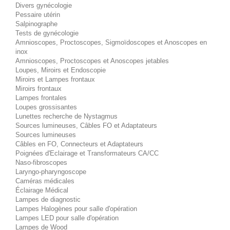
Divers gynécologie
Pessaire utérin
Salpinographe
Tests de gynécologie
Amnioscopes, Proctoscopes, Sigmoïdoscopes et Anoscopes en
inox
Amnioscopes, Proctoscopes et Anoscopes jetables
Loupes, Miroirs et Endoscopie
Miroirs et Lampes frontaux
Miroirs frontaux
Lampes frontales
Loupes grossisantes
Lunettes recherche de Nystagmus
Sources lumineuses, Câbles FO et Adaptateurs
Sources lumineuses
Câbles en FO, Connecteurs et Adaptateurs
Poignées d'Eclairage et Transformateurs CA/CC
Naso-fibroscopes
Laryngo-pharyngoscope
Caméras médicales
Éclairage Médical
Lampes de diagnostic
Lampes Halogènes pour salle d'opération
Lampes LED pour salle d'opération
Lampes de Wood