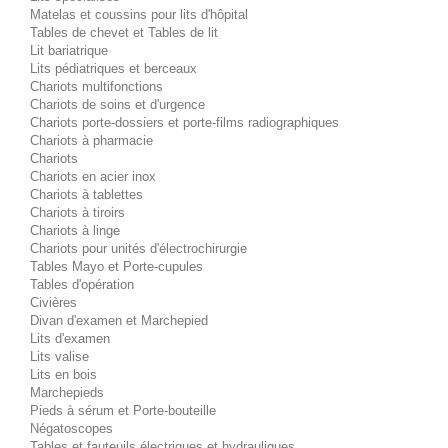
Matelas et coussins pour lits d'hôpital
Tables de chevet et Tables de lit
Lit bariatrique
Lits pédiatriques et berceaux
Chariots multifonctions
Chariots de soins et d'urgence
Chariots porte-dossiers et porte-films radiographiques
Chariots à pharmacie
Chariots
Chariots en acier inox
Chariots à tablettes
Chariots à tiroirs
Chariots à linge
Chariots pour unités d'électrochirurgie
Tables Mayo et Porte-cupules
Tables d'opération
Civières
Divan d'examen et Marchepied
Lits d'examen
Lits valise
Lits en bois
Marchepieds
Pieds à sérum et Porte-bouteille
Négatoscopes
Tables et fauteuils électriques et hydrauliques