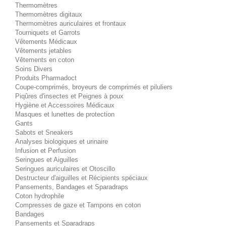
Thermomètres
Thermomètres digitaux
Thermomètres auriculaires et frontaux
Tourniquets et Garrots
Vêtements Médicaux
Vêtements jetables
Vêtements en coton
Soins Divers
Produits Pharmadoct
Coupe-comprimés, broyeurs de comprimés et piluliers
Piqûres d'insectes et Peignes à poux
Hygiène et Accessoires Médicaux
Masques et lunettes de protection
Gants
Sabots et Sneakers
Analyses biologiques et urinaire
Infusion et Perfusion
Seringues et Aiguilles
Seringues auriculaires et Otoscillo
Destructeur d'aiguilles et Récipients spéciaux
Pansements, Bandages et Sparadraps
Coton hydrophile
Compresses de gaze et Tampons en coton
Bandages
Pansements et Sparadraps