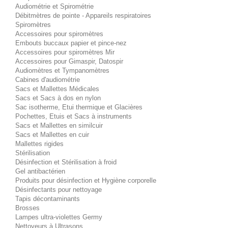
Audiométrie et Spirométrie
Débitmètres de pointe - Appareils respiratoires
Spiromètres
Accessoires pour spiromètres
Embouts buccaux papier et pince-nez
Accessoires pour spiromètres Mir
Accessoires pour Gimaspir, Datospir
Audiomètres et Tympanomètres
Cabines d'audiométrie
Sacs et Mallettes Médicales
Sacs et Sacs à dos en nylon
Sac isotherme, Etui thermique et Glacières
Pochettes, Etuis et Sacs à instruments
Sacs et Mallettes en similcuir
Sacs et Mallettes en cuir
Mallettes rigides
Stérilisation
Désinfection et Stérilisation à froid
Gel antibactérien
Produits pour désinfection et Hygiène corporelle
Désinfectants pour nettoyage
Tapis décontaminants
Brosses
Lampes ultra-violettes Germy
Nettoyeurs à Ultrasons