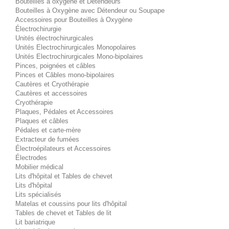
Bouteilles à oxygène et Détendeurs
Bouteilles à Oxygène avec Détendeur ou Soupape
Accessoires pour Bouteilles à Oxygène
Électrochirurgie
Unités électrochirurgicales
Unités Electrochirurgicales Monopolaires
Unités Electrochirurgicales Mono-bipolaires
Pinces, poignées et câbles
Pinces et Câbles mono-bipolaires
Cautères et Cryothérapie
Cautères et accessoires
Cryothérapie
Plaques, Pédales et Accessoires
Plaques et câbles
Pédales et carte-mère
Extracteur de fumées
Électroépilateurs et Accessoires
Électrodes
Mobilier médical
Lits d'hôpital et Tables de chevet
Lits d'hôpital
Lits spécialisés
Matelas et coussins pour lits d'hôpital
Tables de chevet et Tables de lit
Lit bariatrique