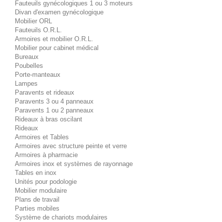
Fauteuils gynécologiques 1 ou 3 moteurs
Divan d'examen gynécologique
Mobilier ORL
Fauteuils O.R.L.
Armoires et mobilier O.R.L.
Mobilier pour cabinet médical
Bureaux
Poubelles
Porte-manteaux
Lampes
Paravents et rideaux
Paravents 3 ou 4 panneaux
Paravents 1 ou 2 panneaux
Rideaux à bras oscilant
Rideaux
Armoires et Tables
Armoires avec structure peinte et verre
Armoires à pharmacie
Armoires inox et systèmes de rayonnage
Tables en inox
Unités pour podologie
Mobilier modulaire
Plans de travail
Parties mobiles
Système de chariots modulaires