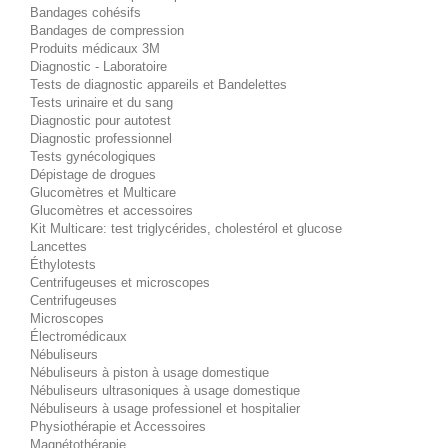
Bandages cohésifs
Bandages de compression
Produits médicaux 3M
Diagnostic - Laboratoire
Tests de diagnostic appareils et Bandelettes
Tests urinaire et du sang
Diagnostic pour autotest
Diagnostic professionnel
Tests gynécologiques
Dépistage de drogues
Glucomètres et Multicare
Glucomètres et accessoires
Kit Multicare: test triglycérides, cholestérol et glucose
Lancettes
Éthylotests
Centrifugeuses et microscopes
Centrifugeuses
Microscopes
Électromédicaux
Nébuliseurs
Nébuliseurs à piston à usage domestique
Nébuliseurs ultrasoniques à usage domestique
Nébuliseurs à usage professionel et hospitalier
Physiothérapie et Accessoires
Magnétothérapie