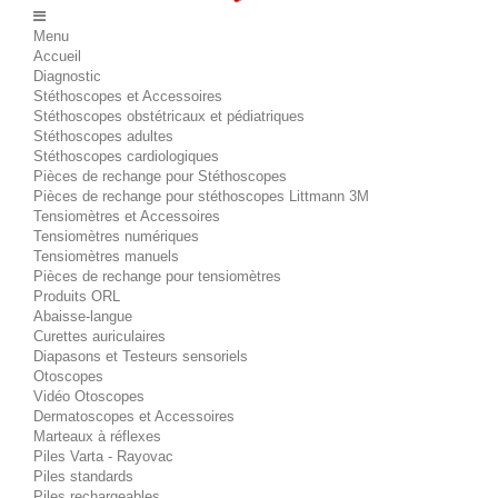
Menu
Accueil
Diagnostic
Stéthoscopes et Accessoires
Stéthoscopes obstétricaux et pédiatriques
Stéthoscopes adultes
Stéthoscopes cardiologiques
Pièces de rechange pour Stéthoscopes
Pièces de rechange pour stéthoscopes Littmann 3M
Tensiomètres et Accessoires
Tensiomètres numériques
Tensiomètres manuels
Pièces de rechange pour tensiomètres
Produits ORL
Abaisse-langue
Curettes auriculaires
Diapasons et Testeurs sensoriels
Otoscopes
Vidéo Otoscopes
Dermatoscopes et Accessoires
Marteaux à réflexes
Piles Varta - Rayovac
Piles standards
Piles rechargeables