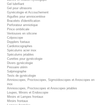
Gel lubrifiant
Gel pour ultrasons
Gynécologie et Accouchement
Aiguilles pour amniocentèse
Bracelets d'identification
Perforateur amniotique
Pince ombilicale
Ventouses en silicone
Colposcope
Dopplers foetaux
Cardiotocographes
Spéculums acier inox
Spéculums jetables
Curettes pour gynécologie
Divers gynécologie
Pessaire utérin
Salpinographe
Tests de gynécologie
Amnioscopes, Proctoscopes, Sigmoïdoscopes et Anoscopes en
inox
Amnioscopes, Proctoscopes et Anoscopes jetables
Loupes, Miroirs et Endoscopie
Miroirs et Lampes frontaux
Miroirs frontaux