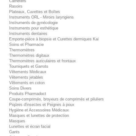
Cathéters
Rasoirs
Plateaux, Cuvettes et Boîtes
Instruments ORL - Miroirs laryngiens
Instruments de gynécologie
Instruments pour esthétique
Instruments dentaires
Emporte-pièce à biopsie et Curettes dermiques Kai
Soins et Pharmacie
Thermomètres
Thermomètres digitaux
Thermomètres auriculaires et frontaux
Tourniquets et Garrots
Vêtements Médicaux
Vêtements jetables
Vêtements en coton
Soins Divers
Produits Pharmadoct
Coupe-comprimés, broyeurs de comprimés et piluliers
Piqûres d'insectes et Peignes à poux
Hygiène et Accessoires Médicaux
Masques et lunettes de protection
Masques
Lunettes et écran facial
Gants