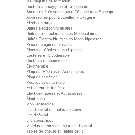
Mannequins de formation
Bouteilles à oxygène et Détendeurs
Bouteilles à Oxygène avec Détendeur ou Soupape
Accessoires pour Bouteilles à Oxygène
Électrochirurgie
Unités électrochirurgicales
Unités Electrochirurgicales Monopolaires
Unités Electrochirurgicales Mono-bipolaires
Pinces, poignées et câbles
Pinces et Câbles mono-bipolaires
Cautères et Cryothérapie
Cautères et accessoires
Cryothérapie
Plaques, Pédales et Accessoires
Plaques et câbles
Pédales et carte-mère
Extracteur de fumées
Électroépilateurs et Accessoires
Électrodes
Mobilier médical
Lits d'hôpital et Tables de chevet
Lits d'hôpital
Lits spécialisés
Matelas et coussins pour lits d'hôpital
Tables de chevet et Tables de lit