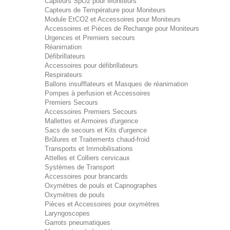
Capteurs SpO2 pour Moniteurs
Capteurs de Température pour Moniteurs
Module EtCO2 et Accessoires pour Moniteurs
Accessoires et Pièces de Rechange pour Moniteurs
Urgences et Premiers secours
Réanimation
Défibrillateurs
Accessoires pour défibrillateurs
Respirateurs
Ballons insufflateurs et Masques de réanimation
Pompes à perfusion et Accessoires
Premiers Secours
Accessoires Premiers Secours
Mallettes et Armoires d'urgence
Sacs de secours et Kits d'urgence
Brûlures et Traitements chaud-froid
Transports et Immobilisations
Attelles et Colliers cervicaux
Systèmes de Transport
Accessoires pour brancards
Oxymètres de pouls et Capnographes
Oxymètres de pouls
Pièces et Accessoires pour oxymètres
Laryngoscopes
Garrots pneumatiques