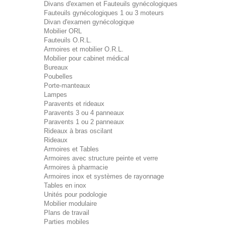
Divans d'examen et Fauteuils gynécologiques
Fauteuils gynécologiques 1 ou 3 moteurs
Divan d'examen gynécologique
Mobilier ORL
Fauteuils O.R.L.
Armoires et mobilier O.R.L.
Mobilier pour cabinet médical
Bureaux
Poubelles
Porte-manteaux
Lampes
Paravents et rideaux
Paravents 3 ou 4 panneaux
Paravents 1 ou 2 panneaux
Rideaux à bras oscilant
Rideaux
Armoires et Tables
Armoires avec structure peinte et verre
Armoires à pharmacie
Armoires inox et systèmes de rayonnage
Tables en inox
Unités pour podologie
Mobilier modulaire
Plans de travail
Parties mobiles