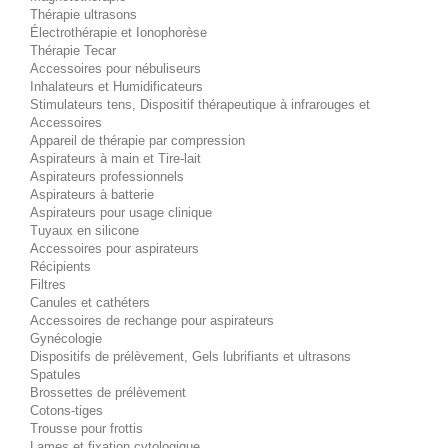
Thérapie ultrasons
Électrothérapie et Ionophorèse
Thérapie Tecar
Accessoires pour nébuliseurs
Inhalateurs et Humidificateurs
Stimulateurs tens, Dispositif thérapeutique à infrarouges et
Accessoires
Appareil de thérapie par compression
Aspirateurs à main et Tire-lait
Aspirateurs professionnels
Aspirateurs à batterie
Aspirateurs pour usage clinique
Tuyaux en silicone
Accessoires pour aspirateurs
Récipients
Filtres
Canules et cathéters
Accessoires de rechange pour aspirateurs
Gynécologie
Dispositifs de prélèvement, Gels lubrifiants et ultrasons
Spatules
Brossettes de prélèvement
Cotons-tiges
Trousse pour frottis
Lames et fixation cytologique