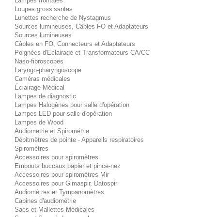
Lampes frontales
Loupes grossisantes
Lunettes recherche de Nystagmus
Sources lumineuses, Câbles FO et Adaptateurs
Sources lumineuses
Câbles en FO, Connecteurs et Adaptateurs
Poignées d'Eclairage et Transformateurs CA/CC
Naso-fibroscopes
Laryngo-pharyngoscope
Caméras médicales
Éclairage Médical
Lampes de diagnostic
Lampes Halogènes pour salle d'opération
Lampes LED pour salle d'opération
Lampes de Wood
Audiométrie et Spirométrie
Débitmètres de pointe - Appareils respiratoires
Spiromètres
Accessoires pour spiromètres
Embouts buccaux papier et pince-nez
Accessoires pour spiromètres Mir
Accessoires pour Gimaspir, Datospir
Audiomètres et Tympanomètres
Cabines d'audiométrie
Sacs et Mallettes Médicales