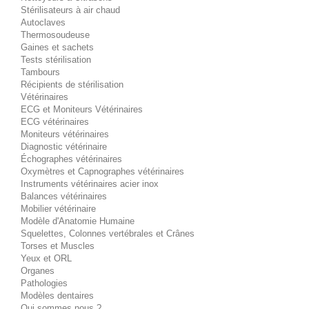
Stérilisateurs à air chaud
Autoclaves
Thermosoudeuse
Gaines et sachets
Tests stérilisation
Tambours
Récipients de stérilisation
Vétérinaires
ECG et Moniteurs Vétérinaires
ECG vétérinaires
Moniteurs vétérinaires
Diagnostic vétérinaire
Échographes vétérinaires
Oxymètres et Capnographes vétérinaires
Instruments vétérinaires acier inox
Balances vétérinaires
Mobilier vétérinaire
Modèle d'Anatomie Humaine
Squelettes, Colonnes vertébrales et Crânes
Torses et Muscles
Yeux et ORL
Organes
Pathologies
Modèles dentaires
Qui sommes nous ?