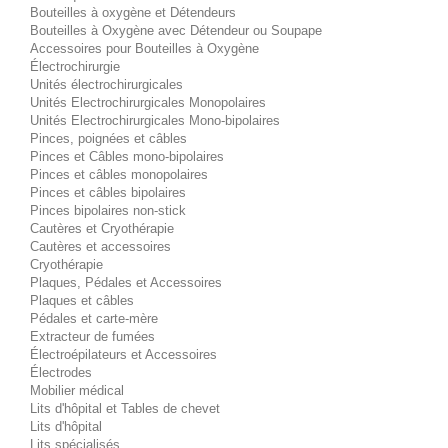
Bouteilles à oxygène et Détendeurs
Bouteilles à Oxygène avec Détendeur ou Soupape
Accessoires pour Bouteilles à Oxygène
Électrochirurgie
Unités électrochirurgicales
Unités Electrochirurgicales Monopolaires
Unités Electrochirurgicales Mono-bipolaires
Pinces, poignées et câbles
Pinces et Câbles mono-bipolaires
Pinces et câbles monopolaires
Pinces et câbles bipolaires
Pinces bipolaires non-stick
Cautères et Cryothérapie
Cautères et accessoires
Cryothérapie
Plaques, Pédales et Accessoires
Plaques et câbles
Pédales et carte-mère
Extracteur de fumées
Électroépilateurs et Accessoires
Électrodes
Mobilier médical
Lits d'hôpital et Tables de chevet
Lits d'hôpital
Lits spécialisés