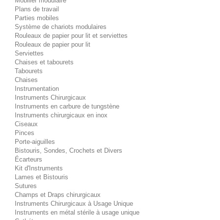
Mobilier modulaire
Plans de travail
Parties mobiles
Système de chariots modulaires
Rouleaux de papier pour lit et serviettes
Rouleaux de papier pour lit
Serviettes
Chaises et tabourets
Tabourets
Chaises
Instrumentation
Instruments Chirurgicaux
Instruments en carbure de tungstène
Instruments chirurgicaux en inox
Ciseaux
Pinces
Porte-aiguilles
Bistouris, Sondes, Crochets et Divers
Écarteurs
Kit d'Instruments
Lames et Bistouris
Sutures
Champs et Draps chirurgicaux
Instruments Chirurgicaux à Usage Unique
Instruments en métal stérile à usage unique