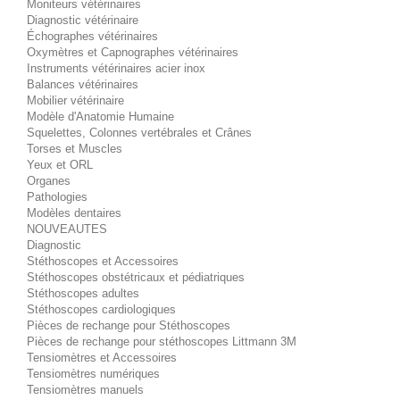
Moniteurs vétérinaires
Diagnostic vétérinaire
Échographes vétérinaires
Oxymètres et Capnographes vétérinaires
Instruments vétérinaires acier inox
Balances vétérinaires
Mobilier vétérinaire
Modèle d'Anatomie Humaine
Squelettes, Colonnes vertébrales et Crânes
Torses et Muscles
Yeux et ORL
Organes
Pathologies
Modèles dentaires
NOUVEAUTES
Diagnostic
Stéthoscopes et Accessoires
Stéthoscopes obstétricaux et pédiatriques
Stéthoscopes adultes
Stéthoscopes cardiologiques
Pièces de rechange pour Stéthoscopes
Pièces de rechange pour stéthoscopes Littmann 3M
Tensiomètres et Accessoires
Tensiomètres numériques
Tensiomètres manuels