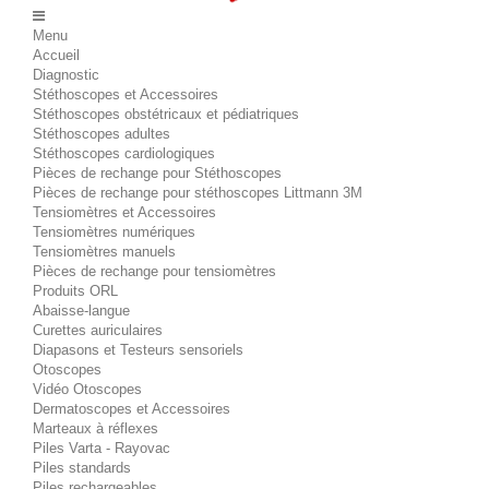
Menu
Accueil
Diagnostic
Stéthoscopes et Accessoires
Stéthoscopes obstétricaux et pédiatriques
Stéthoscopes adultes
Stéthoscopes cardiologiques
Pièces de rechange pour Stéthoscopes
Pièces de rechange pour stéthoscopes Littmann 3M
Tensiomètres et Accessoires
Tensiomètres numériques
Tensiomètres manuels
Pièces de rechange pour tensiomètres
Produits ORL
Abaisse-langue
Curettes auriculaires
Diapasons et Testeurs sensoriels
Otoscopes
Vidéo Otoscopes
Dermatoscopes et Accessoires
Marteaux à réflexes
Piles Varta - Rayovac
Piles standards
Piles rechargeables