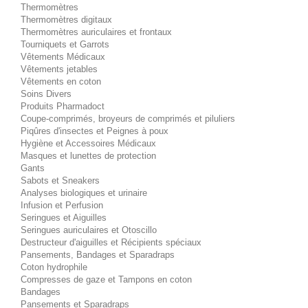
Thermomètres
Thermomètres digitaux
Thermomètres auriculaires et frontaux
Tourniquets et Garrots
Vêtements Médicaux
Vêtements jetables
Vêtements en coton
Soins Divers
Produits Pharmadoct
Coupe-comprimés, broyeurs de comprimés et piluliers
Piqûres d'insectes et Peignes à poux
Hygiène et Accessoires Médicaux
Masques et lunettes de protection
Gants
Sabots et Sneakers
Analyses biologiques et urinaire
Infusion et Perfusion
Seringues et Aiguilles
Seringues auriculaires et Otoscillo
Destructeur d'aiguilles et Récipients spéciaux
Pansements, Bandages et Sparadraps
Coton hydrophile
Compresses de gaze et Tampons en coton
Bandages
Pansements et Sparadraps