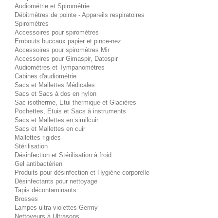
Audiométrie et Spirométrie
Débitmètres de pointe - Appareils respiratoires
Spiromètres
Accessoires pour spiromètres
Embouts buccaux papier et pince-nez
Accessoires pour spiromètres Mir
Accessoires pour Gimaspir, Datospir
Audiomètres et Tympanomètres
Cabines d'audiométrie
Sacs et Mallettes Médicales
Sacs et Sacs à dos en nylon
Sac isotherme, Etui thermique et Glacières
Pochettes, Etuis et Sacs à instruments
Sacs et Mallettes en similcuir
Sacs et Mallettes en cuir
Mallettes rigides
Stérilisation
Désinfection et Stérilisation à froid
Gel antibactérien
Produits pour désinfection et Hygiène corporelle
Désinfectants pour nettoyage
Tapis décontaminants
Brosses
Lampes ultra-violettes Germy
Nettoyeurs à Ultrasons