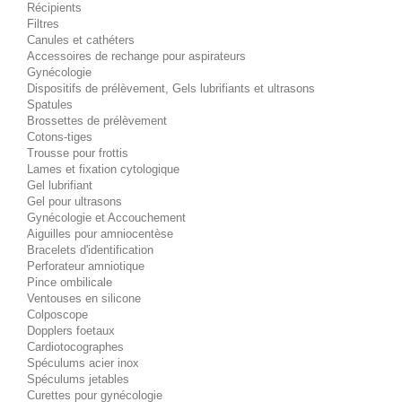
Récipients
Filtres
Canules et cathéters
Accessoires de rechange pour aspirateurs
Gynécologie
Dispositifs de prélèvement, Gels lubrifiants et ultrasons
Spatules
Brossettes de prélèvement
Cotons-tiges
Trousse pour frottis
Lames et fixation cytologique
Gel lubrifiant
Gel pour ultrasons
Gynécologie et Accouchement
Aiguilles pour amniocentèse
Bracelets d'identification
Perforateur amniotique
Pince ombilicale
Ventouses en silicone
Colposcope
Dopplers foetaux
Cardiotocographes
Spéculums acier inox
Spéculums jetables
Curettes pour gynécologie