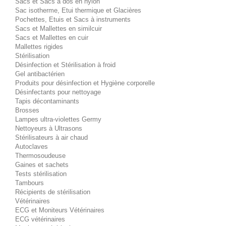
Sacs et Sacs à dos en nylon
Sac isotherme, Etui thermique et Glacières
Pochettes, Etuis et Sacs à instruments
Sacs et Mallettes en similcuir
Sacs et Mallettes en cuir
Mallettes rigides
Stérilisation
Désinfection et Stérilisation à froid
Gel antibactérien
Produits pour désinfection et Hygiène corporelle
Désinfectants pour nettoyage
Tapis décontaminants
Brosses
Lampes ultra-violettes Germy
Nettoyeurs à Ultrasons
Stérilisateurs à air chaud
Autoclaves
Thermosoudeuse
Gaines et sachets
Tests stérilisation
Tambours
Récipients de stérilisation
Vétérinaires
ECG et Moniteurs Vétérinaires
ECG vétérinaires