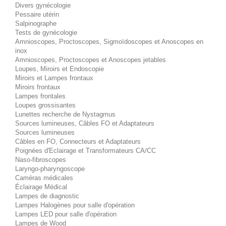
Divers gynécologie
Pessaire utérin
Salpinographe
Tests de gynécologie
Amnioscopes, Proctoscopes, Sigmoïdoscopes et Anoscopes en
inox
Amnioscopes, Proctoscopes et Anoscopes jetables
Loupes, Miroirs et Endoscopie
Miroirs et Lampes frontaux
Miroirs frontaux
Lampes frontales
Loupes grossisantes
Lunettes recherche de Nystagmus
Sources lumineuses, Câbles FO et Adaptateurs
Sources lumineuses
Câbles en FO, Connecteurs et Adaptateurs
Poignées d'Eclairage et Transformateurs CA/CC
Naso-fibroscopes
Laryngo-pharyngoscope
Caméras médicales
Éclairage Médical
Lampes de diagnostic
Lampes Halogènes pour salle d'opération
Lampes LED pour salle d'opération
Lampes de Wood