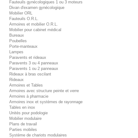
Fauteuils gynécologiques 1 ou 3 moteurs
Divan d'examen gynécologique
Mobilier ORL
Fauteuils O.R.L.
Armoires et mobilier O.R.L.
Mobilier pour cabinet médical
Bureaux
Poubelles
Porte-manteaux
Lampes
Paravents et rideaux
Paravents 3 ou 4 panneaux
Paravents 1 ou 2 panneaux
Rideaux à bras oscilant
Rideaux
Armoires et Tables
Armoires avec structure peinte et verre
Armoires à pharmacie
Armoires inox et systèmes de rayonnage
Tables en inox
Unités pour podologie
Mobilier modulaire
Plans de travail
Parties mobiles
Système de chariots modulaires