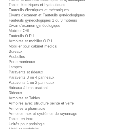
Tables électriques et hydrauliques
Fauteuils électriques et mécaniques
Divans d'examen et Fauteuils gynécologiques
Fauteuils gynécologiques 1 ou 3 moteurs
Divan d'examen gynécologique
Mobilier ORL
Fauteuils O.R.L.
Armoires et mobilier O.R.L.
Mobilier pour cabinet médical
Bureaux
Poubelles
Porte-manteaux
Lampes
Paravents et rideaux
Paravents 3 ou 4 panneaux
Paravents 1 ou 2 panneaux
Rideaux à bras oscilant
Rideaux
Armoires et Tables
Armoires avec structure peinte et verre
Armoires à pharmacie
Armoires inox et systèmes de rayonnage
Tables en inox
Unités pour podologie