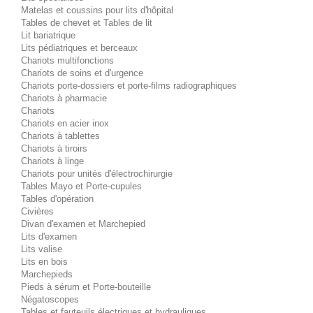
Matelas et coussins pour lits d'hôpital
Tables de chevet et Tables de lit
Lit bariatrique
Lits pédiatriques et berceaux
Chariots multifonctions
Chariots de soins et d'urgence
Chariots porte-dossiers et porte-films radiographiques
Chariots à pharmacie
Chariots
Chariots en acier inox
Chariots à tablettes
Chariots à tiroirs
Chariots à linge
Chariots pour unités d'électrochirurgie
Tables Mayo et Porte-cupules
Tables d'opération
Civières
Divan d'examen et Marchepied
Lits d'examen
Lits valise
Lits en bois
Marchepieds
Pieds à sérum et Porte-bouteille
Négatoscopes
Tables et fauteuils électriques et hydrauliques