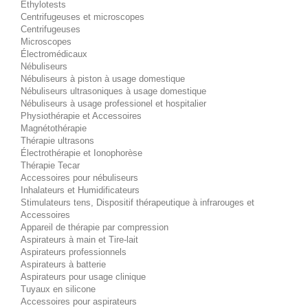
Éthylotests
Centrifugeuses et microscopes
Centrifugeuses
Microscopes
Électromédicaux
Nébuliseurs
Nébuliseurs à piston à usage domestique
Nébuliseurs ultrasoniques à usage domestique
Nébuliseurs à usage professionel et hospitalier
Physiothérapie et Accessoires
Magnétothérapie
Thérapie ultrasons
Électrothérapie et Ionophorèse
Thérapie Tecar
Accessoires pour nébuliseurs
Inhalateurs et Humidificateurs
Stimulateurs tens, Dispositif thérapeutique à infrarouges et
Accessoires
Appareil de thérapie par compression
Aspirateurs à main et Tire-lait
Aspirateurs professionnels
Aspirateurs à batterie
Aspirateurs pour usage clinique
Tuyaux en silicone
Accessoires pour aspirateurs