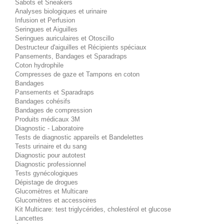
Sabots et Sneakers
Analyses biologiques et urinaire
Infusion et Perfusion
Seringues et Aiguilles
Seringues auriculaires et Otoscillo
Destructeur d'aiguilles et Récipients spéciaux
Pansements, Bandages et Sparadraps
Coton hydrophile
Compresses de gaze et Tampons en coton
Bandages
Pansements et Sparadraps
Bandages cohésifs
Bandages de compression
Produits médicaux 3M
Diagnostic - Laboratoire
Tests de diagnostic appareils et Bandelettes
Tests urinaire et du sang
Diagnostic pour autotest
Diagnostic professionnel
Tests gynécologiques
Dépistage de drogues
Glucomètres et Multicare
Glucomètres et accessoires
Kit Multicare: test triglycérides, cholestérol et glucose
Lancettes