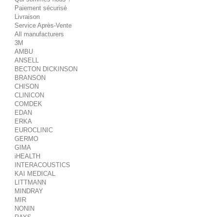
Paiement sécurisé
Livraison
Service Après-Vente
All manufacturers
3M
AMBU
ANSELL
BECTON DICKINSON
BRANSON
CHISON
CLINICON
COMDEK
EDAN
ERKA
EUROCLINIC
GERMO
GIMA
iHEALTH
INTERACOUSTICS
KAI MEDICAL
LITTMANN
MINDRAY
MIR
NONIN