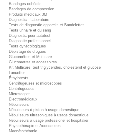
Bandages cohésifs
Bandages de compression
Produits médicaux 3M
Diagnostic - Laboratoire
Tests de diagnostic appareils et Bandelettes
Tests urinaire et du sang
Diagnostic pour autotest
Diagnostic professionnel
Tests gynécologiques
Dépistage de drogues
Glucomètres et Multicare
Glucomètres et accessoires
Kit Multicare: test triglycérides, cholestérol et glucose
Lancettes
Éthylotests
Centrifugeuses et microscopes
Centrifugeuses
Microscopes
Électromédicaux
Nébuliseurs
Nébuliseurs à piston à usage domestique
Nébuliseurs ultrasoniques à usage domestique
Nébuliseurs à usage professionel et hospitalier
Physiothérapie et Accessoires
Magnétothérapie