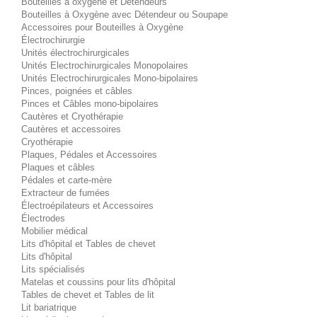
Bouteilles à oxygène et Détendeurs
Bouteilles à Oxygène avec Détendeur ou Soupape
Accessoires pour Bouteilles à Oxygène
Électrochirurgie
Unités électrochirurgicales
Unités Electrochirurgicales Monopolaires
Unités Electrochirurgicales Mono-bipolaires
Pinces, poignées et câbles
Pinces et Câbles mono-bipolaires
Cautères et Cryothérapie
Cautères et accessoires
Cryothérapie
Plaques, Pédales et Accessoires
Plaques et câbles
Pédales et carte-mère
Extracteur de fumées
Électroépilateurs et Accessoires
Électrodes
Mobilier médical
Lits d'hôpital et Tables de chevet
Lits d'hôpital
Lits spécialisés
Matelas et coussins pour lits d'hôpital
Tables de chevet et Tables de lit
Lit bariatrique