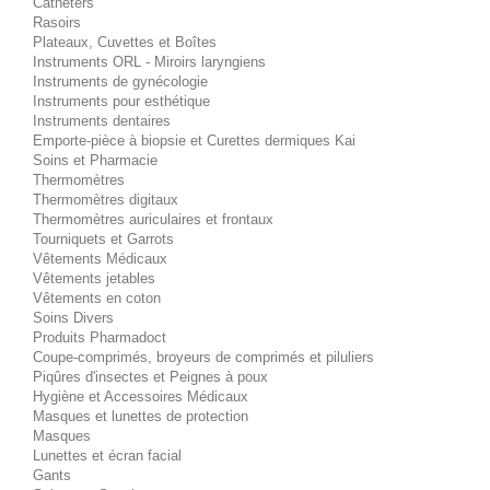
Cathéters
Rasoirs
Plateaux, Cuvettes et Boîtes
Instruments ORL - Miroirs laryngiens
Instruments de gynécologie
Instruments pour esthétique
Instruments dentaires
Emporte-pièce à biopsie et Curettes dermiques Kai
Soins et Pharmacie
Thermomètres
Thermomètres digitaux
Thermomètres auriculaires et frontaux
Tourniquets et Garrots
Vêtements Médicaux
Vêtements jetables
Vêtements en coton
Soins Divers
Produits Pharmadoct
Coupe-comprimés, broyeurs de comprimés et piluliers
Piqûres d'insectes et Peignes à poux
Hygiène et Accessoires Médicaux
Masques et lunettes de protection
Masques
Lunettes et écran facial
Gants