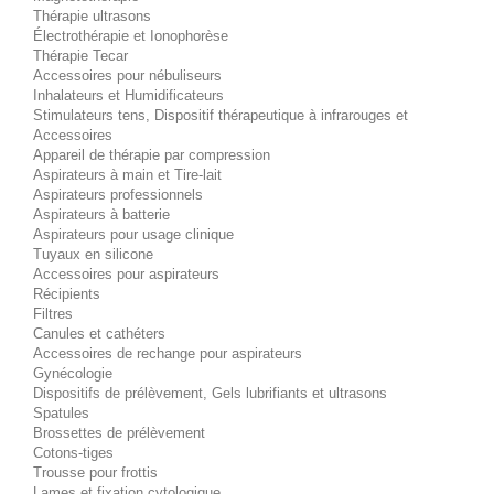
Thérapie ultrasons
Électrothérapie et Ionophorèse
Thérapie Tecar
Accessoires pour nébuliseurs
Inhalateurs et Humidificateurs
Stimulateurs tens, Dispositif thérapeutique à infrarouges et
Accessoires
Appareil de thérapie par compression
Aspirateurs à main et Tire-lait
Aspirateurs professionnels
Aspirateurs à batterie
Aspirateurs pour usage clinique
Tuyaux en silicone
Accessoires pour aspirateurs
Récipients
Filtres
Canules et cathéters
Accessoires de rechange pour aspirateurs
Gynécologie
Dispositifs de prélèvement, Gels lubrifiants et ultrasons
Spatules
Brossettes de prélèvement
Cotons-tiges
Trousse pour frottis
Lames et fixation cytologique