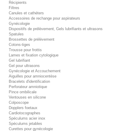
Récipients
Filtres
Canules et cathéters
Accessoires de rechange pour aspirateurs
Gynécologie
Dispositifs de prélèvement, Gels lubrifiants et ultrasons
Spatules
Brossettes de prélèvement
Cotons-tiges
Trousse pour frottis
Lames et fixation cytologique
Gel lubrifiant
Gel pour ultrasons
Gynécologie et Accouchement
Aiguilles pour amniocentèse
Bracelets d'identification
Perforateur amniotique
Pince ombilicale
Ventouses en silicone
Colposcope
Dopplers foetaux
Cardiotocographes
Spéculums acier inox
Spéculums jetables
Curettes pour gynécologie