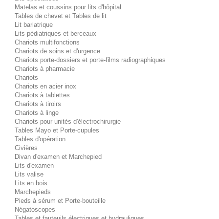
Matelas et coussins pour lits d'hôpital
Tables de chevet et Tables de lit
Lit bariatrique
Lits pédiatriques et berceaux
Chariots multifonctions
Chariots de soins et d'urgence
Chariots porte-dossiers et porte-films radiographiques
Chariots à pharmacie
Chariots
Chariots en acier inox
Chariots à tablettes
Chariots à tiroirs
Chariots à linge
Chariots pour unités d'électrochirurgie
Tables Mayo et Porte-cupules
Tables d'opération
Civières
Divan d'examen et Marchepied
Lits d'examen
Lits valise
Lits en bois
Marchepieds
Pieds à sérum et Porte-bouteille
Négatoscopes
Tables et fauteuils électriques et hydrauliques