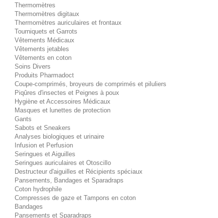
Thermomètres
Thermomètres digitaux
Thermomètres auriculaires et frontaux
Tourniquets et Garrots
Vêtements Médicaux
Vêtements jetables
Vêtements en coton
Soins Divers
Produits Pharmadoct
Coupe-comprimés, broyeurs de comprimés et piluliers
Piqûres d'insectes et Peignes à poux
Hygiène et Accessoires Médicaux
Masques et lunettes de protection
Gants
Sabots et Sneakers
Analyses biologiques et urinaire
Infusion et Perfusion
Seringues et Aiguilles
Seringues auriculaires et Otoscillo
Destructeur d'aiguilles et Récipients spéciaux
Pansements, Bandages et Sparadraps
Coton hydrophile
Compresses de gaze et Tampons en coton
Bandages
Pansements et Sparadraps