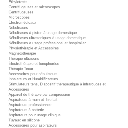
Éthylotests
Centrifugeuses et microscopes
Centrifugeuses
Microscopes
Électromédicaux
Nébuliseurs
Nébuliseurs à piston à usage domestique
Nébuliseurs ultrasoniques à usage domestique
Nébuliseurs à usage professionel et hospitalier
Physiothérapie et Accessoires
Magnétothérapie
Thérapie ultrasons
Électrothérapie et Ionophorèse
Thérapie Tecar
Accessoires pour nébuliseurs
Inhalateurs et Humidificateurs
Stimulateurs tens, Dispositif thérapeutique à infrarouges et
Accessoires
Appareil de thérapie par compression
Aspirateurs à main et Tire-lait
Aspirateurs professionnels
Aspirateurs à batterie
Aspirateurs pour usage clinique
Tuyaux en silicone
Accessoires pour aspirateurs