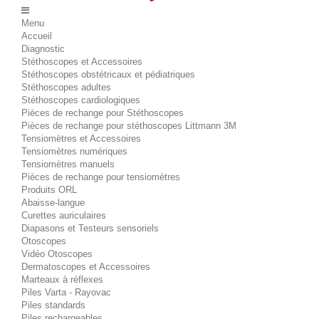
Menu
Accueil
Diagnostic
Stéthoscopes et Accessoires
Stéthoscopes obstétricaux et pédiatriques
Stéthoscopes adultes
Stéthoscopes cardiologiques
Pièces de rechange pour Stéthoscopes
Pièces de rechange pour stéthoscopes Littmann 3M
Tensiomètres et Accessoires
Tensiomètres numériques
Tensiomètres manuels
Pièces de rechange pour tensiomètres
Produits ORL
Abaisse-langue
Curettes auriculaires
Diapasons et Testeurs sensoriels
Otoscopes
Vidéo Otoscopes
Dermatoscopes et Accessoires
Marteaux à réflexes
Piles Varta - Rayovac
Piles standards
Piles rechargeables