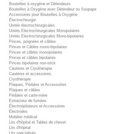
Bouteilles à oxygène et Détendeurs
Bouteilles à Oxygène avec Détendeur ou Soupape
Accessoires pour Bouteilles à Oxygène
Électrochirurgie
Unités électrochirurgicales
Unités Electrochirurgicales Monopolaires
Unités Electrochirurgicales Mono-bipolaires
Pinces, poignées et câbles
Pinces et Câbles mono-bipolaires
Pinces et câbles monopolaires
Pinces et câbles bipolaires
Pinces bipolaires non-stick
Cautères et Cryothérapie
Cautères et accessoires
Cryothérapie
Plaques, Pédales et Accessoires
Plaques et câbles
Pédales et carte-mère
Extracteur de fumées
Électroépilateurs et Accessoires
Électrodes
Mobilier médical
Lits d'hôpital et Tables de chevet
Lits d'hôpital
Lits spécialisés