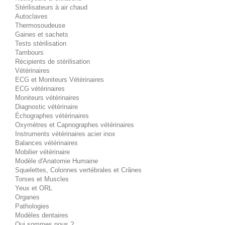
Stérilisateurs à air chaud
Autoclaves
Thermosoudeuse
Gaines et sachets
Tests stérilisation
Tambours
Récipients de stérilisation
Vétérinaires
ECG et Moniteurs Vétérinaires
ECG vétérinaires
Moniteurs vétérinaires
Diagnostic vétérinaire
Échographes vétérinaires
Oxymètres et Capnographes vétérinaires
Instruments vétérinaires acier inox
Balances vétérinaires
Mobilier vétérinaire
Modèle d'Anatomie Humaine
Squelettes, Colonnes vertébrales et Crânes
Torses et Muscles
Yeux et ORL
Organes
Pathologies
Modèles dentaires
Qui sommes nous ?