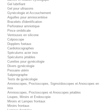
Gel lubrifiant
Gel pour ultrasons
Gynécologie et Accouchement
Aiguilles pour amniocentèse
Bracelets d'identification
Perforateur amniotique
Pince ombilicale
Ventouses en silicone
Colposcope
Dopplers foetaux
Cardiotocographes
Spéculums acier inox
Spéculums jetables
Curettes pour gynécologie
Divers gynécologie
Pessaire utérin
Salpinographe
Tests de gynécologie
Amnioscopes, Proctoscopes, Sigmoïdoscopes et Anoscopes en
inox
Amnioscopes, Proctoscopes et Anoscopes jetables
Loupes, Miroirs et Endoscopie
Miroirs et Lampes frontaux
Miroirs frontaux