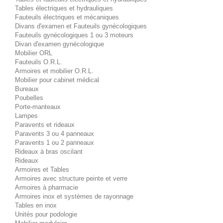
Tables électriques et hydrauliques
Fauteuils électriques et mécaniques
Divans d'examen et Fauteuils gynécologiques
Fauteuils gynécologiques 1 ou 3 moteurs
Divan d'examen gynécologique
Mobilier ORL
Fauteuils O.R.L.
Armoires et mobilier O.R.L.
Mobilier pour cabinet médical
Bureaux
Poubelles
Porte-manteaux
Lampes
Paravents et rideaux
Paravents 3 ou 4 panneaux
Paravents 1 ou 2 panneaux
Rideaux à bras oscilant
Rideaux
Armoires et Tables
Armoires avec structure peinte et verre
Armoires à pharmacie
Armoires inox et systèmes de rayonnage
Tables en inox
Unités pour podologie