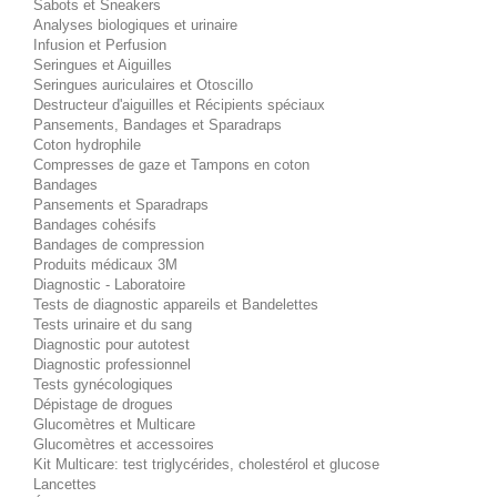
Sabots et Sneakers
Analyses biologiques et urinaire
Infusion et Perfusion
Seringues et Aiguilles
Seringues auriculaires et Otoscillo
Destructeur d'aiguilles et Récipients spéciaux
Pansements, Bandages et Sparadraps
Coton hydrophile
Compresses de gaze et Tampons en coton
Bandages
Pansements et Sparadraps
Bandages cohésifs
Bandages de compression
Produits médicaux 3M
Diagnostic - Laboratoire
Tests de diagnostic appareils et Bandelettes
Tests urinaire et du sang
Diagnostic pour autotest
Diagnostic professionnel
Tests gynécologiques
Dépistage de drogues
Glucomètres et Multicare
Glucomètres et accessoires
Kit Multicare: test triglycérides, cholestérol et glucose
Lancettes