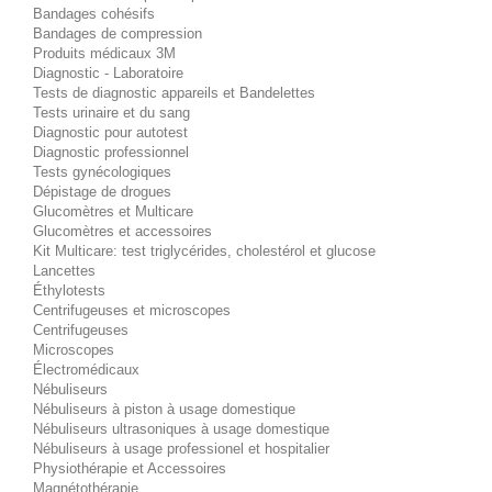
Bandages cohésifs
Bandages de compression
Produits médicaux 3M
Diagnostic - Laboratoire
Tests de diagnostic appareils et Bandelettes
Tests urinaire et du sang
Diagnostic pour autotest
Diagnostic professionnel
Tests gynécologiques
Dépistage de drogues
Glucomètres et Multicare
Glucomètres et accessoires
Kit Multicare: test triglycérides, cholestérol et glucose
Lancettes
Éthylotests
Centrifugeuses et microscopes
Centrifugeuses
Microscopes
Électromédicaux
Nébuliseurs
Nébuliseurs à piston à usage domestique
Nébuliseurs ultrasoniques à usage domestique
Nébuliseurs à usage professionel et hospitalier
Physiothérapie et Accessoires
Magnétothérapie