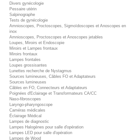
Divers gynécologie
Pessaire utérin
Salpinographe
Tests de gynécologie
Amnioscopes, Proctoscopes, Sigmoïdoscopes et Anoscopes en
inox
Amnioscopes, Proctoscopes et Anoscopes jetables
Loupes, Miroirs et Endoscopie
Miroirs et Lampes frontaux
Miroirs frontaux
Lampes frontales
Loupes grossisantes
Lunettes recherche de Nystagmus
Sources lumineuses, Câbles FO et Adaptateurs
Sources lumineuses
Câbles en FO, Connecteurs et Adaptateurs
Poignées d'Eclairage et Transformateurs CA/CC
Naso-fibroscopes
Laryngo-pharyngoscope
Caméras médicales
Éclairage Médical
Lampes de diagnostic
Lampes Halogènes pour salle d'opération
Lampes LED pour salle d'opération
Lampes de Wood