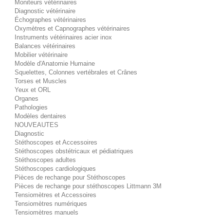
Moniteurs vétérinaires
Diagnostic vétérinaire
Échographes vétérinaires
Oxymètres et Capnographes vétérinaires
Instruments vétérinaires acier inox
Balances vétérinaires
Mobilier vétérinaire
Modèle d'Anatomie Humaine
Squelettes, Colonnes vertébrales et Crânes
Torses et Muscles
Yeux et ORL
Organes
Pathologies
Modèles dentaires
NOUVEAUTES
Diagnostic
Stéthoscopes et Accessoires
Stéthoscopes obstétricaux et pédiatriques
Stéthoscopes adultes
Stéthoscopes cardiologiques
Pièces de rechange pour Stéthoscopes
Pièces de rechange pour stéthoscopes Littmann 3M
Tensiomètres et Accessoires
Tensiomètres numériques
Tensiomètres manuels