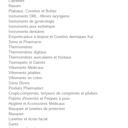
Cathéters
Rasoirs
Plateaux, Cuvettes et Boîtes
Instruments ORL - Miroirs laryngiens
Instruments de gynécologie
Instruments pour esthétique
Instruments dentaires
Emporte-pièce à biopsie et Curettes dermiques Kai
Soins et Pharmacie
Thermomètres
Thermomètres digitaux
Thermomètres auriculaires et frontaux
Tourniquets et Garrots
Vêtements Médicaux
Vêtements jetables
Vêtements en coton
Soins Divers
Produits Pharmadoct
Coupe-comprimés, broyeurs de comprimés et piluliers
Piqûres d'insectes et Peignes à poux
Hygiène et Accessoires Médicaux
Masques et lunettes de protection
Masques
Lunettes et écran facial
Gants