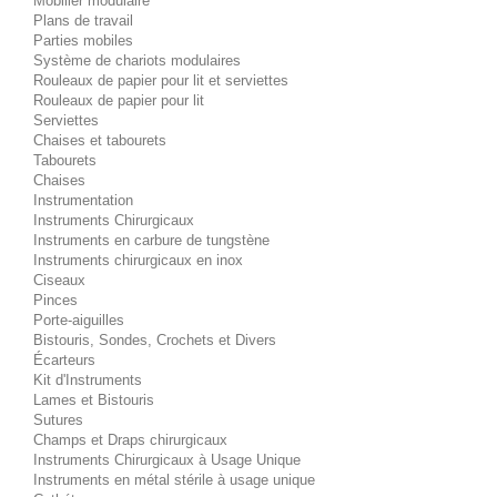
Mobilier modulaire
Plans de travail
Parties mobiles
Système de chariots modulaires
Rouleaux de papier pour lit et serviettes
Rouleaux de papier pour lit
Serviettes
Chaises et tabourets
Tabourets
Chaises
Instrumentation
Instruments Chirurgicaux
Instruments en carbure de tungstène
Instruments chirurgicaux en inox
Ciseaux
Pinces
Porte-aiguilles
Bistouris, Sondes, Crochets et Divers
Écarteurs
Kit d'Instruments
Lames et Bistouris
Sutures
Champs et Draps chirurgicaux
Instruments Chirurgicaux à Usage Unique
Instruments en métal stérile à usage unique