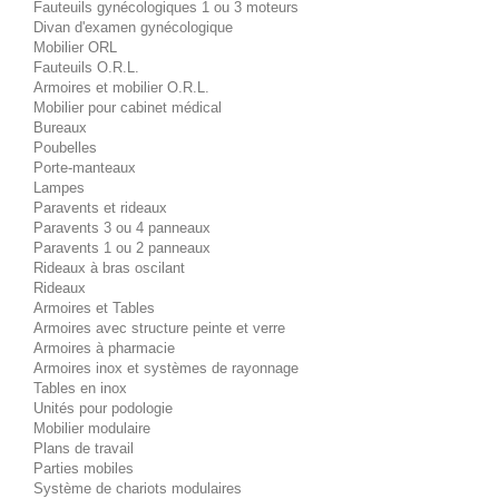
Fauteuils gynécologiques 1 ou 3 moteurs
Divan d'examen gynécologique
Mobilier ORL
Fauteuils O.R.L.
Armoires et mobilier O.R.L.
Mobilier pour cabinet médical
Bureaux
Poubelles
Porte-manteaux
Lampes
Paravents et rideaux
Paravents 3 ou 4 panneaux
Paravents 1 ou 2 panneaux
Rideaux à bras oscilant
Rideaux
Armoires et Tables
Armoires avec structure peinte et verre
Armoires à pharmacie
Armoires inox et systèmes de rayonnage
Tables en inox
Unités pour podologie
Mobilier modulaire
Plans de travail
Parties mobiles
Système de chariots modulaires