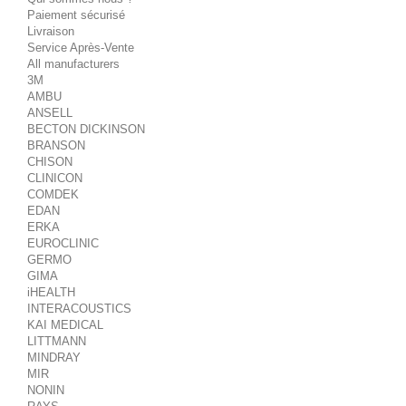
Paiement sécurisé
Livraison
Service Après-Vente
All manufacturers
3M
AMBU
ANSELL
BECTON DICKINSON
BRANSON
CHISON
CLINICON
COMDEK
EDAN
ERKA
EUROCLINIC
GERMO
GIMA
iHEALTH
INTERACOUSTICS
KAI MEDICAL
LITTMANN
MINDRAY
MIR
NONIN