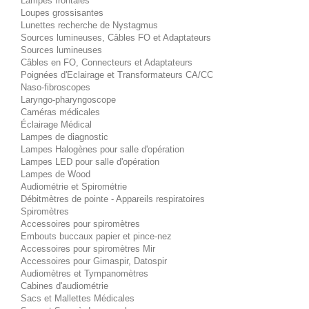
Lampes frontales
Loupes grossisantes
Lunettes recherche de Nystagmus
Sources lumineuses, Câbles FO et Adaptateurs
Sources lumineuses
Câbles en FO, Connecteurs et Adaptateurs
Poignées d'Eclairage et Transformateurs CA/CC
Naso-fibroscopes
Laryngo-pharyngoscope
Caméras médicales
Éclairage Médical
Lampes de diagnostic
Lampes Halogènes pour salle d'opération
Lampes LED pour salle d'opération
Lampes de Wood
Audiométrie et Spirométrie
Débitmètres de pointe - Appareils respiratoires
Spiromètres
Accessoires pour spiromètres
Embouts buccaux papier et pince-nez
Accessoires pour spiromètres Mir
Accessoires pour Gimaspir, Datospir
Audiomètres et Tympanomètres
Cabines d'audiométrie
Sacs et Mallettes Médicales