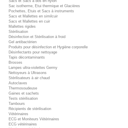
Sacs et Sacs à dos en nylon
Sac isotherme, Etui thermique et Glacières
Pochettes, Etuis et Sacs à instruments
Sacs et Mallettes en similcuir
Sacs et Mallettes en cuir
Mallettes rigides
Stérilisation
Désinfection et Stérilisation à froid
Gel antibactérien
Produits pour désinfection et Hygiène corporelle
Désinfectants pour nettoyage
Tapis décontaminants
Brosses
Lampes ultra-violettes Germy
Nettoyeurs à Ultrasons
Stérilisateurs à air chaud
Autoclaves
Thermosoudeuse
Gaines et sachets
Tests stérilisation
Tambours
Récipients de stérilisation
Vétérinaires
ECG et Moniteurs Vétérinaires
ECG vétérinaires