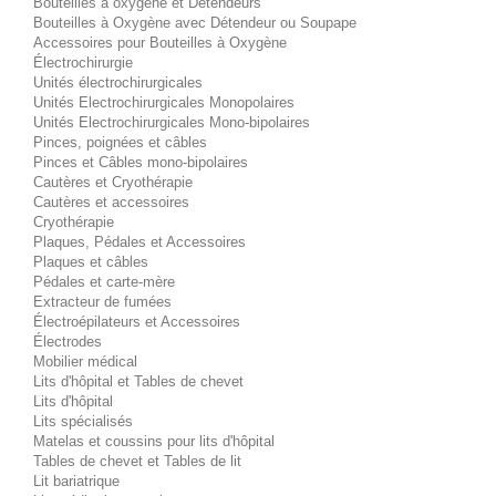
Bouteilles à oxygène et Détendeurs
Bouteilles à Oxygène avec Détendeur ou Soupape
Accessoires pour Bouteilles à Oxygène
Électrochirurgie
Unités électrochirurgicales
Unités Electrochirurgicales Monopolaires
Unités Electrochirurgicales Mono-bipolaires
Pinces, poignées et câbles
Pinces et Câbles mono-bipolaires
Cautères et Cryothérapie
Cautères et accessoires
Cryothérapie
Plaques, Pédales et Accessoires
Plaques et câbles
Pédales et carte-mère
Extracteur de fumées
Électroépilateurs et Accessoires
Électrodes
Mobilier médical
Lits d'hôpital et Tables de chevet
Lits d'hôpital
Lits spécialisés
Matelas et coussins pour lits d'hôpital
Tables de chevet et Tables de lit
Lit bariatrique