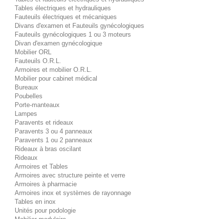
Tables électriques et hydrauliques
Fauteuils électriques et mécaniques
Divans d'examen et Fauteuils gynécologiques
Fauteuils gynécologiques 1 ou 3 moteurs
Divan d'examen gynécologique
Mobilier ORL
Fauteuils O.R.L.
Armoires et mobilier O.R.L.
Mobilier pour cabinet médical
Bureaux
Poubelles
Porte-manteaux
Lampes
Paravents et rideaux
Paravents 3 ou 4 panneaux
Paravents 1 ou 2 panneaux
Rideaux à bras oscilant
Rideaux
Armoires et Tables
Armoires avec structure peinte et verre
Armoires à pharmacie
Armoires inox et systèmes de rayonnage
Tables en inox
Unités pour podologie