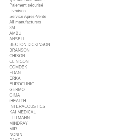
Paiement sécurisé
Livraison
Service Après-Vente
All manufacturers
3M
AMBU
ANSELL
BECTON DICKINSON
BRANSON
CHISON
CLINICON
COMDEK
EDAN
ERKA
EUROCLINIC
GERMO
GIMA
iHEALTH
INTERACOUSTICS
KAI MEDICAL
LITTMANN
MINDRAY
MIR
NONIN