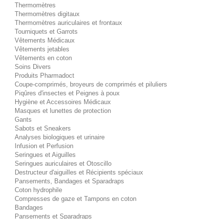
Thermomètres
Thermomètres digitaux
Thermomètres auriculaires et frontaux
Tourniquets et Garrots
Vêtements Médicaux
Vêtements jetables
Vêtements en coton
Soins Divers
Produits Pharmadoct
Coupe-comprimés, broyeurs de comprimés et piluliers
Piqûres d'insectes et Peignes à poux
Hygiène et Accessoires Médicaux
Masques et lunettes de protection
Gants
Sabots et Sneakers
Analyses biologiques et urinaire
Infusion et Perfusion
Seringues et Aiguilles
Seringues auriculaires et Otoscillo
Destructeur d'aiguilles et Récipients spéciaux
Pansements, Bandages et Sparadraps
Coton hydrophile
Compresses de gaze et Tampons en coton
Bandages
Pansements et Sparadraps