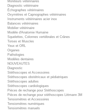
Moniteurs vétérinaires
Diagnostic vétérinaire
Échographes vétérinaires
Oxymètres et Capnographes vétérinaires
Instruments vétérinaires acier inox
Balances vétérinaires
Mobilier vétérinaire
Modèle d'Anatomie Humaine
Squelettes, Colonnes vertébrales et Crânes
Torses et Muscles
Yeux et ORL
Organes
Pathologies
Modèles dentaires
NOUVEAUTES
Diagnostic
Stéthoscopes et Accessoires
Stéthoscopes obstétricaux et pédiatriques
Stéthoscopes adultes
Stéthoscopes cardiologiques
Pièces de rechange pour Stéthoscopes
Pièces de rechange pour stéthoscopes Littmann 3M
Tensiomètres et Accessoires
Tensiomètres numériques
Tensiomètres manuels