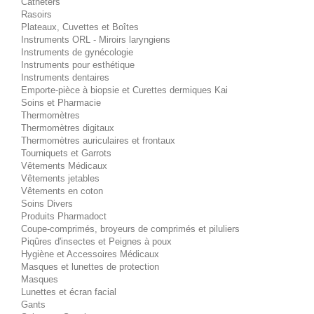
Cathéters
Rasoirs
Plateaux, Cuvettes et Boîtes
Instruments ORL - Miroirs laryngiens
Instruments de gynécologie
Instruments pour esthétique
Instruments dentaires
Emporte-pièce à biopsie et Curettes dermiques Kai
Soins et Pharmacie
Thermomètres
Thermomètres digitaux
Thermomètres auriculaires et frontaux
Tourniquets et Garrots
Vêtements Médicaux
Vêtements jetables
Vêtements en coton
Soins Divers
Produits Pharmadoct
Coupe-comprimés, broyeurs de comprimés et piluliers
Piqûres d'insectes et Peignes à poux
Hygiène et Accessoires Médicaux
Masques et lunettes de protection
Masques
Lunettes et écran facial
Gants