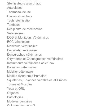
Stérilisateurs à air chaud
Autoclaves
Thermosoudeuse
Gaines et sachets
Tests stérilisation
Tambours
Récipients de stérilisation
Vétérinaires
ECG et Moniteurs Vétérinaires
ECG vétérinaires
Moniteurs vétérinaires
Diagnostic vétérinaire
Échographes vétérinaires
Oxymètres et Capnographes vétérinaires
Instruments vétérinaires acier inox
Balances vétérinaires
Mobilier vétérinaire
Modèle d'Anatomie Humaine
Squelettes, Colonnes vertébrales et Crânes
Torses et Muscles
Yeux et ORL
Organes
Pathologies
Modèles dentaires
Qui sommes nous ?