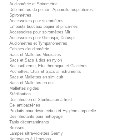
Audiométrie et Spirométrie
Débitmètres de pointe - Appareils respiratoires
Spiromètres
Accessoires pour spiromètres
Embouts buccaux papier et pince-nez
Accessoires pour spiromètres Mir
Accessoires pour Gimaspir, Datospir
Audiomètres et Tympanomètres
Cabines d'audiométrie
Sacs et Mallettes Médicales
Sacs et Sacs à dos en nylon
Sac isotherme, Etui thermique et Glacières
Pochettes, Etuis et Sacs à instruments
Sacs et Mallettes en similcuir
Sacs et Mallettes en cuir
Mallettes rigides
Stérilisation
Désinfection et Stérilisation à froid
Gel antibactérien
Produits pour désinfection et Hygiène corporelle
Désinfectants pour nettoyage
Tapis décontaminants
Brosses
Lampes ultra-violettes Germy
Nettoyeurs à Ultrasons