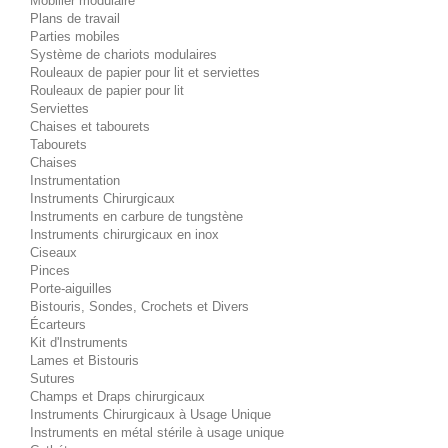
Mobilier modulaire
Plans de travail
Parties mobiles
Système de chariots modulaires
Rouleaux de papier pour lit et serviettes
Rouleaux de papier pour lit
Serviettes
Chaises et tabourets
Tabourets
Chaises
Instrumentation
Instruments Chirurgicaux
Instruments en carbure de tungstène
Instruments chirurgicaux en inox
Ciseaux
Pinces
Porte-aiguilles
Bistouris, Sondes, Crochets et Divers
Écarteurs
Kit d'Instruments
Lames et Bistouris
Sutures
Champs et Draps chirurgicaux
Instruments Chirurgicaux à Usage Unique
Instruments en métal stérile à usage unique