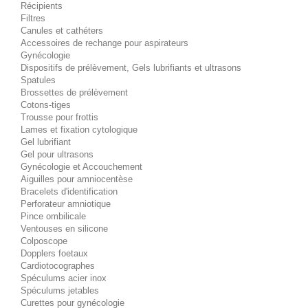
Récipients
Filtres
Canules et cathéters
Accessoires de rechange pour aspirateurs
Gynécologie
Dispositifs de prélèvement, Gels lubrifiants et ultrasons
Spatules
Brossettes de prélèvement
Cotons-tiges
Trousse pour frottis
Lames et fixation cytologique
Gel lubrifiant
Gel pour ultrasons
Gynécologie et Accouchement
Aiguilles pour amniocentèse
Bracelets d'identification
Perforateur amniotique
Pince ombilicale
Ventouses en silicone
Colposcope
Dopplers foetaux
Cardiotocographes
Spéculums acier inox
Spéculums jetables
Curettes pour gynécologie