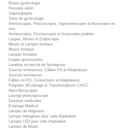
Divers gynécologie
Pessaire utérin
Salpinographe
Tests de gynécologie
Amnioscopes, Proctoscopes, Sigmoïdoscopes et Anoscopes en
inox
Amnioscopes, Proctoscopes et Anoscopes jetables
Loupes, Miroirs et Endoscopie
Miroirs et Lampes frontaux
Miroirs frontaux
Lampes frontales
Loupes grossisantes
Lunettes recherche de Nystagmus
Sources lumineuses, Câbles FO et Adaptateurs
Sources lumineuses
Câbles en FO, Connecteurs et Adaptateurs
Poignées d'Eclairage et Transformateurs CA/CC
Naso-fibroscopes
Laryngo-pharyngoscope
Caméras médicales
Éclairage Médical
Lampes de diagnostic
Lampes Halogènes pour salle d'opération
Lampes LED pour salle d'opération
Lampes de Wood