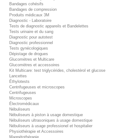
Bandages cohésifs
Bandages de compression
Produits médicaux 3M
Diagnostic - Laboratoire
Tests de diagnostic appareils et Bandelettes
Tests urinaire et du sang
Diagnostic pour autotest
Diagnostic professionnel
Tests gynécologiques
Dépistage de drogues
Glucomètres et Multicare
Glucomètres et accessoires
Kit Multicare: test triglycérides, cholestérol et glucose
Lancettes
Éthylotests
Centrifugeuses et microscopes
Centrifugeuses
Microscopes
Électromédicaux
Nébuliseurs
Nébuliseurs à piston à usage domestique
Nébuliseurs ultrasoniques à usage domestique
Nébuliseurs à usage professionel et hospitalier
Physiothérapie et Accessoires
Magnétothérapie