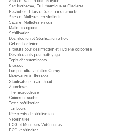
Sacs et Sacs à dos en nylon
Sac isotherme, Etui thermique et Glacières
Pochettes, Etuis et Sacs à instruments
Sacs et Mallettes en similcuir
Sacs et Mallettes en cuir
Mallettes rigides
Stérilisation
Désinfection et Stérilisation à froid
Gel antibactérien
Produits pour désinfection et Hygiène corporelle
Désinfectants pour nettoyage
Tapis décontaminants
Brosses
Lampes ultra-violettes Germy
Nettoyeurs à Ultrasons
Stérilisateurs à air chaud
Autoclaves
Thermosoudeuse
Gaines et sachets
Tests stérilisation
Tambours
Récipients de stérilisation
Vétérinaires
ECG et Moniteurs Vétérinaires
ECG vétérinaires