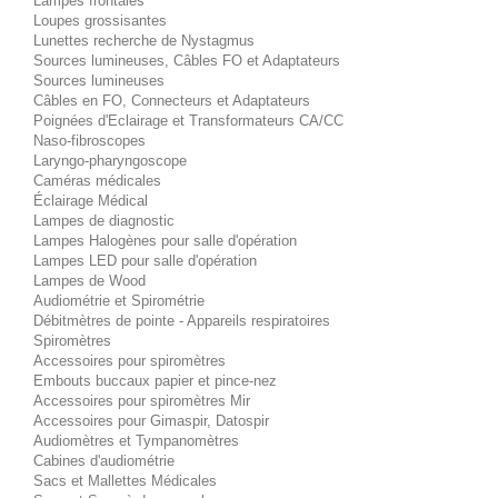
Lampes frontales
Loupes grossisantes
Lunettes recherche de Nystagmus
Sources lumineuses, Câbles FO et Adaptateurs
Sources lumineuses
Câbles en FO, Connecteurs et Adaptateurs
Poignées d'Eclairage et Transformateurs CA/CC
Naso-fibroscopes
Laryngo-pharyngoscope
Caméras médicales
Éclairage Médical
Lampes de diagnostic
Lampes Halogènes pour salle d'opération
Lampes LED pour salle d'opération
Lampes de Wood
Audiométrie et Spirométrie
Débitmètres de pointe - Appareils respiratoires
Spiromètres
Accessoires pour spiromètres
Embouts buccaux papier et pince-nez
Accessoires pour spiromètres Mir
Accessoires pour Gimaspir, Datospir
Audiomètres et Tympanomètres
Cabines d'audiométrie
Sacs et Mallettes Médicales