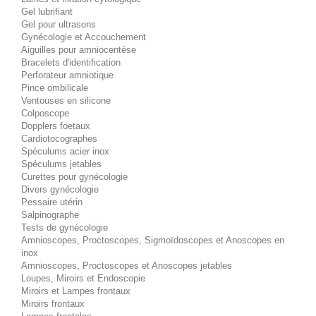
Gel lubrifiant
Gel pour ultrasons
Gynécologie et Accouchement
Aiguilles pour amniocentèse
Bracelets d'identification
Perforateur amniotique
Pince ombilicale
Ventouses en silicone
Colposcope
Dopplers foetaux
Cardiotocographes
Spéculums acier inox
Spéculums jetables
Curettes pour gynécologie
Divers gynécologie
Pessaire utérin
Salpinographe
Tests de gynécologie
Amnioscopes, Proctoscopes, Sigmoïdoscopes et Anoscopes en
inox
Amnioscopes, Proctoscopes et Anoscopes jetables
Loupes, Miroirs et Endoscopie
Miroirs et Lampes frontaux
Miroirs frontaux