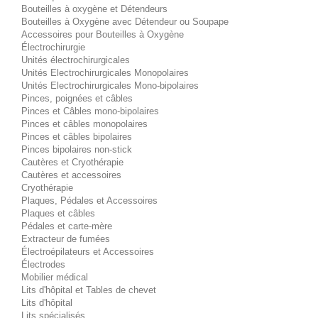
Bouteilles à oxygène et Détendeurs
Bouteilles à Oxygène avec Détendeur ou Soupape
Accessoires pour Bouteilles à Oxygène
Électrochirurgie
Unités électrochirurgicales
Unités Electrochirurgicales Monopolaires
Unités Electrochirurgicales Mono-bipolaires
Pinces, poignées et câbles
Pinces et Câbles mono-bipolaires
Pinces et câbles monopolaires
Pinces et câbles bipolaires
Pinces bipolaires non-stick
Cautères et Cryothérapie
Cautères et accessoires
Cryothérapie
Plaques, Pédales et Accessoires
Plaques et câbles
Pédales et carte-mère
Extracteur de fumées
Électroépilateurs et Accessoires
Électrodes
Mobilier médical
Lits d'hôpital et Tables de chevet
Lits d'hôpital
Lits spécialisés