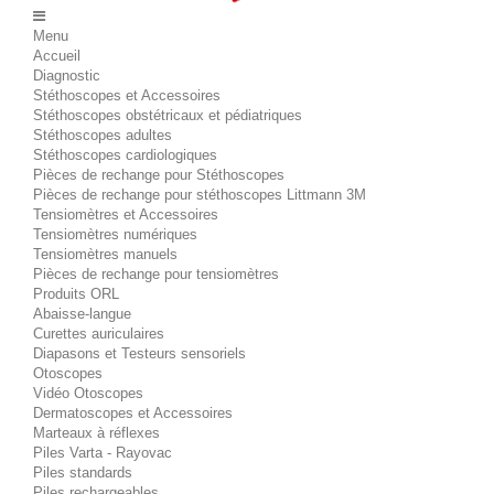
Menu
Accueil
Diagnostic
Stéthoscopes et Accessoires
Stéthoscopes obstétricaux et pédiatriques
Stéthoscopes adultes
Stéthoscopes cardiologiques
Pièces de rechange pour Stéthoscopes
Pièces de rechange pour stéthoscopes Littmann 3M
Tensiomètres et Accessoires
Tensiomètres numériques
Tensiomètres manuels
Pièces de rechange pour tensiomètres
Produits ORL
Abaisse-langue
Curettes auriculaires
Diapasons et Testeurs sensoriels
Otoscopes
Vidéo Otoscopes
Dermatoscopes et Accessoires
Marteaux à réflexes
Piles Varta - Rayovac
Piles standards
Piles rechargeables