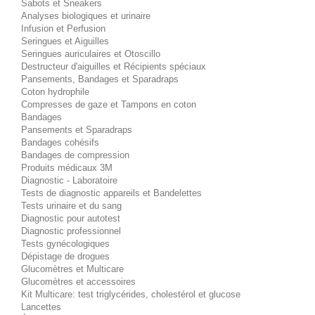
Sabots et Sneakers
Analyses biologiques et urinaire
Infusion et Perfusion
Seringues et Aiguilles
Seringues auriculaires et Otoscillo
Destructeur d'aiguilles et Récipients spéciaux
Pansements, Bandages et Sparadraps
Coton hydrophile
Compresses de gaze et Tampons en coton
Bandages
Pansements et Sparadraps
Bandages cohésifs
Bandages de compression
Produits médicaux 3M
Diagnostic - Laboratoire
Tests de diagnostic appareils et Bandelettes
Tests urinaire et du sang
Diagnostic pour autotest
Diagnostic professionnel
Tests gynécologiques
Dépistage de drogues
Glucomètres et Multicare
Glucomètres et accessoires
Kit Multicare: test triglycérides, cholestérol et glucose
Lancettes