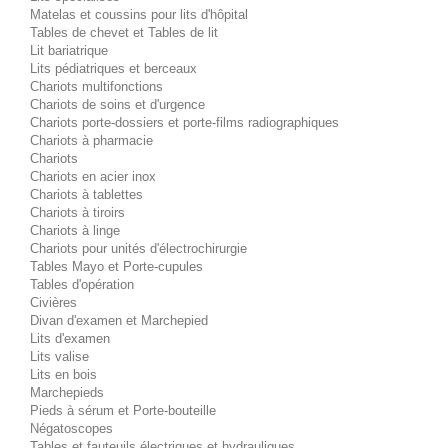
Matelas et coussins pour lits d'hôpital
Tables de chevet et Tables de lit
Lit bariatrique
Lits pédiatriques et berceaux
Chariots multifonctions
Chariots de soins et d'urgence
Chariots porte-dossiers et porte-films radiographiques
Chariots à pharmacie
Chariots
Chariots en acier inox
Chariots à tablettes
Chariots à tiroirs
Chariots à linge
Chariots pour unités d'électrochirurgie
Tables Mayo et Porte-cupules
Tables d'opération
Civières
Divan d'examen et Marchepied
Lits d'examen
Lits valise
Lits en bois
Marchepieds
Pieds à sérum et Porte-bouteille
Négatoscopes
Tables et fauteuils électriques et hydrauliques