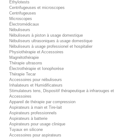
Éthylotests
Centrifugeuses et microscopes
Centrifugeuses
Microscopes
Électromédicaux
Nébuliseurs
Nébuliseurs à piston à usage domestique
Nébuliseurs ultrasoniques à usage domestique
Nébuliseurs à usage professionel et hospitalier
Physiothérapie et Accessoires
Magnétothérapie
Thérapie ultrasons
Électrothérapie et Ionophorèse
Thérapie Tecar
Accessoires pour nébuliseurs
Inhalateurs et Humidificateurs
Stimulateurs tens, Dispositif thérapeutique à infrarouges et
Accessoires
Appareil de thérapie par compression
Aspirateurs à main et Tire-lait
Aspirateurs professionnels
Aspirateurs à batterie
Aspirateurs pour usage clinique
Tuyaux en silicone
Accessoires pour aspirateurs