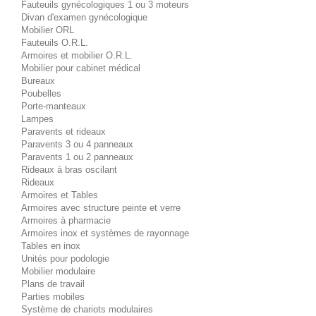
Fauteuils gynécologiques 1 ou 3 moteurs
Divan d'examen gynécologique
Mobilier ORL
Fauteuils O.R.L.
Armoires et mobilier O.R.L.
Mobilier pour cabinet médical
Bureaux
Poubelles
Porte-manteaux
Lampes
Paravents et rideaux
Paravents 3 ou 4 panneaux
Paravents 1 ou 2 panneaux
Rideaux à bras oscilant
Rideaux
Armoires et Tables
Armoires avec structure peinte et verre
Armoires à pharmacie
Armoires inox et systèmes de rayonnage
Tables en inox
Unités pour podologie
Mobilier modulaire
Plans de travail
Parties mobiles
Système de chariots modulaires