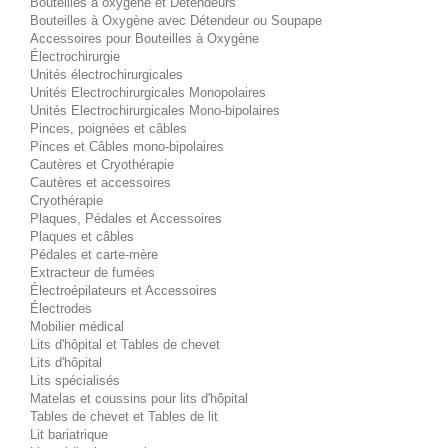
Bouteilles à oxygène et Détendeurs
Bouteilles à Oxygène avec Détendeur ou Soupape
Accessoires pour Bouteilles à Oxygène
Électrochirurgie
Unités électrochirurgicales
Unités Electrochirurgicales Monopolaires
Unités Electrochirurgicales Mono-bipolaires
Pinces, poignées et câbles
Pinces et Câbles mono-bipolaires
Cautères et Cryothérapie
Cautères et accessoires
Cryothérapie
Plaques, Pédales et Accessoires
Plaques et câbles
Pédales et carte-mère
Extracteur de fumées
Électroépilateurs et Accessoires
Électrodes
Mobilier médical
Lits d'hôpital et Tables de chevet
Lits d'hôpital
Lits spécialisés
Matelas et coussins pour lits d'hôpital
Tables de chevet et Tables de lit
Lit bariatrique