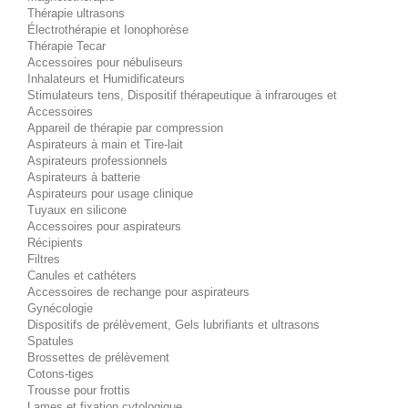
Thérapie ultrasons
Électrothérapie et Ionophorèse
Thérapie Tecar
Accessoires pour nébuliseurs
Inhalateurs et Humidificateurs
Stimulateurs tens, Dispositif thérapeutique à infrarouges et
Accessoires
Appareil de thérapie par compression
Aspirateurs à main et Tire-lait
Aspirateurs professionnels
Aspirateurs à batterie
Aspirateurs pour usage clinique
Tuyaux en silicone
Accessoires pour aspirateurs
Récipients
Filtres
Canules et cathéters
Accessoires de rechange pour aspirateurs
Gynécologie
Dispositifs de prélèvement, Gels lubrifiants et ultrasons
Spatules
Brossettes de prélèvement
Cotons-tiges
Trousse pour frottis
Lames et fixation cytologique