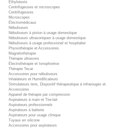
Éthylotests
Centrifugeuses et microscopes
Centrifugeuses
Microscopes
Électromédicaux
Nébuliseurs
Nébuliseurs à piston à usage domestique
Nébuliseurs ultrasoniques à usage domestique
Nébuliseurs à usage professionel et hospitalier
Physiothérapie et Accessoires
Magnétothérapie
Thérapie ultrasons
Électrothérapie et Ionophorèse
Thérapie Tecar
Accessoires pour nébuliseurs
Inhalateurs et Humidificateurs
Stimulateurs tens, Dispositif thérapeutique à infrarouges et
Accessoires
Appareil de thérapie par compression
Aspirateurs à main et Tire-lait
Aspirateurs professionnels
Aspirateurs à batterie
Aspirateurs pour usage clinique
Tuyaux en silicone
Accessoires pour aspirateurs