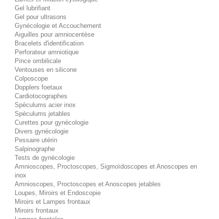
Gel lubrifiant
Gel pour ultrasons
Gynécologie et Accouchement
Aiguilles pour amniocentèse
Bracelets d'identification
Perforateur amniotique
Pince ombilicale
Ventouses en silicone
Colposcope
Dopplers foetaux
Cardiotocographes
Spéculums acier inox
Spéculums jetables
Curettes pour gynécologie
Divers gynécologie
Pessaire utérin
Salpinographe
Tests de gynécologie
Amnioscopes, Proctoscopes, Sigmoïdoscopes et Anoscopes en
inox
Amnioscopes, Proctoscopes et Anoscopes jetables
Loupes, Miroirs et Endoscopie
Miroirs et Lampes frontaux
Miroirs frontaux