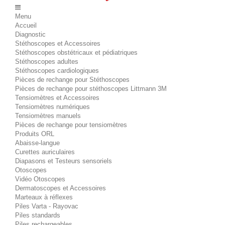
Menu
Accueil
Diagnostic
Stéthoscopes et Accessoires
Stéthoscopes obstétricaux et pédiatriques
Stéthoscopes adultes
Stéthoscopes cardiologiques
Pièces de rechange pour Stéthoscopes
Pièces de rechange pour stéthoscopes Littmann 3M
Tensiomètres et Accessoires
Tensiomètres numériques
Tensiomètres manuels
Pièces de rechange pour tensiomètres
Produits ORL
Abaisse-langue
Curettes auriculaires
Diapasons et Testeurs sensoriels
Otoscopes
Vidéo Otoscopes
Dermatoscopes et Accessoires
Marteaux à réflexes
Piles Varta - Rayovac
Piles standards
Piles rechargeables