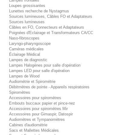
Lampes frontales
Loupes grossisantes
Lunettes recherche de Nystagmus
Sources lumineuses, Câbles FO et Adaptateurs
Sources lumineuses
Câbles en FO, Connecteurs et Adaptateurs
Poignées d'Eclairage et Transformateurs CA/CC
Naso-fibroscopes
Laryngo-pharyngoscope
Caméras médicales
Éclairage Médical
Lampes de diagnostic
Lampes Halogènes pour salle d'opération
Lampes LED pour salle d'opération
Lampes de Wood
Audiométrie et Spirométrie
Débitmètres de pointe - Appareils respiratoires
Spiromètres
Accessoires pour spiromètres
Embouts buccaux papier et pince-nez
Accessoires pour spiromètres Mir
Accessoires pour Gimaspir, Datospir
Audiomètres et Tympanomètres
Cabines d'audiométrie
Sacs et Mallettes Médicales