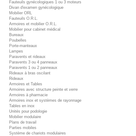
Fauteuils gynécologiques 1 ou 3 moteurs
Divan d'examen gynécologique
Mobilier ORL
Fauteuils O.R.L.
Armoires et mobilier O.R.L.
Mobilier pour cabinet médical
Bureaux
Poubelles
Porte-manteaux
Lampes
Paravents et rideaux
Paravents 3 ou 4 panneaux
Paravents 1 ou 2 panneaux
Rideaux à bras oscilant
Rideaux
Armoires et Tables
Armoires avec structure peinte et verre
Armoires à pharmacie
Armoires inox et systèmes de rayonnage
Tables en inox
Unités pour podologie
Mobilier modulaire
Plans de travail
Parties mobiles
Système de chariots modulaires