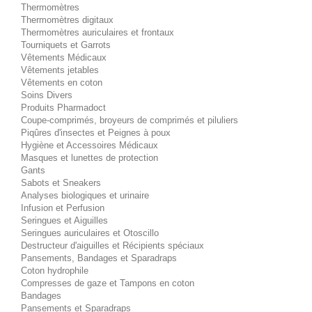
Thermomètres
Thermomètres digitaux
Thermomètres auriculaires et frontaux
Tourniquets et Garrots
Vêtements Médicaux
Vêtements jetables
Vêtements en coton
Soins Divers
Produits Pharmadoct
Coupe-comprimés, broyeurs de comprimés et piluliers
Piqûres d'insectes et Peignes à poux
Hygiène et Accessoires Médicaux
Masques et lunettes de protection
Gants
Sabots et Sneakers
Analyses biologiques et urinaire
Infusion et Perfusion
Seringues et Aiguilles
Seringues auriculaires et Otoscillo
Destructeur d'aiguilles et Récipients spéciaux
Pansements, Bandages et Sparadraps
Coton hydrophile
Compresses de gaze et Tampons en coton
Bandages
Pansements et Sparadraps