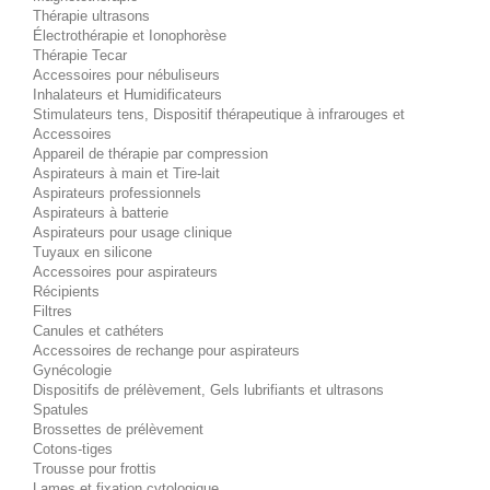
Thérapie ultrasons
Électrothérapie et Ionophorèse
Thérapie Tecar
Accessoires pour nébuliseurs
Inhalateurs et Humidificateurs
Stimulateurs tens, Dispositif thérapeutique à infrarouges et
Accessoires
Appareil de thérapie par compression
Aspirateurs à main et Tire-lait
Aspirateurs professionnels
Aspirateurs à batterie
Aspirateurs pour usage clinique
Tuyaux en silicone
Accessoires pour aspirateurs
Récipients
Filtres
Canules et cathéters
Accessoires de rechange pour aspirateurs
Gynécologie
Dispositifs de prélèvement, Gels lubrifiants et ultrasons
Spatules
Brossettes de prélèvement
Cotons-tiges
Trousse pour frottis
Lames et fixation cytologique