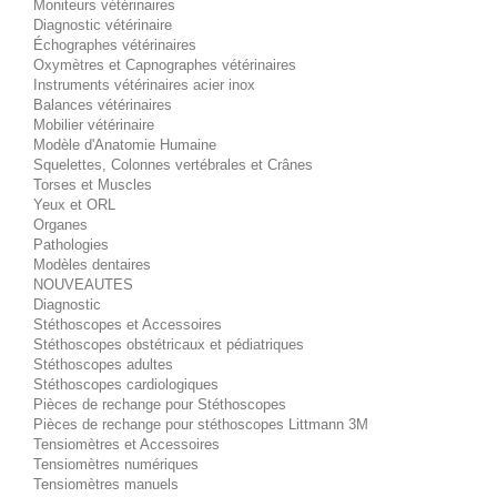
Moniteurs vétérinaires
Diagnostic vétérinaire
Échographes vétérinaires
Oxymètres et Capnographes vétérinaires
Instruments vétérinaires acier inox
Balances vétérinaires
Mobilier vétérinaire
Modèle d'Anatomie Humaine
Squelettes, Colonnes vertébrales et Crânes
Torses et Muscles
Yeux et ORL
Organes
Pathologies
Modèles dentaires
NOUVEAUTES
Diagnostic
Stéthoscopes et Accessoires
Stéthoscopes obstétricaux et pédiatriques
Stéthoscopes adultes
Stéthoscopes cardiologiques
Pièces de rechange pour Stéthoscopes
Pièces de rechange pour stéthoscopes Littmann 3M
Tensiomètres et Accessoires
Tensiomètres numériques
Tensiomètres manuels