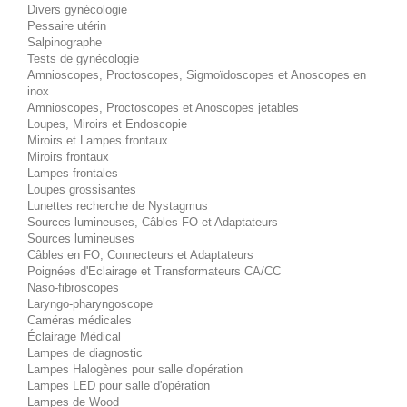
Divers gynécologie
Pessaire utérin
Salpinographe
Tests de gynécologie
Amnioscopes, Proctoscopes, Sigmoïdoscopes et Anoscopes en
inox
Amnioscopes, Proctoscopes et Anoscopes jetables
Loupes, Miroirs et Endoscopie
Miroirs et Lampes frontaux
Miroirs frontaux
Lampes frontales
Loupes grossisantes
Lunettes recherche de Nystagmus
Sources lumineuses, Câbles FO et Adaptateurs
Sources lumineuses
Câbles en FO, Connecteurs et Adaptateurs
Poignées d'Eclairage et Transformateurs CA/CC
Naso-fibroscopes
Laryngo-pharyngoscope
Caméras médicales
Éclairage Médical
Lampes de diagnostic
Lampes Halogènes pour salle d'opération
Lampes LED pour salle d'opération
Lampes de Wood