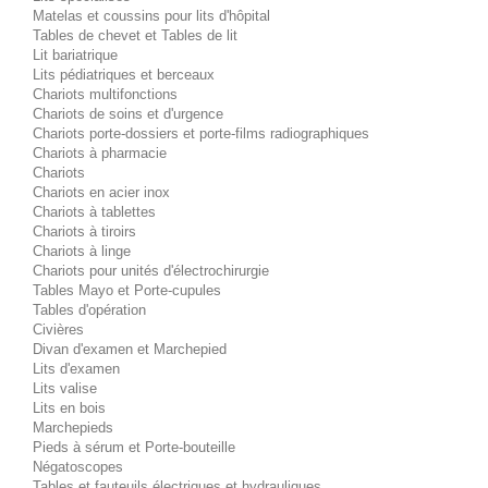
Matelas et coussins pour lits d'hôpital
Tables de chevet et Tables de lit
Lit bariatrique
Lits pédiatriques et berceaux
Chariots multifonctions
Chariots de soins et d'urgence
Chariots porte-dossiers et porte-films radiographiques
Chariots à pharmacie
Chariots
Chariots en acier inox
Chariots à tablettes
Chariots à tiroirs
Chariots à linge
Chariots pour unités d'électrochirurgie
Tables Mayo et Porte-cupules
Tables d'opération
Civières
Divan d'examen et Marchepied
Lits d'examen
Lits valise
Lits en bois
Marchepieds
Pieds à sérum et Porte-bouteille
Négatoscopes
Tables et fauteuils électriques et hydrauliques