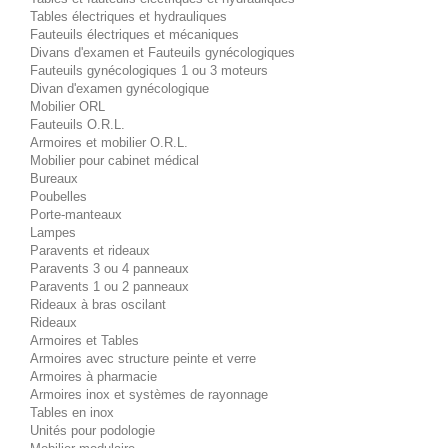
Tables électriques et hydrauliques
Fauteuils électriques et mécaniques
Divans d'examen et Fauteuils gynécologiques
Fauteuils gynécologiques 1 ou 3 moteurs
Divan d'examen gynécologique
Mobilier ORL
Fauteuils O.R.L.
Armoires et mobilier O.R.L.
Mobilier pour cabinet médical
Bureaux
Poubelles
Porte-manteaux
Lampes
Paravents et rideaux
Paravents 3 ou 4 panneaux
Paravents 1 ou 2 panneaux
Rideaux à bras oscilant
Rideaux
Armoires et Tables
Armoires avec structure peinte et verre
Armoires à pharmacie
Armoires inox et systèmes de rayonnage
Tables en inox
Unités pour podologie