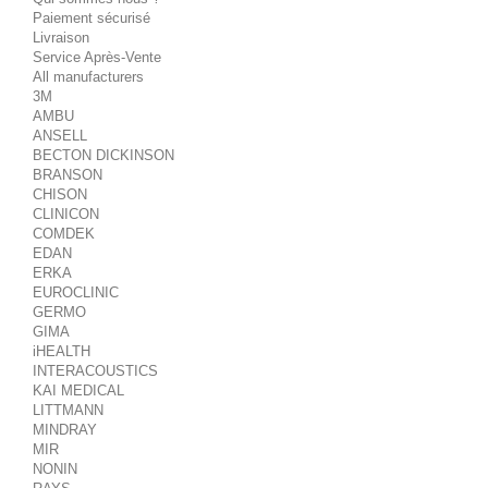
Paiement sécurisé
Livraison
Service Après-Vente
All manufacturers
3M
AMBU
ANSELL
BECTON DICKINSON
BRANSON
CHISON
CLINICON
COMDEK
EDAN
ERKA
EUROCLINIC
GERMO
GIMA
iHEALTH
INTERACOUSTICS
KAI MEDICAL
LITTMANN
MINDRAY
MIR
NONIN