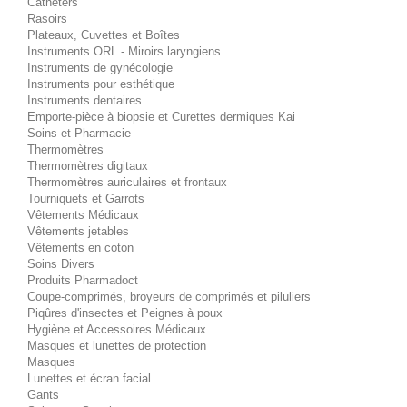
Cathéters
Rasoirs
Plateaux, Cuvettes et Boîtes
Instruments ORL - Miroirs laryngiens
Instruments de gynécologie
Instruments pour esthétique
Instruments dentaires
Emporte-pièce à biopsie et Curettes dermiques Kai
Soins et Pharmacie
Thermomètres
Thermomètres digitaux
Thermomètres auriculaires et frontaux
Tourniquets et Garrots
Vêtements Médicaux
Vêtements jetables
Vêtements en coton
Soins Divers
Produits Pharmadoct
Coupe-comprimés, broyeurs de comprimés et piluliers
Piqûres d'insectes et Peignes à poux
Hygiène et Accessoires Médicaux
Masques et lunettes de protection
Masques
Lunettes et écran facial
Gants