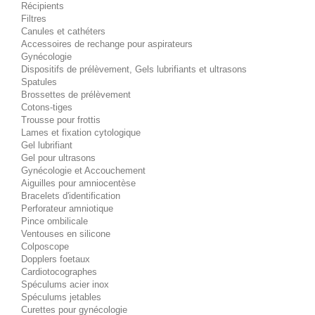
Récipients
Filtres
Canules et cathéters
Accessoires de rechange pour aspirateurs
Gynécologie
Dispositifs de prélèvement, Gels lubrifiants et ultrasons
Spatules
Brossettes de prélèvement
Cotons-tiges
Trousse pour frottis
Lames et fixation cytologique
Gel lubrifiant
Gel pour ultrasons
Gynécologie et Accouchement
Aiguilles pour amniocentèse
Bracelets d'identification
Perforateur amniotique
Pince ombilicale
Ventouses en silicone
Colposcope
Dopplers foetaux
Cardiotocographes
Spéculums acier inox
Spéculums jetables
Curettes pour gynécologie