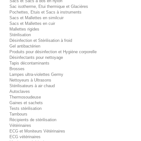
Sacs et Sacs à dos en nylon
Sac isotherme, Etui thermique et Glacières
Pochettes, Etuis et Sacs à instruments
Sacs et Mallettes en similcuir
Sacs et Mallettes en cuir
Mallettes rigides
Stérilisation
Désinfection et Stérilisation à froid
Gel antibactérien
Produits pour désinfection et Hygiène corporelle
Désinfectants pour nettoyage
Tapis décontaminants
Brosses
Lampes ultra-violettes Germy
Nettoyeurs à Ultrasons
Stérilisateurs à air chaud
Autoclaves
Thermosoudeuse
Gaines et sachets
Tests stérilisation
Tambours
Récipients de stérilisation
Vétérinaires
ECG et Moniteurs Vétérinaires
ECG vétérinaires