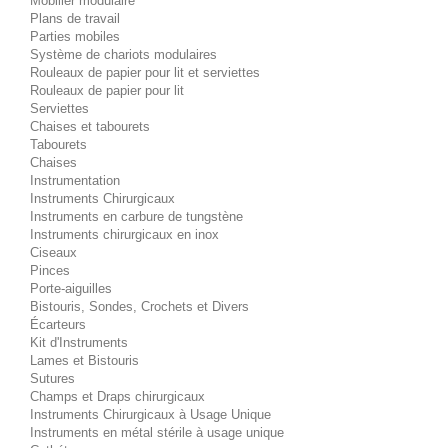
Mobilier modulaire
Plans de travail
Parties mobiles
Système de chariots modulaires
Rouleaux de papier pour lit et serviettes
Rouleaux de papier pour lit
Serviettes
Chaises et tabourets
Tabourets
Chaises
Instrumentation
Instruments Chirurgicaux
Instruments en carbure de tungstène
Instruments chirurgicaux en inox
Ciseaux
Pinces
Porte-aiguilles
Bistouris, Sondes, Crochets et Divers
Écarteurs
Kit d'Instruments
Lames et Bistouris
Sutures
Champs et Draps chirurgicaux
Instruments Chirurgicaux à Usage Unique
Instruments en métal stérile à usage unique