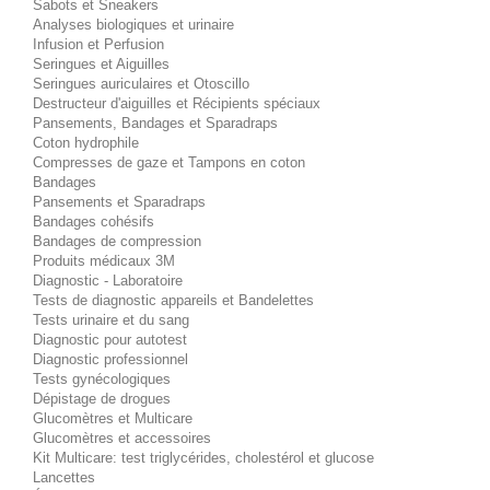
Sabots et Sneakers
Analyses biologiques et urinaire
Infusion et Perfusion
Seringues et Aiguilles
Seringues auriculaires et Otoscillo
Destructeur d'aiguilles et Récipients spéciaux
Pansements, Bandages et Sparadraps
Coton hydrophile
Compresses de gaze et Tampons en coton
Bandages
Pansements et Sparadraps
Bandages cohésifs
Bandages de compression
Produits médicaux 3M
Diagnostic - Laboratoire
Tests de diagnostic appareils et Bandelettes
Tests urinaire et du sang
Diagnostic pour autotest
Diagnostic professionnel
Tests gynécologiques
Dépistage de drogues
Glucomètres et Multicare
Glucomètres et accessoires
Kit Multicare: test triglycérides, cholestérol et glucose
Lancettes