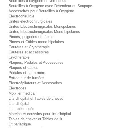
Bouteilles à oxygène et Détendeurs
Bouteilles à Oxygène avec Détendeur ou Soupape
Accessoires pour Bouteilles à Oxygène
Électrochirurgie
Unités électrochirurgicales
Unités Electrochirurgicales Monopolaires
Unités Electrochirurgicales Mono-bipolaires
Pinces, poignées et câbles
Pinces et Câbles mono-bipolaires
Cautères et Cryothérapie
Cautères et accessoires
Cryothérapie
Plaques, Pédales et Accessoires
Plaques et câbles
Pédales et carte-mère
Extracteur de fumées
Électroépilateurs et Accessoires
Électrodes
Mobilier médical
Lits d'hôpital et Tables de chevet
Lits d'hôpital
Lits spécialisés
Matelas et coussins pour lits d'hôpital
Tables de chevet et Tables de lit
Lit bariatrique