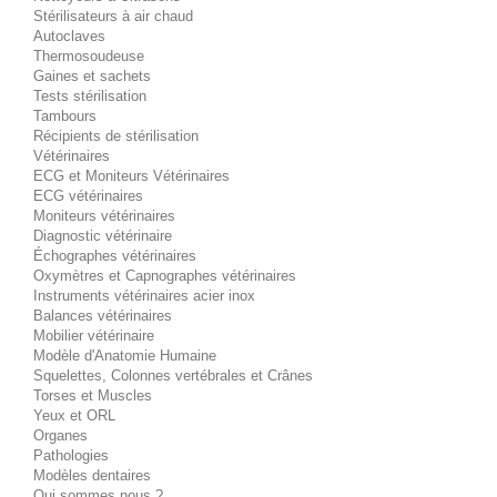
Stérilisateurs à air chaud
Autoclaves
Thermosoudeuse
Gaines et sachets
Tests stérilisation
Tambours
Récipients de stérilisation
Vétérinaires
ECG et Moniteurs Vétérinaires
ECG vétérinaires
Moniteurs vétérinaires
Diagnostic vétérinaire
Échographes vétérinaires
Oxymètres et Capnographes vétérinaires
Instruments vétérinaires acier inox
Balances vétérinaires
Mobilier vétérinaire
Modèle d'Anatomie Humaine
Squelettes, Colonnes vertébrales et Crânes
Torses et Muscles
Yeux et ORL
Organes
Pathologies
Modèles dentaires
Qui sommes nous ?