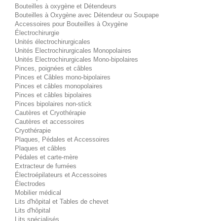
Bouteilles à oxygène et Détendeurs
Bouteilles à Oxygène avec Détendeur ou Soupape
Accessoires pour Bouteilles à Oxygène
Électrochirurgie
Unités électrochirurgicales
Unités Electrochirurgicales Monopolaires
Unités Electrochirurgicales Mono-bipolaires
Pinces, poignées et câbles
Pinces et Câbles mono-bipolaires
Pinces et câbles monopolaires
Pinces et câbles bipolaires
Pinces bipolaires non-stick
Cautères et Cryothérapie
Cautères et accessoires
Cryothérapie
Plaques, Pédales et Accessoires
Plaques et câbles
Pédales et carte-mère
Extracteur de fumées
Électroépilateurs et Accessoires
Électrodes
Mobilier médical
Lits d'hôpital et Tables de chevet
Lits d'hôpital
Lits spécialisés