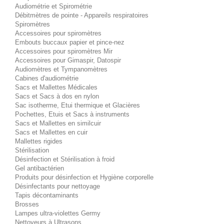
Audiométrie et Spirométrie
Débitmètres de pointe - Appareils respiratoires
Spiromètres
Accessoires pour spiromètres
Embouts buccaux papier et pince-nez
Accessoires pour spiromètres Mir
Accessoires pour Gimaspir, Datospir
Audiomètres et Tympanomètres
Cabines d'audiométrie
Sacs et Mallettes Médicales
Sacs et Sacs à dos en nylon
Sac isotherme, Etui thermique et Glacières
Pochettes, Etuis et Sacs à instruments
Sacs et Mallettes en similcuir
Sacs et Mallettes en cuir
Mallettes rigides
Stérilisation
Désinfection et Stérilisation à froid
Gel antibactérien
Produits pour désinfection et Hygiène corporelle
Désinfectants pour nettoyage
Tapis décontaminants
Brosses
Lampes ultra-violettes Germy
Nettoyeurs à Ultrasons