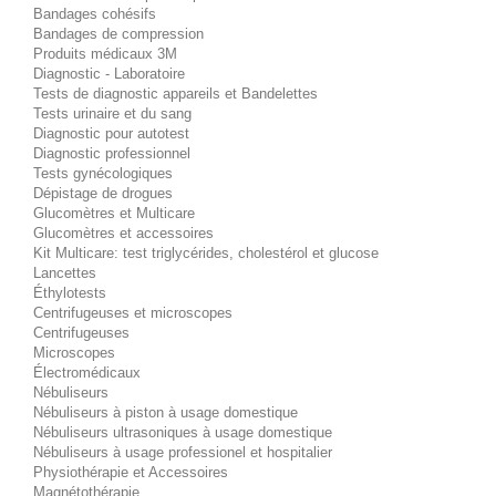
Bandages cohésifs
Bandages de compression
Produits médicaux 3M
Diagnostic - Laboratoire
Tests de diagnostic appareils et Bandelettes
Tests urinaire et du sang
Diagnostic pour autotest
Diagnostic professionnel
Tests gynécologiques
Dépistage de drogues
Glucomètres et Multicare
Glucomètres et accessoires
Kit Multicare: test triglycérides, cholestérol et glucose
Lancettes
Éthylotests
Centrifugeuses et microscopes
Centrifugeuses
Microscopes
Électromédicaux
Nébuliseurs
Nébuliseurs à piston à usage domestique
Nébuliseurs ultrasoniques à usage domestique
Nébuliseurs à usage professionel et hospitalier
Physiothérapie et Accessoires
Magnétothérapie