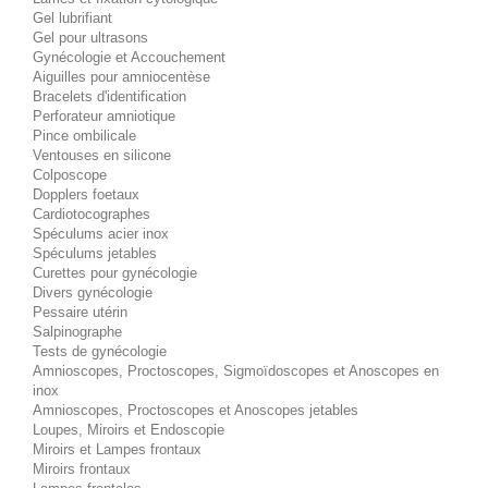
Gel lubrifiant
Gel pour ultrasons
Gynécologie et Accouchement
Aiguilles pour amniocentèse
Bracelets d'identification
Perforateur amniotique
Pince ombilicale
Ventouses en silicone
Colposcope
Dopplers foetaux
Cardiotocographes
Spéculums acier inox
Spéculums jetables
Curettes pour gynécologie
Divers gynécologie
Pessaire utérin
Salpinographe
Tests de gynécologie
Amnioscopes, Proctoscopes, Sigmoïdoscopes et Anoscopes en
inox
Amnioscopes, Proctoscopes et Anoscopes jetables
Loupes, Miroirs et Endoscopie
Miroirs et Lampes frontaux
Miroirs frontaux