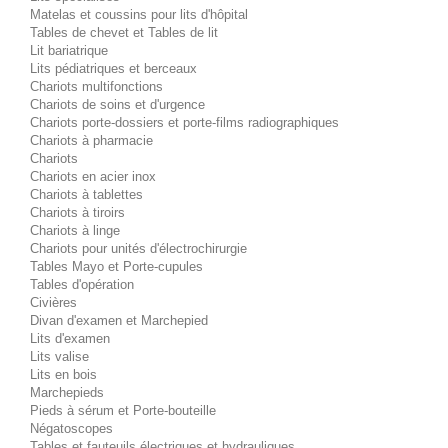
Matelas et coussins pour lits d'hôpital
Tables de chevet et Tables de lit
Lit bariatrique
Lits pédiatriques et berceaux
Chariots multifonctions
Chariots de soins et d'urgence
Chariots porte-dossiers et porte-films radiographiques
Chariots à pharmacie
Chariots
Chariots en acier inox
Chariots à tablettes
Chariots à tiroirs
Chariots à linge
Chariots pour unités d'électrochirurgie
Tables Mayo et Porte-cupules
Tables d'opération
Civières
Divan d'examen et Marchepied
Lits d'examen
Lits valise
Lits en bois
Marchepieds
Pieds à sérum et Porte-bouteille
Négatoscopes
Tables et fauteuils électriques et hydrauliques