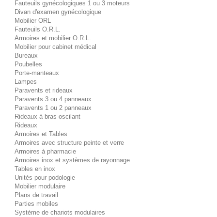
Fauteuils gynécologiques 1 ou 3 moteurs
Divan d'examen gynécologique
Mobilier ORL
Fauteuils O.R.L.
Armoires et mobilier O.R.L.
Mobilier pour cabinet médical
Bureaux
Poubelles
Porte-manteaux
Lampes
Paravents et rideaux
Paravents 3 ou 4 panneaux
Paravents 1 ou 2 panneaux
Rideaux à bras oscilant
Rideaux
Armoires et Tables
Armoires avec structure peinte et verre
Armoires à pharmacie
Armoires inox et systèmes de rayonnage
Tables en inox
Unités pour podologie
Mobilier modulaire
Plans de travail
Parties mobiles
Système de chariots modulaires