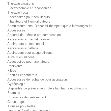
Thérapie ultrasons
Électrothérapie et Ionophorèse
Thérapie Tecar
Accessoires pour nébuliseurs
Inhalateurs et Humidificateurs
Stimulateurs tens, Dispositif thérapeutique à infrarouges et
Accessoires
Appareil de thérapie par compression
Aspirateurs à main et Tire-lait
Aspirateurs professionnels
Aspirateurs à batterie
Aspirateurs pour usage clinique
Tuyaux en silicone
Accessoires pour aspirateurs
Récipients
Filtres
Canules et cathéters
Accessoires de rechange pour aspirateurs
Gynécologie
Dispositifs de prélèvement, Gels lubrifiants et ultrasons
Spatules
Brossettes de prélèvement
Cotons-tiges
Trousse pour frottis
Lames et fixation cytologique