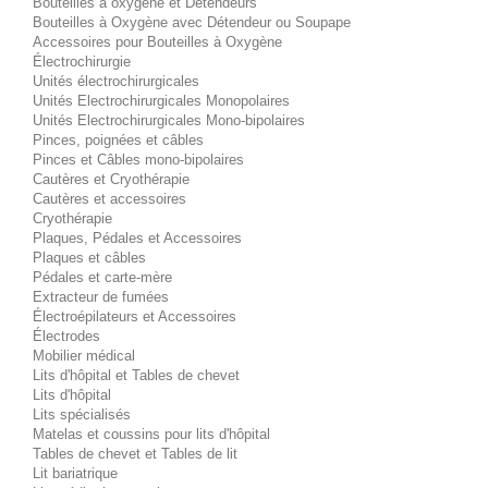
Bouteilles à oxygène et Détendeurs
Bouteilles à Oxygène avec Détendeur ou Soupape
Accessoires pour Bouteilles à Oxygène
Électrochirurgie
Unités électrochirurgicales
Unités Electrochirurgicales Monopolaires
Unités Electrochirurgicales Mono-bipolaires
Pinces, poignées et câbles
Pinces et Câbles mono-bipolaires
Cautères et Cryothérapie
Cautères et accessoires
Cryothérapie
Plaques, Pédales et Accessoires
Plaques et câbles
Pédales et carte-mère
Extracteur de fumées
Électroépilateurs et Accessoires
Électrodes
Mobilier médical
Lits d'hôpital et Tables de chevet
Lits d'hôpital
Lits spécialisés
Matelas et coussins pour lits d'hôpital
Tables de chevet et Tables de lit
Lit bariatrique