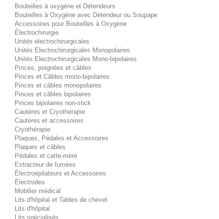
Bouteilles à oxygène et Détendeurs
Bouteilles à Oxygène avec Détendeur ou Soupape
Accessoires pour Bouteilles à Oxygène
Électrochirurgie
Unités électrochirurgicales
Unités Electrochirurgicales Monopolaires
Unités Electrochirurgicales Mono-bipolaires
Pinces, poignées et câbles
Pinces et Câbles mono-bipolaires
Pinces et câbles monopolaires
Pinces et câbles bipolaires
Pinces bipolaires non-stick
Cautères et Cryothérapie
Cautères et accessoires
Cryothérapie
Plaques, Pédales et Accessoires
Plaques et câbles
Pédales et carte-mère
Extracteur de fumées
Électroépilateurs et Accessoires
Électrodes
Mobilier médical
Lits d'hôpital et Tables de chevet
Lits d'hôpital
Lits spécialisés