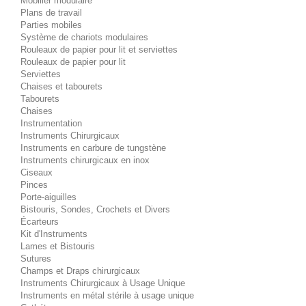
Mobilier modulaire
Plans de travail
Parties mobiles
Système de chariots modulaires
Rouleaux de papier pour lit et serviettes
Rouleaux de papier pour lit
Serviettes
Chaises et tabourets
Tabourets
Chaises
Instrumentation
Instruments Chirurgicaux
Instruments en carbure de tungstène
Instruments chirurgicaux en inox
Ciseaux
Pinces
Porte-aiguilles
Bistouris, Sondes, Crochets et Divers
Écarteurs
Kit d'Instruments
Lames et Bistouris
Sutures
Champs et Draps chirurgicaux
Instruments Chirurgicaux à Usage Unique
Instruments en métal stérile à usage unique