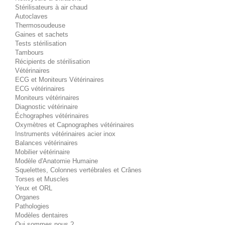
Stérilisateurs à air chaud
Autoclaves
Thermosoudeuse
Gaines et sachets
Tests stérilisation
Tambours
Récipients de stérilisation
Vétérinaires
ECG et Moniteurs Vétérinaires
ECG vétérinaires
Moniteurs vétérinaires
Diagnostic vétérinaire
Échographes vétérinaires
Oxymètres et Capnographes vétérinaires
Instruments vétérinaires acier inox
Balances vétérinaires
Mobilier vétérinaire
Modèle d'Anatomie Humaine
Squelettes, Colonnes vertébrales et Crânes
Torses et Muscles
Yeux et ORL
Organes
Pathologies
Modèles dentaires
Qui sommes nous ?