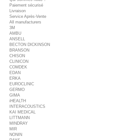
Paiement sécurisé
Livraison
Service Après-Vente
All manufacturers
3M
AMBU
ANSELL
BECTON DICKINSON
BRANSON
CHISON
CLINICON
COMDEK
EDAN
ERKA
EUROCLINIC
GERMO
GIMA
iHEALTH
INTERACOUSTICS
KAI MEDICAL
LITTMANN
MINDRAY
MIR
NONIN