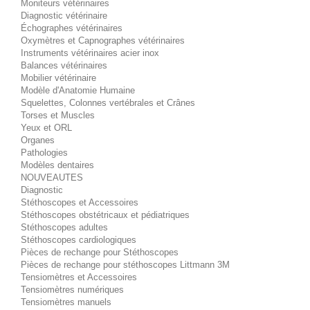
Moniteurs vétérinaires
Diagnostic vétérinaire
Échographes vétérinaires
Oxymètres et Capnographes vétérinaires
Instruments vétérinaires acier inox
Balances vétérinaires
Mobilier vétérinaire
Modèle d'Anatomie Humaine
Squelettes, Colonnes vertébrales et Crânes
Torses et Muscles
Yeux et ORL
Organes
Pathologies
Modèles dentaires
NOUVEAUTES
Diagnostic
Stéthoscopes et Accessoires
Stéthoscopes obstétricaux et pédiatriques
Stéthoscopes adultes
Stéthoscopes cardiologiques
Pièces de rechange pour Stéthoscopes
Pièces de rechange pour stéthoscopes Littmann 3M
Tensiomètres et Accessoires
Tensiomètres numériques
Tensiomètres manuels