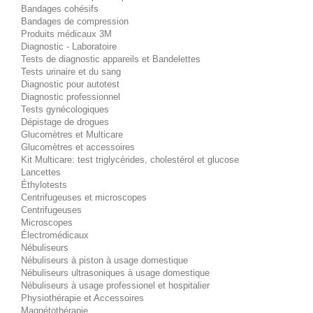
Bandages cohésifs
Bandages de compression
Produits médicaux 3M
Diagnostic - Laboratoire
Tests de diagnostic appareils et Bandelettes
Tests urinaire et du sang
Diagnostic pour autotest
Diagnostic professionnel
Tests gynécologiques
Dépistage de drogues
Glucomètres et Multicare
Glucomètres et accessoires
Kit Multicare: test triglycérides, cholestérol et glucose
Lancettes
Éthylotests
Centrifugeuses et microscopes
Centrifugeuses
Microscopes
Électromédicaux
Nébuliseurs
Nébuliseurs à piston à usage domestique
Nébuliseurs ultrasoniques à usage domestique
Nébuliseurs à usage professionel et hospitalier
Physiothérapie et Accessoires
Magnétothérapie