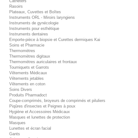
Cathéters
Rasoirs
Plateaux, Cuvettes et Boîtes
Instruments ORL - Miroirs laryngiens
Instruments de gynécologie
Instruments pour esthétique
Instruments dentaires
Emporte-pièce à biopsie et Curettes dermiques Kai
Soins et Pharmacie
Thermomètres
Thermomètres digitaux
Thermomètres auriculaires et frontaux
Tourniquets et Garrots
Vêtements Médicaux
Vêtements jetables
Vêtements en coton
Soins Divers
Produits Pharmadoct
Coupe-comprimés, broyeurs de comprimés et piluliers
Piqûres d'insectes et Peignes à poux
Hygiène et Accessoires Médicaux
Masques et lunettes de protection
Masques
Lunettes et écran facial
Gants