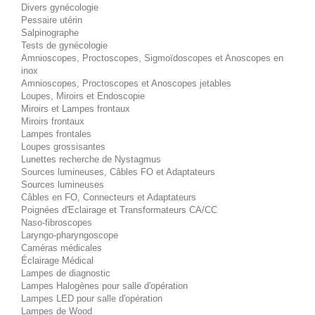
Divers gynécologie
Pessaire utérin
Salpinographe
Tests de gynécologie
Amnioscopes, Proctoscopes, Sigmoïdoscopes et Anoscopes en
inox
Amnioscopes, Proctoscopes et Anoscopes jetables
Loupes, Miroirs et Endoscopie
Miroirs et Lampes frontaux
Miroirs frontaux
Lampes frontales
Loupes grossisantes
Lunettes recherche de Nystagmus
Sources lumineuses, Câbles FO et Adaptateurs
Sources lumineuses
Câbles en FO, Connecteurs et Adaptateurs
Poignées d'Eclairage et Transformateurs CA/CC
Naso-fibroscopes
Laryngo-pharyngoscope
Caméras médicales
Éclairage Médical
Lampes de diagnostic
Lampes Halogènes pour salle d'opération
Lampes LED pour salle d'opération
Lampes de Wood