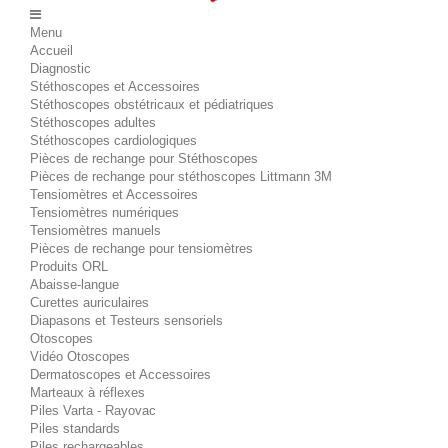
Menu
Accueil
Diagnostic
Stéthoscopes et Accessoires
Stéthoscopes obstétricaux et pédiatriques
Stéthoscopes adultes
Stéthoscopes cardiologiques
Pièces de rechange pour Stéthoscopes
Pièces de rechange pour stéthoscopes Littmann 3M
Tensiomètres et Accessoires
Tensiomètres numériques
Tensiomètres manuels
Pièces de rechange pour tensiomètres
Produits ORL
Abaisse-langue
Curettes auriculaires
Diapasons et Testeurs sensoriels
Otoscopes
Vidéo Otoscopes
Dermatoscopes et Accessoires
Marteaux à réflexes
Piles Varta - Rayovac
Piles standards
Piles rechargeables