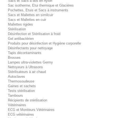
Sacs et Sacs à dos en nylon
Sac isotherme, Etui thermique et Glacières
Pochettes, Etuis et Sacs à instruments
Sacs et Mallettes en similcuir
Sacs et Mallettes en cuir
Mallettes rigides
Stérilisation
Désinfection et Stérilisation à froid
Gel antibactérien
Produits pour désinfection et Hygiène corporelle
Désinfectants pour nettoyage
Tapis décontaminants
Brosses
Lampes ultra-violettes Germy
Nettoyeurs à Ultrasons
Stérilisateurs à air chaud
Autoclaves
Thermosoudeuse
Gaines et sachets
Tests stérilisation
Tambours
Récipients de stérilisation
Vétérinaires
ECG et Moniteurs Vétérinaires
ECG vétérinaires