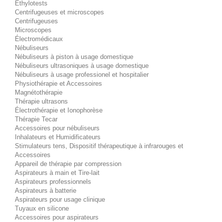
Éthylotests
Centrifugeuses et microscopes
Centrifugeuses
Microscopes
Électromédicaux
Nébuliseurs
Nébuliseurs à piston à usage domestique
Nébuliseurs ultrasoniques à usage domestique
Nébuliseurs à usage professionel et hospitalier
Physiothérapie et Accessoires
Magnétothérapie
Thérapie ultrasons
Électrothérapie et Ionophorèse
Thérapie Tecar
Accessoires pour nébuliseurs
Inhalateurs et Humidificateurs
Stimulateurs tens, Dispositif thérapeutique à infrarouges et
Accessoires
Appareil de thérapie par compression
Aspirateurs à main et Tire-lait
Aspirateurs professionnels
Aspirateurs à batterie
Aspirateurs pour usage clinique
Tuyaux en silicone
Accessoires pour aspirateurs