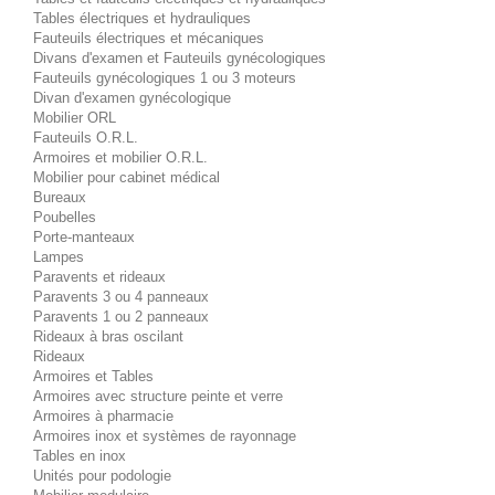
Tables électriques et hydrauliques
Fauteuils électriques et mécaniques
Divans d'examen et Fauteuils gynécologiques
Fauteuils gynécologiques 1 ou 3 moteurs
Divan d'examen gynécologique
Mobilier ORL
Fauteuils O.R.L.
Armoires et mobilier O.R.L.
Mobilier pour cabinet médical
Bureaux
Poubelles
Porte-manteaux
Lampes
Paravents et rideaux
Paravents 3 ou 4 panneaux
Paravents 1 ou 2 panneaux
Rideaux à bras oscilant
Rideaux
Armoires et Tables
Armoires avec structure peinte et verre
Armoires à pharmacie
Armoires inox et systèmes de rayonnage
Tables en inox
Unités pour podologie