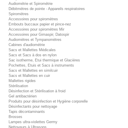
Audiométrie et Spirométrie
Débitmètres de pointe - Appareils respiratoires
Spiromètres
Accessoires pour spiromètres
Embouts buccaux papier et pince-nez
Accessoires pour spiromètres Mir
Accessoires pour Gimaspir, Datospir
Audiomètres et Tympanomètres
Cabines d'audiométrie
Sacs et Mallettes Médicales
Sacs et Sacs à dos en nylon
Sac isotherme, Etui thermique et Glacières
Pochettes, Etuis et Sacs à instruments
Sacs et Mallettes en similcuir
Sacs et Mallettes en cuir
Mallettes rigides
Stérilisation
Désinfection et Stérilisation à froid
Gel antibactérien
Produits pour désinfection et Hygiène corporelle
Désinfectants pour nettoyage
Tapis décontaminants
Brosses
Lampes ultra-violettes Germy
Nettoyeurs à Ultrasons