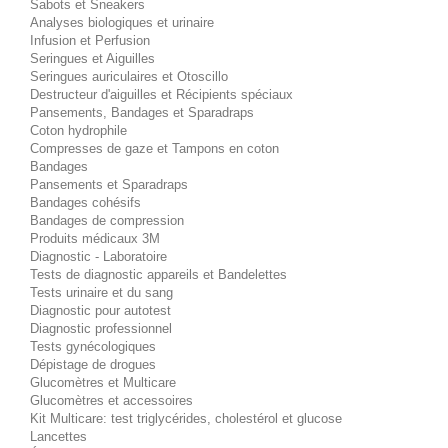
Sabots et Sneakers
Analyses biologiques et urinaire
Infusion et Perfusion
Seringues et Aiguilles
Seringues auriculaires et Otoscillo
Destructeur d'aiguilles et Récipients spéciaux
Pansements, Bandages et Sparadraps
Coton hydrophile
Compresses de gaze et Tampons en coton
Bandages
Pansements et Sparadraps
Bandages cohésifs
Bandages de compression
Produits médicaux 3M
Diagnostic - Laboratoire
Tests de diagnostic appareils et Bandelettes
Tests urinaire et du sang
Diagnostic pour autotest
Diagnostic professionnel
Tests gynécologiques
Dépistage de drogues
Glucomètres et Multicare
Glucomètres et accessoires
Kit Multicare: test triglycérides, cholestérol et glucose
Lancettes