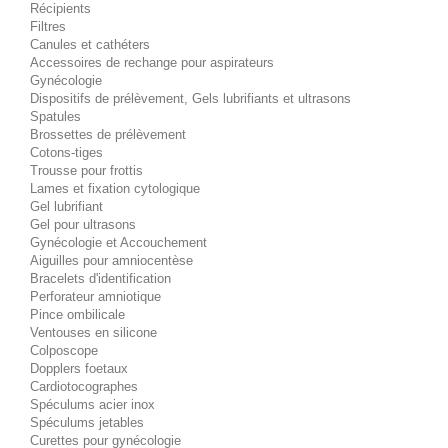
Récipients
Filtres
Canules et cathéters
Accessoires de rechange pour aspirateurs
Gynécologie
Dispositifs de prélèvement, Gels lubrifiants et ultrasons
Spatules
Brossettes de prélèvement
Cotons-tiges
Trousse pour frottis
Lames et fixation cytologique
Gel lubrifiant
Gel pour ultrasons
Gynécologie et Accouchement
Aiguilles pour amniocentèse
Bracelets d'identification
Perforateur amniotique
Pince ombilicale
Ventouses en silicone
Colposcope
Dopplers foetaux
Cardiotocographes
Spéculums acier inox
Spéculums jetables
Curettes pour gynécologie