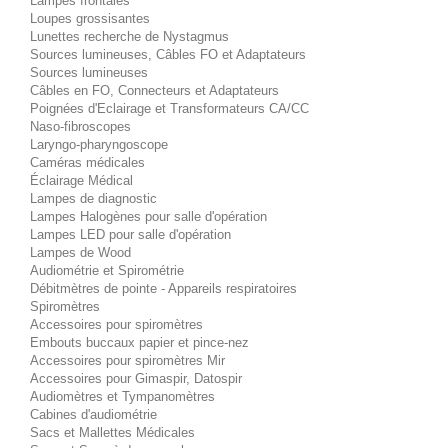
Lampes frontales
Loupes grossisantes
Lunettes recherche de Nystagmus
Sources lumineuses, Câbles FO et Adaptateurs
Sources lumineuses
Câbles en FO, Connecteurs et Adaptateurs
Poignées d'Eclairage et Transformateurs CA/CC
Naso-fibroscopes
Laryngo-pharyngoscope
Caméras médicales
Éclairage Médical
Lampes de diagnostic
Lampes Halogènes pour salle d'opération
Lampes LED pour salle d'opération
Lampes de Wood
Audiométrie et Spirométrie
Débitmètres de pointe - Appareils respiratoires
Spiromètres
Accessoires pour spiromètres
Embouts buccaux papier et pince-nez
Accessoires pour spiromètres Mir
Accessoires pour Gimaspir, Datospir
Audiomètres et Tympanomètres
Cabines d'audiométrie
Sacs et Mallettes Médicales