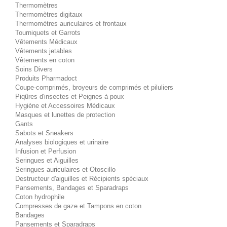
Thermomètres
Thermomètres digitaux
Thermomètres auriculaires et frontaux
Tourniquets et Garrots
Vêtements Médicaux
Vêtements jetables
Vêtements en coton
Soins Divers
Produits Pharmadoct
Coupe-comprimés, broyeurs de comprimés et piluliers
Piqûres d'insectes et Peignes à poux
Hygiène et Accessoires Médicaux
Masques et lunettes de protection
Gants
Sabots et Sneakers
Analyses biologiques et urinaire
Infusion et Perfusion
Seringues et Aiguilles
Seringues auriculaires et Otoscillo
Destructeur d'aiguilles et Récipients spéciaux
Pansements, Bandages et Sparadraps
Coton hydrophile
Compresses de gaze et Tampons en coton
Bandages
Pansements et Sparadraps