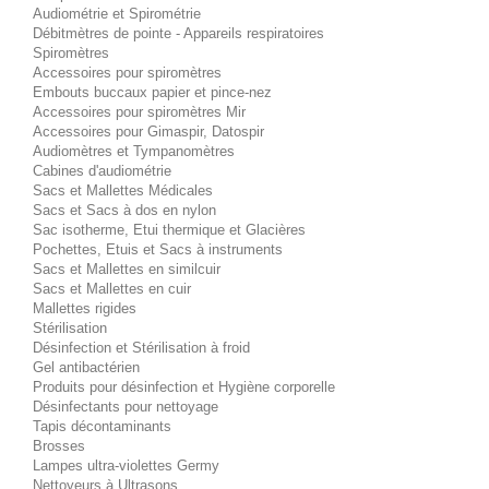
Audiométrie et Spirométrie
Débitmètres de pointe - Appareils respiratoires
Spiromètres
Accessoires pour spiromètres
Embouts buccaux papier et pince-nez
Accessoires pour spiromètres Mir
Accessoires pour Gimaspir, Datospir
Audiomètres et Tympanomètres
Cabines d'audiométrie
Sacs et Mallettes Médicales
Sacs et Sacs à dos en nylon
Sac isotherme, Etui thermique et Glacières
Pochettes, Etuis et Sacs à instruments
Sacs et Mallettes en similcuir
Sacs et Mallettes en cuir
Mallettes rigides
Stérilisation
Désinfection et Stérilisation à froid
Gel antibactérien
Produits pour désinfection et Hygiène corporelle
Désinfectants pour nettoyage
Tapis décontaminants
Brosses
Lampes ultra-violettes Germy
Nettoyeurs à Ultrasons