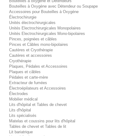
Bouteilles à oxygène et Détendeurs
Bouteilles à Oxygène avec Détendeur ou Soupape
Accessoires pour Bouteilles à Oxygène
Électrochirurgie
Unités électrochirurgicales
Unités Electrochirurgicales Monopolaires
Unités Electrochirurgicales Mono-bipolaires
Pinces, poignées et câbles
Pinces et Câbles mono-bipolaires
Cautères et Cryothérapie
Cautères et accessoires
Cryothérapie
Plaques, Pédales et Accessoires
Plaques et câbles
Pédales et carte-mère
Extracteur de fumées
Électroépilateurs et Accessoires
Électrodes
Mobilier médical
Lits d'hôpital et Tables de chevet
Lits d'hôpital
Lits spécialisés
Matelas et coussins pour lits d'hôpital
Tables de chevet et Tables de lit
Lit bariatrique