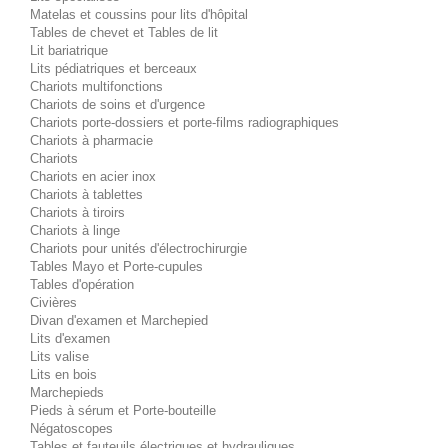
Matelas et coussins pour lits d'hôpital
Tables de chevet et Tables de lit
Lit bariatrique
Lits pédiatriques et berceaux
Chariots multifonctions
Chariots de soins et d'urgence
Chariots porte-dossiers et porte-films radiographiques
Chariots à pharmacie
Chariots
Chariots en acier inox
Chariots à tablettes
Chariots à tiroirs
Chariots à linge
Chariots pour unités d'électrochirurgie
Tables Mayo et Porte-cupules
Tables d'opération
Civières
Divan d'examen et Marchepied
Lits d'examen
Lits valise
Lits en bois
Marchepieds
Pieds à sérum et Porte-bouteille
Négatoscopes
Tables et fauteuils électriques et hydrauliques