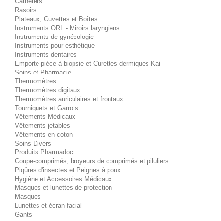
Cathéters
Rasoirs
Plateaux, Cuvettes et Boîtes
Instruments ORL - Miroirs laryngiens
Instruments de gynécologie
Instruments pour esthétique
Instruments dentaires
Emporte-pièce à biopsie et Curettes dermiques Kai
Soins et Pharmacie
Thermomètres
Thermomètres digitaux
Thermomètres auriculaires et frontaux
Tourniquets et Garrots
Vêtements Médicaux
Vêtements jetables
Vêtements en coton
Soins Divers
Produits Pharmadoct
Coupe-comprimés, broyeurs de comprimés et piluliers
Piqûres d'insectes et Peignes à poux
Hygiène et Accessoires Médicaux
Masques et lunettes de protection
Masques
Lunettes et écran facial
Gants