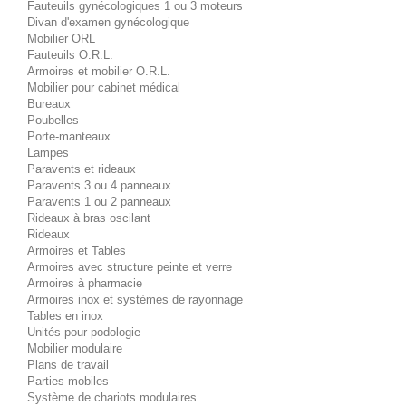
Fauteuils gynécologiques 1 ou 3 moteurs
Divan d'examen gynécologique
Mobilier ORL
Fauteuils O.R.L.
Armoires et mobilier O.R.L.
Mobilier pour cabinet médical
Bureaux
Poubelles
Porte-manteaux
Lampes
Paravents et rideaux
Paravents 3 ou 4 panneaux
Paravents 1 ou 2 panneaux
Rideaux à bras oscilant
Rideaux
Armoires et Tables
Armoires avec structure peinte et verre
Armoires à pharmacie
Armoires inox et systèmes de rayonnage
Tables en inox
Unités pour podologie
Mobilier modulaire
Plans de travail
Parties mobiles
Système de chariots modulaires