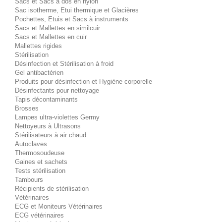
Sacs et Sacs à dos en nylon
Sac isotherme, Etui thermique et Glacières
Pochettes, Etuis et Sacs à instruments
Sacs et Mallettes en similcuir
Sacs et Mallettes en cuir
Mallettes rigides
Stérilisation
Désinfection et Stérilisation à froid
Gel antibactérien
Produits pour désinfection et Hygiène corporelle
Désinfectants pour nettoyage
Tapis décontaminants
Brosses
Lampes ultra-violettes Germy
Nettoyeurs à Ultrasons
Stérilisateurs à air chaud
Autoclaves
Thermosoudeuse
Gaines et sachets
Tests stérilisation
Tambours
Récipients de stérilisation
Vétérinaires
ECG et Moniteurs Vétérinaires
ECG vétérinaires