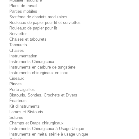
Mobilier modulaire
Plans de travail
Parties mobiles
Système de chariots modulaires
Rouleaux de papier pour lit et serviettes
Rouleaux de papier pour lit
Serviettes
Chaises et tabourets
Tabourets
Chaises
Instrumentation
Instruments Chirurgicaux
Instruments en carbure de tungstène
Instruments chirurgicaux en inox
Ciseaux
Pinces
Porte-aiguilles
Bistouris, Sondes, Crochets et Divers
Écarteurs
Kit d'Instruments
Lames et Bistouris
Sutures
Champs et Draps chirurgicaux
Instruments Chirurgicaux à Usage Unique
Instruments en métal stérile à usage unique