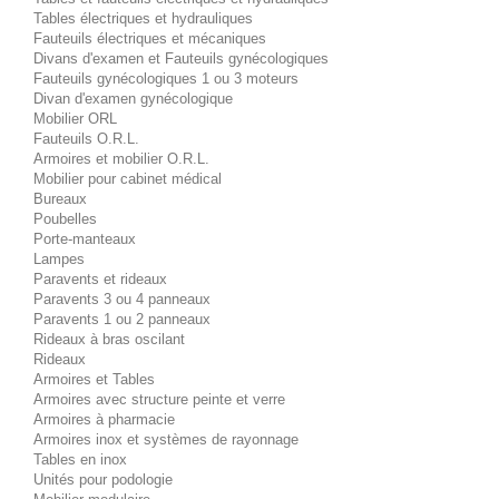
Tables électriques et hydrauliques
Fauteuils électriques et mécaniques
Divans d'examen et Fauteuils gynécologiques
Fauteuils gynécologiques 1 ou 3 moteurs
Divan d'examen gynécologique
Mobilier ORL
Fauteuils O.R.L.
Armoires et mobilier O.R.L.
Mobilier pour cabinet médical
Bureaux
Poubelles
Porte-manteaux
Lampes
Paravents et rideaux
Paravents 3 ou 4 panneaux
Paravents 1 ou 2 panneaux
Rideaux à bras oscilant
Rideaux
Armoires et Tables
Armoires avec structure peinte et verre
Armoires à pharmacie
Armoires inox et systèmes de rayonnage
Tables en inox
Unités pour podologie