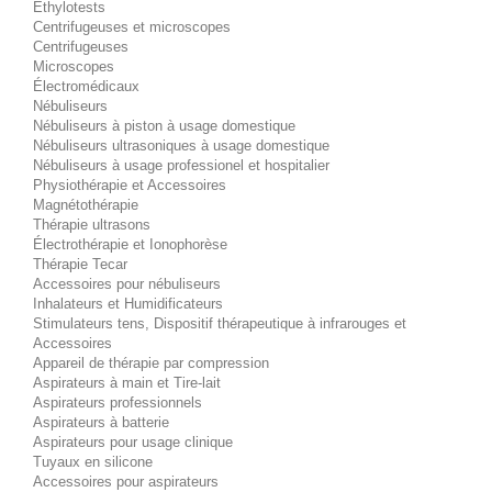
Éthylotests
Centrifugeuses et microscopes
Centrifugeuses
Microscopes
Électromédicaux
Nébuliseurs
Nébuliseurs à piston à usage domestique
Nébuliseurs ultrasoniques à usage domestique
Nébuliseurs à usage professionel et hospitalier
Physiothérapie et Accessoires
Magnétothérapie
Thérapie ultrasons
Électrothérapie et Ionophorèse
Thérapie Tecar
Accessoires pour nébuliseurs
Inhalateurs et Humidificateurs
Stimulateurs tens, Dispositif thérapeutique à infrarouges et
Accessoires
Appareil de thérapie par compression
Aspirateurs à main et Tire-lait
Aspirateurs professionnels
Aspirateurs à batterie
Aspirateurs pour usage clinique
Tuyaux en silicone
Accessoires pour aspirateurs