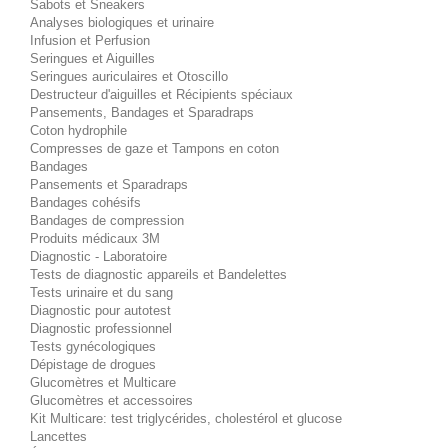
Sabots et Sneakers
Analyses biologiques et urinaire
Infusion et Perfusion
Seringues et Aiguilles
Seringues auriculaires et Otoscillo
Destructeur d'aiguilles et Récipients spéciaux
Pansements, Bandages et Sparadraps
Coton hydrophile
Compresses de gaze et Tampons en coton
Bandages
Pansements et Sparadraps
Bandages cohésifs
Bandages de compression
Produits médicaux 3M
Diagnostic - Laboratoire
Tests de diagnostic appareils et Bandelettes
Tests urinaire et du sang
Diagnostic pour autotest
Diagnostic professionnel
Tests gynécologiques
Dépistage de drogues
Glucomètres et Multicare
Glucomètres et accessoires
Kit Multicare: test triglycérides, cholestérol et glucose
Lancettes