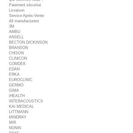
Paiement sécurisé
Livraison
Service Après-Vente
All manufacturers
3M
AMBU
ANSELL
BECTON DICKINSON
BRANSON
CHISON
CLINICON
COMDEK
EDAN
ERKA
EUROCLINIC
GERMO
GIMA
iHEALTH
INTERACOUSTICS
KAI MEDICAL
LITTMANN
MINDRAY
MIR
NONIN