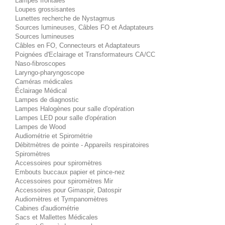
Lampes frontales
Loupes grossisantes
Lunettes recherche de Nystagmus
Sources lumineuses, Câbles FO et Adaptateurs
Sources lumineuses
Câbles en FO, Connecteurs et Adaptateurs
Poignées d'Eclairage et Transformateurs CA/CC
Naso-fibroscopes
Laryngo-pharyngoscope
Caméras médicales
Éclairage Médical
Lampes de diagnostic
Lampes Halogènes pour salle d'opération
Lampes LED pour salle d'opération
Lampes de Wood
Audiométrie et Spirométrie
Débitmètres de pointe - Appareils respiratoires
Spiromètres
Accessoires pour spiromètres
Embouts buccaux papier et pince-nez
Accessoires pour spiromètres Mir
Accessoires pour Gimaspir, Datospir
Audiomètres et Tympanomètres
Cabines d'audiométrie
Sacs et Mallettes Médicales