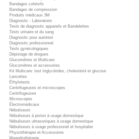
Bandages cohésifs
Bandages de compression
Produits médicaux 3M
Diagnostic - Laboratoire
Tests de diagnostic appareils et Bandelettes
Tests urinaire et du sang
Diagnostic pour autotest
Diagnostic professionnel
Tests gynécologiques
Dépistage de drogues
Glucomètres et Multicare
Glucomètres et accessoires
Kit Multicare: test triglycérides, cholestérol et glucose
Lancettes
Éthylotests
Centrifugeuses et microscopes
Centrifugeuses
Microscopes
Électromédicaux
Nébuliseurs
Nébuliseurs à piston à usage domestique
Nébuliseurs ultrasoniques à usage domestique
Nébuliseurs à usage professionel et hospitalier
Physiothérapie et Accessoires
Magnétothérapie