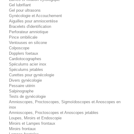
Gel lubrifiant
Gel pour ultrasons
Gynécologie et Accouchement
Aiguilles pour amniocentèse
Bracelets d'identification
Perforateur amniotique
Pince ombilicale
Ventouses en silicone
Colposcope
Dopplers foetaux
Cardiotocographes
Spéculums acier inox
Spéculums jetables
Curettes pour gynécologie
Divers gynécologie
Pessaire utérin
Salpinographe
Tests de gynécologie
Amnioscopes, Proctoscopes, Sigmoïdoscopes et Anoscopes en
inox
Amnioscopes, Proctoscopes et Anoscopes jetables
Loupes, Miroirs et Endoscopie
Miroirs et Lampes frontaux
Miroirs frontaux