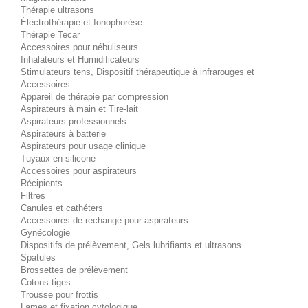
Thérapie ultrasons
Électrothérapie et Ionophorèse
Thérapie Tecar
Accessoires pour nébuliseurs
Inhalateurs et Humidificateurs
Stimulateurs tens, Dispositif thérapeutique à infrarouges et
Accessoires
Appareil de thérapie par compression
Aspirateurs à main et Tire-lait
Aspirateurs professionnels
Aspirateurs à batterie
Aspirateurs pour usage clinique
Tuyaux en silicone
Accessoires pour aspirateurs
Récipients
Filtres
Canules et cathéters
Accessoires de rechange pour aspirateurs
Gynécologie
Dispositifs de prélèvement, Gels lubrifiants et ultrasons
Spatules
Brossettes de prélèvement
Cotons-tiges
Trousse pour frottis
Lames et fixation cytologique