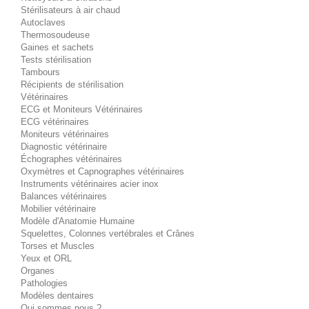
Stérilisateurs à air chaud
Autoclaves
Thermosoudeuse
Gaines et sachets
Tests stérilisation
Tambours
Récipients de stérilisation
Vétérinaires
ECG et Moniteurs Vétérinaires
ECG vétérinaires
Moniteurs vétérinaires
Diagnostic vétérinaire
Échographes vétérinaires
Oxymètres et Capnographes vétérinaires
Instruments vétérinaires acier inox
Balances vétérinaires
Mobilier vétérinaire
Modèle d'Anatomie Humaine
Squelettes, Colonnes vertébrales et Crânes
Torses et Muscles
Yeux et ORL
Organes
Pathologies
Modèles dentaires
Qui sommes nous ?