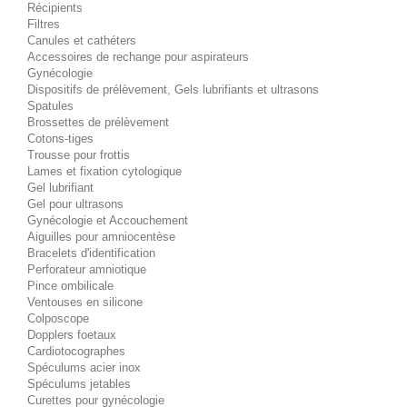
Récipients
Filtres
Canules et cathéters
Accessoires de rechange pour aspirateurs
Gynécologie
Dispositifs de prélèvement, Gels lubrifiants et ultrasons
Spatules
Brossettes de prélèvement
Cotons-tiges
Trousse pour frottis
Lames et fixation cytologique
Gel lubrifiant
Gel pour ultrasons
Gynécologie et Accouchement
Aiguilles pour amniocentèse
Bracelets d'identification
Perforateur amniotique
Pince ombilicale
Ventouses en silicone
Colposcope
Dopplers foetaux
Cardiotocographes
Spéculums acier inox
Spéculums jetables
Curettes pour gynécologie