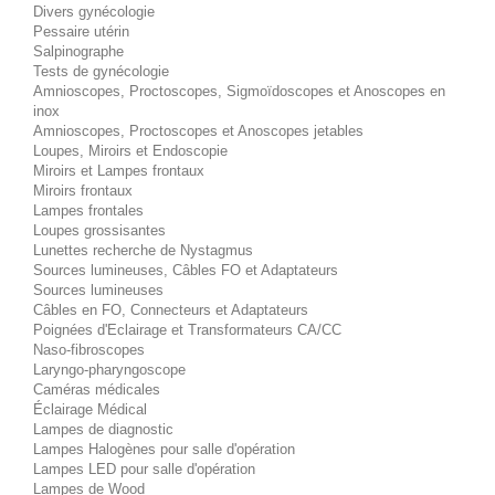
Divers gynécologie
Pessaire utérin
Salpinographe
Tests de gynécologie
Amnioscopes, Proctoscopes, Sigmoïdoscopes et Anoscopes en
inox
Amnioscopes, Proctoscopes et Anoscopes jetables
Loupes, Miroirs et Endoscopie
Miroirs et Lampes frontaux
Miroirs frontaux
Lampes frontales
Loupes grossisantes
Lunettes recherche de Nystagmus
Sources lumineuses, Câbles FO et Adaptateurs
Sources lumineuses
Câbles en FO, Connecteurs et Adaptateurs
Poignées d'Eclairage et Transformateurs CA/CC
Naso-fibroscopes
Laryngo-pharyngoscope
Caméras médicales
Éclairage Médical
Lampes de diagnostic
Lampes Halogènes pour salle d'opération
Lampes LED pour salle d'opération
Lampes de Wood