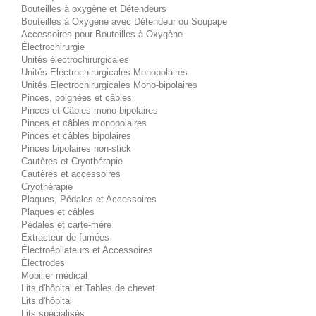
Bouteilles à oxygène et Détendeurs
Bouteilles à Oxygène avec Détendeur ou Soupape
Accessoires pour Bouteilles à Oxygène
Électrochirurgie
Unités électrochirurgicales
Unités Electrochirurgicales Monopolaires
Unités Electrochirurgicales Mono-bipolaires
Pinces, poignées et câbles
Pinces et Câbles mono-bipolaires
Pinces et câbles monopolaires
Pinces et câbles bipolaires
Pinces bipolaires non-stick
Cautères et Cryothérapie
Cautères et accessoires
Cryothérapie
Plaques, Pédales et Accessoires
Plaques et câbles
Pédales et carte-mère
Extracteur de fumées
Électroépilateurs et Accessoires
Électrodes
Mobilier médical
Lits d'hôpital et Tables de chevet
Lits d'hôpital
Lits spécialisés