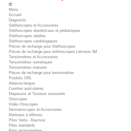
Menu
Accueil
Diagnostic
Stéthoscopes et Accessoires
Stéthoscopes obstétricaux et pédiatriques
Stéthoscopes adultes
Stéthoscopes cardiologiques
Pièces de rechange pour Stéthoscopes
Pièces de rechange pour stéthoscopes Littmann 3M
Tensiomètres et Accessoires
Tensiomètres numériques
Tensiomètres manuels
Pièces de rechange pour tensiomètres
Produits ORL
Abaisse-langue
Curettes auriculaires
Diapasons et Testeurs sensoriels
Otoscopes
Vidéo Otoscopes
Dermatoscopes et Accessoires
Marteaux à réflexes
Piles Varta - Rayovac
Piles standards
Piles rechargeables