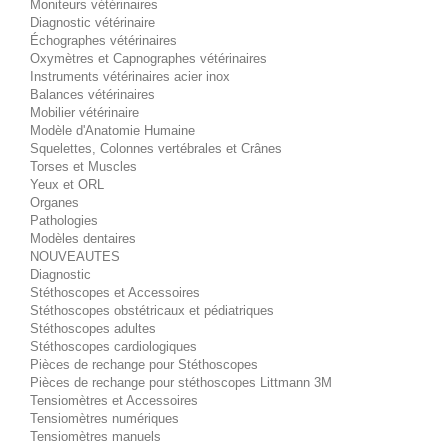
Moniteurs vétérinaires
Diagnostic vétérinaire
Échographes vétérinaires
Oxymètres et Capnographes vétérinaires
Instruments vétérinaires acier inox
Balances vétérinaires
Mobilier vétérinaire
Modèle d'Anatomie Humaine
Squelettes, Colonnes vertébrales et Crânes
Torses et Muscles
Yeux et ORL
Organes
Pathologies
Modèles dentaires
NOUVEAUTES
Diagnostic
Stéthoscopes et Accessoires
Stéthoscopes obstétricaux et pédiatriques
Stéthoscopes adultes
Stéthoscopes cardiologiques
Pièces de rechange pour Stéthoscopes
Pièces de rechange pour stéthoscopes Littmann 3M
Tensiomètres et Accessoires
Tensiomètres numériques
Tensiomètres manuels