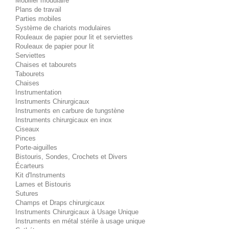
Mobilier modulaire
Plans de travail
Parties mobiles
Système de chariots modulaires
Rouleaux de papier pour lit et serviettes
Rouleaux de papier pour lit
Serviettes
Chaises et tabourets
Tabourets
Chaises
Instrumentation
Instruments Chirurgicaux
Instruments en carbure de tungstène
Instruments chirurgicaux en inox
Ciseaux
Pinces
Porte-aiguilles
Bistouris, Sondes, Crochets et Divers
Écarteurs
Kit d'Instruments
Lames et Bistouris
Sutures
Champs et Draps chirurgicaux
Instruments Chirurgicaux à Usage Unique
Instruments en métal stérile à usage unique