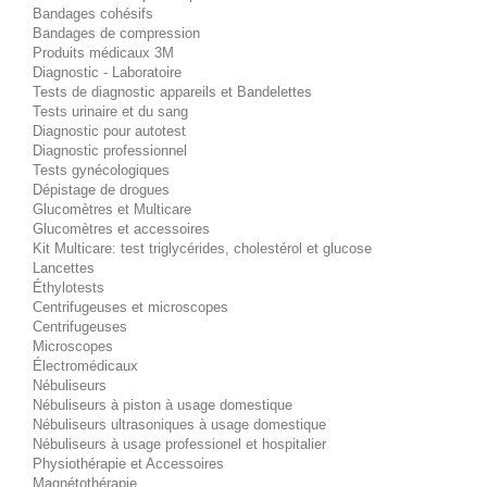
Bandages cohésifs
Bandages de compression
Produits médicaux 3M
Diagnostic - Laboratoire
Tests de diagnostic appareils et Bandelettes
Tests urinaire et du sang
Diagnostic pour autotest
Diagnostic professionnel
Tests gynécologiques
Dépistage de drogues
Glucomètres et Multicare
Glucomètres et accessoires
Kit Multicare: test triglycérides, cholestérol et glucose
Lancettes
Éthylotests
Centrifugeuses et microscopes
Centrifugeuses
Microscopes
Électromédicaux
Nébuliseurs
Nébuliseurs à piston à usage domestique
Nébuliseurs ultrasoniques à usage domestique
Nébuliseurs à usage professionel et hospitalier
Physiothérapie et Accessoires
Magnétothérapie