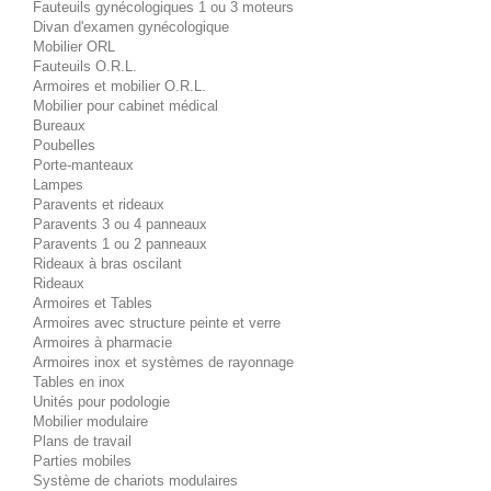
Fauteuils gynécologiques 1 ou 3 moteurs
Divan d'examen gynécologique
Mobilier ORL
Fauteuils O.R.L.
Armoires et mobilier O.R.L.
Mobilier pour cabinet médical
Bureaux
Poubelles
Porte-manteaux
Lampes
Paravents et rideaux
Paravents 3 ou 4 panneaux
Paravents 1 ou 2 panneaux
Rideaux à bras oscilant
Rideaux
Armoires et Tables
Armoires avec structure peinte et verre
Armoires à pharmacie
Armoires inox et systèmes de rayonnage
Tables en inox
Unités pour podologie
Mobilier modulaire
Plans de travail
Parties mobiles
Système de chariots modulaires