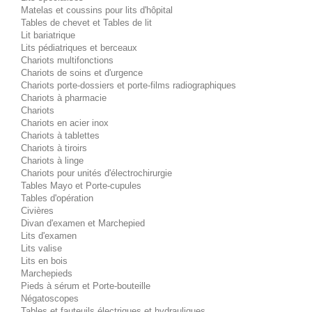
Matelas et coussins pour lits d'hôpital
Tables de chevet et Tables de lit
Lit bariatrique
Lits pédiatriques et berceaux
Chariots multifonctions
Chariots de soins et d'urgence
Chariots porte-dossiers et porte-films radiographiques
Chariots à pharmacie
Chariots
Chariots en acier inox
Chariots à tablettes
Chariots à tiroirs
Chariots à linge
Chariots pour unités d'électrochirurgie
Tables Mayo et Porte-cupules
Tables d'opération
Civières
Divan d'examen et Marchepied
Lits d'examen
Lits valise
Lits en bois
Marchepieds
Pieds à sérum et Porte-bouteille
Négatoscopes
Tables et fauteuils électriques et hydrauliques