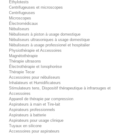
Éthylotests
Centrifugeuses et microscopes
Centrifugeuses
Microscopes
Électromédicaux
Nébuliseurs
Nébuliseurs à piston à usage domestique
Nébuliseurs ultrasoniques à usage domestique
Nébuliseurs à usage professionel et hospitalier
Physiothérapie et Accessoires
Magnétothérapie
Thérapie ultrasons
Électrothérapie et Ionophorèse
Thérapie Tecar
Accessoires pour nébuliseurs
Inhalateurs et Humidificateurs
Stimulateurs tens, Dispositif thérapeutique à infrarouges et
Accessoires
Appareil de thérapie par compression
Aspirateurs à main et Tire-lait
Aspirateurs professionnels
Aspirateurs à batterie
Aspirateurs pour usage clinique
Tuyaux en silicone
Accessoires pour aspirateurs