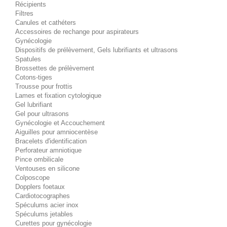
Récipients
Filtres
Canules et cathéters
Accessoires de rechange pour aspirateurs
Gynécologie
Dispositifs de prélèvement, Gels lubrifiants et ultrasons
Spatules
Brossettes de prélèvement
Cotons-tiges
Trousse pour frottis
Lames et fixation cytologique
Gel lubrifiant
Gel pour ultrasons
Gynécologie et Accouchement
Aiguilles pour amniocentèse
Bracelets d'identification
Perforateur amniotique
Pince ombilicale
Ventouses en silicone
Colposcope
Dopplers foetaux
Cardiotocographes
Spéculums acier inox
Spéculums jetables
Curettes pour gynécologie