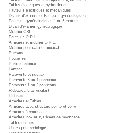
Tables électriques et hydrauliques
Fauteuils électriques et mécaniques
Divans d'examen et Fauteuils gynécologiques
Fauteuils gynécologiques 1 ou 3 moteurs
Divan d'examen gynécologique
Mobilier ORL
Fauteuils O.R.L.
Armoires et mobilier O.R.L.
Mobilier pour cabinet médical
Bureaux
Poubelles
Porte-manteaux
Lampes
Paravents et rideaux
Paravents 3 ou 4 panneaux
Paravents 1 ou 2 panneaux
Rideaux à bras oscilant
Rideaux
Armoires et Tables
Armoires avec structure peinte et verre
Armoires à pharmacie
Armoires inox et systèmes de rayonnage
Tables en inox
Unités pour podologie