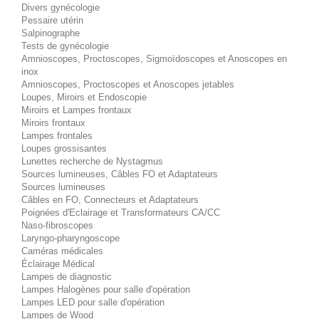
Divers gynécologie
Pessaire utérin
Salpinographe
Tests de gynécologie
Amnioscopes, Proctoscopes, Sigmoïdoscopes et Anoscopes en
inox
Amnioscopes, Proctoscopes et Anoscopes jetables
Loupes, Miroirs et Endoscopie
Miroirs et Lampes frontaux
Miroirs frontaux
Lampes frontales
Loupes grossisantes
Lunettes recherche de Nystagmus
Sources lumineuses, Câbles FO et Adaptateurs
Sources lumineuses
Câbles en FO, Connecteurs et Adaptateurs
Poignées d'Eclairage et Transformateurs CA/CC
Naso-fibroscopes
Laryngo-pharyngoscope
Caméras médicales
Éclairage Médical
Lampes de diagnostic
Lampes Halogènes pour salle d'opération
Lampes LED pour salle d'opération
Lampes de Wood