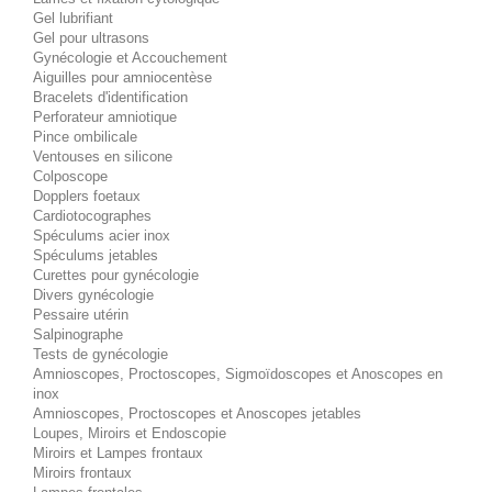
Gel lubrifiant
Gel pour ultrasons
Gynécologie et Accouchement
Aiguilles pour amniocentèse
Bracelets d'identification
Perforateur amniotique
Pince ombilicale
Ventouses en silicone
Colposcope
Dopplers foetaux
Cardiotocographes
Spéculums acier inox
Spéculums jetables
Curettes pour gynécologie
Divers gynécologie
Pessaire utérin
Salpinographe
Tests de gynécologie
Amnioscopes, Proctoscopes, Sigmoïdoscopes et Anoscopes en
inox
Amnioscopes, Proctoscopes et Anoscopes jetables
Loupes, Miroirs et Endoscopie
Miroirs et Lampes frontaux
Miroirs frontaux