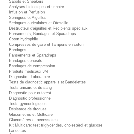
Sabots et Sneakers
Analyses biologiques et urinaire
Infusion et Perfusion
Seringues et Aiguilles
Seringues auriculaires et Otoscillo
Destructeur d'aiguilles et Récipients spéciaux
Pansements, Bandages et Sparadraps
Coton hydrophile
Compresses de gaze et Tampons en coton
Bandages
Pansements et Sparadraps
Bandages cohésifs
Bandages de compression
Produits médicaux 3M
Diagnostic - Laboratoire
Tests de diagnostic appareils et Bandelettes
Tests urinaire et du sang
Diagnostic pour autotest
Diagnostic professionnel
Tests gynécologiques
Dépistage de drogues
Glucomètres et Multicare
Glucomètres et accessoires
Kit Multicare: test triglycérides, cholestérol et glucose
Lancettes