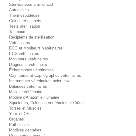
Stérilisateurs à air chaud
Autoclaves
Thermosoudeuse
Gaines et sachets
Tests stérilisation
Tambours
Récipients de stérilisation
Vétérinaires
ECG et Moniteurs Vétérinaires
ECG vétérinaires
Moniteurs vétérinaires
Diagnostic vétérinaire
Échographes vétérinaires
Oxymètres et Capnographes vétérinaires
Instruments vétérinaires acier inox
Balances vétérinaires
Mobilier vétérinaire
Modèle d'Anatomie Humaine
Squelettes, Colonnes vertébrales et Crânes
Torses et Muscles
Yeux et ORL
Organes
Pathologies
Modèles dentaires
Qui sommes nous ?