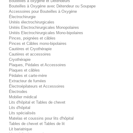
Bouteilles à oxygène et Détendeurs
Bouteilles à Oxygène avec Détendeur ou Soupape
Accessoires pour Bouteilles à Oxygène
Électrochirurgie
Unités électrochirurgicales
Unités Electrochirurgicales Monopolaires
Unités Electrochirurgicales Mono-bipolaires
Pinces, poignées et câbles
Pinces et Câbles mono-bipolaires
Cautères et Cryothérapie
Cautères et accessoires
Cryothérapie
Plaques, Pédales et Accessoires
Plaques et câbles
Pédales et carte-mère
Extracteur de fumées
Électroépilateurs et Accessoires
Électrodes
Mobilier médical
Lits d'hôpital et Tables de chevet
Lits d'hôpital
Lits spécialisés
Matelas et coussins pour lits d'hôpital
Tables de chevet et Tables de lit
Lit bariatrique