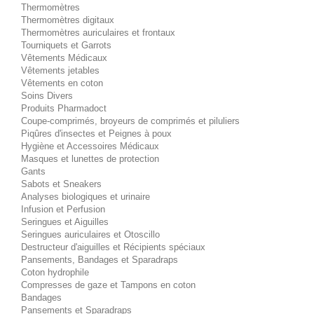
Thermomètres
Thermomètres digitaux
Thermomètres auriculaires et frontaux
Tourniquets et Garrots
Vêtements Médicaux
Vêtements jetables
Vêtements en coton
Soins Divers
Produits Pharmadoct
Coupe-comprimés, broyeurs de comprimés et piluliers
Piqûres d'insectes et Peignes à poux
Hygiène et Accessoires Médicaux
Masques et lunettes de protection
Gants
Sabots et Sneakers
Analyses biologiques et urinaire
Infusion et Perfusion
Seringues et Aiguilles
Seringues auriculaires et Otoscillo
Destructeur d'aiguilles et Récipients spéciaux
Pansements, Bandages et Sparadraps
Coton hydrophile
Compresses de gaze et Tampons en coton
Bandages
Pansements et Sparadraps