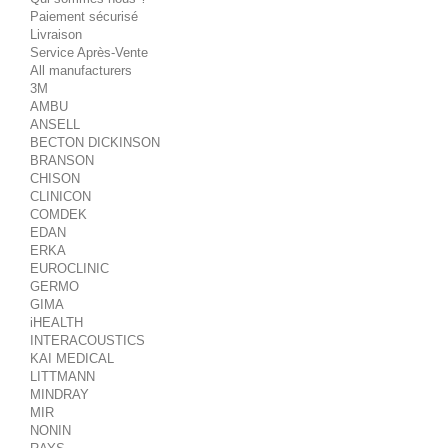
Paiement sécurisé
Livraison
Service Après-Vente
All manufacturers
3M
AMBU
ANSELL
BECTON DICKINSON
BRANSON
CHISON
CLINICON
COMDEK
EDAN
ERKA
EUROCLINIC
GERMO
GIMA
iHEALTH
INTERACOUSTICS
KAI MEDICAL
LITTMANN
MINDRAY
MIR
NONIN