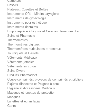
Cathéters
Rasoirs
Plateaux, Cuvettes et Boîtes
Instruments ORL - Miroirs laryngiens
Instruments de gynécologie
Instruments pour esthétique
Instruments dentaires
Emporte-pièce à biopsie et Curettes dermiques Kai
Soins et Pharmacie
Thermomètres
Thermomètres digitaux
Thermomètres auriculaires et frontaux
Tourniquets et Garrots
Vêtements Médicaux
Vêtements jetables
Vêtements en coton
Soins Divers
Produits Pharmadoct
Coupe-comprimés, broyeurs de comprimés et piluliers
Piqûres d'insectes et Peignes à poux
Hygiène et Accessoires Médicaux
Masques et lunettes de protection
Masques
Lunettes et écran facial
Gants