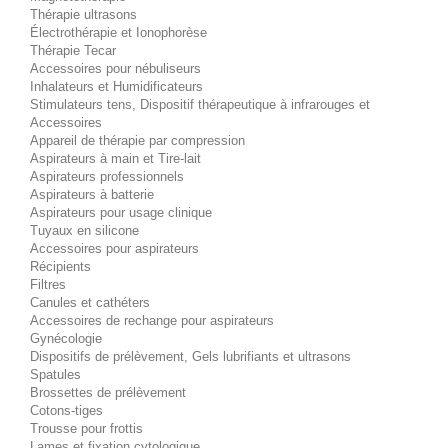
Thérapie ultrasons
Électrothérapie et Ionophorèse
Thérapie Tecar
Accessoires pour nébuliseurs
Inhalateurs et Humidificateurs
Stimulateurs tens, Dispositif thérapeutique à infrarouges et
Accessoires
Appareil de thérapie par compression
Aspirateurs à main et Tire-lait
Aspirateurs professionnels
Aspirateurs à batterie
Aspirateurs pour usage clinique
Tuyaux en silicone
Accessoires pour aspirateurs
Récipients
Filtres
Canules et cathéters
Accessoires de rechange pour aspirateurs
Gynécologie
Dispositifs de prélèvement, Gels lubrifiants et ultrasons
Spatules
Brossettes de prélèvement
Cotons-tiges
Trousse pour frottis
Lames et fixation cytologique