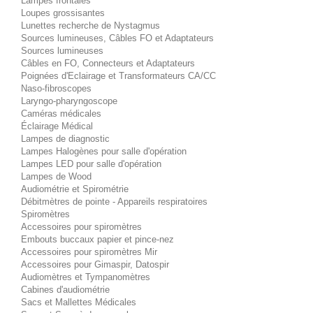
Lampes frontales
Loupes grossisantes
Lunettes recherche de Nystagmus
Sources lumineuses, Câbles FO et Adaptateurs
Sources lumineuses
Câbles en FO, Connecteurs et Adaptateurs
Poignées d'Eclairage et Transformateurs CA/CC
Naso-fibroscopes
Laryngo-pharyngoscope
Caméras médicales
Éclairage Médical
Lampes de diagnostic
Lampes Halogènes pour salle d'opération
Lampes LED pour salle d'opération
Lampes de Wood
Audiométrie et Spirométrie
Débitmètres de pointe - Appareils respiratoires
Spiromètres
Accessoires pour spiromètres
Embouts buccaux papier et pince-nez
Accessoires pour spiromètres Mir
Accessoires pour Gimaspir, Datospir
Audiomètres et Tympanomètres
Cabines d'audiométrie
Sacs et Mallettes Médicales