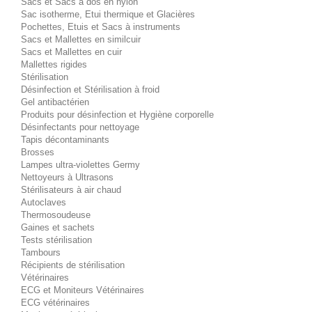
Sacs et Sacs à dos en nylon
Sac isotherme, Etui thermique et Glacières
Pochettes, Etuis et Sacs à instruments
Sacs et Mallettes en similcuir
Sacs et Mallettes en cuir
Mallettes rigides
Stérilisation
Désinfection et Stérilisation à froid
Gel antibactérien
Produits pour désinfection et Hygiène corporelle
Désinfectants pour nettoyage
Tapis décontaminants
Brosses
Lampes ultra-violettes Germy
Nettoyeurs à Ultrasons
Stérilisateurs à air chaud
Autoclaves
Thermosoudeuse
Gaines et sachets
Tests stérilisation
Tambours
Récipients de stérilisation
Vétérinaires
ECG et Moniteurs Vétérinaires
ECG vétérinaires