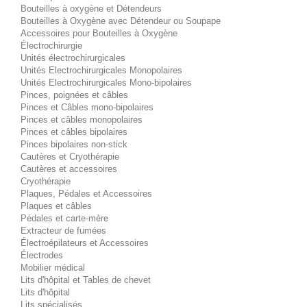
Bouteilles à oxygène et Détendeurs
Bouteilles à Oxygène avec Détendeur ou Soupape
Accessoires pour Bouteilles à Oxygène
Électrochirurgie
Unités électrochirurgicales
Unités Electrochirurgicales Monopolaires
Unités Electrochirurgicales Mono-bipolaires
Pinces, poignées et câbles
Pinces et Câbles mono-bipolaires
Pinces et câbles monopolaires
Pinces et câbles bipolaires
Pinces bipolaires non-stick
Cautères et Cryothérapie
Cautères et accessoires
Cryothérapie
Plaques, Pédales et Accessoires
Plaques et câbles
Pédales et carte-mère
Extracteur de fumées
Électroépilateurs et Accessoires
Électrodes
Mobilier médical
Lits d'hôpital et Tables de chevet
Lits d'hôpital
Lits spécialisés