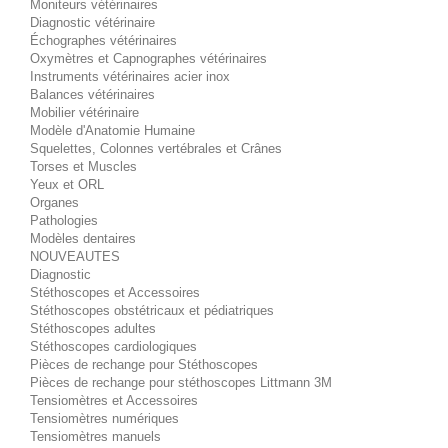
Moniteurs vétérinaires
Diagnostic vétérinaire
Échographes vétérinaires
Oxymètres et Capnographes vétérinaires
Instruments vétérinaires acier inox
Balances vétérinaires
Mobilier vétérinaire
Modèle d'Anatomie Humaine
Squelettes, Colonnes vertébrales et Crânes
Torses et Muscles
Yeux et ORL
Organes
Pathologies
Modèles dentaires
NOUVEAUTES
Diagnostic
Stéthoscopes et Accessoires
Stéthoscopes obstétricaux et pédiatriques
Stéthoscopes adultes
Stéthoscopes cardiologiques
Pièces de rechange pour Stéthoscopes
Pièces de rechange pour stéthoscopes Littmann 3M
Tensiomètres et Accessoires
Tensiomètres numériques
Tensiomètres manuels