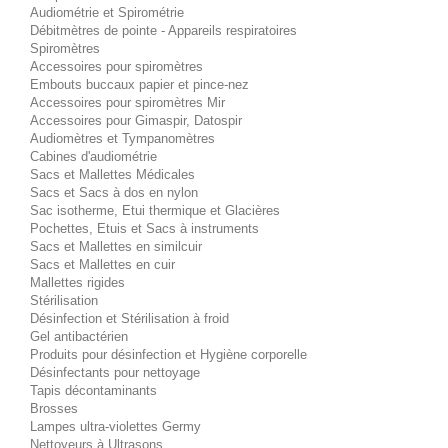
Audiométrie et Spirométrie
Débitmètres de pointe - Appareils respiratoires
Spiromètres
Accessoires pour spiromètres
Embouts buccaux papier et pince-nez
Accessoires pour spiromètres Mir
Accessoires pour Gimaspir, Datospir
Audiomètres et Tympanomètres
Cabines d'audiométrie
Sacs et Mallettes Médicales
Sacs et Sacs à dos en nylon
Sac isotherme, Etui thermique et Glacières
Pochettes, Etuis et Sacs à instruments
Sacs et Mallettes en similcuir
Sacs et Mallettes en cuir
Mallettes rigides
Stérilisation
Désinfection et Stérilisation à froid
Gel antibactérien
Produits pour désinfection et Hygiène corporelle
Désinfectants pour nettoyage
Tapis décontaminants
Brosses
Lampes ultra-violettes Germy
Nettoyeurs à Ultrasons