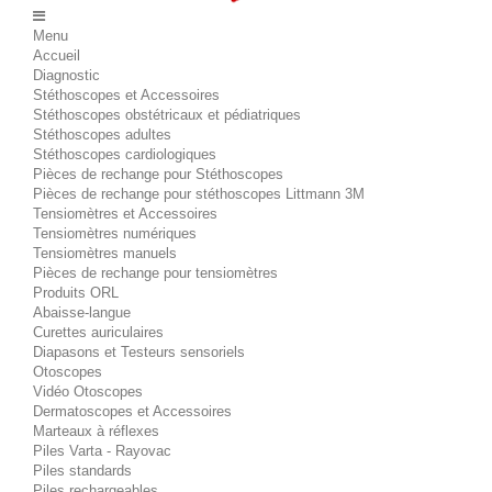
Menu
Accueil
Diagnostic
Stéthoscopes et Accessoires
Stéthoscopes obstétricaux et pédiatriques
Stéthoscopes adultes
Stéthoscopes cardiologiques
Pièces de rechange pour Stéthoscopes
Pièces de rechange pour stéthoscopes Littmann 3M
Tensiomètres et Accessoires
Tensiomètres numériques
Tensiomètres manuels
Pièces de rechange pour tensiomètres
Produits ORL
Abaisse-langue
Curettes auriculaires
Diapasons et Testeurs sensoriels
Otoscopes
Vidéo Otoscopes
Dermatoscopes et Accessoires
Marteaux à réflexes
Piles Varta - Rayovac
Piles standards
Piles rechargeables