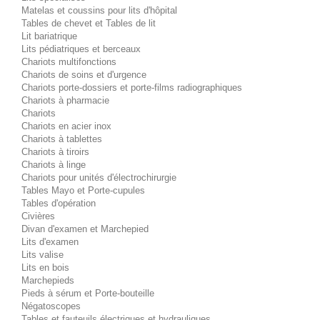
Matelas et coussins pour lits d'hôpital
Tables de chevet et Tables de lit
Lit bariatrique
Lits pédiatriques et berceaux
Chariots multifonctions
Chariots de soins et d'urgence
Chariots porte-dossiers et porte-films radiographiques
Chariots à pharmacie
Chariots
Chariots en acier inox
Chariots à tablettes
Chariots à tiroirs
Chariots à linge
Chariots pour unités d'électrochirurgie
Tables Mayo et Porte-cupules
Tables d'opération
Civières
Divan d'examen et Marchepied
Lits d'examen
Lits valise
Lits en bois
Marchepieds
Pieds à sérum et Porte-bouteille
Négatoscopes
Tables et fauteuils électriques et hydrauliques