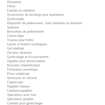
Récipients
Filtres
Canules et cathéters
Accessoires de rechange pour aspirateurs
Gynécologie
Dispositifs de prélèvement, Gels lubrifiants et ultrasons
Spatules
Brossettes de prélèvement
Cotons-tiges
Trousse pour frottis
Lames et fixation cytologique
Gel lubrifiant
Gel pour ultrasons
Gynécologie et Accouchement
Aiguilles pour amniocentèse
Bracelets d'identification
Perforateur amniotique
Pince ombilicale
Ventouses en silicone
Colposcope
Dopplers foetaux
Cardiotocographes
Spéculums acier inox
Spéculums jetables
Curettes pour gynécologie