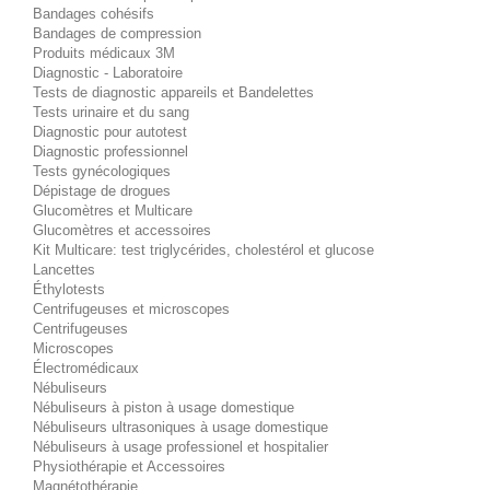
Bandages cohésifs
Bandages de compression
Produits médicaux 3M
Diagnostic - Laboratoire
Tests de diagnostic appareils et Bandelettes
Tests urinaire et du sang
Diagnostic pour autotest
Diagnostic professionnel
Tests gynécologiques
Dépistage de drogues
Glucomètres et Multicare
Glucomètres et accessoires
Kit Multicare: test triglycérides, cholestérol et glucose
Lancettes
Éthylotests
Centrifugeuses et microscopes
Centrifugeuses
Microscopes
Électromédicaux
Nébuliseurs
Nébuliseurs à piston à usage domestique
Nébuliseurs ultrasoniques à usage domestique
Nébuliseurs à usage professionel et hospitalier
Physiothérapie et Accessoires
Magnétothérapie