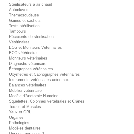
Stérilisateurs à air chaud
Autoclaves
Thermosoudeuse
Gaines et sachets
Tests stérilisation
Tambours
Récipients de stérilisation
Vétérinaires
ECG et Moniteurs Vétérinaires
ECG vétérinaires
Moniteurs vétérinaires
Diagnostic vétérinaire
Échographes vétérinaires
Oxymètres et Capnographes vétérinaires
Instruments vétérinaires acier inox
Balances vétérinaires
Mobilier vétérinaire
Modèle d'Anatomie Humaine
Squelettes, Colonnes vertébrales et Crânes
Torses et Muscles
Yeux et ORL
Organes
Pathologies
Modèles dentaires
Qui sommes nous ?