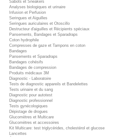
Sabots et Sneakers
Analyses biologiques et urinaire
Infusion et Perfusion
Seringues et Aiguilles
Seringues auriculaires et Otoscillo
Destructeur d'aiguilles et Récipients spéciaux
Pansements, Bandages et Sparadraps
Coton hydrophile
Compresses de gaze et Tampons en coton
Bandages
Pansements et Sparadraps
Bandages cohésifs
Bandages de compression
Produits médicaux 3M
Diagnostic - Laboratoire
Tests de diagnostic appareils et Bandelettes
Tests urinaire et du sang
Diagnostic pour autotest
Diagnostic professionnel
Tests gynécologiques
Dépistage de drogues
Glucomètres et Multicare
Glucomètres et accessoires
Kit Multicare: test triglycérides, cholestérol et glucose
Lancettes