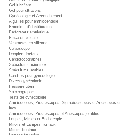
Gel lubrifiant
Gel pour ultrasons
Gynécologie et Accouchement
Aiguilles pour amniocentèse
Bracelets d'identification
Perforateur amniotique
Pince ombilicale
Ventouses en silicone
Colposcope
Dopplers foetaux
Cardiotocographes
Spéculums acier inox
Spéculums jetables
Curettes pour gynécologie
Divers gynécologie
Pessaire utérin
Salpinographe
Tests de gynécologie
Amnioscopes, Proctoscopes, Sigmoïdoscopes et Anoscopes en
inox
Amnioscopes, Proctoscopes et Anoscopes jetables
Loupes, Miroirs et Endoscopie
Miroirs et Lampes frontaux
Miroirs frontaux