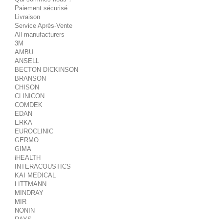
Paiement sécurisé
Livraison
Service Après-Vente
All manufacturers
3M
AMBU
ANSELL
BECTON DICKINSON
BRANSON
CHISON
CLINICON
COMDEK
EDAN
ERKA
EUROCLINIC
GERMO
GIMA
iHEALTH
INTERACOUSTICS
KAI MEDICAL
LITTMANN
MINDRAY
MIR
NONIN