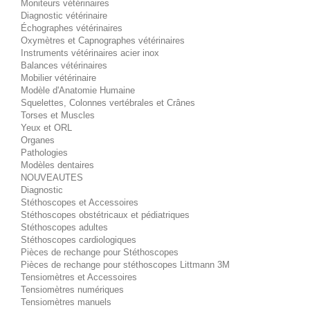
Moniteurs vétérinaires
Diagnostic vétérinaire
Échographes vétérinaires
Oxymètres et Capnographes vétérinaires
Instruments vétérinaires acier inox
Balances vétérinaires
Mobilier vétérinaire
Modèle d'Anatomie Humaine
Squelettes, Colonnes vertébrales et Crânes
Torses et Muscles
Yeux et ORL
Organes
Pathologies
Modèles dentaires
NOUVEAUTES
Diagnostic
Stéthoscopes et Accessoires
Stéthoscopes obstétricaux et pédiatriques
Stéthoscopes adultes
Stéthoscopes cardiologiques
Pièces de rechange pour Stéthoscopes
Pièces de rechange pour stéthoscopes Littmann 3M
Tensiomètres et Accessoires
Tensiomètres numériques
Tensiomètres manuels