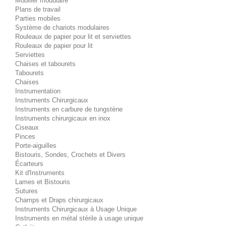
Mobilier modulaire
Plans de travail
Parties mobiles
Système de chariots modulaires
Rouleaux de papier pour lit et serviettes
Rouleaux de papier pour lit
Serviettes
Chaises et tabourets
Tabourets
Chaises
Instrumentation
Instruments Chirurgicaux
Instruments en carbure de tungstène
Instruments chirurgicaux en inox
Ciseaux
Pinces
Porte-aiguilles
Bistouris, Sondes, Crochets et Divers
Écarteurs
Kit d'Instruments
Lames et Bistouris
Sutures
Champs et Draps chirurgicaux
Instruments Chirurgicaux à Usage Unique
Instruments en métal stérile à usage unique