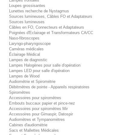
Lampes frontales
Loupes grossisantes
Lunettes recherche de Nystagmus
Sources lumineuses, Câbles FO et Adaptateurs
Sources lumineuses
Câbles en FO, Connecteurs et Adaptateurs
Poignées d'Eclairage et Transformateurs CA/CC
Naso-fibroscopes
Laryngo-pharyngoscope
Caméras médicales
Éclairage Médical
Lampes de diagnostic
Lampes Halogènes pour salle d'opération
Lampes LED pour salle d'opération
Lampes de Wood
Audiométrie et Spirométrie
Débitmètres de pointe - Appareils respiratoires
Spiromètres
Accessoires pour spiromètres
Embouts buccaux papier et pince-nez
Accessoires pour spiromètres Mir
Accessoires pour Gimaspir, Datospir
Audiomètres et Tympanomètres
Cabines d'audiométrie
Sacs et Mallettes Médicales