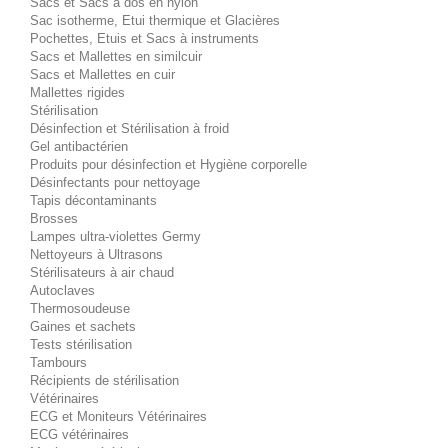
Sacs et Sacs à dos en nylon
Sac isotherme, Etui thermique et Glacières
Pochettes, Etuis et Sacs à instruments
Sacs et Mallettes en similcuir
Sacs et Mallettes en cuir
Mallettes rigides
Stérilisation
Désinfection et Stérilisation à froid
Gel antibactérien
Produits pour désinfection et Hygiène corporelle
Désinfectants pour nettoyage
Tapis décontaminants
Brosses
Lampes ultra-violettes Germy
Nettoyeurs à Ultrasons
Stérilisateurs à air chaud
Autoclaves
Thermosoudeuse
Gaines et sachets
Tests stérilisation
Tambours
Récipients de stérilisation
Vétérinaires
ECG et Moniteurs Vétérinaires
ECG vétérinaires