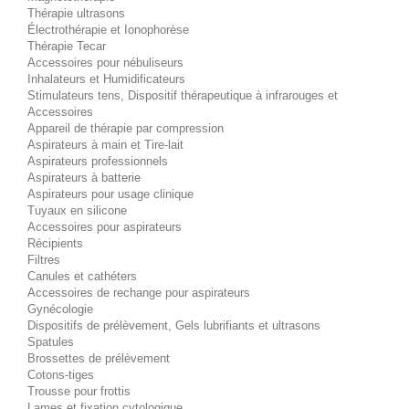
Thérapie ultrasons
Électrothérapie et Ionophorèse
Thérapie Tecar
Accessoires pour nébuliseurs
Inhalateurs et Humidificateurs
Stimulateurs tens, Dispositif thérapeutique à infrarouges et
Accessoires
Appareil de thérapie par compression
Aspirateurs à main et Tire-lait
Aspirateurs professionnels
Aspirateurs à batterie
Aspirateurs pour usage clinique
Tuyaux en silicone
Accessoires pour aspirateurs
Récipients
Filtres
Canules et cathéters
Accessoires de rechange pour aspirateurs
Gynécologie
Dispositifs de prélèvement, Gels lubrifiants et ultrasons
Spatules
Brossettes de prélèvement
Cotons-tiges
Trousse pour frottis
Lames et fixation cytologique