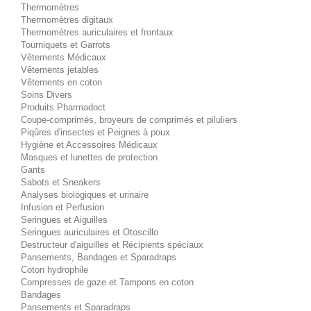
Thermomètres
Thermomètres digitaux
Thermomètres auriculaires et frontaux
Tourniquets et Garrots
Vêtements Médicaux
Vêtements jetables
Vêtements en coton
Soins Divers
Produits Pharmadoct
Coupe-comprimés, broyeurs de comprimés et piluliers
Piqûres d'insectes et Peignes à poux
Hygiène et Accessoires Médicaux
Masques et lunettes de protection
Gants
Sabots et Sneakers
Analyses biologiques et urinaire
Infusion et Perfusion
Seringues et Aiguilles
Seringues auriculaires et Otoscillo
Destructeur d'aiguilles et Récipients spéciaux
Pansements, Bandages et Sparadraps
Coton hydrophile
Compresses de gaze et Tampons en coton
Bandages
Pansements et Sparadraps