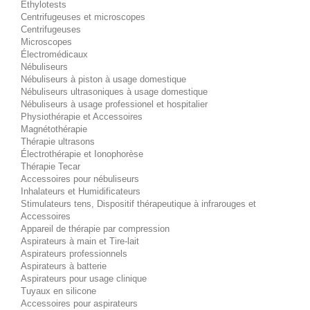
Éthylotests
Centrifugeuses et microscopes
Centrifugeuses
Microscopes
Électromédicaux
Nébuliseurs
Nébuliseurs à piston à usage domestique
Nébuliseurs ultrasoniques à usage domestique
Nébuliseurs à usage professionel et hospitalier
Physiothérapie et Accessoires
Magnétothérapie
Thérapie ultrasons
Électrothérapie et Ionophorèse
Thérapie Tecar
Accessoires pour nébuliseurs
Inhalateurs et Humidificateurs
Stimulateurs tens, Dispositif thérapeutique à infrarouges et
Accessoires
Appareil de thérapie par compression
Aspirateurs à main et Tire-lait
Aspirateurs professionnels
Aspirateurs à batterie
Aspirateurs pour usage clinique
Tuyaux en silicone
Accessoires pour aspirateurs