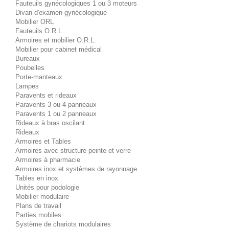
Fauteuils gynécologiques 1 ou 3 moteurs
Divan d'examen gynécologique
Mobilier ORL
Fauteuils O.R.L.
Armoires et mobilier O.R.L.
Mobilier pour cabinet médical
Bureaux
Poubelles
Porte-manteaux
Lampes
Paravents et rideaux
Paravents 3 ou 4 panneaux
Paravents 1 ou 2 panneaux
Rideaux à bras oscilant
Rideaux
Armoires et Tables
Armoires avec structure peinte et verre
Armoires à pharmacie
Armoires inox et systèmes de rayonnage
Tables en inox
Unités pour podologie
Mobilier modulaire
Plans de travail
Parties mobiles
Système de chariots modulaires