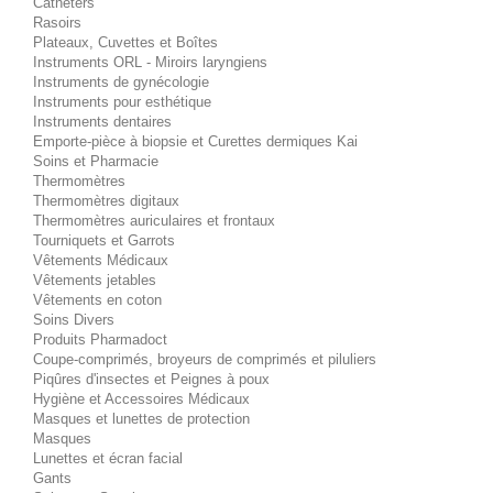
Cathéters
Rasoirs
Plateaux, Cuvettes et Boîtes
Instruments ORL - Miroirs laryngiens
Instruments de gynécologie
Instruments pour esthétique
Instruments dentaires
Emporte-pièce à biopsie et Curettes dermiques Kai
Soins et Pharmacie
Thermomètres
Thermomètres digitaux
Thermomètres auriculaires et frontaux
Tourniquets et Garrots
Vêtements Médicaux
Vêtements jetables
Vêtements en coton
Soins Divers
Produits Pharmadoct
Coupe-comprimés, broyeurs de comprimés et piluliers
Piqûres d'insectes et Peignes à poux
Hygiène et Accessoires Médicaux
Masques et lunettes de protection
Masques
Lunettes et écran facial
Gants