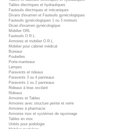
Tables électriques et hydrauliques
Fauteuils électriques et mécaniques
Divans d'examen et Fauteuils gynécologiques
Fauteuils gynécologiques 1 ou 3 moteurs
Divan d'examen gynécologique
Mobilier ORL
Fauteuils O.R.L.
Armoires et mobilier O.R.L.
Mobilier pour cabinet médical
Bureaux
Poubelles
Porte-manteaux
Lampes
Paravents et rideaux
Paravents 3 ou 4 panneaux
Paravents 1 ou 2 panneaux
Rideaux à bras oscilant
Rideaux
Armoires et Tables
Armoires avec structure peinte et verre
Armoires à pharmacie
Armoires inox et systèmes de rayonnage
Tables en inox
Unités pour podologie