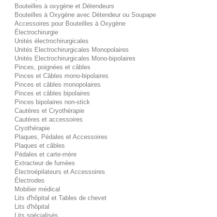
Bouteilles à oxygène et Détendeurs
Bouteilles à Oxygène avec Détendeur ou Soupape
Accessoires pour Bouteilles à Oxygène
Électrochirurgie
Unités électrochirurgicales
Unités Electrochirurgicales Monopolaires
Unités Electrochirurgicales Mono-bipolaires
Pinces, poignées et câbles
Pinces et Câbles mono-bipolaires
Pinces et câbles monopolaires
Pinces et câbles bipolaires
Pinces bipolaires non-stick
Cautères et Cryothérapie
Cautères et accessoires
Cryothérapie
Plaques, Pédales et Accessoires
Plaques et câbles
Pédales et carte-mère
Extracteur de fumées
Électroépilateurs et Accessoires
Électrodes
Mobilier médical
Lits d'hôpital et Tables de chevet
Lits d'hôpital
Lits spécialisés