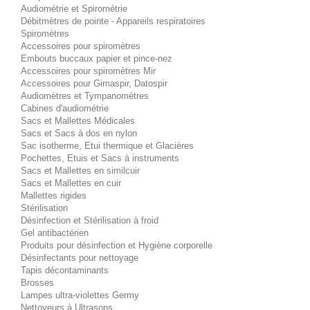
Audiométrie et Spirométrie
Débitmètres de pointe - Appareils respiratoires
Spiromètres
Accessoires pour spiromètres
Embouts buccaux papier et pince-nez
Accessoires pour spiromètres Mir
Accessoires pour Gimaspir, Datospir
Audiomètres et Tympanomètres
Cabines d'audiométrie
Sacs et Mallettes Médicales
Sacs et Sacs à dos en nylon
Sac isotherme, Etui thermique et Glacières
Pochettes, Etuis et Sacs à instruments
Sacs et Mallettes en similcuir
Sacs et Mallettes en cuir
Mallettes rigides
Stérilisation
Désinfection et Stérilisation à froid
Gel antibactérien
Produits pour désinfection et Hygiène corporelle
Désinfectants pour nettoyage
Tapis décontaminants
Brosses
Lampes ultra-violettes Germy
Nettoyeurs à Ultrasons