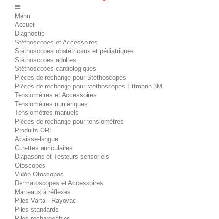
Menu
Accueil
Diagnostic
Stéthoscopes et Accessoires
Stéthoscopes obstétricaux et pédiatriques
Stéthoscopes adultes
Stéthoscopes cardiologiques
Pièces de rechange pour Stéthoscopes
Pièces de rechange pour stéthoscopes Littmann 3M
Tensiomètres et Accessoires
Tensiomètres numériques
Tensiomètres manuels
Pièces de rechange pour tensiomètres
Produits ORL
Abaisse-langue
Curettes auriculaires
Diapasons et Testeurs sensoriels
Otoscopes
Vidéo Otoscopes
Dermatoscopes et Accessoires
Marteaux à réflexes
Piles Varta - Rayovac
Piles standards
Piles rechargeables