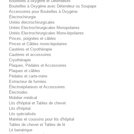
Bouteilles à oxygène et Détendeurs
Bouteilles à Oxygène avec Détendeur ou Soupape
Accessoires pour Bouteilles à Oxygène
Électrochirurgie
Unités électrochirurgicales
Unités Electrochirurgicales Monopolaires
Unités Electrochirurgicales Mono-bipolaires
Pinces, poignées et câbles
Pinces et Câbles mono-bipolaires
Cautères et Cryothérapie
Cautères et accessoires
Cryothérapie
Plaques, Pédales et Accessoires
Plaques et câbles
Pédales et carte-mère
Extracteur de fumées
Électroépilateurs et Accessoires
Électrodes
Mobilier médical
Lits d'hôpital et Tables de chevet
Lits d'hôpital
Lits spécialisés
Matelas et coussins pour lits d'hôpital
Tables de chevet et Tables de lit
Lit bariatrique