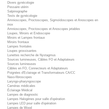
Divers gynécologie
Pessaire utérin
Salpinographe
Tests de gynécologie
Amnioscopes, Proctoscopes, Sigmoïdoscopes et Anoscopes en
inox
Amnioscopes, Proctoscopes et Anoscopes jetables
Loupes, Miroirs et Endoscopie
Miroirs et Lampes frontaux
Miroirs frontaux
Lampes frontales
Loupes grossisantes
Lunettes recherche de Nystagmus
Sources lumineuses, Câbles FO et Adaptateurs
Sources lumineuses
Câbles en FO, Connecteurs et Adaptateurs
Poignées d'Eclairage et Transformateurs CA/CC
Naso-fibroscopes
Laryngo-pharyngoscope
Caméras médicales
Éclairage Médical
Lampes de diagnostic
Lampes Halogènes pour salle d'opération
Lampes LED pour salle d'opération
Lampes de Wood