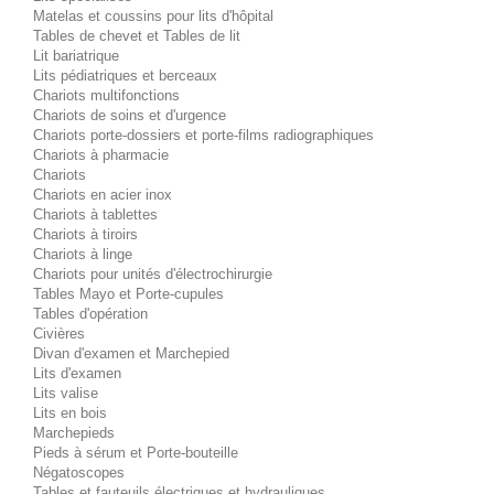
Matelas et coussins pour lits d'hôpital
Tables de chevet et Tables de lit
Lit bariatrique
Lits pédiatriques et berceaux
Chariots multifonctions
Chariots de soins et d'urgence
Chariots porte-dossiers et porte-films radiographiques
Chariots à pharmacie
Chariots
Chariots en acier inox
Chariots à tablettes
Chariots à tiroirs
Chariots à linge
Chariots pour unités d'électrochirurgie
Tables Mayo et Porte-cupules
Tables d'opération
Civières
Divan d'examen et Marchepied
Lits d'examen
Lits valise
Lits en bois
Marchepieds
Pieds à sérum et Porte-bouteille
Négatoscopes
Tables et fauteuils électriques et hydrauliques