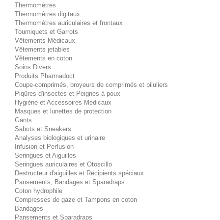
Thermomètres
Thermomètres digitaux
Thermomètres auriculaires et frontaux
Tourniquets et Garrots
Vêtements Médicaux
Vêtements jetables
Vêtements en coton
Soins Divers
Produits Pharmadoct
Coupe-comprimés, broyeurs de comprimés et piluliers
Piqûres d'insectes et Peignes à poux
Hygiène et Accessoires Médicaux
Masques et lunettes de protection
Gants
Sabots et Sneakers
Analyses biologiques et urinaire
Infusion et Perfusion
Seringues et Aiguilles
Seringues auriculaires et Otoscillo
Destructeur d'aiguilles et Récipients spéciaux
Pansements, Bandages et Sparadraps
Coton hydrophile
Compresses de gaze et Tampons en coton
Bandages
Pansements et Sparadraps