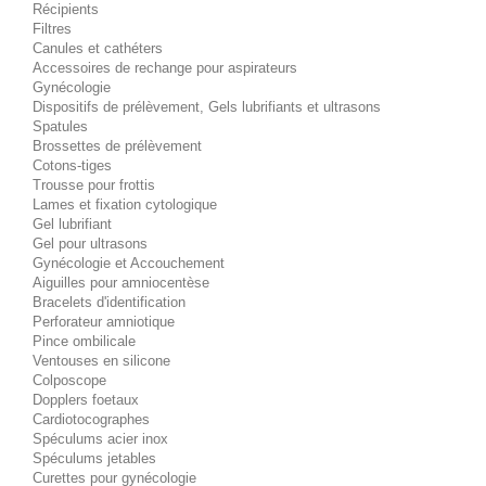
Récipients
Filtres
Canules et cathéters
Accessoires de rechange pour aspirateurs
Gynécologie
Dispositifs de prélèvement, Gels lubrifiants et ultrasons
Spatules
Brossettes de prélèvement
Cotons-tiges
Trousse pour frottis
Lames et fixation cytologique
Gel lubrifiant
Gel pour ultrasons
Gynécologie et Accouchement
Aiguilles pour amniocentèse
Bracelets d'identification
Perforateur amniotique
Pince ombilicale
Ventouses en silicone
Colposcope
Dopplers foetaux
Cardiotocographes
Spéculums acier inox
Spéculums jetables
Curettes pour gynécologie