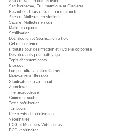
Sacs et Sacs à dos en nylon
Sac isotherme, Etui thermique et Glacières
Pochettes, Etuis et Sacs à instruments
Sacs et Mallettes en similcuir
Sacs et Mallettes en cuir
Mallettes rigides
Stérilisation
Désinfection et Stérilisation à froid
Gel antibactérien
Produits pour désinfection et Hygiène corporelle
Désinfectants pour nettoyage
Tapis décontaminants
Brosses
Lampes ultra-violettes Germy
Nettoyeurs à Ultrasons
Stérilisateurs à air chaud
Autoclaves
Thermosoudeuse
Gaines et sachets
Tests stérilisation
Tambours
Récipients de stérilisation
Vétérinaires
ECG et Moniteurs Vétérinaires
ECG vétérinaires