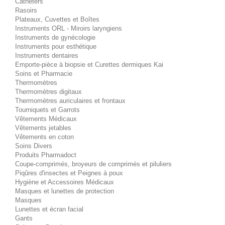
Cathéters
Rasoirs
Plateaux, Cuvettes et Boîtes
Instruments ORL - Miroirs laryngiens
Instruments de gynécologie
Instruments pour esthétique
Instruments dentaires
Emporte-pièce à biopsie et Curettes dermiques Kai
Soins et Pharmacie
Thermomètres
Thermomètres digitaux
Thermomètres auriculaires et frontaux
Tourniquets et Garrots
Vêtements Médicaux
Vêtements jetables
Vêtements en coton
Soins Divers
Produits Pharmadoct
Coupe-comprimés, broyeurs de comprimés et piluliers
Piqûres d'insectes et Peignes à poux
Hygiène et Accessoires Médicaux
Masques et lunettes de protection
Masques
Lunettes et écran facial
Gants