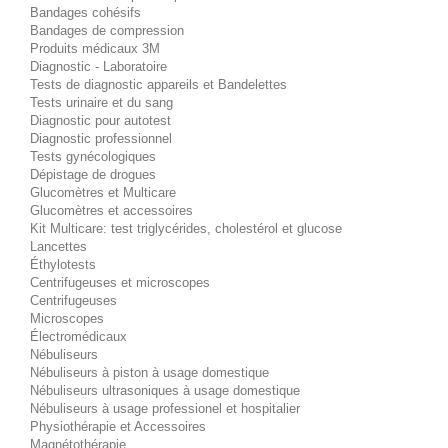
Bandages cohésifs
Bandages de compression
Produits médicaux 3M
Diagnostic - Laboratoire
Tests de diagnostic appareils et Bandelettes
Tests urinaire et du sang
Diagnostic pour autotest
Diagnostic professionnel
Tests gynécologiques
Dépistage de drogues
Glucomètres et Multicare
Glucomètres et accessoires
Kit Multicare: test triglycérides, cholestérol et glucose
Lancettes
Éthylotests
Centrifugeuses et microscopes
Centrifugeuses
Microscopes
Électromédicaux
Nébuliseurs
Nébuliseurs à piston à usage domestique
Nébuliseurs ultrasoniques à usage domestique
Nébuliseurs à usage professionel et hospitalier
Physiothérapie et Accessoires
Magnétothérapie