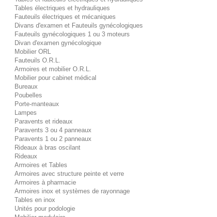
Tables électriques et hydrauliques
Fauteuils électriques et mécaniques
Divans d'examen et Fauteuils gynécologiques
Fauteuils gynécologiques 1 ou 3 moteurs
Divan d'examen gynécologique
Mobilier ORL
Fauteuils O.R.L.
Armoires et mobilier O.R.L.
Mobilier pour cabinet médical
Bureaux
Poubelles
Porte-manteaux
Lampes
Paravents et rideaux
Paravents 3 ou 4 panneaux
Paravents 1 ou 2 panneaux
Rideaux à bras oscilant
Rideaux
Armoires et Tables
Armoires avec structure peinte et verre
Armoires à pharmacie
Armoires inox et systèmes de rayonnage
Tables en inox
Unités pour podologie