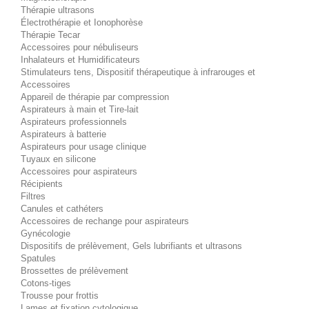
Thérapie ultrasons
Électrothérapie et Ionophorèse
Thérapie Tecar
Accessoires pour nébuliseurs
Inhalateurs et Humidificateurs
Stimulateurs tens, Dispositif thérapeutique à infrarouges et
Accessoires
Appareil de thérapie par compression
Aspirateurs à main et Tire-lait
Aspirateurs professionnels
Aspirateurs à batterie
Aspirateurs pour usage clinique
Tuyaux en silicone
Accessoires pour aspirateurs
Récipients
Filtres
Canules et cathéters
Accessoires de rechange pour aspirateurs
Gynécologie
Dispositifs de prélèvement, Gels lubrifiants et ultrasons
Spatules
Brossettes de prélèvement
Cotons-tiges
Trousse pour frottis
Lames et fixation cytologique