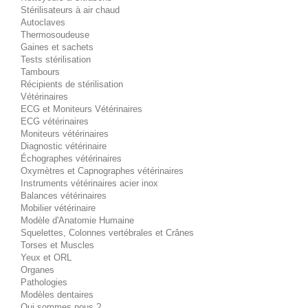
Stérilisateurs à air chaud
Autoclaves
Thermosoudeuse
Gaines et sachets
Tests stérilisation
Tambours
Récipients de stérilisation
Vétérinaires
ECG et Moniteurs Vétérinaires
ECG vétérinaires
Moniteurs vétérinaires
Diagnostic vétérinaire
Échographes vétérinaires
Oxymètres et Capnographes vétérinaires
Instruments vétérinaires acier inox
Balances vétérinaires
Mobilier vétérinaire
Modèle d'Anatomie Humaine
Squelettes, Colonnes vertébrales et Crânes
Torses et Muscles
Yeux et ORL
Organes
Pathologies
Modèles dentaires
Qui sommes nous ?