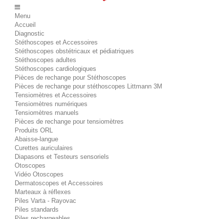
Menu
Accueil
Diagnostic
Stéthoscopes et Accessoires
Stéthoscopes obstétricaux et pédiatriques
Stéthoscopes adultes
Stéthoscopes cardiologiques
Pièces de rechange pour Stéthoscopes
Pièces de rechange pour stéthoscopes Littmann 3M
Tensiomètres et Accessoires
Tensiomètres numériques
Tensiomètres manuels
Pièces de rechange pour tensiomètres
Produits ORL
Abaisse-langue
Curettes auriculaires
Diapasons et Testeurs sensoriels
Otoscopes
Vidéo Otoscopes
Dermatoscopes et Accessoires
Marteaux à réflexes
Piles Varta - Rayovac
Piles standards
Piles rechargeables