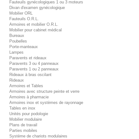
Fauteuils gynécologiques 1 ou 3 moteurs
Divan d'examen gynécologique
Mobilier ORL
Fauteuils O.R.L.
Armoires et mobilier O.R.L.
Mobilier pour cabinet médical
Bureaux
Poubelles
Porte-manteaux
Lampes
Paravents et rideaux
Paravents 3 ou 4 panneaux
Paravents 1 ou 2 panneaux
Rideaux à bras oscilant
Rideaux
Armoires et Tables
Armoires avec structure peinte et verre
Armoires à pharmacie
Armoires inox et systèmes de rayonnage
Tables en inox
Unités pour podologie
Mobilier modulaire
Plans de travail
Parties mobiles
Système de chariots modulaires