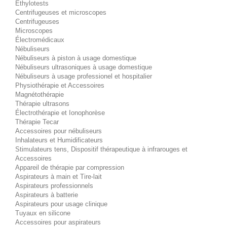
Éthylotests
Centrifugeuses et microscopes
Centrifugeuses
Microscopes
Électromédicaux
Nébuliseurs
Nébuliseurs à piston à usage domestique
Nébuliseurs ultrasoniques à usage domestique
Nébuliseurs à usage professionel et hospitalier
Physiothérapie et Accessoires
Magnétothérapie
Thérapie ultrasons
Électrothérapie et Ionophorèse
Thérapie Tecar
Accessoires pour nébuliseurs
Inhalateurs et Humidificateurs
Stimulateurs tens, Dispositif thérapeutique à infrarouges et
Accessoires
Appareil de thérapie par compression
Aspirateurs à main et Tire-lait
Aspirateurs professionnels
Aspirateurs à batterie
Aspirateurs pour usage clinique
Tuyaux en silicone
Accessoires pour aspirateurs