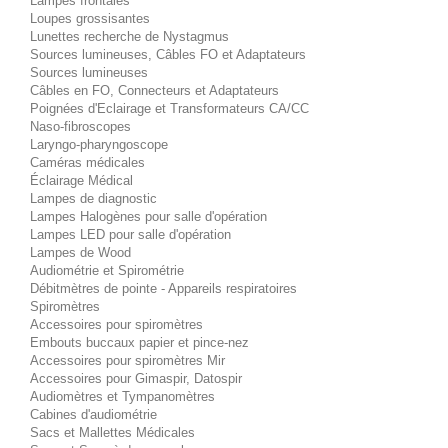
Lampes frontales
Loupes grossisantes
Lunettes recherche de Nystagmus
Sources lumineuses, Câbles FO et Adaptateurs
Sources lumineuses
Câbles en FO, Connecteurs et Adaptateurs
Poignées d'Eclairage et Transformateurs CA/CC
Naso-fibroscopes
Laryngo-pharyngoscope
Caméras médicales
Éclairage Médical
Lampes de diagnostic
Lampes Halogènes pour salle d'opération
Lampes LED pour salle d'opération
Lampes de Wood
Audiométrie et Spirométrie
Débitmètres de pointe - Appareils respiratoires
Spiromètres
Accessoires pour spiromètres
Embouts buccaux papier et pince-nez
Accessoires pour spiromètres Mir
Accessoires pour Gimaspir, Datospir
Audiomètres et Tympanomètres
Cabines d'audiométrie
Sacs et Mallettes Médicales