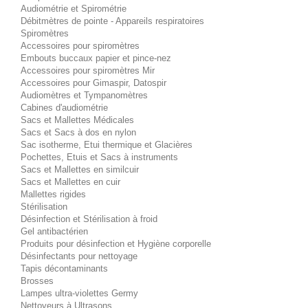
Audiométrie et Spirométrie
Débitmètres de pointe - Appareils respiratoires
Spiromètres
Accessoires pour spiromètres
Embouts buccaux papier et pince-nez
Accessoires pour spiromètres Mir
Accessoires pour Gimaspir, Datospir
Audiomètres et Tympanomètres
Cabines d'audiométrie
Sacs et Mallettes Médicales
Sacs et Sacs à dos en nylon
Sac isotherme, Etui thermique et Glacières
Pochettes, Etuis et Sacs à instruments
Sacs et Mallettes en similcuir
Sacs et Mallettes en cuir
Mallettes rigides
Stérilisation
Désinfection et Stérilisation à froid
Gel antibactérien
Produits pour désinfection et Hygiène corporelle
Désinfectants pour nettoyage
Tapis décontaminants
Brosses
Lampes ultra-violettes Germy
Nettoyeurs à Ultrasons