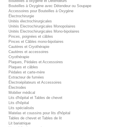
Bouteilles à oxygène et Détendeurs
Bouteilles à Oxygène avec Détendeur ou Soupape
Accessoires pour Bouteilles à Oxygène
Électrochirurgie
Unités électrochirurgicales
Unités Electrochirurgicales Monopolaires
Unités Electrochirurgicales Mono-bipolaires
Pinces, poignées et câbles
Pinces et Câbles mono-bipolaires
Cautères et Cryothérapie
Cautères et accessoires
Cryothérapie
Plaques, Pédales et Accessoires
Plaques et câbles
Pédales et carte-mère
Extracteur de fumées
Électroépilateurs et Accessoires
Électrodes
Mobilier médical
Lits d'hôpital et Tables de chevet
Lits d'hôpital
Lits spécialisés
Matelas et coussins pour lits d'hôpital
Tables de chevet et Tables de lit
Lit bariatrique