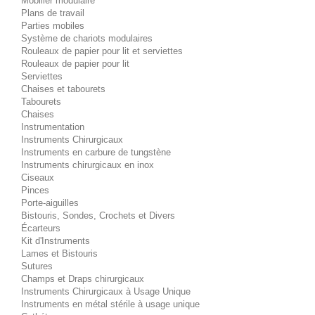
Mobilier modulaire
Plans de travail
Parties mobiles
Système de chariots modulaires
Rouleaux de papier pour lit et serviettes
Rouleaux de papier pour lit
Serviettes
Chaises et tabourets
Tabourets
Chaises
Instrumentation
Instruments Chirurgicaux
Instruments en carbure de tungstène
Instruments chirurgicaux en inox
Ciseaux
Pinces
Porte-aiguilles
Bistouris, Sondes, Crochets et Divers
Écarteurs
Kit d'Instruments
Lames et Bistouris
Sutures
Champs et Draps chirurgicaux
Instruments Chirurgicaux à Usage Unique
Instruments en métal stérile à usage unique