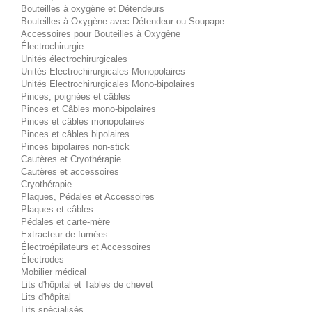
Bouteilles à oxygène et Détendeurs
Bouteilles à Oxygène avec Détendeur ou Soupape
Accessoires pour Bouteilles à Oxygène
Électrochirurgie
Unités électrochirurgicales
Unités Electrochirurgicales Monopolaires
Unités Electrochirurgicales Mono-bipolaires
Pinces, poignées et câbles
Pinces et Câbles mono-bipolaires
Pinces et câbles monopolaires
Pinces et câbles bipolaires
Pinces bipolaires non-stick
Cautères et Cryothérapie
Cautères et accessoires
Cryothérapie
Plaques, Pédales et Accessoires
Plaques et câbles
Pédales et carte-mère
Extracteur de fumées
Électroépilateurs et Accessoires
Électrodes
Mobilier médical
Lits d'hôpital et Tables de chevet
Lits d'hôpital
Lits spécialisés