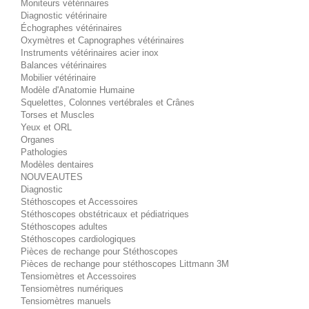
Moniteurs vétérinaires
Diagnostic vétérinaire
Échographes vétérinaires
Oxymètres et Capnographes vétérinaires
Instruments vétérinaires acier inox
Balances vétérinaires
Mobilier vétérinaire
Modèle d'Anatomie Humaine
Squelettes, Colonnes vertébrales et Crânes
Torses et Muscles
Yeux et ORL
Organes
Pathologies
Modèles dentaires
NOUVEAUTES
Diagnostic
Stéthoscopes et Accessoires
Stéthoscopes obstétricaux et pédiatriques
Stéthoscopes adultes
Stéthoscopes cardiologiques
Pièces de rechange pour Stéthoscopes
Pièces de rechange pour stéthoscopes Littmann 3M
Tensiomètres et Accessoires
Tensiomètres numériques
Tensiomètres manuels