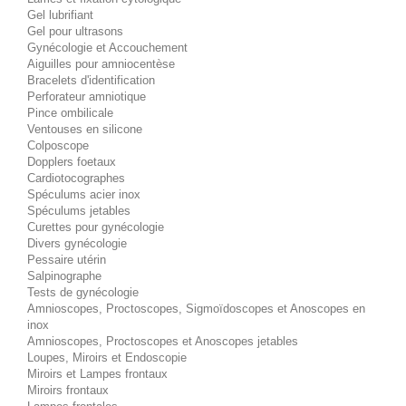
Gel lubrifiant
Gel pour ultrasons
Gynécologie et Accouchement
Aiguilles pour amniocentèse
Bracelets d'identification
Perforateur amniotique
Pince ombilicale
Ventouses en silicone
Colposcope
Dopplers foetaux
Cardiotocographes
Spéculums acier inox
Spéculums jetables
Curettes pour gynécologie
Divers gynécologie
Pessaire utérin
Salpinographe
Tests de gynécologie
Amnioscopes, Proctoscopes, Sigmoïdoscopes et Anoscopes en
inox
Amnioscopes, Proctoscopes et Anoscopes jetables
Loupes, Miroirs et Endoscopie
Miroirs et Lampes frontaux
Miroirs frontaux