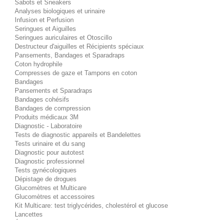
Sabots et Sneakers
Analyses biologiques et urinaire
Infusion et Perfusion
Seringues et Aiguilles
Seringues auriculaires et Otoscillo
Destructeur d'aiguilles et Récipients spéciaux
Pansements, Bandages et Sparadraps
Coton hydrophile
Compresses de gaze et Tampons en coton
Bandages
Pansements et Sparadraps
Bandages cohésifs
Bandages de compression
Produits médicaux 3M
Diagnostic - Laboratoire
Tests de diagnostic appareils et Bandelettes
Tests urinaire et du sang
Diagnostic pour autotest
Diagnostic professionnel
Tests gynécologiques
Dépistage de drogues
Glucomètres et Multicare
Glucomètres et accessoires
Kit Multicare: test triglycérides, cholestérol et glucose
Lancettes