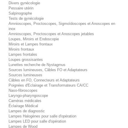
Divers gynécologie
Pessaire utérin
Salpinographe
Tests de gynécologie
Amnioscopes, Proctoscopes, Sigmoïdoscopes et Anoscopes en
inox
Amnioscopes, Proctoscopes et Anoscopes jetables
Loupes, Miroirs et Endoscopie
Miroirs et Lampes frontaux
Miroirs frontaux
Lampes frontales
Loupes grossisantes
Lunettes recherche de Nystagmus
Sources lumineuses, Câbles FO et Adaptateurs
Sources lumineuses
Câbles en FO, Connecteurs et Adaptateurs
Poignées d'Eclairage et Transformateurs CA/CC
Naso-fibroscopes
Laryngo-pharyngoscope
Caméras médicales
Éclairage Médical
Lampes de diagnostic
Lampes Halogènes pour salle d'opération
Lampes LED pour salle d'opération
Lampes de Wood