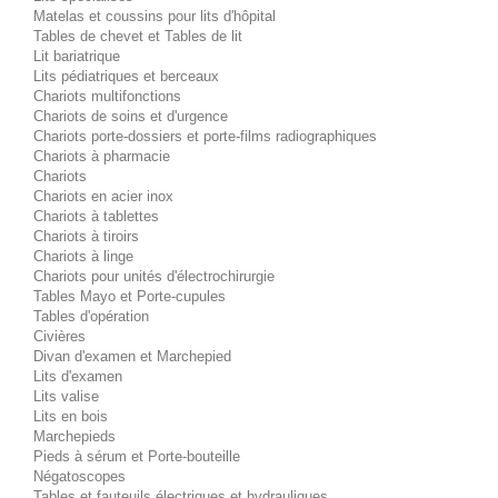
Matelas et coussins pour lits d'hôpital
Tables de chevet et Tables de lit
Lit bariatrique
Lits pédiatriques et berceaux
Chariots multifonctions
Chariots de soins et d'urgence
Chariots porte-dossiers et porte-films radiographiques
Chariots à pharmacie
Chariots
Chariots en acier inox
Chariots à tablettes
Chariots à tiroirs
Chariots à linge
Chariots pour unités d'électrochirurgie
Tables Mayo et Porte-cupules
Tables d'opération
Civières
Divan d'examen et Marchepied
Lits d'examen
Lits valise
Lits en bois
Marchepieds
Pieds à sérum et Porte-bouteille
Négatoscopes
Tables et fauteuils électriques et hydrauliques