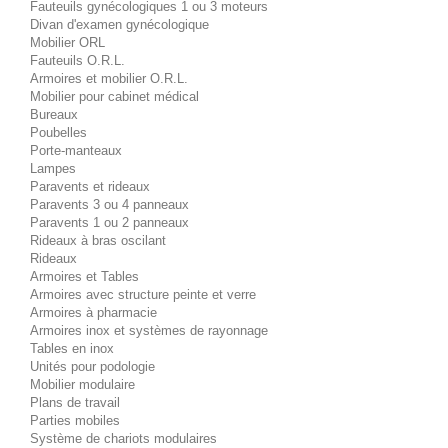
Fauteuils gynécologiques 1 ou 3 moteurs
Divan d'examen gynécologique
Mobilier ORL
Fauteuils O.R.L.
Armoires et mobilier O.R.L.
Mobilier pour cabinet médical
Bureaux
Poubelles
Porte-manteaux
Lampes
Paravents et rideaux
Paravents 3 ou 4 panneaux
Paravents 1 ou 2 panneaux
Rideaux à bras oscilant
Rideaux
Armoires et Tables
Armoires avec structure peinte et verre
Armoires à pharmacie
Armoires inox et systèmes de rayonnage
Tables en inox
Unités pour podologie
Mobilier modulaire
Plans de travail
Parties mobiles
Système de chariots modulaires