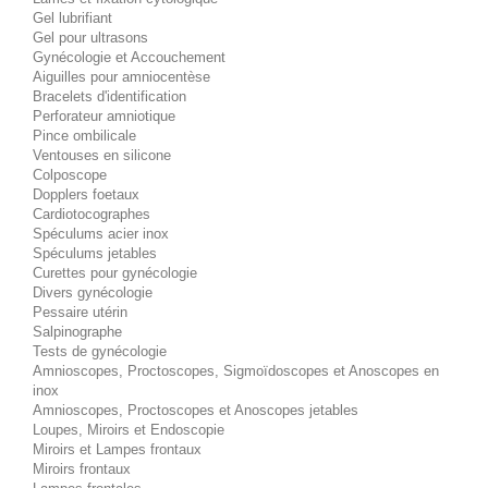
Gel lubrifiant
Gel pour ultrasons
Gynécologie et Accouchement
Aiguilles pour amniocentèse
Bracelets d'identification
Perforateur amniotique
Pince ombilicale
Ventouses en silicone
Colposcope
Dopplers foetaux
Cardiotocographes
Spéculums acier inox
Spéculums jetables
Curettes pour gynécologie
Divers gynécologie
Pessaire utérin
Salpinographe
Tests de gynécologie
Amnioscopes, Proctoscopes, Sigmoïdoscopes et Anoscopes en
inox
Amnioscopes, Proctoscopes et Anoscopes jetables
Loupes, Miroirs et Endoscopie
Miroirs et Lampes frontaux
Miroirs frontaux