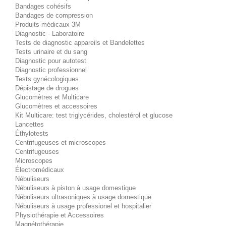
Bandages cohésifs
Bandages de compression
Produits médicaux 3M
Diagnostic - Laboratoire
Tests de diagnostic appareils et Bandelettes
Tests urinaire et du sang
Diagnostic pour autotest
Diagnostic professionnel
Tests gynécologiques
Dépistage de drogues
Glucomètres et Multicare
Glucomètres et accessoires
Kit Multicare: test triglycérides, cholestérol et glucose
Lancettes
Éthylotests
Centrifugeuses et microscopes
Centrifugeuses
Microscopes
Électromédicaux
Nébuliseurs
Nébuliseurs à piston à usage domestique
Nébuliseurs ultrasoniques à usage domestique
Nébuliseurs à usage professionel et hospitalier
Physiothérapie et Accessoires
Magnétothérapie