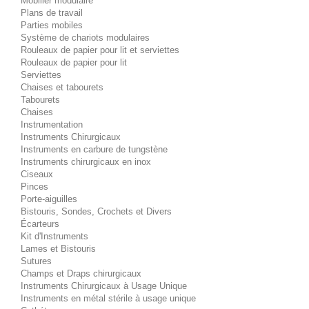
Mobilier modulaire
Plans de travail
Parties mobiles
Système de chariots modulaires
Rouleaux de papier pour lit et serviettes
Rouleaux de papier pour lit
Serviettes
Chaises et tabourets
Tabourets
Chaises
Instrumentation
Instruments Chirurgicaux
Instruments en carbure de tungstène
Instruments chirurgicaux en inox
Ciseaux
Pinces
Porte-aiguilles
Bistouris, Sondes, Crochets et Divers
Écarteurs
Kit d'Instruments
Lames et Bistouris
Sutures
Champs et Draps chirurgicaux
Instruments Chirurgicaux à Usage Unique
Instruments en métal stérile à usage unique