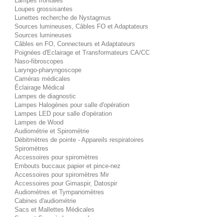
Lampes frontales
Loupes grossisantes
Lunettes recherche de Nystagmus
Sources lumineuses, Câbles FO et Adaptateurs
Sources lumineuses
Câbles en FO, Connecteurs et Adaptateurs
Poignées d'Eclairage et Transformateurs CA/CC
Naso-fibroscopes
Laryngo-pharyngoscope
Caméras médicales
Éclairage Médical
Lampes de diagnostic
Lampes Halogènes pour salle d'opération
Lampes LED pour salle d'opération
Lampes de Wood
Audiométrie et Spirométrie
Débitmètres de pointe - Appareils respiratoires
Spiromètres
Accessoires pour spiromètres
Embouts buccaux papier et pince-nez
Accessoires pour spiromètres Mir
Accessoires pour Gimaspir, Datospir
Audiomètres et Tympanomètres
Cabines d'audiométrie
Sacs et Mallettes Médicales