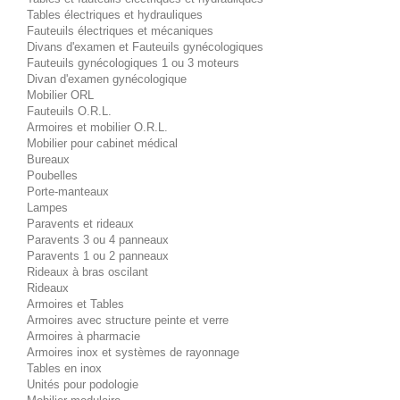
Tables électriques et hydrauliques
Fauteuils électriques et mécaniques
Divans d'examen et Fauteuils gynécologiques
Fauteuils gynécologiques 1 ou 3 moteurs
Divan d'examen gynécologique
Mobilier ORL
Fauteuils O.R.L.
Armoires et mobilier O.R.L.
Mobilier pour cabinet médical
Bureaux
Poubelles
Porte-manteaux
Lampes
Paravents et rideaux
Paravents 3 ou 4 panneaux
Paravents 1 ou 2 panneaux
Rideaux à bras oscilant
Rideaux
Armoires et Tables
Armoires avec structure peinte et verre
Armoires à pharmacie
Armoires inox et systèmes de rayonnage
Tables en inox
Unités pour podologie