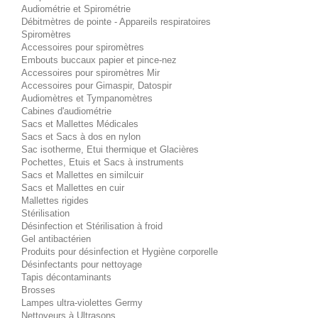
Audiométrie et Spirométrie
Débitmètres de pointe - Appareils respiratoires
Spiromètres
Accessoires pour spiromètres
Embouts buccaux papier et pince-nez
Accessoires pour spiromètres Mir
Accessoires pour Gimaspir, Datospir
Audiomètres et Tympanomètres
Cabines d'audiométrie
Sacs et Mallettes Médicales
Sacs et Sacs à dos en nylon
Sac isotherme, Etui thermique et Glacières
Pochettes, Etuis et Sacs à instruments
Sacs et Mallettes en similcuir
Sacs et Mallettes en cuir
Mallettes rigides
Stérilisation
Désinfection et Stérilisation à froid
Gel antibactérien
Produits pour désinfection et Hygiène corporelle
Désinfectants pour nettoyage
Tapis décontaminants
Brosses
Lampes ultra-violettes Germy
Nettoyeurs à Ultrasons