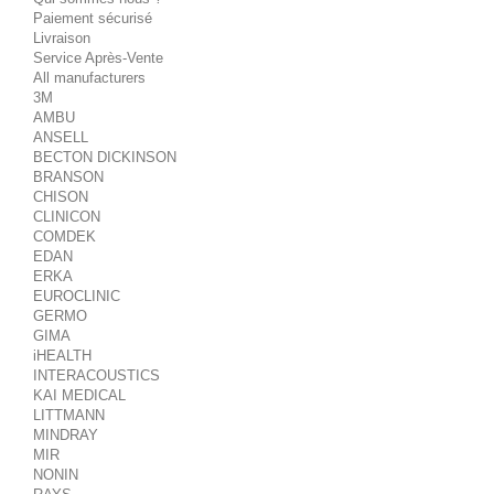
Paiement sécurisé
Livraison
Service Après-Vente
All manufacturers
3M
AMBU
ANSELL
BECTON DICKINSON
BRANSON
CHISON
CLINICON
COMDEK
EDAN
ERKA
EUROCLINIC
GERMO
GIMA
iHEALTH
INTERACOUSTICS
KAI MEDICAL
LITTMANN
MINDRAY
MIR
NONIN