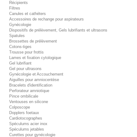
Récipients
Filtres
Canules et cathéters
Accessoires de rechange pour aspirateurs
Gynécologie
Dispositifs de prélèvement, Gels lubrifiants et ultrasons
Spatules
Brossettes de prélèvement
Cotons-tiges
Trousse pour frottis
Lames et fixation cytologique
Gel lubrifiant
Gel pour ultrasons
Gynécologie et Accouchement
Aiguilles pour amniocentèse
Bracelets d'identification
Perforateur amniotique
Pince ombilicale
Ventouses en silicone
Colposcope
Dopplers foetaux
Cardiotocographes
Spéculums acier inox
Spéculums jetables
Curettes pour gynécologie