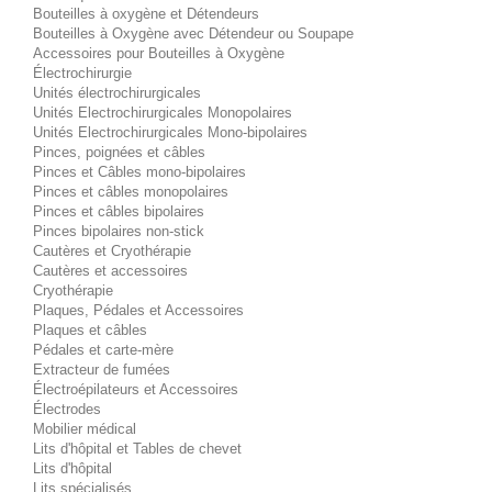
Bouteilles à oxygène et Détendeurs
Bouteilles à Oxygène avec Détendeur ou Soupape
Accessoires pour Bouteilles à Oxygène
Électrochirurgie
Unités électrochirurgicales
Unités Electrochirurgicales Monopolaires
Unités Electrochirurgicales Mono-bipolaires
Pinces, poignées et câbles
Pinces et Câbles mono-bipolaires
Pinces et câbles monopolaires
Pinces et câbles bipolaires
Pinces bipolaires non-stick
Cautères et Cryothérapie
Cautères et accessoires
Cryothérapie
Plaques, Pédales et Accessoires
Plaques et câbles
Pédales et carte-mère
Extracteur de fumées
Électroépilateurs et Accessoires
Électrodes
Mobilier médical
Lits d'hôpital et Tables de chevet
Lits d'hôpital
Lits spécialisés