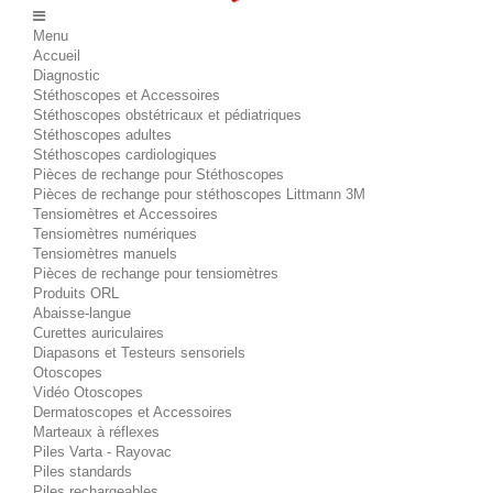
Menu
Accueil
Diagnostic
Stéthoscopes et Accessoires
Stéthoscopes obstétricaux et pédiatriques
Stéthoscopes adultes
Stéthoscopes cardiologiques
Pièces de rechange pour Stéthoscopes
Pièces de rechange pour stéthoscopes Littmann 3M
Tensiomètres et Accessoires
Tensiomètres numériques
Tensiomètres manuels
Pièces de rechange pour tensiomètres
Produits ORL
Abaisse-langue
Curettes auriculaires
Diapasons et Testeurs sensoriels
Otoscopes
Vidéo Otoscopes
Dermatoscopes et Accessoires
Marteaux à réflexes
Piles Varta - Rayovac
Piles standards
Piles rechargeables