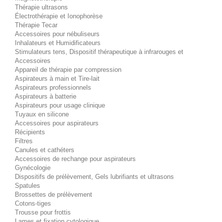
Thérapie ultrasons
Électrothérapie et Ionophorèse
Thérapie Tecar
Accessoires pour nébuliseurs
Inhalateurs et Humidificateurs
Stimulateurs tens, Dispositif thérapeutique à infrarouges et
Accessoires
Appareil de thérapie par compression
Aspirateurs à main et Tire-lait
Aspirateurs professionnels
Aspirateurs à batterie
Aspirateurs pour usage clinique
Tuyaux en silicone
Accessoires pour aspirateurs
Récipients
Filtres
Canules et cathéters
Accessoires de rechange pour aspirateurs
Gynécologie
Dispositifs de prélèvement, Gels lubrifiants et ultrasons
Spatules
Brossettes de prélèvement
Cotons-tiges
Trousse pour frottis
Lames et fixation cytologique