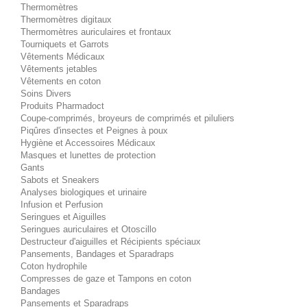
Thermomètres
Thermomètres digitaux
Thermomètres auriculaires et frontaux
Tourniquets et Garrots
Vêtements Médicaux
Vêtements jetables
Vêtements en coton
Soins Divers
Produits Pharmadoct
Coupe-comprimés, broyeurs de comprimés et piluliers
Piqûres d'insectes et Peignes à poux
Hygiène et Accessoires Médicaux
Masques et lunettes de protection
Gants
Sabots et Sneakers
Analyses biologiques et urinaire
Infusion et Perfusion
Seringues et Aiguilles
Seringues auriculaires et Otoscillo
Destructeur d'aiguilles et Récipients spéciaux
Pansements, Bandages et Sparadraps
Coton hydrophile
Compresses de gaze et Tampons en coton
Bandages
Pansements et Sparadraps