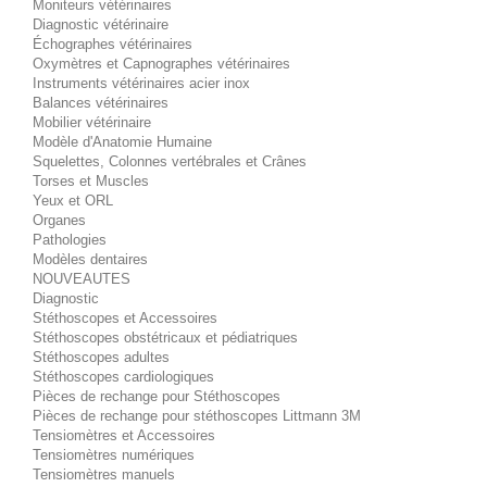
Moniteurs vétérinaires
Diagnostic vétérinaire
Échographes vétérinaires
Oxymètres et Capnographes vétérinaires
Instruments vétérinaires acier inox
Balances vétérinaires
Mobilier vétérinaire
Modèle d'Anatomie Humaine
Squelettes, Colonnes vertébrales et Crânes
Torses et Muscles
Yeux et ORL
Organes
Pathologies
Modèles dentaires
NOUVEAUTES
Diagnostic
Stéthoscopes et Accessoires
Stéthoscopes obstétricaux et pédiatriques
Stéthoscopes adultes
Stéthoscopes cardiologiques
Pièces de rechange pour Stéthoscopes
Pièces de rechange pour stéthoscopes Littmann 3M
Tensiomètres et Accessoires
Tensiomètres numériques
Tensiomètres manuels