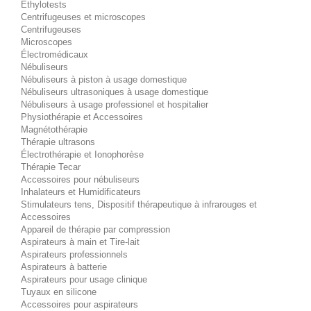
Éthylotests
Centrifugeuses et microscopes
Centrifugeuses
Microscopes
Électromédicaux
Nébuliseurs
Nébuliseurs à piston à usage domestique
Nébuliseurs ultrasoniques à usage domestique
Nébuliseurs à usage professionel et hospitalier
Physiothérapie et Accessoires
Magnétothérapie
Thérapie ultrasons
Électrothérapie et Ionophorèse
Thérapie Tecar
Accessoires pour nébuliseurs
Inhalateurs et Humidificateurs
Stimulateurs tens, Dispositif thérapeutique à infrarouges et
Accessoires
Appareil de thérapie par compression
Aspirateurs à main et Tire-lait
Aspirateurs professionnels
Aspirateurs à batterie
Aspirateurs pour usage clinique
Tuyaux en silicone
Accessoires pour aspirateurs