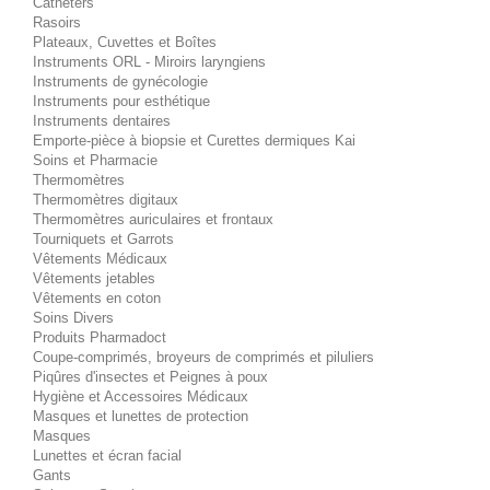
Cathéters
Rasoirs
Plateaux, Cuvettes et Boîtes
Instruments ORL - Miroirs laryngiens
Instruments de gynécologie
Instruments pour esthétique
Instruments dentaires
Emporte-pièce à biopsie et Curettes dermiques Kai
Soins et Pharmacie
Thermomètres
Thermomètres digitaux
Thermomètres auriculaires et frontaux
Tourniquets et Garrots
Vêtements Médicaux
Vêtements jetables
Vêtements en coton
Soins Divers
Produits Pharmadoct
Coupe-comprimés, broyeurs de comprimés et piluliers
Piqûres d'insectes et Peignes à poux
Hygiène et Accessoires Médicaux
Masques et lunettes de protection
Masques
Lunettes et écran facial
Gants