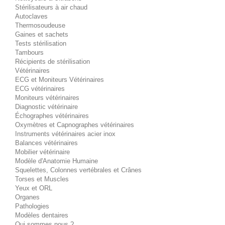
Stérilisateurs à air chaud
Autoclaves
Thermosoudeuse
Gaines et sachets
Tests stérilisation
Tambours
Récipients de stérilisation
Vétérinaires
ECG et Moniteurs Vétérinaires
ECG vétérinaires
Moniteurs vétérinaires
Diagnostic vétérinaire
Échographes vétérinaires
Oxymètres et Capnographes vétérinaires
Instruments vétérinaires acier inox
Balances vétérinaires
Mobilier vétérinaire
Modèle d'Anatomie Humaine
Squelettes, Colonnes vertébrales et Crânes
Torses et Muscles
Yeux et ORL
Organes
Pathologies
Modèles dentaires
Qui sommes nous ?