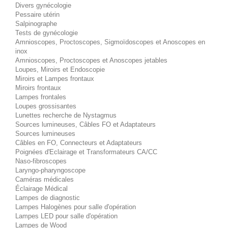
Divers gynécologie
Pessaire utérin
Salpinographe
Tests de gynécologie
Amnioscopes, Proctoscopes, Sigmoïdoscopes et Anoscopes en
inox
Amnioscopes, Proctoscopes et Anoscopes jetables
Loupes, Miroirs et Endoscopie
Miroirs et Lampes frontaux
Miroirs frontaux
Lampes frontales
Loupes grossisantes
Lunettes recherche de Nystagmus
Sources lumineuses, Câbles FO et Adaptateurs
Sources lumineuses
Câbles en FO, Connecteurs et Adaptateurs
Poignées d'Eclairage et Transformateurs CA/CC
Naso-fibroscopes
Laryngo-pharyngoscope
Caméras médicales
Éclairage Médical
Lampes de diagnostic
Lampes Halogènes pour salle d'opération
Lampes LED pour salle d'opération
Lampes de Wood