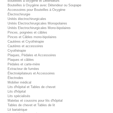
Bouteilles à oxygène et Détendeurs
Bouteilles à Oxygène avec Détendeur ou Soupape
Accessoires pour Bouteilles à Oxygène
Électrochirurgie
Unités électrochirurgicales
Unités Electrochirurgicales Monopolaires
Unités Electrochirurgicales Mono-bipolaires
Pinces, poignées et câbles
Pinces et Câbles mono-bipolaires
Cautères et Cryothérapie
Cautères et accessoires
Cryothérapie
Plaques, Pédales et Accessoires
Plaques et câbles
Pédales et carte-mère
Extracteur de fumées
Électroépilateurs et Accessoires
Électrodes
Mobilier médical
Lits d'hôpital et Tables de chevet
Lits d'hôpital
Lits spécialisés
Matelas et coussins pour lits d'hôpital
Tables de chevet et Tables de lit
Lit bariatrique