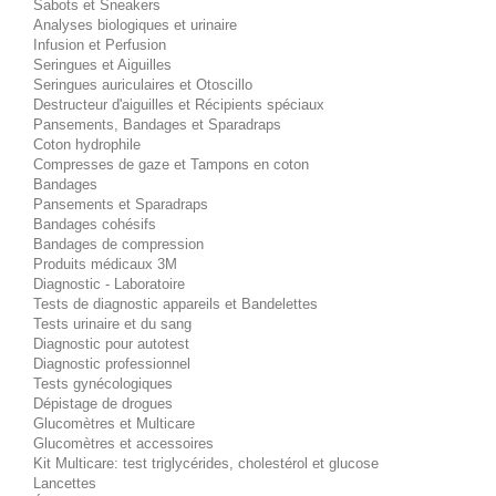
Sabots et Sneakers
Analyses biologiques et urinaire
Infusion et Perfusion
Seringues et Aiguilles
Seringues auriculaires et Otoscillo
Destructeur d'aiguilles et Récipients spéciaux
Pansements, Bandages et Sparadraps
Coton hydrophile
Compresses de gaze et Tampons en coton
Bandages
Pansements et Sparadraps
Bandages cohésifs
Bandages de compression
Produits médicaux 3M
Diagnostic - Laboratoire
Tests de diagnostic appareils et Bandelettes
Tests urinaire et du sang
Diagnostic pour autotest
Diagnostic professionnel
Tests gynécologiques
Dépistage de drogues
Glucomètres et Multicare
Glucomètres et accessoires
Kit Multicare: test triglycérides, cholestérol et glucose
Lancettes