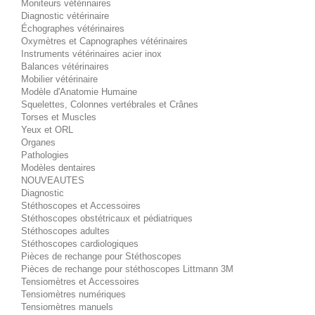
Moniteurs vétérinaires
Diagnostic vétérinaire
Échographes vétérinaires
Oxymètres et Capnographes vétérinaires
Instruments vétérinaires acier inox
Balances vétérinaires
Mobilier vétérinaire
Modèle d'Anatomie Humaine
Squelettes, Colonnes vertébrales et Crânes
Torses et Muscles
Yeux et ORL
Organes
Pathologies
Modèles dentaires
NOUVEAUTES
Diagnostic
Stéthoscopes et Accessoires
Stéthoscopes obstétricaux et pédiatriques
Stéthoscopes adultes
Stéthoscopes cardiologiques
Pièces de rechange pour Stéthoscopes
Pièces de rechange pour stéthoscopes Littmann 3M
Tensiomètres et Accessoires
Tensiomètres numériques
Tensiomètres manuels