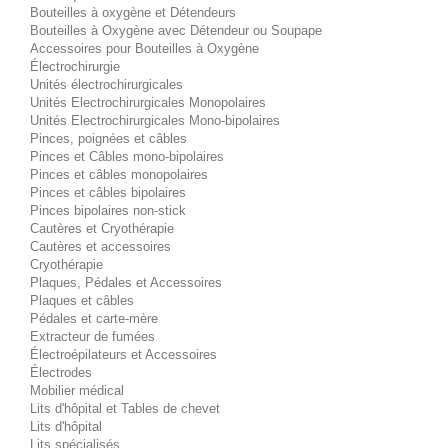
Bouteilles à oxygène et Détendeurs
Bouteilles à Oxygène avec Détendeur ou Soupape
Accessoires pour Bouteilles à Oxygène
Électrochirurgie
Unités électrochirurgicales
Unités Electrochirurgicales Monopolaires
Unités Electrochirurgicales Mono-bipolaires
Pinces, poignées et câbles
Pinces et Câbles mono-bipolaires
Pinces et câbles monopolaires
Pinces et câbles bipolaires
Pinces bipolaires non-stick
Cautères et Cryothérapie
Cautères et accessoires
Cryothérapie
Plaques, Pédales et Accessoires
Plaques et câbles
Pédales et carte-mère
Extracteur de fumées
Électroépilateurs et Accessoires
Électrodes
Mobilier médical
Lits d'hôpital et Tables de chevet
Lits d'hôpital
Lits spécialisés