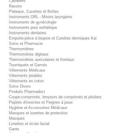
Cathéters
Rasoirs
Plateaux, Cuvettes et Boîtes
Instruments ORL - Miroirs laryngiens
Instruments de gynécologie
Instruments pour esthétique
Instruments dentaires
Emporte-pièce à biopsie et Curettes dermiques Kai
Soins et Pharmacie
Thermomètres
Thermomètres digitaux
Thermomètres auriculaires et frontaux
Tourniquets et Garrots
Vêtements Médicaux
Vêtements jetables
Vêtements en coton
Soins Divers
Produits Pharmadoct
Coupe-comprimés, broyeurs de comprimés et piluliers
Piqûres d'insectes et Peignes à poux
Hygiène et Accessoires Médicaux
Masques et lunettes de protection
Masques
Lunettes et écran facial
Gants