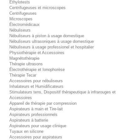
Éthylotests
Centrifugeuses et microscopes
Centrifugeuses
Microscopes
Électromédicaux
Nébuliseurs
Nébuliseurs à piston à usage domestique
Nébuliseurs ultrasoniques à usage domestique
Nébuliseurs à usage professionel et hospitalier
Physiothérapie et Accessoires
Magnétothérapie
Thérapie ultrasons
Électrothérapie et Ionophorèse
Thérapie Tecar
Accessoires pour nébuliseurs
Inhalateurs et Humidificateurs
Stimulateurs tens, Dispositif thérapeutique à infrarouges et
Accessoires
Appareil de thérapie par compression
Aspirateurs à main et Tire-lait
Aspirateurs professionnels
Aspirateurs à batterie
Aspirateurs pour usage clinique
Tuyaux en silicone
Accessoires pour aspirateurs