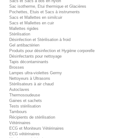
Sacs et Sacs à dos en nylon
Sac isotherme, Etui thermique et Glacières
Pochettes, Etuis et Sacs à instruments
Sacs et Mallettes en similcuir
Sacs et Mallettes en cuir
Mallettes rigides
Stérilisation
Désinfection et Stérilisation à froid
Gel antibactérien
Produits pour désinfection et Hygiène corporelle
Désinfectants pour nettoyage
Tapis décontaminants
Brosses
Lampes ultra-violettes Germy
Nettoyeurs à Ultrasons
Stérilisateurs à air chaud
Autoclaves
Thermosoudeuse
Gaines et sachets
Tests stérilisation
Tambours
Récipients de stérilisation
Vétérinaires
ECG et Moniteurs Vétérinaires
ECG vétérinaires