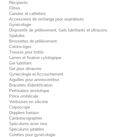
Récipients
Filtres
Canules et cathéters
Accessoires de rechange pour aspirateurs
Gynécologie
Dispositifs de prélèvement, Gels lubrifiants et ultrasons
Spatules
Brossettes de prélèvement
Cotons-tiges
Trousse pour frottis
Lames et fixation cytologique
Gel lubrifiant
Gel pour ultrasons
Gynécologie et Accouchement
Aiguilles pour amniocentèse
Bracelets d'identification
Perforateur amniotique
Pince ombilicale
Ventouses en silicone
Colposcope
Dopplers foetaux
Cardiotocographes
Spéculums acier inox
Spéculums jetables
Curettes pour gynécologie