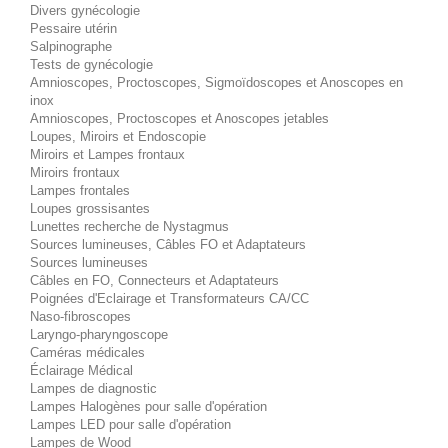
Divers gynécologie
Pessaire utérin
Salpinographe
Tests de gynécologie
Amnioscopes, Proctoscopes, Sigmoïdoscopes et Anoscopes en
inox
Amnioscopes, Proctoscopes et Anoscopes jetables
Loupes, Miroirs et Endoscopie
Miroirs et Lampes frontaux
Miroirs frontaux
Lampes frontales
Loupes grossisantes
Lunettes recherche de Nystagmus
Sources lumineuses, Câbles FO et Adaptateurs
Sources lumineuses
Câbles en FO, Connecteurs et Adaptateurs
Poignées d'Eclairage et Transformateurs CA/CC
Naso-fibroscopes
Laryngo-pharyngoscope
Caméras médicales
Éclairage Médical
Lampes de diagnostic
Lampes Halogènes pour salle d'opération
Lampes LED pour salle d'opération
Lampes de Wood