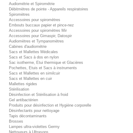
Audiométrie et Spirométrie
Débitmètres de pointe - Appareils respiratoires
Spiromètres
Accessoires pour spiromètres
Embouts buccaux papier et pince-nez
Accessoires pour spiromètres Mir
Accessoires pour Gimaspir, Datospir
Audiomètres et Tympanomètres
Cabines d'audiométrie
Sacs et Mallettes Médicales
Sacs et Sacs à dos en nylon
Sac isotherme, Etui thermique et Glacières
Pochettes, Etuis et Sacs à instruments
Sacs et Mallettes en similcuir
Sacs et Mallettes en cuir
Mallettes rigides
Stérilisation
Désinfection et Stérilisation à froid
Gel antibactérien
Produits pour désinfection et Hygiène corporelle
Désinfectants pour nettoyage
Tapis décontaminants
Brosses
Lampes ultra-violettes Germy
Nettoyeurs à Ultrasons