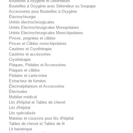
Bouteilles à oxygène et Détendeurs
Bouteilles à Oxygène avec Détendeur ou Soupape
Accessoires pour Bouteilles à Oxygène
Électrochirurgie
Unités électrochirurgicales
Unités Electrochirurgicales Monopolaires
Unités Electrochirurgicales Mono-bipolaires
Pinces, poignées et câbles
Pinces et Câbles mono-bipolaires
Cautères et Cryothérapie
Cautères et accessoires
Cryothérapie
Plaques, Pédales et Accessoires
Plaques et câbles
Pédales et carte-mère
Extracteur de fumées
Électroépilateurs et Accessoires
Électrodes
Mobilier médical
Lits d'hôpital et Tables de chevet
Lits d'hôpital
Lits spécialisés
Matelas et coussins pour lits d'hôpital
Tables de chevet et Tables de lit
Lit bariatrique