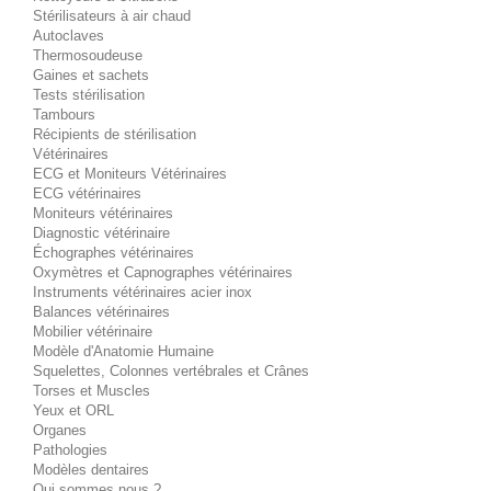
Stérilisateurs à air chaud
Autoclaves
Thermosoudeuse
Gaines et sachets
Tests stérilisation
Tambours
Récipients de stérilisation
Vétérinaires
ECG et Moniteurs Vétérinaires
ECG vétérinaires
Moniteurs vétérinaires
Diagnostic vétérinaire
Échographes vétérinaires
Oxymètres et Capnographes vétérinaires
Instruments vétérinaires acier inox
Balances vétérinaires
Mobilier vétérinaire
Modèle d'Anatomie Humaine
Squelettes, Colonnes vertébrales et Crânes
Torses et Muscles
Yeux et ORL
Organes
Pathologies
Modèles dentaires
Qui sommes nous ?