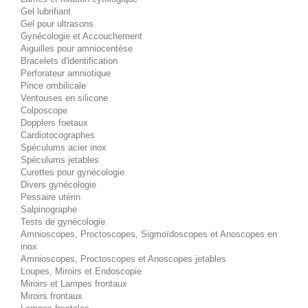
Gel lubrifiant
Gel pour ultrasons
Gynécologie et Accouchement
Aiguilles pour amniocentèse
Bracelets d'identification
Perforateur amniotique
Pince ombilicale
Ventouses en silicone
Colposcope
Dopplers foetaux
Cardiotocographes
Spéculums acier inox
Spéculums jetables
Curettes pour gynécologie
Divers gynécologie
Pessaire utérin
Salpinographe
Tests de gynécologie
Amnioscopes, Proctoscopes, Sigmoïdoscopes et Anoscopes en
inox
Amnioscopes, Proctoscopes et Anoscopes jetables
Loupes, Miroirs et Endoscopie
Miroirs et Lampes frontaux
Miroirs frontaux