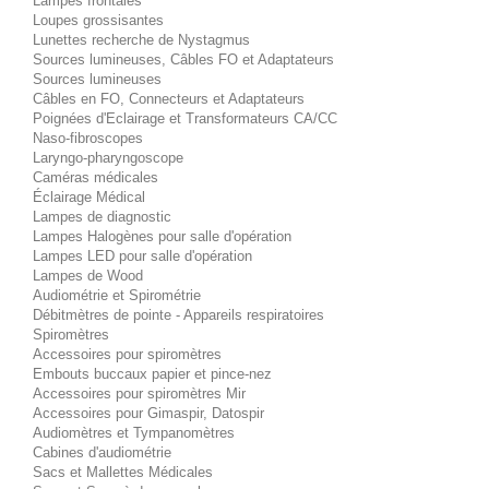
Lampes frontales
Loupes grossisantes
Lunettes recherche de Nystagmus
Sources lumineuses, Câbles FO et Adaptateurs
Sources lumineuses
Câbles en FO, Connecteurs et Adaptateurs
Poignées d'Eclairage et Transformateurs CA/CC
Naso-fibroscopes
Laryngo-pharyngoscope
Caméras médicales
Éclairage Médical
Lampes de diagnostic
Lampes Halogènes pour salle d'opération
Lampes LED pour salle d'opération
Lampes de Wood
Audiométrie et Spirométrie
Débitmètres de pointe - Appareils respiratoires
Spiromètres
Accessoires pour spiromètres
Embouts buccaux papier et pince-nez
Accessoires pour spiromètres Mir
Accessoires pour Gimaspir, Datospir
Audiomètres et Tympanomètres
Cabines d'audiométrie
Sacs et Mallettes Médicales