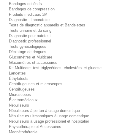
Bandages cohésifs
Bandages de compression
Produits médicaux 3M
Diagnostic - Laboratoire
Tests de diagnostic appareils et Bandelettes
Tests urinaire et du sang
Diagnostic pour autotest
Diagnostic professionnel
Tests gynécologiques
Dépistage de drogues
Glucomètres et Multicare
Glucomètres et accessoires
Kit Multicare: test triglycérides, cholestérol et glucose
Lancettes
Éthylotests
Centrifugeuses et microscopes
Centrifugeuses
Microscopes
Électromédicaux
Nébuliseurs
Nébuliseurs à piston à usage domestique
Nébuliseurs ultrasoniques à usage domestique
Nébuliseurs à usage professionel et hospitalier
Physiothérapie et Accessoires
Magnétothérapie