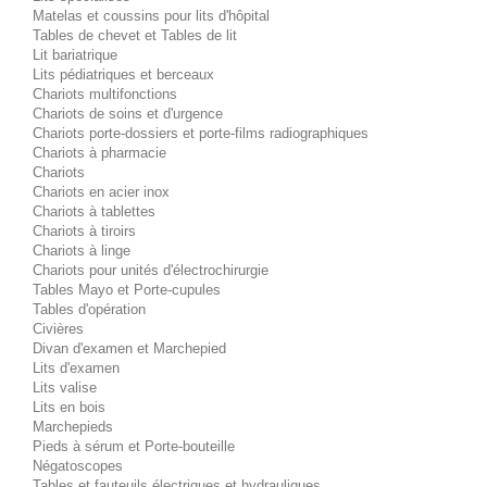
Matelas et coussins pour lits d'hôpital
Tables de chevet et Tables de lit
Lit bariatrique
Lits pédiatriques et berceaux
Chariots multifonctions
Chariots de soins et d'urgence
Chariots porte-dossiers et porte-films radiographiques
Chariots à pharmacie
Chariots
Chariots en acier inox
Chariots à tablettes
Chariots à tiroirs
Chariots à linge
Chariots pour unités d'électrochirurgie
Tables Mayo et Porte-cupules
Tables d'opération
Civières
Divan d'examen et Marchepied
Lits d'examen
Lits valise
Lits en bois
Marchepieds
Pieds à sérum et Porte-bouteille
Négatoscopes
Tables et fauteuils électriques et hydrauliques