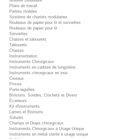
Mobilier modulaire
Plans de travail
Parties mobiles
Système de chariots modulaires
Rouleaux de papier pour lit et serviettes
Rouleaux de papier pour lit
Serviettes
Chaises et tabourets
Tabourets
Chaises
Instrumentation
Instruments Chirurgicaux
Instruments en carbure de tungstène
Instruments chirurgicaux en inox
Ciseaux
Pinces
Porte-aiguilles
Bistouris, Sondes, Crochets et Divers
Écarteurs
Kit d'Instruments
Lames et Bistouris
Sutures
Champs et Draps chirurgicaux
Instruments Chirurgicaux à Usage Unique
Instruments en métal stérile à usage unique