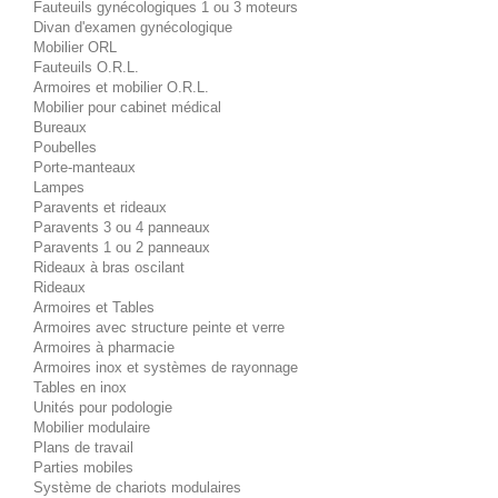
Fauteuils gynécologiques 1 ou 3 moteurs
Divan d'examen gynécologique
Mobilier ORL
Fauteuils O.R.L.
Armoires et mobilier O.R.L.
Mobilier pour cabinet médical
Bureaux
Poubelles
Porte-manteaux
Lampes
Paravents et rideaux
Paravents 3 ou 4 panneaux
Paravents 1 ou 2 panneaux
Rideaux à bras oscilant
Rideaux
Armoires et Tables
Armoires avec structure peinte et verre
Armoires à pharmacie
Armoires inox et systèmes de rayonnage
Tables en inox
Unités pour podologie
Mobilier modulaire
Plans de travail
Parties mobiles
Système de chariots modulaires