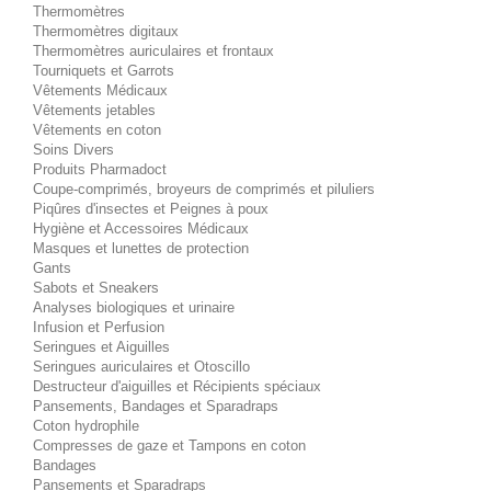
Thermomètres
Thermomètres digitaux
Thermomètres auriculaires et frontaux
Tourniquets et Garrots
Vêtements Médicaux
Vêtements jetables
Vêtements en coton
Soins Divers
Produits Pharmadoct
Coupe-comprimés, broyeurs de comprimés et piluliers
Piqûres d'insectes et Peignes à poux
Hygiène et Accessoires Médicaux
Masques et lunettes de protection
Gants
Sabots et Sneakers
Analyses biologiques et urinaire
Infusion et Perfusion
Seringues et Aiguilles
Seringues auriculaires et Otoscillo
Destructeur d'aiguilles et Récipients spéciaux
Pansements, Bandages et Sparadraps
Coton hydrophile
Compresses de gaze et Tampons en coton
Bandages
Pansements et Sparadraps