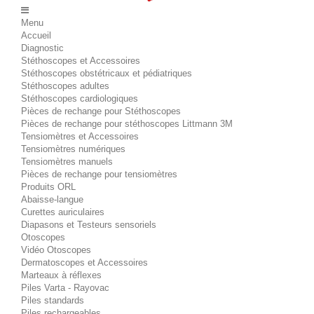
Menu
Accueil
Diagnostic
Stéthoscopes et Accessoires
Stéthoscopes obstétricaux et pédiatriques
Stéthoscopes adultes
Stéthoscopes cardiologiques
Pièces de rechange pour Stéthoscopes
Pièces de rechange pour stéthoscopes Littmann 3M
Tensiomètres et Accessoires
Tensiomètres numériques
Tensiomètres manuels
Pièces de rechange pour tensiomètres
Produits ORL
Abaisse-langue
Curettes auriculaires
Diapasons et Testeurs sensoriels
Otoscopes
Vidéo Otoscopes
Dermatoscopes et Accessoires
Marteaux à réflexes
Piles Varta - Rayovac
Piles standards
Piles rechargeables