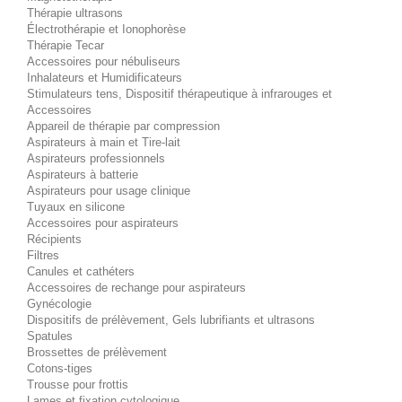
Thérapie ultrasons
Électrothérapie et Ionophorèse
Thérapie Tecar
Accessoires pour nébuliseurs
Inhalateurs et Humidificateurs
Stimulateurs tens, Dispositif thérapeutique à infrarouges et
Accessoires
Appareil de thérapie par compression
Aspirateurs à main et Tire-lait
Aspirateurs professionnels
Aspirateurs à batterie
Aspirateurs pour usage clinique
Tuyaux en silicone
Accessoires pour aspirateurs
Récipients
Filtres
Canules et cathéters
Accessoires de rechange pour aspirateurs
Gynécologie
Dispositifs de prélèvement, Gels lubrifiants et ultrasons
Spatules
Brossettes de prélèvement
Cotons-tiges
Trousse pour frottis
Lames et fixation cytologique