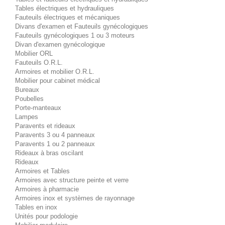
Tables électriques et hydrauliques
Fauteuils électriques et mécaniques
Divans d'examen et Fauteuils gynécologiques
Fauteuils gynécologiques 1 ou 3 moteurs
Divan d'examen gynécologique
Mobilier ORL
Fauteuils O.R.L.
Armoires et mobilier O.R.L.
Mobilier pour cabinet médical
Bureaux
Poubelles
Porte-manteaux
Lampes
Paravents et rideaux
Paravents 3 ou 4 panneaux
Paravents 1 ou 2 panneaux
Rideaux à bras oscilant
Rideaux
Armoires et Tables
Armoires avec structure peinte et verre
Armoires à pharmacie
Armoires inox et systèmes de rayonnage
Tables en inox
Unités pour podologie