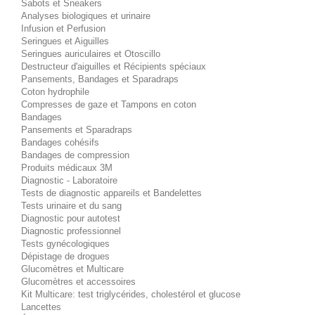
Sabots et Sneakers
Analyses biologiques et urinaire
Infusion et Perfusion
Seringues et Aiguilles
Seringues auriculaires et Otoscillo
Destructeur d'aiguilles et Récipients spéciaux
Pansements, Bandages et Sparadraps
Coton hydrophile
Compresses de gaze et Tampons en coton
Bandages
Pansements et Sparadraps
Bandages cohésifs
Bandages de compression
Produits médicaux 3M
Diagnostic - Laboratoire
Tests de diagnostic appareils et Bandelettes
Tests urinaire et du sang
Diagnostic pour autotest
Diagnostic professionnel
Tests gynécologiques
Dépistage de drogues
Glucomètres et Multicare
Glucomètres et accessoires
Kit Multicare: test triglycérides, cholestérol et glucose
Lancettes