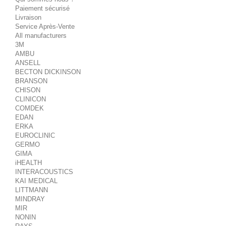
Paiement sécurisé
Livraison
Service Après-Vente
All manufacturers
3M
AMBU
ANSELL
BECTON DICKINSON
BRANSON
CHISON
CLINICON
COMDEK
EDAN
ERKA
EUROCLINIC
GERMO
GIMA
iHEALTH
INTERACOUSTICS
KAI MEDICAL
LITTMANN
MINDRAY
MIR
NONIN