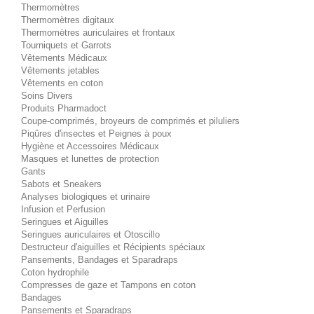
Thermomètres
Thermomètres digitaux
Thermomètres auriculaires et frontaux
Tourniquets et Garrots
Vêtements Médicaux
Vêtements jetables
Vêtements en coton
Soins Divers
Produits Pharmadoct
Coupe-comprimés, broyeurs de comprimés et piluliers
Piqûres d'insectes et Peignes à poux
Hygiène et Accessoires Médicaux
Masques et lunettes de protection
Gants
Sabots et Sneakers
Analyses biologiques et urinaire
Infusion et Perfusion
Seringues et Aiguilles
Seringues auriculaires et Otoscillo
Destructeur d'aiguilles et Récipients spéciaux
Pansements, Bandages et Sparadraps
Coton hydrophile
Compresses de gaze et Tampons en coton
Bandages
Pansements et Sparadraps