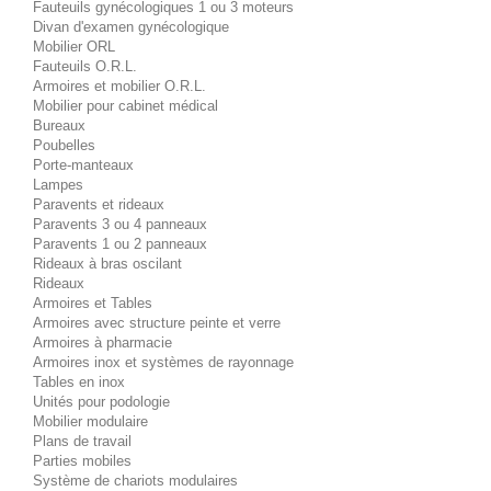
Fauteuils gynécologiques 1 ou 3 moteurs
Divan d'examen gynécologique
Mobilier ORL
Fauteuils O.R.L.
Armoires et mobilier O.R.L.
Mobilier pour cabinet médical
Bureaux
Poubelles
Porte-manteaux
Lampes
Paravents et rideaux
Paravents 3 ou 4 panneaux
Paravents 1 ou 2 panneaux
Rideaux à bras oscilant
Rideaux
Armoires et Tables
Armoires avec structure peinte et verre
Armoires à pharmacie
Armoires inox et systèmes de rayonnage
Tables en inox
Unités pour podologie
Mobilier modulaire
Plans de travail
Parties mobiles
Système de chariots modulaires