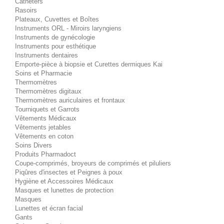
Cathéters
Rasoirs
Plateaux, Cuvettes et Boîtes
Instruments ORL - Miroirs laryngiens
Instruments de gynécologie
Instruments pour esthétique
Instruments dentaires
Emporte-pièce à biopsie et Curettes dermiques Kai
Soins et Pharmacie
Thermomètres
Thermomètres digitaux
Thermomètres auriculaires et frontaux
Tourniquets et Garrots
Vêtements Médicaux
Vêtements jetables
Vêtements en coton
Soins Divers
Produits Pharmadoct
Coupe-comprimés, broyeurs de comprimés et piluliers
Piqûres d'insectes et Peignes à poux
Hygiène et Accessoires Médicaux
Masques et lunettes de protection
Masques
Lunettes et écran facial
Gants