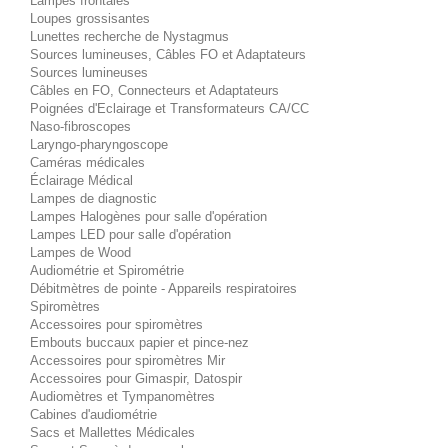
Lampes frontales
Loupes grossisantes
Lunettes recherche de Nystagmus
Sources lumineuses, Câbles FO et Adaptateurs
Sources lumineuses
Câbles en FO, Connecteurs et Adaptateurs
Poignées d'Eclairage et Transformateurs CA/CC
Naso-fibroscopes
Laryngo-pharyngoscope
Caméras médicales
Éclairage Médical
Lampes de diagnostic
Lampes Halogènes pour salle d'opération
Lampes LED pour salle d'opération
Lampes de Wood
Audiométrie et Spirométrie
Débitmètres de pointe - Appareils respiratoires
Spiromètres
Accessoires pour spiromètres
Embouts buccaux papier et pince-nez
Accessoires pour spiromètres Mir
Accessoires pour Gimaspir, Datospir
Audiomètres et Tympanomètres
Cabines d'audiométrie
Sacs et Mallettes Médicales