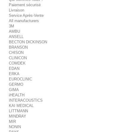
Paiement sécurisé
Livraison
Service Après-Vente
All manufacturers
3M
AMBU
ANSELL
BECTON DICKINSON
BRANSON
CHISON
CLINICON
COMDEK
EDAN
ERKA
EUROCLINIC
GERMO
GIMA
iHEALTH
INTERACOUSTICS
KAI MEDICAL
LITTMANN
MINDRAY
MIR
NONIN