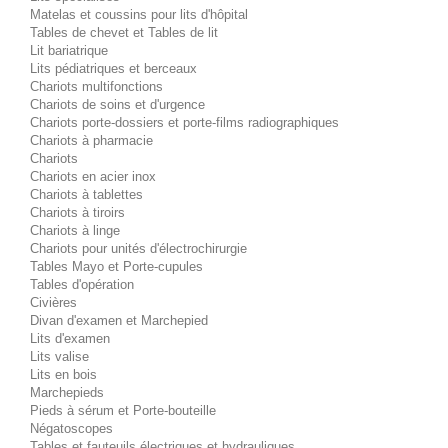
Matelas et coussins pour lits d'hôpital
Tables de chevet et Tables de lit
Lit bariatrique
Lits pédiatriques et berceaux
Chariots multifonctions
Chariots de soins et d'urgence
Chariots porte-dossiers et porte-films radiographiques
Chariots à pharmacie
Chariots
Chariots en acier inox
Chariots à tablettes
Chariots à tiroirs
Chariots à linge
Chariots pour unités d'électrochirurgie
Tables Mayo et Porte-cupules
Tables d'opération
Civières
Divan d'examen et Marchepied
Lits d'examen
Lits valise
Lits en bois
Marchepieds
Pieds à sérum et Porte-bouteille
Négatoscopes
Tables et fauteuils électriques et hydrauliques