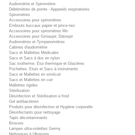
Audiométrie et Spirométrie
Débitmètres de pointe - Appareils respiratoires
Spiromètres
Accessoires pour spiromètres
Embouts buccaux papier et pince-nez
Accessoires pour spiromètres Mir
Accessoires pour Gimaspir, Datospir
Audiomètres et Tympanomètres
Cabines d'audiométrie
Sacs et Mallettes Médicales
Sacs et Sacs à dos en nylon
Sac isotherme, Etui thermique et Glacières
Pochettes, Etuis et Sacs à instruments
Sacs et Mallettes en similcuir
Sacs et Mallettes en cuir
Mallettes rigides
Stérilisation
Désinfection et Stérilisation à froid
Gel antibactérien
Produits pour désinfection et Hygiène corporelle
Désinfectants pour nettoyage
Tapis décontaminants
Brosses
Lampes ultra-violettes Germy
Nettoyeurs à Ultrasons