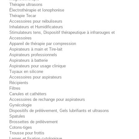
Thérapie ultrasons
Électrothérapie et Ionophorèse
Thérapie Tecar
Accessoires pour nébuliseurs
Inhalateurs et Humidificateurs
Stimulateurs tens, Dispositif thérapeutique à infrarouges et
Accessoires
Appareil de thérapie par compression
Aspirateurs à main et Tire-lait
Aspirateurs professionnels
Aspirateurs à batterie
Aspirateurs pour usage clinique
Tuyaux en silicone
Accessoires pour aspirateurs
Récipients
Filtres
Canules et cathéters
Accessoires de rechange pour aspirateurs
Gynécologie
Dispositifs de prélèvement, Gels lubrifiants et ultrasons
Spatules
Brossettes de prélèvement
Cotons-tiges
Trousse pour frottis
Lames et fixation cytologique