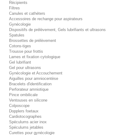
Récipients
Filtres
Canules et cathéters
Accessoires de rechange pour aspirateurs
Gynécologie
Dispositifs de prélèvement, Gels lubrifiants et ultrasons
Spatules
Brossettes de prélèvement
Cotons-tiges
Trousse pour frottis
Lames et fixation cytologique
Gel lubrifiant
Gel pour ultrasons
Gynécologie et Accouchement
Aiguilles pour amniocentèse
Bracelets d'identification
Perforateur amniotique
Pince ombilicale
Ventouses en silicone
Colposcope
Dopplers foetaux
Cardiotocographes
Spéculums acier inox
Spéculums jetables
Curettes pour gynécologie