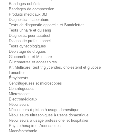
Bandages cohésifs
Bandages de compression
Produits médicaux 3M
Diagnostic - Laboratoire
Tests de diagnostic appareils et Bandelettes
Tests urinaire et du sang
Diagnostic pour autotest
Diagnostic professionnel
Tests gynécologiques
Dépistage de drogues
Glucomètres et Multicare
Glucomètres et accessoires
Kit Multicare: test triglycérides, cholestérol et glucose
Lancettes
Éthylotests
Centrifugeuses et microscopes
Centrifugeuses
Microscopes
Électromédicaux
Nébuliseurs
Nébuliseurs à piston à usage domestique
Nébuliseurs ultrasoniques à usage domestique
Nébuliseurs à usage professionel et hospitalier
Physiothérapie et Accessoires
Magnétothérapie