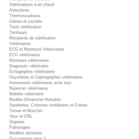
Stérilisateurs à air chaud
Autoclaves
Thermosoudeuse
Gaines et sachets
Tests stérilisation
Tambours
Récipients de stérilisation
Vétérinaires
ECG et Moniteurs Vétérinaires
ECG vétérinaires
Moniteurs vétérinaires
Diagnostic vétérinaire
Échographes vétérinaires
Oxymètres et Capnographes vétérinaires
Instruments vétérinaires acier inox
Balances vétérinaires
Mobilier vétérinaire
Modèle d'Anatomie Humaine
Squelettes, Colonnes vertébrales et Crânes
Torses et Muscles
Yeux et ORL
Organes
Pathologies
Modèles dentaires
Qui sommes nous ?