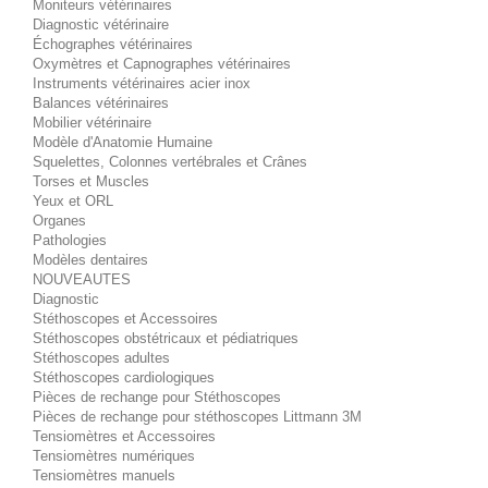
Moniteurs vétérinaires
Diagnostic vétérinaire
Échographes vétérinaires
Oxymètres et Capnographes vétérinaires
Instruments vétérinaires acier inox
Balances vétérinaires
Mobilier vétérinaire
Modèle d'Anatomie Humaine
Squelettes, Colonnes vertébrales et Crânes
Torses et Muscles
Yeux et ORL
Organes
Pathologies
Modèles dentaires
NOUVEAUTES
Diagnostic
Stéthoscopes et Accessoires
Stéthoscopes obstétricaux et pédiatriques
Stéthoscopes adultes
Stéthoscopes cardiologiques
Pièces de rechange pour Stéthoscopes
Pièces de rechange pour stéthoscopes Littmann 3M
Tensiomètres et Accessoires
Tensiomètres numériques
Tensiomètres manuels