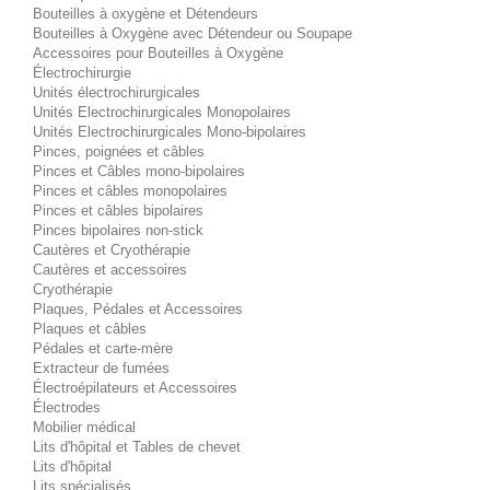
Bouteilles à oxygène et Détendeurs
Bouteilles à Oxygène avec Détendeur ou Soupape
Accessoires pour Bouteilles à Oxygène
Électrochirurgie
Unités électrochirurgicales
Unités Electrochirurgicales Monopolaires
Unités Electrochirurgicales Mono-bipolaires
Pinces, poignées et câbles
Pinces et Câbles mono-bipolaires
Pinces et câbles monopolaires
Pinces et câbles bipolaires
Pinces bipolaires non-stick
Cautères et Cryothérapie
Cautères et accessoires
Cryothérapie
Plaques, Pédales et Accessoires
Plaques et câbles
Pédales et carte-mère
Extracteur de fumées
Électroépilateurs et Accessoires
Électrodes
Mobilier médical
Lits d'hôpital et Tables de chevet
Lits d'hôpital
Lits spécialisés