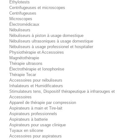
Éthylotests
Centrifugeuses et microscopes
Centrifugeuses
Microscopes
Électromédicaux
Nébuliseurs
Nébuliseurs à piston à usage domestique
Nébuliseurs ultrasoniques à usage domestique
Nébuliseurs à usage professionel et hospitalier
Physiothérapie et Accessoires
Magnétothérapie
Thérapie ultrasons
Électrothérapie et Ionophorèse
Thérapie Tecar
Accessoires pour nébuliseurs
Inhalateurs et Humidificateurs
Stimulateurs tens, Dispositif thérapeutique à infrarouges et
Accessoires
Appareil de thérapie par compression
Aspirateurs à main et Tire-lait
Aspirateurs professionnels
Aspirateurs à batterie
Aspirateurs pour usage clinique
Tuyaux en silicone
Accessoires pour aspirateurs