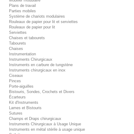
Mobilier modulaire
Plans de travail
Parties mobiles
Système de chariots modulaires
Rouleaux de papier pour lit et serviettes
Rouleaux de papier pour lit
Serviettes
Chaises et tabourets
Tabourets
Chaises
Instrumentation
Instruments Chirurgicaux
Instruments en carbure de tungstène
Instruments chirurgicaux en inox
Ciseaux
Pinces
Porte-aiguilles
Bistouris, Sondes, Crochets et Divers
Écarteurs
Kit d'Instruments
Lames et Bistouris
Sutures
Champs et Draps chirurgicaux
Instruments Chirurgicaux à Usage Unique
Instruments en métal stérile à usage unique