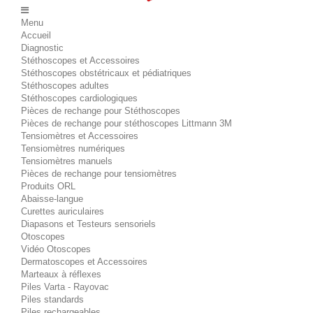
Menu
Accueil
Diagnostic
Stéthoscopes et Accessoires
Stéthoscopes obstétricaux et pédiatriques
Stéthoscopes adultes
Stéthoscopes cardiologiques
Pièces de rechange pour Stéthoscopes
Pièces de rechange pour stéthoscopes Littmann 3M
Tensiomètres et Accessoires
Tensiomètres numériques
Tensiomètres manuels
Pièces de rechange pour tensiomètres
Produits ORL
Abaisse-langue
Curettes auriculaires
Diapasons et Testeurs sensoriels
Otoscopes
Vidéo Otoscopes
Dermatoscopes et Accessoires
Marteaux à réflexes
Piles Varta - Rayovac
Piles standards
Piles rechargeables