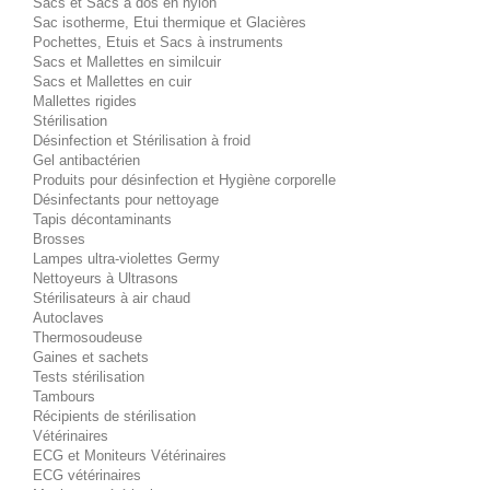
Sacs et Sacs à dos en nylon
Sac isotherme, Etui thermique et Glacières
Pochettes, Etuis et Sacs à instruments
Sacs et Mallettes en similcuir
Sacs et Mallettes en cuir
Mallettes rigides
Stérilisation
Désinfection et Stérilisation à froid
Gel antibactérien
Produits pour désinfection et Hygiène corporelle
Désinfectants pour nettoyage
Tapis décontaminants
Brosses
Lampes ultra-violettes Germy
Nettoyeurs à Ultrasons
Stérilisateurs à air chaud
Autoclaves
Thermosoudeuse
Gaines et sachets
Tests stérilisation
Tambours
Récipients de stérilisation
Vétérinaires
ECG et Moniteurs Vétérinaires
ECG vétérinaires