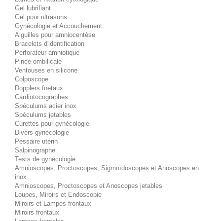
Gel lubrifiant
Gel pour ultrasons
Gynécologie et Accouchement
Aiguilles pour amniocentèse
Bracelets d'identification
Perforateur amniotique
Pince ombilicale
Ventouses en silicone
Colposcope
Dopplers foetaux
Cardiotocographes
Spéculums acier inox
Spéculums jetables
Curettes pour gynécologie
Divers gynécologie
Pessaire utérin
Salpinographe
Tests de gynécologie
Amnioscopes, Proctoscopes, Sigmoïdoscopes et Anoscopes en
inox
Amnioscopes, Proctoscopes et Anoscopes jetables
Loupes, Miroirs et Endoscopie
Miroirs et Lampes frontaux
Miroirs frontaux