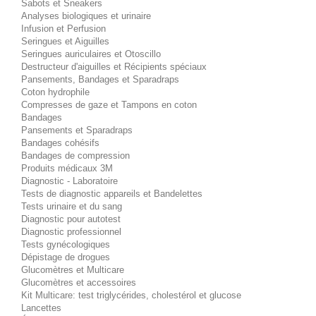
Sabots et Sneakers
Analyses biologiques et urinaire
Infusion et Perfusion
Seringues et Aiguilles
Seringues auriculaires et Otoscillo
Destructeur d'aiguilles et Récipients spéciaux
Pansements, Bandages et Sparadraps
Coton hydrophile
Compresses de gaze et Tampons en coton
Bandages
Pansements et Sparadraps
Bandages cohésifs
Bandages de compression
Produits médicaux 3M
Diagnostic - Laboratoire
Tests de diagnostic appareils et Bandelettes
Tests urinaire et du sang
Diagnostic pour autotest
Diagnostic professionnel
Tests gynécologiques
Dépistage de drogues
Glucomètres et Multicare
Glucomètres et accessoires
Kit Multicare: test triglycérides, cholestérol et glucose
Lancettes