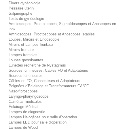
Divers gynécologie
Pessaire utérin
Salpinographe
Tests de gynécologie
Amnioscopes, Proctoscopes, Sigmoïdoscopes et Anoscopes en
inox
Amnioscopes, Proctoscopes et Anoscopes jetables
Loupes, Miroirs et Endoscopie
Miroirs et Lampes frontaux
Miroirs frontaux
Lampes frontales
Loupes grossisantes
Lunettes recherche de Nystagmus
Sources lumineuses, Câbles FO et Adaptateurs
Sources lumineuses
Câbles en FO, Connecteurs et Adaptateurs
Poignées d'Eclairage et Transformateurs CA/CC
Naso-fibroscopes
Laryngo-pharyngoscope
Caméras médicales
Éclairage Médical
Lampes de diagnostic
Lampes Halogènes pour salle d'opération
Lampes LED pour salle d'opération
Lampes de Wood