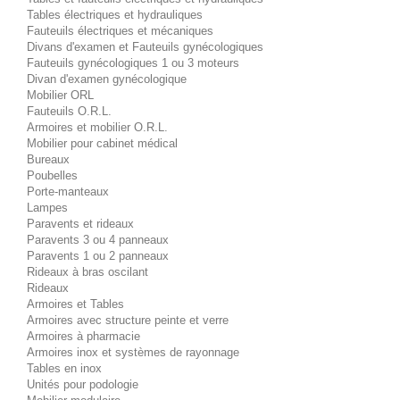
Tables électriques et hydrauliques
Fauteuils électriques et mécaniques
Divans d'examen et Fauteuils gynécologiques
Fauteuils gynécologiques 1 ou 3 moteurs
Divan d'examen gynécologique
Mobilier ORL
Fauteuils O.R.L.
Armoires et mobilier O.R.L.
Mobilier pour cabinet médical
Bureaux
Poubelles
Porte-manteaux
Lampes
Paravents et rideaux
Paravents 3 ou 4 panneaux
Paravents 1 ou 2 panneaux
Rideaux à bras oscilant
Rideaux
Armoires et Tables
Armoires avec structure peinte et verre
Armoires à pharmacie
Armoires inox et systèmes de rayonnage
Tables en inox
Unités pour podologie