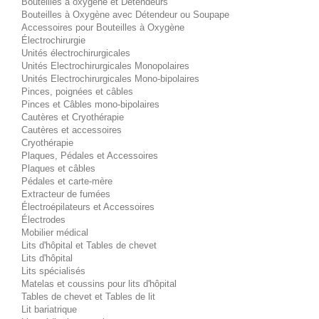
Bouteilles à oxygène et Détendeurs
Bouteilles à Oxygène avec Détendeur ou Soupape
Accessoires pour Bouteilles à Oxygène
Électrochirurgie
Unités électrochirurgicales
Unités Electrochirurgicales Monopolaires
Unités Electrochirurgicales Mono-bipolaires
Pinces, poignées et câbles
Pinces et Câbles mono-bipolaires
Cautères et Cryothérapie
Cautères et accessoires
Cryothérapie
Plaques, Pédales et Accessoires
Plaques et câbles
Pédales et carte-mère
Extracteur de fumées
Électroépilateurs et Accessoires
Électrodes
Mobilier médical
Lits d'hôpital et Tables de chevet
Lits d'hôpital
Lits spécialisés
Matelas et coussins pour lits d'hôpital
Tables de chevet et Tables de lit
Lit bariatrique