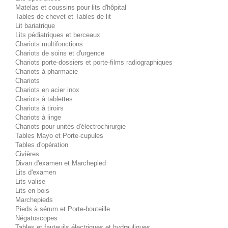
Matelas et coussins pour lits d'hôpital
Tables de chevet et Tables de lit
Lit bariatrique
Lits pédiatriques et berceaux
Chariots multifonctions
Chariots de soins et d'urgence
Chariots porte-dossiers et porte-films radiographiques
Chariots à pharmacie
Chariots
Chariots en acier inox
Chariots à tablettes
Chariots à tiroirs
Chariots à linge
Chariots pour unités d'électrochirurgie
Tables Mayo et Porte-cupules
Tables d'opération
Civières
Divan d'examen et Marchepied
Lits d'examen
Lits valise
Lits en bois
Marchepieds
Pieds à sérum et Porte-bouteille
Négatoscopes
Tables et fauteuils électriques et hydrauliques