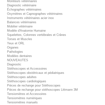
Moniteurs vétérinaires
Diagnostic vétérinaire
Échographes vétérinaires
Oxymètres et Capnographes vétérinaires
Instruments vétérinaires acier inox
Balances vétérinaires
Mobilier vétérinaire
Modèle d'Anatomie Humaine
Squelettes, Colonnes vertébrales et Crânes
Torses et Muscles
Yeux et ORL
Organes
Pathologies
Modèles dentaires
NOUVEAUTES
Diagnostic
Stéthoscopes et Accessoires
Stéthoscopes obstétricaux et pédiatriques
Stéthoscopes adultes
Stéthoscopes cardiologiques
Pièces de rechange pour Stéthoscopes
Pièces de rechange pour stéthoscopes Littmann 3M
Tensiomètres et Accessoires
Tensiomètres numériques
Tensiomètres manuels