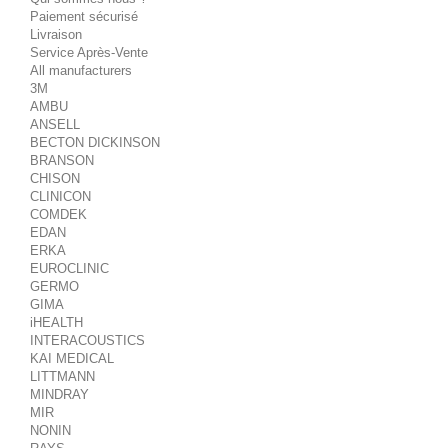
Paiement sécurisé
Livraison
Service Après-Vente
All manufacturers
3M
AMBU
ANSELL
BECTON DICKINSON
BRANSON
CHISON
CLINICON
COMDEK
EDAN
ERKA
EUROCLINIC
GERMO
GIMA
iHEALTH
INTERACOUSTICS
KAI MEDICAL
LITTMANN
MINDRAY
MIR
NONIN