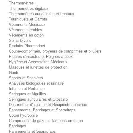
Thermomètres
Thermomètres digitaux
Thermomètres auriculaires et frontaux
Tourniquets et Garrots
Vêtements Médicaux
Vêtements jetables
Vêtements en coton
Soins Divers
Produits Pharmadoct
Coupe-comprimés, broyeurs de comprimés et piluliers
Piqûres d'insectes et Peignes à poux
Hygiène et Accessoires Médicaux
Masques et lunettes de protection
Gants
Sabots et Sneakers
Analyses biologiques et urinaire
Infusion et Perfusion
Seringues et Aiguilles
Seringues auriculaires et Otoscillo
Destructeur d'aiguilles et Récipients spéciaux
Pansements, Bandages et Sparadraps
Coton hydrophile
Compresses de gaze et Tampons en coton
Bandages
Pansements et Sparadraps