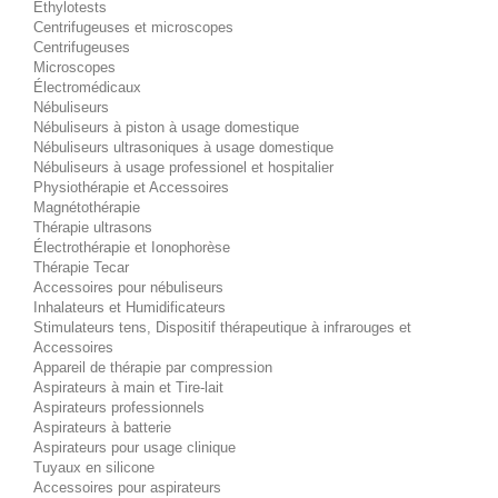
Éthylotests
Centrifugeuses et microscopes
Centrifugeuses
Microscopes
Électromédicaux
Nébuliseurs
Nébuliseurs à piston à usage domestique
Nébuliseurs ultrasoniques à usage domestique
Nébuliseurs à usage professionel et hospitalier
Physiothérapie et Accessoires
Magnétothérapie
Thérapie ultrasons
Électrothérapie et Ionophorèse
Thérapie Tecar
Accessoires pour nébuliseurs
Inhalateurs et Humidificateurs
Stimulateurs tens, Dispositif thérapeutique à infrarouges et
Accessoires
Appareil de thérapie par compression
Aspirateurs à main et Tire-lait
Aspirateurs professionnels
Aspirateurs à batterie
Aspirateurs pour usage clinique
Tuyaux en silicone
Accessoires pour aspirateurs