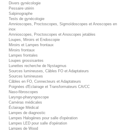
Divers gynécologie
Pessaire utérin
Salpinographe
Tests de gynécologie
Amnioscopes, Proctoscopes, Sigmoïdoscopes et Anoscopes en
inox
Amnioscopes, Proctoscopes et Anoscopes jetables
Loupes, Miroirs et Endoscopie
Miroirs et Lampes frontaux
Miroirs frontaux
Lampes frontales
Loupes grossisantes
Lunettes recherche de Nystagmus
Sources lumineuses, Câbles FO et Adaptateurs
Sources lumineuses
Câbles en FO, Connecteurs et Adaptateurs
Poignées d'Eclairage et Transformateurs CA/CC
Naso-fibroscopes
Laryngo-pharyngoscope
Caméras médicales
Éclairage Médical
Lampes de diagnostic
Lampes Halogènes pour salle d'opération
Lampes LED pour salle d'opération
Lampes de Wood