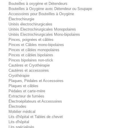
Bouteilles à oxygène et Détendeurs
Bouteilles à Oxygène avec Détendeur ou Soupape
Accessoires pour Bouteilles à Oxygène
Électrochirurgie
Unités électrochirurgicales
Unités Electrochirurgicales Monopolaires
Unités Electrochirurgicales Mono-bipolaires
Pinces, poignées et câbles
Pinces et Câbles mono-bipolaires
Pinces et câbles monopolaires
Pinces et câbles bipolaires
Pinces bipolaires non-stick
Cautères et Cryothérapie
Cautères et accessoires
Cryothérapie
Plaques, Pédales et Accessoires
Plaques et câbles
Pédales et carte-mère
Extracteur de fumées
Électroépilateurs et Accessoires
Électrodes
Mobilier médical
Lits d'hôpital et Tables de chevet
Lits d'hôpital
Lits spécialisés