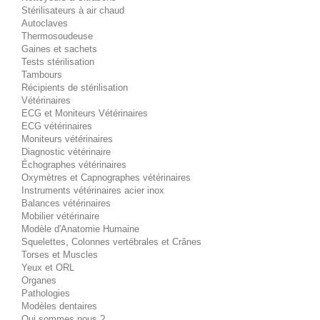
Stérilisateurs à air chaud
Autoclaves
Thermosoudeuse
Gaines et sachets
Tests stérilisation
Tambours
Récipients de stérilisation
Vétérinaires
ECG et Moniteurs Vétérinaires
ECG vétérinaires
Moniteurs vétérinaires
Diagnostic vétérinaire
Échographes vétérinaires
Oxymètres et Capnographes vétérinaires
Instruments vétérinaires acier inox
Balances vétérinaires
Mobilier vétérinaire
Modèle d'Anatomie Humaine
Squelettes, Colonnes vertébrales et Crânes
Torses et Muscles
Yeux et ORL
Organes
Pathologies
Modèles dentaires
Qui sommes nous ?