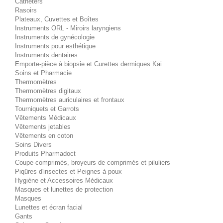
Cathéters
Rasoirs
Plateaux, Cuvettes et Boîtes
Instruments ORL - Miroirs laryngiens
Instruments de gynécologie
Instruments pour esthétique
Instruments dentaires
Emporte-pièce à biopsie et Curettes dermiques Kai
Soins et Pharmacie
Thermomètres
Thermomètres digitaux
Thermomètres auriculaires et frontaux
Tourniquets et Garrots
Vêtements Médicaux
Vêtements jetables
Vêtements en coton
Soins Divers
Produits Pharmadoct
Coupe-comprimés, broyeurs de comprimés et piluliers
Piqûres d'insectes et Peignes à poux
Hygiène et Accessoires Médicaux
Masques et lunettes de protection
Masques
Lunettes et écran facial
Gants