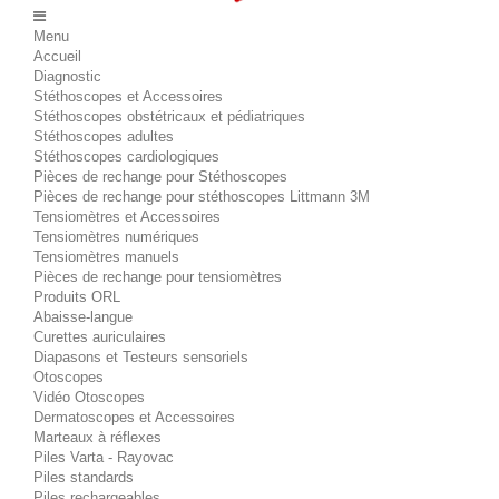
Menu
Accueil
Diagnostic
Stéthoscopes et Accessoires
Stéthoscopes obstétricaux et pédiatriques
Stéthoscopes adultes
Stéthoscopes cardiologiques
Pièces de rechange pour Stéthoscopes
Pièces de rechange pour stéthoscopes Littmann 3M
Tensiomètres et Accessoires
Tensiomètres numériques
Tensiomètres manuels
Pièces de rechange pour tensiomètres
Produits ORL
Abaisse-langue
Curettes auriculaires
Diapasons et Testeurs sensoriels
Otoscopes
Vidéo Otoscopes
Dermatoscopes et Accessoires
Marteaux à réflexes
Piles Varta - Rayovac
Piles standards
Piles rechargeables