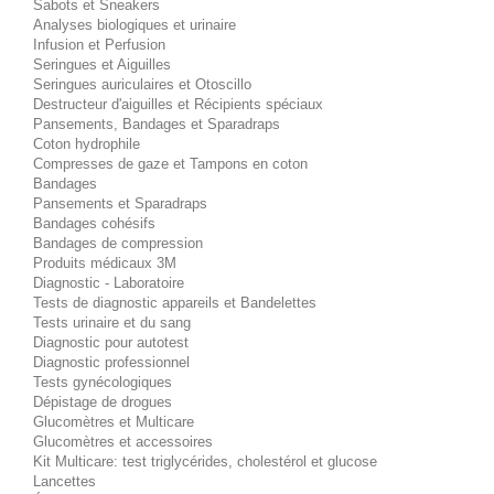
Sabots et Sneakers
Analyses biologiques et urinaire
Infusion et Perfusion
Seringues et Aiguilles
Seringues auriculaires et Otoscillo
Destructeur d'aiguilles et Récipients spéciaux
Pansements, Bandages et Sparadraps
Coton hydrophile
Compresses de gaze et Tampons en coton
Bandages
Pansements et Sparadraps
Bandages cohésifs
Bandages de compression
Produits médicaux 3M
Diagnostic - Laboratoire
Tests de diagnostic appareils et Bandelettes
Tests urinaire et du sang
Diagnostic pour autotest
Diagnostic professionnel
Tests gynécologiques
Dépistage de drogues
Glucomètres et Multicare
Glucomètres et accessoires
Kit Multicare: test triglycérides, cholestérol et glucose
Lancettes