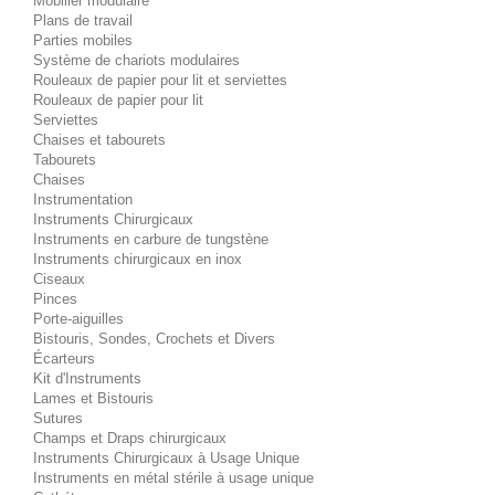
Mobilier modulaire
Plans de travail
Parties mobiles
Système de chariots modulaires
Rouleaux de papier pour lit et serviettes
Rouleaux de papier pour lit
Serviettes
Chaises et tabourets
Tabourets
Chaises
Instrumentation
Instruments Chirurgicaux
Instruments en carbure de tungstène
Instruments chirurgicaux en inox
Ciseaux
Pinces
Porte-aiguilles
Bistouris, Sondes, Crochets et Divers
Écarteurs
Kit d'Instruments
Lames et Bistouris
Sutures
Champs et Draps chirurgicaux
Instruments Chirurgicaux à Usage Unique
Instruments en métal stérile à usage unique