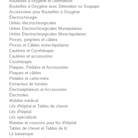
Bouteilles à oxygène et Détendeurs
Bouteilles à Oxygène avec Détendeur ou Soupape
Accessoires pour Bouteilles à Oxygène
Électrochirurgie
Unités électrochirurgicales
Unités Electrochirurgicales Monopolaires
Unités Electrochirurgicales Mono-bipolaires
Pinces, poignées et câbles
Pinces et Câbles mono-bipolaires
Cautères et Cryothérapie
Cautères et accessoires
Cryothérapie
Plaques, Pédales et Accessoires
Plaques et câbles
Pédales et carte-mère
Extracteur de fumées
Électroépilateurs et Accessoires
Électrodes
Mobilier médical
Lits d'hôpital et Tables de chevet
Lits d'hôpital
Lits spécialisés
Matelas et coussins pour lits d'hôpital
Tables de chevet et Tables de lit
Lit bariatrique