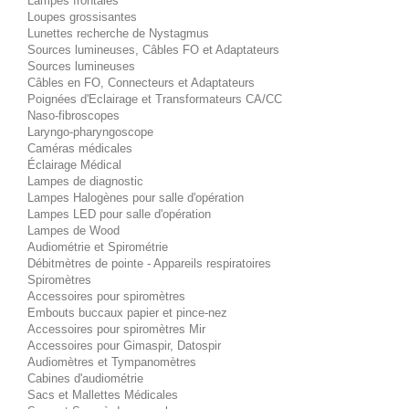
Lampes frontales
Loupes grossisantes
Lunettes recherche de Nystagmus
Sources lumineuses, Câbles FO et Adaptateurs
Sources lumineuses
Câbles en FO, Connecteurs et Adaptateurs
Poignées d'Eclairage et Transformateurs CA/CC
Naso-fibroscopes
Laryngo-pharyngoscope
Caméras médicales
Éclairage Médical
Lampes de diagnostic
Lampes Halogènes pour salle d'opération
Lampes LED pour salle d'opération
Lampes de Wood
Audiométrie et Spirométrie
Débitmètres de pointe - Appareils respiratoires
Spiromètres
Accessoires pour spiromètres
Embouts buccaux papier et pince-nez
Accessoires pour spiromètres Mir
Accessoires pour Gimaspir, Datospir
Audiomètres et Tympanomètres
Cabines d'audiométrie
Sacs et Mallettes Médicales