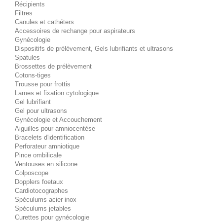
Récipients
Filtres
Canules et cathéters
Accessoires de rechange pour aspirateurs
Gynécologie
Dispositifs de prélèvement, Gels lubrifiants et ultrasons
Spatules
Brossettes de prélèvement
Cotons-tiges
Trousse pour frottis
Lames et fixation cytologique
Gel lubrifiant
Gel pour ultrasons
Gynécologie et Accouchement
Aiguilles pour amniocentèse
Bracelets d'identification
Perforateur amniotique
Pince ombilicale
Ventouses en silicone
Colposcope
Dopplers foetaux
Cardiotocographes
Spéculums acier inox
Spéculums jetables
Curettes pour gynécologie