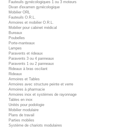
Fauteuils gynécologiques 1 ou 3 moteurs
Divan d'examen gynécologique
Mobilier ORL
Fauteuils O.R.L.
Armoires et mobilier O.R.L.
Mobilier pour cabinet médical
Bureaux
Poubelles
Porte-manteaux
Lampes
Paravents et rideaux
Paravents 3 ou 4 panneaux
Paravents 1 ou 2 panneaux
Rideaux à bras oscilant
Rideaux
Armoires et Tables
Armoires avec structure peinte et verre
Armoires à pharmacie
Armoires inox et systèmes de rayonnage
Tables en inox
Unités pour podologie
Mobilier modulaire
Plans de travail
Parties mobiles
Système de chariots modulaires