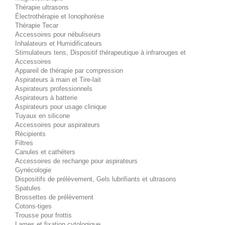
Thérapie ultrasons
Électrothérapie et Ionophorèse
Thérapie Tecar
Accessoires pour nébuliseurs
Inhalateurs et Humidificateurs
Stimulateurs tens, Dispositif thérapeutique à infrarouges et
Accessoires
Appareil de thérapie par compression
Aspirateurs à main et Tire-lait
Aspirateurs professionnels
Aspirateurs à batterie
Aspirateurs pour usage clinique
Tuyaux en silicone
Accessoires pour aspirateurs
Récipients
Filtres
Canules et cathéters
Accessoires de rechange pour aspirateurs
Gynécologie
Dispositifs de prélèvement, Gels lubrifiants et ultrasons
Spatules
Brossettes de prélèvement
Cotons-tiges
Trousse pour frottis
Lames et fixation cytologique