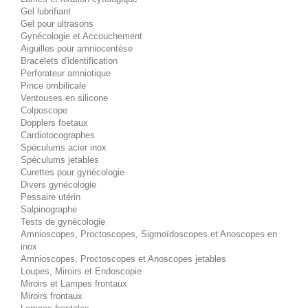
Gel lubrifiant
Gel pour ultrasons
Gynécologie et Accouchement
Aiguilles pour amniocentèse
Bracelets d'identification
Perforateur amniotique
Pince ombilicale
Ventouses en silicone
Colposcope
Dopplers foetaux
Cardiotocographes
Spéculums acier inox
Spéculums jetables
Curettes pour gynécologie
Divers gynécologie
Pessaire utérin
Salpinographe
Tests de gynécologie
Amnioscopes, Proctoscopes, Sigmoïdoscopes et Anoscopes en
inox
Amnioscopes, Proctoscopes et Anoscopes jetables
Loupes, Miroirs et Endoscopie
Miroirs et Lampes frontaux
Miroirs frontaux