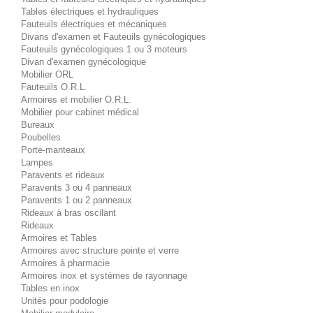
Tables électriques et hydrauliques
Fauteuils électriques et mécaniques
Divans d'examen et Fauteuils gynécologiques
Fauteuils gynécologiques 1 ou 3 moteurs
Divan d'examen gynécologique
Mobilier ORL
Fauteuils O.R.L.
Armoires et mobilier O.R.L.
Mobilier pour cabinet médical
Bureaux
Poubelles
Porte-manteaux
Lampes
Paravents et rideaux
Paravents 3 ou 4 panneaux
Paravents 1 ou 2 panneaux
Rideaux à bras oscilant
Rideaux
Armoires et Tables
Armoires avec structure peinte et verre
Armoires à pharmacie
Armoires inox et systèmes de rayonnage
Tables en inox
Unités pour podologie