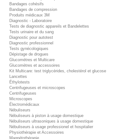
Bandages cohésifs
Bandages de compression
Produits médicaux 3M
Diagnostic - Laboratoire
Tests de diagnostic appareils et Bandelettes
Tests urinaire et du sang
Diagnostic pour autotest
Diagnostic professionnel
Tests gynécologiques
Dépistage de drogues
Glucomètres et Multicare
Glucomètres et accessoires
Kit Multicare: test triglycérides, cholestérol et glucose
Lancettes
Éthylotests
Centrifugeuses et microscopes
Centrifugeuses
Microscopes
Électromédicaux
Nébuliseurs
Nébuliseurs à piston à usage domestique
Nébuliseurs ultrasoniques à usage domestique
Nébuliseurs à usage professionel et hospitalier
Physiothérapie et Accessoires
Magnétothérapie