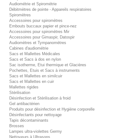
Audiométrie et Spirométrie
Débitmètres de pointe - Appareils respiratoires
Spiromètres
Accessoires pour spiromètres
Embouts buccaux papier et pince-nez
Accessoires pour spiromètres Mir
Accessoires pour Gimaspir, Datospir
Audiomètres et Tympanomètres
Cabines d'audiométrie
Sacs et Mallettes Médicales
Sacs et Sacs à dos en nylon
Sac isotherme, Etui thermique et Glacières
Pochettes, Etuis et Sacs à instruments
Sacs et Mallettes en similcuir
Sacs et Mallettes en cuir
Mallettes rigides
Stérilisation
Désinfection et Stérilisation à froid
Gel antibactérien
Produits pour désinfection et Hygiène corporelle
Désinfectants pour nettoyage
Tapis décontaminants
Brosses
Lampes ultra-violettes Germy
Nettoyeurs à Ultrasons