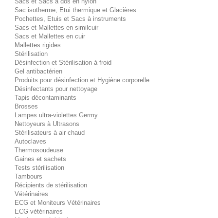
Sacs et Sacs à dos en nylon
Sac isotherme, Etui thermique et Glacières
Pochettes, Etuis et Sacs à instruments
Sacs et Mallettes en similcuir
Sacs et Mallettes en cuir
Mallettes rigides
Stérilisation
Désinfection et Stérilisation à froid
Gel antibactérien
Produits pour désinfection et Hygiène corporelle
Désinfectants pour nettoyage
Tapis décontaminants
Brosses
Lampes ultra-violettes Germy
Nettoyeurs à Ultrasons
Stérilisateurs à air chaud
Autoclaves
Thermosoudeuse
Gaines et sachets
Tests stérilisation
Tambours
Récipients de stérilisation
Vétérinaires
ECG et Moniteurs Vétérinaires
ECG vétérinaires