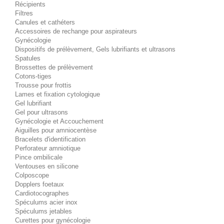
Récipients
Filtres
Canules et cathéters
Accessoires de rechange pour aspirateurs
Gynécologie
Dispositifs de prélèvement, Gels lubrifiants et ultrasons
Spatules
Brossettes de prélèvement
Cotons-tiges
Trousse pour frottis
Lames et fixation cytologique
Gel lubrifiant
Gel pour ultrasons
Gynécologie et Accouchement
Aiguilles pour amniocentèse
Bracelets d'identification
Perforateur amniotique
Pince ombilicale
Ventouses en silicone
Colposcope
Dopplers foetaux
Cardiotocographes
Spéculums acier inox
Spéculums jetables
Curettes pour gynécologie