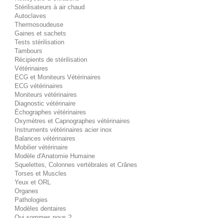
Stérilisateurs à air chaud
Autoclaves
Thermosoudeuse
Gaines et sachets
Tests stérilisation
Tambours
Récipients de stérilisation
Vétérinaires
ECG et Moniteurs Vétérinaires
ECG vétérinaires
Moniteurs vétérinaires
Diagnostic vétérinaire
Échographes vétérinaires
Oxymètres et Capnographes vétérinaires
Instruments vétérinaires acier inox
Balances vétérinaires
Mobilier vétérinaire
Modèle d'Anatomie Humaine
Squelettes, Colonnes vertébrales et Crânes
Torses et Muscles
Yeux et ORL
Organes
Pathologies
Modèles dentaires
Qui sommes nous ?