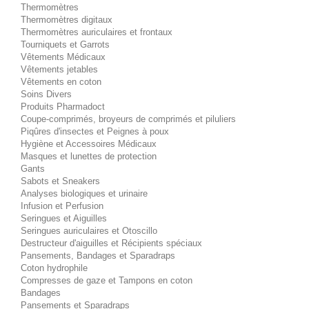
Thermomètres
Thermomètres digitaux
Thermomètres auriculaires et frontaux
Tourniquets et Garrots
Vêtements Médicaux
Vêtements jetables
Vêtements en coton
Soins Divers
Produits Pharmadoct
Coupe-comprimés, broyeurs de comprimés et piluliers
Piqûres d'insectes et Peignes à poux
Hygiène et Accessoires Médicaux
Masques et lunettes de protection
Gants
Sabots et Sneakers
Analyses biologiques et urinaire
Infusion et Perfusion
Seringues et Aiguilles
Seringues auriculaires et Otoscillo
Destructeur d'aiguilles et Récipients spéciaux
Pansements, Bandages et Sparadraps
Coton hydrophile
Compresses de gaze et Tampons en coton
Bandages
Pansements et Sparadraps