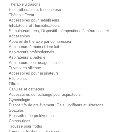
Thérapie ultrasons
Électrothérapie et Ionophorèse
Thérapie Tecar
Accessoires pour nébuliseurs
Inhalateurs et Humidificateurs
Stimulateurs tens, Dispositif thérapeutique à infrarouges et
Accessoires
Appareil de thérapie par compression
Aspirateurs à main et Tire-lait
Aspirateurs professionnels
Aspirateurs à batterie
Aspirateurs pour usage clinique
Tuyaux en silicone
Accessoires pour aspirateurs
Récipients
Filtres
Canules et cathéters
Accessoires de rechange pour aspirateurs
Gynécologie
Dispositifs de prélèvement, Gels lubrifiants et ultrasons
Spatules
Brossettes de prélèvement
Cotons-tiges
Trousse pour frottis
Lames et fixation cytologique