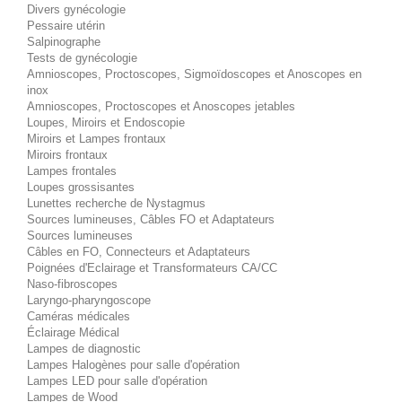
Divers gynécologie
Pessaire utérin
Salpinographe
Tests de gynécologie
Amnioscopes, Proctoscopes, Sigmoïdoscopes et Anoscopes en
inox
Amnioscopes, Proctoscopes et Anoscopes jetables
Loupes, Miroirs et Endoscopie
Miroirs et Lampes frontaux
Miroirs frontaux
Lampes frontales
Loupes grossisantes
Lunettes recherche de Nystagmus
Sources lumineuses, Câbles FO et Adaptateurs
Sources lumineuses
Câbles en FO, Connecteurs et Adaptateurs
Poignées d'Eclairage et Transformateurs CA/CC
Naso-fibroscopes
Laryngo-pharyngoscope
Caméras médicales
Éclairage Médical
Lampes de diagnostic
Lampes Halogènes pour salle d'opération
Lampes LED pour salle d'opération
Lampes de Wood