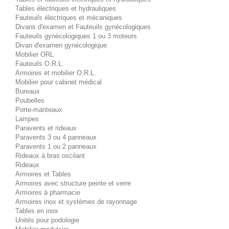
Tables électriques et hydrauliques
Fauteuils électriques et mécaniques
Divans d'examen et Fauteuils gynécologiques
Fauteuils gynécologiques 1 ou 3 moteurs
Divan d'examen gynécologique
Mobilier ORL
Fauteuils O.R.L.
Armoires et mobilier O.R.L.
Mobilier pour cabinet médical
Bureaux
Poubelles
Porte-manteaux
Lampes
Paravents et rideaux
Paravents 3 ou 4 panneaux
Paravents 1 ou 2 panneaux
Rideaux à bras oscilant
Rideaux
Armoires et Tables
Armoires avec structure peinte et verre
Armoires à pharmacie
Armoires inox et systèmes de rayonnage
Tables en inox
Unités pour podologie