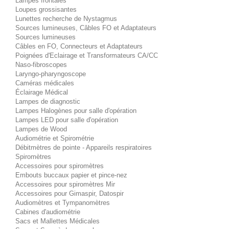
Lampes frontales
Loupes grossisantes
Lunettes recherche de Nystagmus
Sources lumineuses, Câbles FO et Adaptateurs
Sources lumineuses
Câbles en FO, Connecteurs et Adaptateurs
Poignées d'Eclairage et Transformateurs CA/CC
Naso-fibroscopes
Laryngo-pharyngoscope
Caméras médicales
Éclairage Médical
Lampes de diagnostic
Lampes Halogènes pour salle d'opération
Lampes LED pour salle d'opération
Lampes de Wood
Audiométrie et Spirométrie
Débitmètres de pointe - Appareils respiratoires
Spiromètres
Accessoires pour spiromètres
Embouts buccaux papier et pince-nez
Accessoires pour spiromètres Mir
Accessoires pour Gimaspir, Datospir
Audiomètres et Tympanomètres
Cabines d'audiométrie
Sacs et Mallettes Médicales