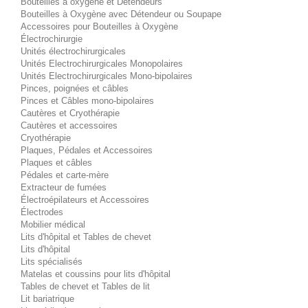
Bouteilles à oxygène et Détendeurs
Bouteilles à Oxygène avec Détendeur ou Soupape
Accessoires pour Bouteilles à Oxygène
Électrochirurgie
Unités électrochirurgicales
Unités Electrochirurgicales Monopolaires
Unités Electrochirurgicales Mono-bipolaires
Pinces, poignées et câbles
Pinces et Câbles mono-bipolaires
Cautères et Cryothérapie
Cautères et accessoires
Cryothérapie
Plaques, Pédales et Accessoires
Plaques et câbles
Pédales et carte-mère
Extracteur de fumées
Électroépilateurs et Accessoires
Électrodes
Mobilier médical
Lits d'hôpital et Tables de chevet
Lits d'hôpital
Lits spécialisés
Matelas et coussins pour lits d'hôpital
Tables de chevet et Tables de lit
Lit bariatrique