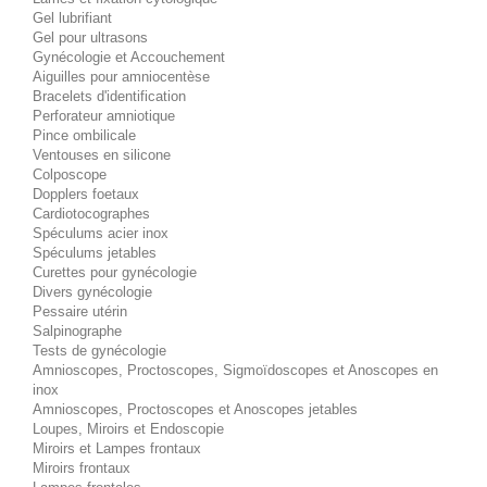
Gel lubrifiant
Gel pour ultrasons
Gynécologie et Accouchement
Aiguilles pour amniocentèse
Bracelets d'identification
Perforateur amniotique
Pince ombilicale
Ventouses en silicone
Colposcope
Dopplers foetaux
Cardiotocographes
Spéculums acier inox
Spéculums jetables
Curettes pour gynécologie
Divers gynécologie
Pessaire utérin
Salpinographe
Tests de gynécologie
Amnioscopes, Proctoscopes, Sigmoïdoscopes et Anoscopes en
inox
Amnioscopes, Proctoscopes et Anoscopes jetables
Loupes, Miroirs et Endoscopie
Miroirs et Lampes frontaux
Miroirs frontaux