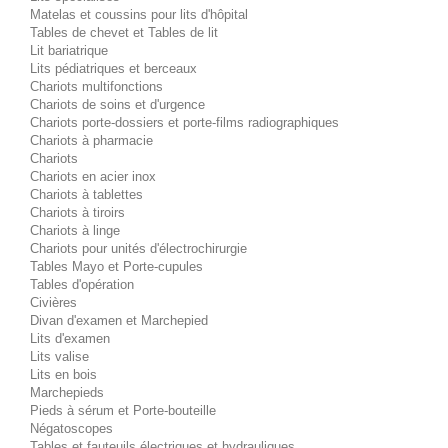
Matelas et coussins pour lits d'hôpital
Tables de chevet et Tables de lit
Lit bariatrique
Lits pédiatriques et berceaux
Chariots multifonctions
Chariots de soins et d'urgence
Chariots porte-dossiers et porte-films radiographiques
Chariots à pharmacie
Chariots
Chariots en acier inox
Chariots à tablettes
Chariots à tiroirs
Chariots à linge
Chariots pour unités d'électrochirurgie
Tables Mayo et Porte-cupules
Tables d'opération
Civières
Divan d'examen et Marchepied
Lits d'examen
Lits valise
Lits en bois
Marchepieds
Pieds à sérum et Porte-bouteille
Négatoscopes
Tables et fauteuils électriques et hydrauliques