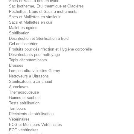
Sacs et Sacs à dos en nylon
Sac isotherme, Etui thermique et Glacières
Pochettes, Etuis et Sacs à instruments
Sacs et Mallettes en similcuir
Sacs et Mallettes en cuir
Mallettes rigides
Stérilisation
Désinfection et Stérilisation à froid
Gel antibactérien
Produits pour désinfection et Hygiène corporelle
Désinfectants pour nettoyage
Tapis décontaminants
Brosses
Lampes ultra-violettes Germy
Nettoyeurs à Ultrasons
Stérilisateurs à air chaud
Autoclaves
Thermosoudeuse
Gaines et sachets
Tests stérilisation
Tambours
Récipients de stérilisation
Vétérinaires
ECG et Moniteurs Vétérinaires
ECG vétérinaires