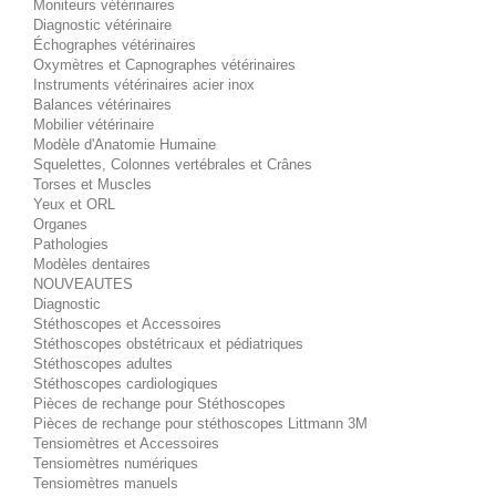
Moniteurs vétérinaires
Diagnostic vétérinaire
Échographes vétérinaires
Oxymètres et Capnographes vétérinaires
Instruments vétérinaires acier inox
Balances vétérinaires
Mobilier vétérinaire
Modèle d'Anatomie Humaine
Squelettes, Colonnes vertébrales et Crânes
Torses et Muscles
Yeux et ORL
Organes
Pathologies
Modèles dentaires
NOUVEAUTES
Diagnostic
Stéthoscopes et Accessoires
Stéthoscopes obstétricaux et pédiatriques
Stéthoscopes adultes
Stéthoscopes cardiologiques
Pièces de rechange pour Stéthoscopes
Pièces de rechange pour stéthoscopes Littmann 3M
Tensiomètres et Accessoires
Tensiomètres numériques
Tensiomètres manuels