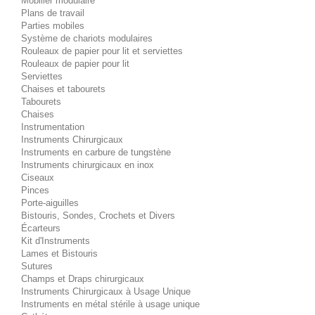
Mobilier modulaire
Plans de travail
Parties mobiles
Système de chariots modulaires
Rouleaux de papier pour lit et serviettes
Rouleaux de papier pour lit
Serviettes
Chaises et tabourets
Tabourets
Chaises
Instrumentation
Instruments Chirurgicaux
Instruments en carbure de tungstène
Instruments chirurgicaux en inox
Ciseaux
Pinces
Porte-aiguilles
Bistouris, Sondes, Crochets et Divers
Écarteurs
Kit d'Instruments
Lames et Bistouris
Sutures
Champs et Draps chirurgicaux
Instruments Chirurgicaux à Usage Unique
Instruments en métal stérile à usage unique