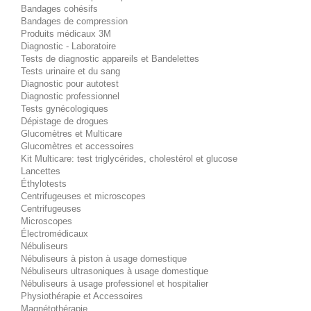
Bandages cohésifs
Bandages de compression
Produits médicaux 3M
Diagnostic - Laboratoire
Tests de diagnostic appareils et Bandelettes
Tests urinaire et du sang
Diagnostic pour autotest
Diagnostic professionnel
Tests gynécologiques
Dépistage de drogues
Glucomètres et Multicare
Glucomètres et accessoires
Kit Multicare: test triglycérides, cholestérol et glucose
Lancettes
Éthylotests
Centrifugeuses et microscopes
Centrifugeuses
Microscopes
Électromédicaux
Nébuliseurs
Nébuliseurs à piston à usage domestique
Nébuliseurs ultrasoniques à usage domestique
Nébuliseurs à usage professionel et hospitalier
Physiothérapie et Accessoires
Magnétothérapie