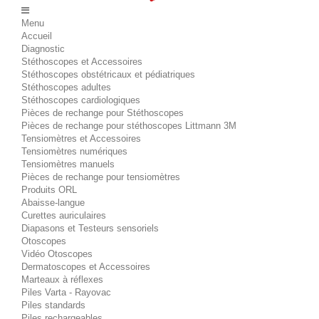
Menu
Accueil
Diagnostic
Stéthoscopes et Accessoires
Stéthoscopes obstétricaux et pédiatriques
Stéthoscopes adultes
Stéthoscopes cardiologiques
Pièces de rechange pour Stéthoscopes
Pièces de rechange pour stéthoscopes Littmann 3M
Tensiomètres et Accessoires
Tensiomètres numériques
Tensiomètres manuels
Pièces de rechange pour tensiomètres
Produits ORL
Abaisse-langue
Curettes auriculaires
Diapasons et Testeurs sensoriels
Otoscopes
Vidéo Otoscopes
Dermatoscopes et Accessoires
Marteaux à réflexes
Piles Varta - Rayovac
Piles standards
Piles rechargeables