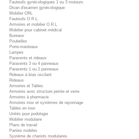
Fauteuils gynécologiques 1 ou 3 moteurs
Divan d'examen gynécologique
Mobilier ORL
Fauteuils O.R.L.
Armoires et mobilier O.R.L.
Mobilier pour cabinet médical
Bureaux
Poubelles
Porte-manteaux
Lampes
Paravents et rideaux
Paravents 3 ou 4 panneaux
Paravents 1 ou 2 panneaux
Rideaux à bras oscilant
Rideaux
Armoires et Tables
Armoires avec structure peinte et verre
Armoires à pharmacie
Armoires inox et systèmes de rayonnage
Tables en inox
Unités pour podologie
Mobilier modulaire
Plans de travail
Parties mobiles
Système de chariots modulaires