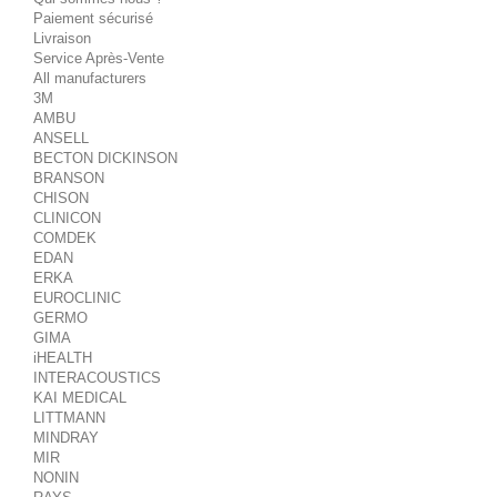
Paiement sécurisé
Livraison
Service Après-Vente
All manufacturers
3M
AMBU
ANSELL
BECTON DICKINSON
BRANSON
CHISON
CLINICON
COMDEK
EDAN
ERKA
EUROCLINIC
GERMO
GIMA
iHEALTH
INTERACOUSTICS
KAI MEDICAL
LITTMANN
MINDRAY
MIR
NONIN