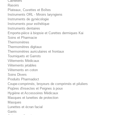
Cathéters
Rasoirs
Plateaux, Cuvettes et Boîtes
Instruments ORL - Miroirs laryngiens
Instruments de gynécologie
Instruments pour esthétique
Instruments dentaires
Emporte-pièce à biopsie et Curettes dermiques Kai
Soins et Pharmacie
Thermomètres
Thermomètres digitaux
Thermomètres auriculaires et frontaux
Tourniquets et Garrots
Vêtements Médicaux
Vêtements jetables
Vêtements en coton
Soins Divers
Produits Pharmadoct
Coupe-comprimés, broyeurs de comprimés et piluliers
Piqûres d'insectes et Peignes à poux
Hygiène et Accessoires Médicaux
Masques et lunettes de protection
Masques
Lunettes et écran facial
Gants