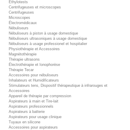
Éthylotests
Centrifugeuses et microscopes
Centrifugeuses
Microscopes
Électromédicaux
Nébuliseurs
Nébuliseurs à piston à usage domestique
Nébuliseurs ultrasoniques à usage domestique
Nébuliseurs à usage professionel et hospitalier
Physiothérapie et Accessoires
Magnétothérapie
Thérapie ultrasons
Électrothérapie et Ionophorèse
Thérapie Tecar
Accessoires pour nébuliseurs
Inhalateurs et Humidificateurs
Stimulateurs tens, Dispositif thérapeutique à infrarouges et
Accessoires
Appareil de thérapie par compression
Aspirateurs à main et Tire-lait
Aspirateurs professionnels
Aspirateurs à batterie
Aspirateurs pour usage clinique
Tuyaux en silicone
Accessoires pour aspirateurs