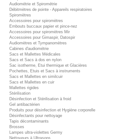
Audiométrie et Spirométrie
Débitmètres de pointe - Appareils respiratoires
Spiromètres
Accessoires pour spiromètres
Embouts buccaux papier et pince-nez
Accessoires pour spiromètres Mir
Accessoires pour Gimaspir, Datospir
Audiomètres et Tympanomètres
Cabines d'audiométrie
Sacs et Mallettes Médicales
Sacs et Sacs à dos en nylon
Sac isotherme, Etui thermique et Glacières
Pochettes, Etuis et Sacs à instruments
Sacs et Mallettes en similcuir
Sacs et Mallettes en cuir
Mallettes rigides
Stérilisation
Désinfection et Stérilisation à froid
Gel antibactérien
Produits pour désinfection et Hygiène corporelle
Désinfectants pour nettoyage
Tapis décontaminants
Brosses
Lampes ultra-violettes Germy
Nettoyeurs à Ultrasons