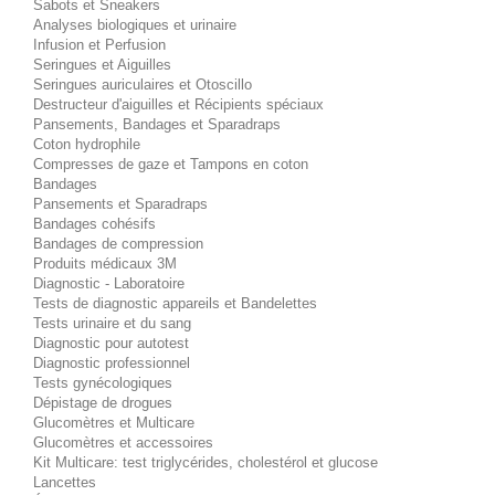
Sabots et Sneakers
Analyses biologiques et urinaire
Infusion et Perfusion
Seringues et Aiguilles
Seringues auriculaires et Otoscillo
Destructeur d'aiguilles et Récipients spéciaux
Pansements, Bandages et Sparadraps
Coton hydrophile
Compresses de gaze et Tampons en coton
Bandages
Pansements et Sparadraps
Bandages cohésifs
Bandages de compression
Produits médicaux 3M
Diagnostic - Laboratoire
Tests de diagnostic appareils et Bandelettes
Tests urinaire et du sang
Diagnostic pour autotest
Diagnostic professionnel
Tests gynécologiques
Dépistage de drogues
Glucomètres et Multicare
Glucomètres et accessoires
Kit Multicare: test triglycérides, cholestérol et glucose
Lancettes