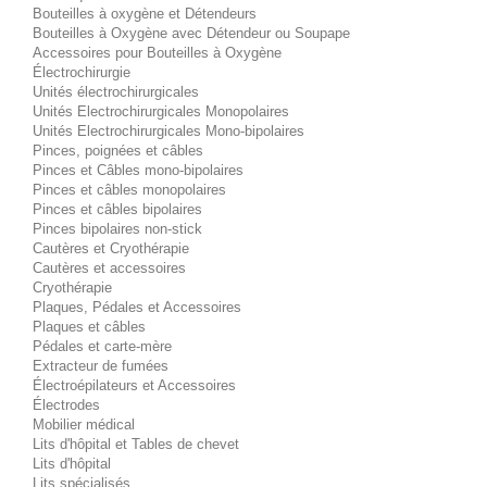
Bouteilles à oxygène et Détendeurs
Bouteilles à Oxygène avec Détendeur ou Soupape
Accessoires pour Bouteilles à Oxygène
Électrochirurgie
Unités électrochirurgicales
Unités Electrochirurgicales Monopolaires
Unités Electrochirurgicales Mono-bipolaires
Pinces, poignées et câbles
Pinces et Câbles mono-bipolaires
Pinces et câbles monopolaires
Pinces et câbles bipolaires
Pinces bipolaires non-stick
Cautères et Cryothérapie
Cautères et accessoires
Cryothérapie
Plaques, Pédales et Accessoires
Plaques et câbles
Pédales et carte-mère
Extracteur de fumées
Électroépilateurs et Accessoires
Électrodes
Mobilier médical
Lits d'hôpital et Tables de chevet
Lits d'hôpital
Lits spécialisés