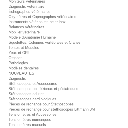
Moniteurs vétérinaires
Diagnostic vétérinaire
Échographes vétérinaires
Oxymètres et Capnographes vétérinaires
Instruments vétérinaires acier inox
Balances vétérinaires
Mobilier vétérinaire
Modèle d'Anatomie Humaine
Squelettes, Colonnes vertébrales et Crânes
Torses et Muscles
Yeux et ORL
Organes
Pathologies
Modèles dentaires
NOUVEAUTES
Diagnostic
Stéthoscopes et Accessoires
Stéthoscopes obstétricaux et pédiatriques
Stéthoscopes adultes
Stéthoscopes cardiologiques
Pièces de rechange pour Stéthoscopes
Pièces de rechange pour stéthoscopes Littmann 3M
Tensiomètres et Accessoires
Tensiomètres numériques
Tensiomètres manuels