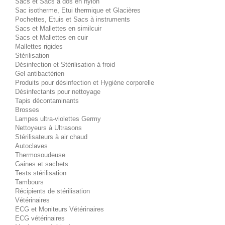
Sacs et Sacs à dos en nylon
Sac isotherme, Etui thermique et Glacières
Pochettes, Etuis et Sacs à instruments
Sacs et Mallettes en similcuir
Sacs et Mallettes en cuir
Mallettes rigides
Stérilisation
Désinfection et Stérilisation à froid
Gel antibactérien
Produits pour désinfection et Hygiène corporelle
Désinfectants pour nettoyage
Tapis décontaminants
Brosses
Lampes ultra-violettes Germy
Nettoyeurs à Ultrasons
Stérilisateurs à air chaud
Autoclaves
Thermosoudeuse
Gaines et sachets
Tests stérilisation
Tambours
Récipients de stérilisation
Vétérinaires
ECG et Moniteurs Vétérinaires
ECG vétérinaires