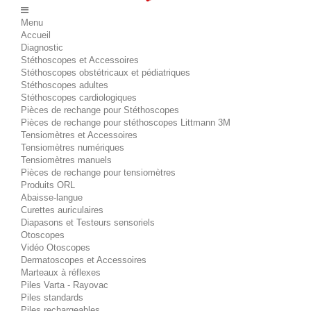
Menu
Accueil
Diagnostic
Stéthoscopes et Accessoires
Stéthoscopes obstétricaux et pédiatriques
Stéthoscopes adultes
Stéthoscopes cardiologiques
Pièces de rechange pour Stéthoscopes
Pièces de rechange pour stéthoscopes Littmann 3M
Tensiomètres et Accessoires
Tensiomètres numériques
Tensiomètres manuels
Pièces de rechange pour tensiomètres
Produits ORL
Abaisse-langue
Curettes auriculaires
Diapasons et Testeurs sensoriels
Otoscopes
Vidéo Otoscopes
Dermatoscopes et Accessoires
Marteaux à réflexes
Piles Varta - Rayovac
Piles standards
Piles rechargeables