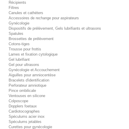
Récipients
Filtres
Canules et cathéters
Accessoires de rechange pour aspirateurs
Gynécologie
Dispositifs de prélèvement, Gels lubrifiants et ultrasons
Spatules
Brossettes de prélèvement
Cotons-tiges
Trousse pour frottis
Lames et fixation cytologique
Gel lubrifiant
Gel pour ultrasons
Gynécologie et Accouchement
Aiguilles pour amniocentèse
Bracelets d'identification
Perforateur amniotique
Pince ombilicale
Ventouses en silicone
Colposcope
Dopplers foetaux
Cardiotocographes
Spéculums acier inox
Spéculums jetables
Curettes pour gynécologie