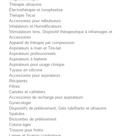
Thérapie ultrasons
Électrothérapie et Ionophorèse
Thérapie Tecar
Accessoires pour nébuliseurs
Inhalateurs et Humidificateurs
Stimulateurs tens, Dispositif thérapeutique à infrarouges et
Accessoires
Appareil de thérapie par compression
Aspirateurs à main et Tire-lait
Aspirateurs professionnels
Aspirateurs à batterie
Aspirateurs pour usage clinique
Tuyaux en silicone
Accessoires pour aspirateurs
Récipients
Filtres
Canules et cathéters
Accessoires de rechange pour aspirateurs
Gynécologie
Dispositifs de prélèvement, Gels lubrifiants et ultrasons
Spatules
Brossettes de prélèvement
Cotons-tiges
Trousse pour frottis
Lames et fixation cytologique