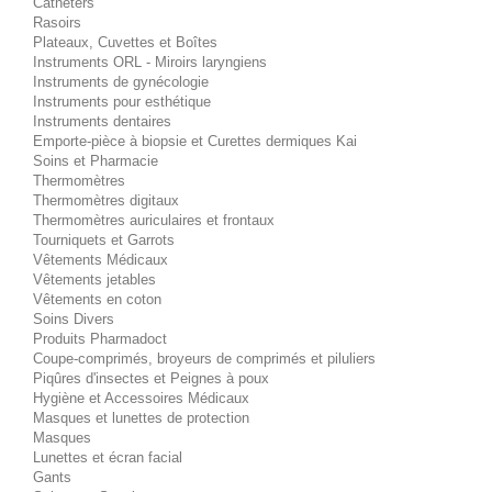
Cathéters
Rasoirs
Plateaux, Cuvettes et Boîtes
Instruments ORL - Miroirs laryngiens
Instruments de gynécologie
Instruments pour esthétique
Instruments dentaires
Emporte-pièce à biopsie et Curettes dermiques Kai
Soins et Pharmacie
Thermomètres
Thermomètres digitaux
Thermomètres auriculaires et frontaux
Tourniquets et Garrots
Vêtements Médicaux
Vêtements jetables
Vêtements en coton
Soins Divers
Produits Pharmadoct
Coupe-comprimés, broyeurs de comprimés et piluliers
Piqûres d'insectes et Peignes à poux
Hygiène et Accessoires Médicaux
Masques et lunettes de protection
Masques
Lunettes et écran facial
Gants