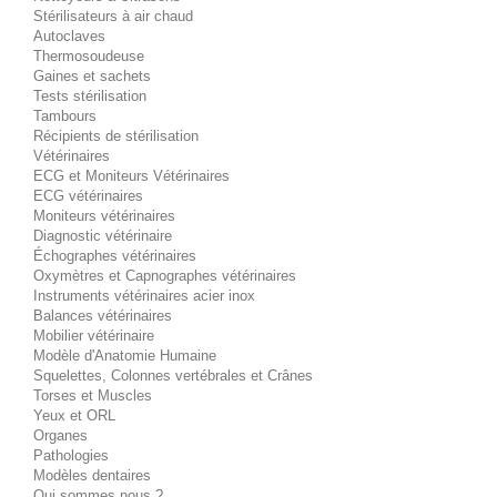
Stérilisateurs à air chaud
Autoclaves
Thermosoudeuse
Gaines et sachets
Tests stérilisation
Tambours
Récipients de stérilisation
Vétérinaires
ECG et Moniteurs Vétérinaires
ECG vétérinaires
Moniteurs vétérinaires
Diagnostic vétérinaire
Échographes vétérinaires
Oxymètres et Capnographes vétérinaires
Instruments vétérinaires acier inox
Balances vétérinaires
Mobilier vétérinaire
Modèle d'Anatomie Humaine
Squelettes, Colonnes vertébrales et Crânes
Torses et Muscles
Yeux et ORL
Organes
Pathologies
Modèles dentaires
Qui sommes nous ?