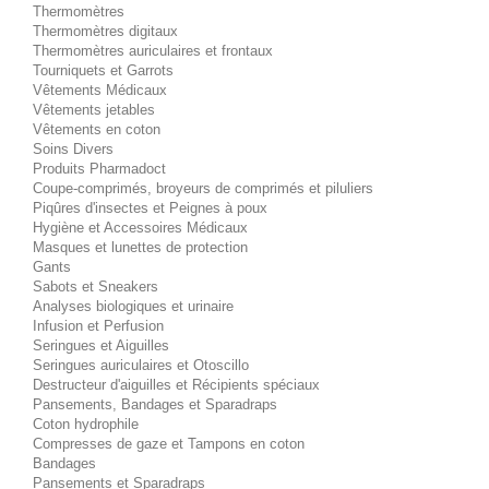
Thermomètres
Thermomètres digitaux
Thermomètres auriculaires et frontaux
Tourniquets et Garrots
Vêtements Médicaux
Vêtements jetables
Vêtements en coton
Soins Divers
Produits Pharmadoct
Coupe-comprimés, broyeurs de comprimés et piluliers
Piqûres d'insectes et Peignes à poux
Hygiène et Accessoires Médicaux
Masques et lunettes de protection
Gants
Sabots et Sneakers
Analyses biologiques et urinaire
Infusion et Perfusion
Seringues et Aiguilles
Seringues auriculaires et Otoscillo
Destructeur d'aiguilles et Récipients spéciaux
Pansements, Bandages et Sparadraps
Coton hydrophile
Compresses de gaze et Tampons en coton
Bandages
Pansements et Sparadraps