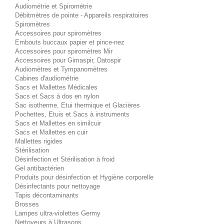
Audiométrie et Spirométrie
Débitmètres de pointe - Appareils respiratoires
Spiromètres
Accessoires pour spiromètres
Embouts buccaux papier et pince-nez
Accessoires pour spiromètres Mir
Accessoires pour Gimaspir, Datospir
Audiomètres et Tympanomètres
Cabines d'audiométrie
Sacs et Mallettes Médicales
Sacs et Sacs à dos en nylon
Sac isotherme, Etui thermique et Glacières
Pochettes, Etuis et Sacs à instruments
Sacs et Mallettes en similcuir
Sacs et Mallettes en cuir
Mallettes rigides
Stérilisation
Désinfection et Stérilisation à froid
Gel antibactérien
Produits pour désinfection et Hygiène corporelle
Désinfectants pour nettoyage
Tapis décontaminants
Brosses
Lampes ultra-violettes Germy
Nettoyeurs à Ultrasons