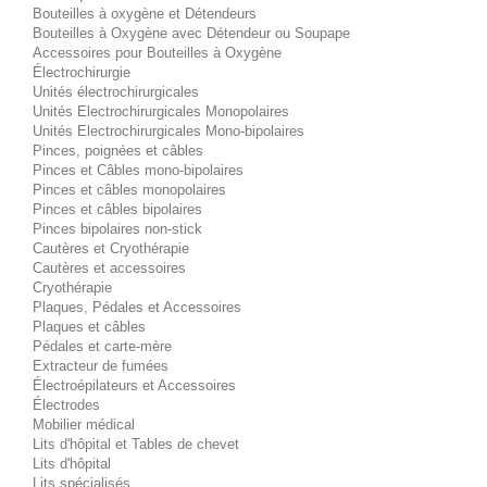
Bouteilles à oxygène et Détendeurs
Bouteilles à Oxygène avec Détendeur ou Soupape
Accessoires pour Bouteilles à Oxygène
Électrochirurgie
Unités électrochirurgicales
Unités Electrochirurgicales Monopolaires
Unités Electrochirurgicales Mono-bipolaires
Pinces, poignées et câbles
Pinces et Câbles mono-bipolaires
Pinces et câbles monopolaires
Pinces et câbles bipolaires
Pinces bipolaires non-stick
Cautères et Cryothérapie
Cautères et accessoires
Cryothérapie
Plaques, Pédales et Accessoires
Plaques et câbles
Pédales et carte-mère
Extracteur de fumées
Électroépilateurs et Accessoires
Électrodes
Mobilier médical
Lits d'hôpital et Tables de chevet
Lits d'hôpital
Lits spécialisés