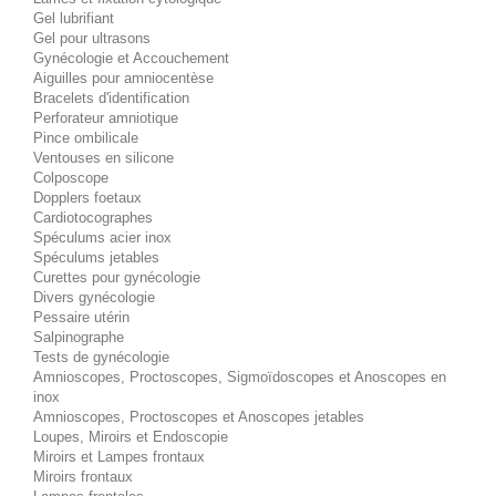
Gel lubrifiant
Gel pour ultrasons
Gynécologie et Accouchement
Aiguilles pour amniocentèse
Bracelets d'identification
Perforateur amniotique
Pince ombilicale
Ventouses en silicone
Colposcope
Dopplers foetaux
Cardiotocographes
Spéculums acier inox
Spéculums jetables
Curettes pour gynécologie
Divers gynécologie
Pessaire utérin
Salpinographe
Tests de gynécologie
Amnioscopes, Proctoscopes, Sigmoïdoscopes et Anoscopes en
inox
Amnioscopes, Proctoscopes et Anoscopes jetables
Loupes, Miroirs et Endoscopie
Miroirs et Lampes frontaux
Miroirs frontaux