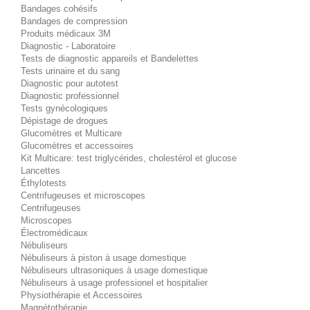
Bandages cohésifs
Bandages de compression
Produits médicaux 3M
Diagnostic - Laboratoire
Tests de diagnostic appareils et Bandelettes
Tests urinaire et du sang
Diagnostic pour autotest
Diagnostic professionnel
Tests gynécologiques
Dépistage de drogues
Glucomètres et Multicare
Glucomètres et accessoires
Kit Multicare: test triglycérides, cholestérol et glucose
Lancettes
Éthylotests
Centrifugeuses et microscopes
Centrifugeuses
Microscopes
Électromédicaux
Nébuliseurs
Nébuliseurs à piston à usage domestique
Nébuliseurs ultrasoniques à usage domestique
Nébuliseurs à usage professionel et hospitalier
Physiothérapie et Accessoires
Magnétothérapie