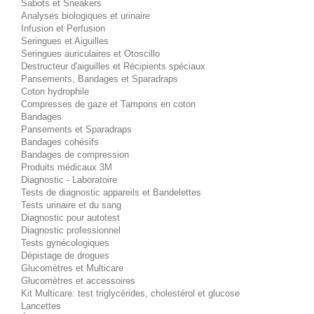
Sabots et Sneakers
Analyses biologiques et urinaire
Infusion et Perfusion
Seringues et Aiguilles
Seringues auriculaires et Otoscillo
Destructeur d'aiguilles et Récipients spéciaux
Pansements, Bandages et Sparadraps
Coton hydrophile
Compresses de gaze et Tampons en coton
Bandages
Pansements et Sparadraps
Bandages cohésifs
Bandages de compression
Produits médicaux 3M
Diagnostic - Laboratoire
Tests de diagnostic appareils et Bandelettes
Tests urinaire et du sang
Diagnostic pour autotest
Diagnostic professionnel
Tests gynécologiques
Dépistage de drogues
Glucomètres et Multicare
Glucomètres et accessoires
Kit Multicare: test triglycérides, cholestérol et glucose
Lancettes