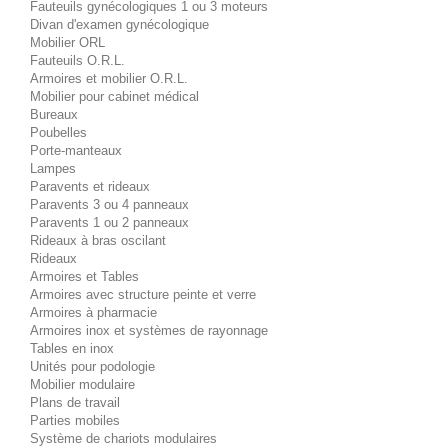
Fauteuils gynécologiques 1 ou 3 moteurs
Divan d'examen gynécologique
Mobilier ORL
Fauteuils O.R.L.
Armoires et mobilier O.R.L.
Mobilier pour cabinet médical
Bureaux
Poubelles
Porte-manteaux
Lampes
Paravents et rideaux
Paravents 3 ou 4 panneaux
Paravents 1 ou 2 panneaux
Rideaux à bras oscilant
Rideaux
Armoires et Tables
Armoires avec structure peinte et verre
Armoires à pharmacie
Armoires inox et systèmes de rayonnage
Tables en inox
Unités pour podologie
Mobilier modulaire
Plans de travail
Parties mobiles
Système de chariots modulaires