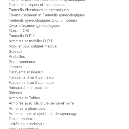
Tables électriques et hydrauliques
Fauteuils électriques et mécaniques
Divans d'examen et Fauteuils gynécologiques
Fauteuils gynécologiques 1 ou 3 moteurs
Divan d'examen gynécologique
Mobilier ORL
Fauteuils O.R.L.
Armoires et mobilier O.R.L.
Mobilier pour cabinet médical
Bureaux
Poubelles
Porte-manteaux
Lampes
Paravents et rideaux
Paravents 3 ou 4 panneaux
Paravents 1 ou 2 panneaux
Rideaux à bras oscilant
Rideaux
Armoires et Tables
Armoires avec structure peinte et verre
Armoires à pharmacie
Armoires inox et systèmes de rayonnage
Tables en inox
Unités pour podologie