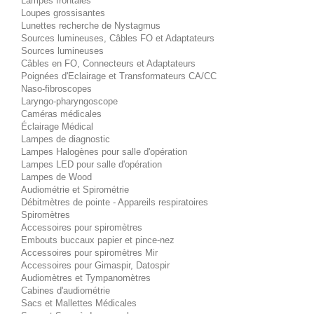
Lampes frontales
Loupes grossisantes
Lunettes recherche de Nystagmus
Sources lumineuses, Câbles FO et Adaptateurs
Sources lumineuses
Câbles en FO, Connecteurs et Adaptateurs
Poignées d'Eclairage et Transformateurs CA/CC
Naso-fibroscopes
Laryngo-pharyngoscope
Caméras médicales
Éclairage Médical
Lampes de diagnostic
Lampes Halogènes pour salle d'opération
Lampes LED pour salle d'opération
Lampes de Wood
Audiométrie et Spirométrie
Débitmètres de pointe - Appareils respiratoires
Spiromètres
Accessoires pour spiromètres
Embouts buccaux papier et pince-nez
Accessoires pour spiromètres Mir
Accessoires pour Gimaspir, Datospir
Audiomètres et Tympanomètres
Cabines d'audiométrie
Sacs et Mallettes Médicales