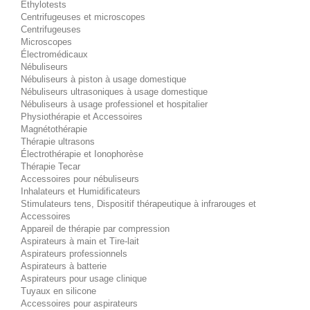
Éthylotests
Centrifugeuses et microscopes
Centrifugeuses
Microscopes
Électromédicaux
Nébuliseurs
Nébuliseurs à piston à usage domestique
Nébuliseurs ultrasoniques à usage domestique
Nébuliseurs à usage professionel et hospitalier
Physiothérapie et Accessoires
Magnétothérapie
Thérapie ultrasons
Électrothérapie et Ionophorèse
Thérapie Tecar
Accessoires pour nébuliseurs
Inhalateurs et Humidificateurs
Stimulateurs tens, Dispositif thérapeutique à infrarouges et
Accessoires
Appareil de thérapie par compression
Aspirateurs à main et Tire-lait
Aspirateurs professionnels
Aspirateurs à batterie
Aspirateurs pour usage clinique
Tuyaux en silicone
Accessoires pour aspirateurs