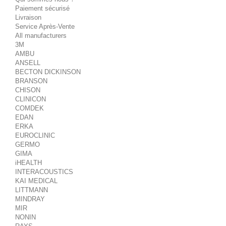
Paiement sécurisé
Livraison
Service Après-Vente
All manufacturers
3M
AMBU
ANSELL
BECTON DICKINSON
BRANSON
CHISON
CLINICON
COMDEK
EDAN
ERKA
EUROCLINIC
GERMO
GIMA
iHEALTH
INTERACOUSTICS
KAI MEDICAL
LITTMANN
MINDRAY
MIR
NONIN