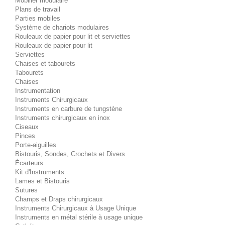
Mobilier modulaire
Plans de travail
Parties mobiles
Système de chariots modulaires
Rouleaux de papier pour lit et serviettes
Rouleaux de papier pour lit
Serviettes
Chaises et tabourets
Tabourets
Chaises
Instrumentation
Instruments Chirurgicaux
Instruments en carbure de tungstène
Instruments chirurgicaux en inox
Ciseaux
Pinces
Porte-aiguilles
Bistouris, Sondes, Crochets et Divers
Écarteurs
Kit d'Instruments
Lames et Bistouris
Sutures
Champs et Draps chirurgicaux
Instruments Chirurgicaux à Usage Unique
Instruments en métal stérile à usage unique