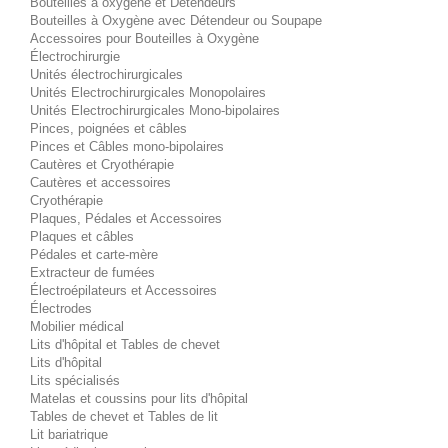
Bouteilles à oxygène et Détendeurs
Bouteilles à Oxygène avec Détendeur ou Soupape
Accessoires pour Bouteilles à Oxygène
Électrochirurgie
Unités électrochirurgicales
Unités Electrochirurgicales Monopolaires
Unités Electrochirurgicales Mono-bipolaires
Pinces, poignées et câbles
Pinces et Câbles mono-bipolaires
Cautères et Cryothérapie
Cautères et accessoires
Cryothérapie
Plaques, Pédales et Accessoires
Plaques et câbles
Pédales et carte-mère
Extracteur de fumées
Électroépilateurs et Accessoires
Électrodes
Mobilier médical
Lits d'hôpital et Tables de chevet
Lits d'hôpital
Lits spécialisés
Matelas et coussins pour lits d'hôpital
Tables de chevet et Tables de lit
Lit bariatrique