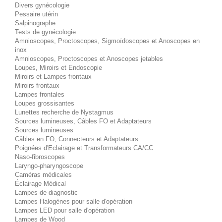
Divers gynécologie
Pessaire utérin
Salpinographe
Tests de gynécologie
Amnioscopes, Proctoscopes, Sigmoïdoscopes et Anoscopes en
inox
Amnioscopes, Proctoscopes et Anoscopes jetables
Loupes, Miroirs et Endoscopie
Miroirs et Lampes frontaux
Miroirs frontaux
Lampes frontales
Loupes grossisantes
Lunettes recherche de Nystagmus
Sources lumineuses, Câbles FO et Adaptateurs
Sources lumineuses
Câbles en FO, Connecteurs et Adaptateurs
Poignées d'Eclairage et Transformateurs CA/CC
Naso-fibroscopes
Laryngo-pharyngoscope
Caméras médicales
Éclairage Médical
Lampes de diagnostic
Lampes Halogènes pour salle d'opération
Lampes LED pour salle d'opération
Lampes de Wood