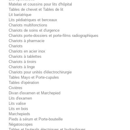
Matelas et coussins pour lits d'hôpital
Tables de chevet et Tables de lit
Lit bariatrique
Lits pédiatriques et berceaux
Chariots multifonctions
Chariots de soins et d'urgence
Chariots porte-dossiers et porte-films radiographiques
Chariots à pharmacie
Chariots
Chariots en acier inox
Chariots à tablettes
Chariots à tiroirs
Chariots à linge
Chariots pour unités d'électrochirurgie
Tables Mayo et Porte-cupules
Tables d'opération
Civières
Divan d'examen et Marchepied
Lits d'examen
Lits valise
Lits en bois
Marchepieds
Pieds à sérum et Porte-bouteille
Négatoscopes
Tables et fauteuils électriques et hydrauliques