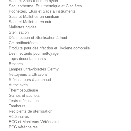
Sacs et Sacs à dos en nylon
Sac isotherme, Etui thermique et Glacières
Pochettes, Etuis et Sacs à instruments
Sacs et Mallettes en similcuir
Sacs et Mallettes en cuir
Mallettes rigides
Stérilisation
Désinfection et Stérilisation à froid
Gel antibactérien
Produits pour désinfection et Hygiène corporelle
Désinfectants pour nettoyage
Tapis décontaminants
Brosses
Lampes ultra-violettes Germy
Nettoyeurs à Ultrasons
Stérilisateurs à air chaud
Autoclaves
Thermosoudeuse
Gaines et sachets
Tests stérilisation
Tambours
Récipients de stérilisation
Vétérinaires
ECG et Moniteurs Vétérinaires
ECG vétérinaires