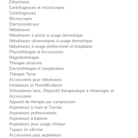
Éthylotests
Centrifugeuses et microscopes
Centrifugeuses
Microscopes
Électromédicaux
Nébuliseurs
Nébuliseurs à piston à usage domestique
Nébuliseurs ultrasoniques à usage domestique
Nébuliseurs à usage professionel et hospitalier
Physiothérapie et Accessoires
Magnétothérapie
Thérapie ultrasons
Électrothérapie et Ionophorèse
Thérapie Tecar
Accessoires pour nébuliseurs
Inhalateurs et Humidificateurs
Stimulateurs tens, Dispositif thérapeutique à infrarouges et
Accessoires
Appareil de thérapie par compression
Aspirateurs à main et Tire-lait
Aspirateurs professionnels
Aspirateurs à batterie
Aspirateurs pour usage clinique
Tuyaux en silicone
Accessoires pour aspirateurs