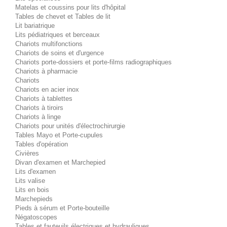
Matelas et coussins pour lits d'hôpital
Tables de chevet et Tables de lit
Lit bariatrique
Lits pédiatriques et berceaux
Chariots multifonctions
Chariots de soins et d'urgence
Chariots porte-dossiers et porte-films radiographiques
Chariots à pharmacie
Chariots
Chariots en acier inox
Chariots à tablettes
Chariots à tiroirs
Chariots à linge
Chariots pour unités d'électrochirurgie
Tables Mayo et Porte-cupules
Tables d'opération
Civières
Divan d'examen et Marchepied
Lits d'examen
Lits valise
Lits en bois
Marchepieds
Pieds à sérum et Porte-bouteille
Négatoscopes
Tables et fauteuils électriques et hydrauliques