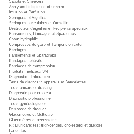
Sabots et Sneakers
Analyses biologiques et urinaire
Infusion et Perfusion
Seringues et Aiguilles
Seringues auriculaires et Otoscillo
Destructeur d'aiguilles et Récipients spéciaux
Pansements, Bandages et Sparadraps
Coton hydrophile
Compresses de gaze et Tampons en coton
Bandages
Pansements et Sparadraps
Bandages cohésifs
Bandages de compression
Produits médicaux 3M
Diagnostic - Laboratoire
Tests de diagnostic appareils et Bandelettes
Tests urinaire et du sang
Diagnostic pour autotest
Diagnostic professionnel
Tests gynécologiques
Dépistage de drogues
Glucomètres et Multicare
Glucomètres et accessoires
Kit Multicare: test triglycérides, cholestérol et glucose
Lancettes