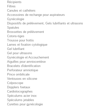
Récipients
Filtres
Canules et cathéters
Accessoires de rechange pour aspirateurs
Gynécologie
Dispositifs de prélèvement, Gels lubrifiants et ultrasons
Spatules
Brossettes de prélèvement
Cotons-tiges
Trousse pour frottis
Lames et fixation cytologique
Gel lubrifiant
Gel pour ultrasons
Gynécologie et Accouchement
Aiguilles pour amniocentèse
Bracelets d'identification
Perforateur amniotique
Pince ombilicale
Ventouses en silicone
Colposcope
Dopplers foetaux
Cardiotocographes
Spéculums acier inox
Spéculums jetables
Curettes pour gynécologie