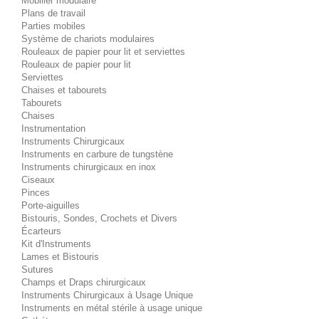
Mobilier modulaire
Plans de travail
Parties mobiles
Système de chariots modulaires
Rouleaux de papier pour lit et serviettes
Rouleaux de papier pour lit
Serviettes
Chaises et tabourets
Tabourets
Chaises
Instrumentation
Instruments Chirurgicaux
Instruments en carbure de tungstène
Instruments chirurgicaux en inox
Ciseaux
Pinces
Porte-aiguilles
Bistouris, Sondes, Crochets et Divers
Écarteurs
Kit d'Instruments
Lames et Bistouris
Sutures
Champs et Draps chirurgicaux
Instruments Chirurgicaux à Usage Unique
Instruments en métal stérile à usage unique