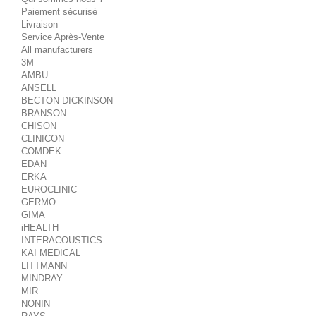
Paiement sécurisé
Livraison
Service Après-Vente
All manufacturers
3M
AMBU
ANSELL
BECTON DICKINSON
BRANSON
CHISON
CLINICON
COMDEK
EDAN
ERKA
EUROCLINIC
GERMO
GIMA
iHEALTH
INTERACOUSTICS
KAI MEDICAL
LITTMANN
MINDRAY
MIR
NONIN