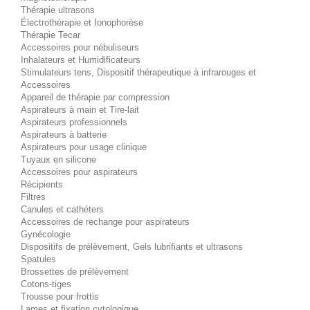
Thérapie ultrasons
Électrothérapie et Ionophorèse
Thérapie Tecar
Accessoires pour nébuliseurs
Inhalateurs et Humidificateurs
Stimulateurs tens, Dispositif thérapeutique à infrarouges et
Accessoires
Appareil de thérapie par compression
Aspirateurs à main et Tire-lait
Aspirateurs professionnels
Aspirateurs à batterie
Aspirateurs pour usage clinique
Tuyaux en silicone
Accessoires pour aspirateurs
Récipients
Filtres
Canules et cathéters
Accessoires de rechange pour aspirateurs
Gynécologie
Dispositifs de prélèvement, Gels lubrifiants et ultrasons
Spatules
Brossettes de prélèvement
Cotons-tiges
Trousse pour frottis
Lames et fixation cytologique