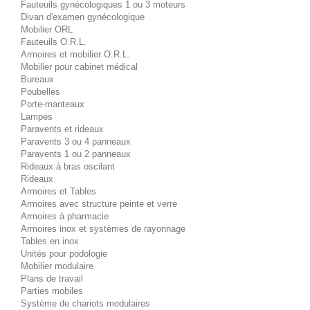
Fauteuils gynécologiques 1 ou 3 moteurs
Divan d'examen gynécologique
Mobilier ORL
Fauteuils O.R.L.
Armoires et mobilier O.R.L.
Mobilier pour cabinet médical
Bureaux
Poubelles
Porte-manteaux
Lampes
Paravents et rideaux
Paravents 3 ou 4 panneaux
Paravents 1 ou 2 panneaux
Rideaux à bras oscilant
Rideaux
Armoires et Tables
Armoires avec structure peinte et verre
Armoires à pharmacie
Armoires inox et systèmes de rayonnage
Tables en inox
Unités pour podologie
Mobilier modulaire
Plans de travail
Parties mobiles
Système de chariots modulaires