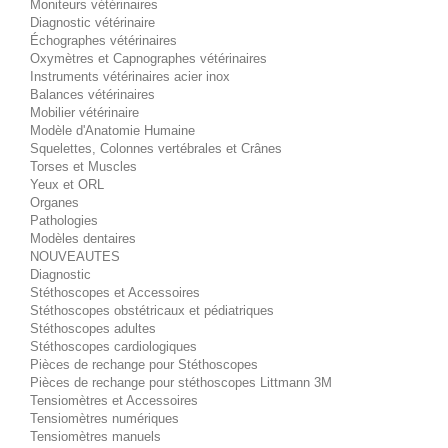
Moniteurs vétérinaires
Diagnostic vétérinaire
Échographes vétérinaires
Oxymètres et Capnographes vétérinaires
Instruments vétérinaires acier inox
Balances vétérinaires
Mobilier vétérinaire
Modèle d'Anatomie Humaine
Squelettes, Colonnes vertébrales et Crânes
Torses et Muscles
Yeux et ORL
Organes
Pathologies
Modèles dentaires
NOUVEAUTES
Diagnostic
Stéthoscopes et Accessoires
Stéthoscopes obstétricaux et pédiatriques
Stéthoscopes adultes
Stéthoscopes cardiologiques
Pièces de rechange pour Stéthoscopes
Pièces de rechange pour stéthoscopes Littmann 3M
Tensiomètres et Accessoires
Tensiomètres numériques
Tensiomètres manuels