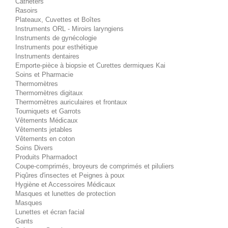
Cathéters
Rasoirs
Plateaux, Cuvettes et Boîtes
Instruments ORL - Miroirs laryngiens
Instruments de gynécologie
Instruments pour esthétique
Instruments dentaires
Emporte-pièce à biopsie et Curettes dermiques Kai
Soins et Pharmacie
Thermomètres
Thermomètres digitaux
Thermomètres auriculaires et frontaux
Tourniquets et Garrots
Vêtements Médicaux
Vêtements jetables
Vêtements en coton
Soins Divers
Produits Pharmadoct
Coupe-comprimés, broyeurs de comprimés et piluliers
Piqûres d'insectes et Peignes à poux
Hygiène et Accessoires Médicaux
Masques et lunettes de protection
Masques
Lunettes et écran facial
Gants