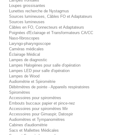
Lampes frontales
Loupes grossisantes
Lunettes recherche de Nystagmus
Sources lumineuses, Câbles FO et Adaptateurs
Sources lumineuses
Câbles en FO, Connecteurs et Adaptateurs
Poignées d'Eclairage et Transformateurs CA/CC
Naso-fibroscopes
Laryngo-pharyngoscope
Caméras médicales
Éclairage Médical
Lampes de diagnostic
Lampes Halogènes pour salle d'opération
Lampes LED pour salle d'opération
Lampes de Wood
Audiométrie et Spirométrie
Débitmètres de pointe - Appareils respiratoires
Spiromètres
Accessoires pour spiromètres
Embouts buccaux papier et pince-nez
Accessoires pour spiromètres Mir
Accessoires pour Gimaspir, Datospir
Audiomètres et Tympanomètres
Cabines d'audiométrie
Sacs et Mallettes Médicales