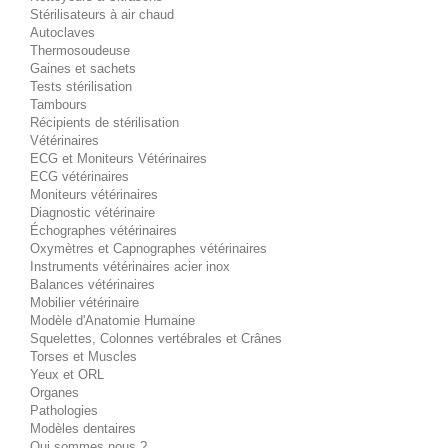
Stérilisateurs à air chaud
Autoclaves
Thermosoudeuse
Gaines et sachets
Tests stérilisation
Tambours
Récipients de stérilisation
Vétérinaires
ECG et Moniteurs Vétérinaires
ECG vétérinaires
Moniteurs vétérinaires
Diagnostic vétérinaire
Échographes vétérinaires
Oxymètres et Capnographes vétérinaires
Instruments vétérinaires acier inox
Balances vétérinaires
Mobilier vétérinaire
Modèle d'Anatomie Humaine
Squelettes, Colonnes vertébrales et Crânes
Torses et Muscles
Yeux et ORL
Organes
Pathologies
Modèles dentaires
Qui sommes nous ?