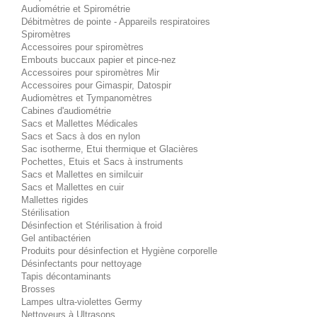
Audiométrie et Spirométrie
Débitmètres de pointe - Appareils respiratoires
Spiromètres
Accessoires pour spiromètres
Embouts buccaux papier et pince-nez
Accessoires pour spiromètres Mir
Accessoires pour Gimaspir, Datospir
Audiomètres et Tympanomètres
Cabines d'audiométrie
Sacs et Mallettes Médicales
Sacs et Sacs à dos en nylon
Sac isotherme, Etui thermique et Glacières
Pochettes, Etuis et Sacs à instruments
Sacs et Mallettes en similcuir
Sacs et Mallettes en cuir
Mallettes rigides
Stérilisation
Désinfection et Stérilisation à froid
Gel antibactérien
Produits pour désinfection et Hygiène corporelle
Désinfectants pour nettoyage
Tapis décontaminants
Brosses
Lampes ultra-violettes Germy
Nettoyeurs à Ultrasons