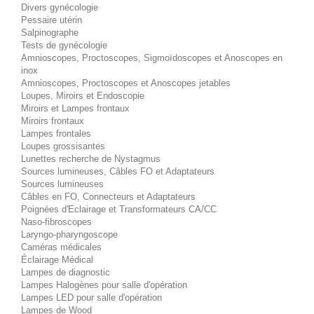
Divers gynécologie
Pessaire utérin
Salpinographe
Tests de gynécologie
Amnioscopes, Proctoscopes, Sigmoïdoscopes et Anoscopes en
inox
Amnioscopes, Proctoscopes et Anoscopes jetables
Loupes, Miroirs et Endoscopie
Miroirs et Lampes frontaux
Miroirs frontaux
Lampes frontales
Loupes grossisantes
Lunettes recherche de Nystagmus
Sources lumineuses, Câbles FO et Adaptateurs
Sources lumineuses
Câbles en FO, Connecteurs et Adaptateurs
Poignées d'Eclairage et Transformateurs CA/CC
Naso-fibroscopes
Laryngo-pharyngoscope
Caméras médicales
Éclairage Médical
Lampes de diagnostic
Lampes Halogènes pour salle d'opération
Lampes LED pour salle d'opération
Lampes de Wood