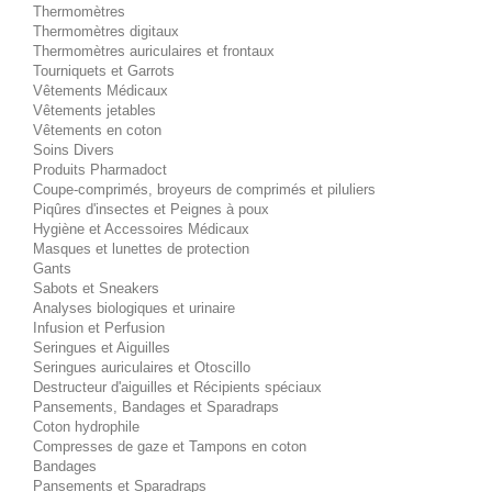
Thermomètres
Thermomètres digitaux
Thermomètres auriculaires et frontaux
Tourniquets et Garrots
Vêtements Médicaux
Vêtements jetables
Vêtements en coton
Soins Divers
Produits Pharmadoct
Coupe-comprimés, broyeurs de comprimés et piluliers
Piqûres d'insectes et Peignes à poux
Hygiène et Accessoires Médicaux
Masques et lunettes de protection
Gants
Sabots et Sneakers
Analyses biologiques et urinaire
Infusion et Perfusion
Seringues et Aiguilles
Seringues auriculaires et Otoscillo
Destructeur d'aiguilles et Récipients spéciaux
Pansements, Bandages et Sparadraps
Coton hydrophile
Compresses de gaze et Tampons en coton
Bandages
Pansements et Sparadraps