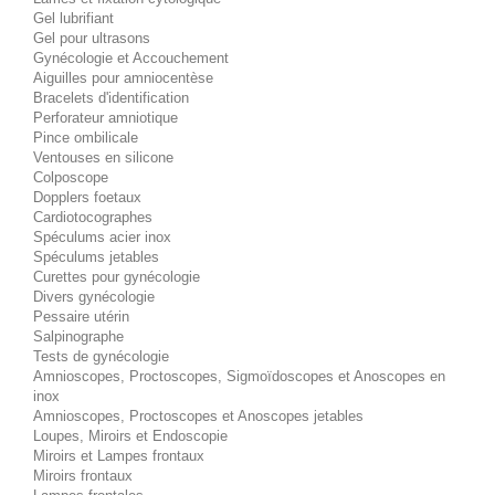
Gel lubrifiant
Gel pour ultrasons
Gynécologie et Accouchement
Aiguilles pour amniocentèse
Bracelets d'identification
Perforateur amniotique
Pince ombilicale
Ventouses en silicone
Colposcope
Dopplers foetaux
Cardiotocographes
Spéculums acier inox
Spéculums jetables
Curettes pour gynécologie
Divers gynécologie
Pessaire utérin
Salpinographe
Tests de gynécologie
Amnioscopes, Proctoscopes, Sigmoïdoscopes et Anoscopes en
inox
Amnioscopes, Proctoscopes et Anoscopes jetables
Loupes, Miroirs et Endoscopie
Miroirs et Lampes frontaux
Miroirs frontaux