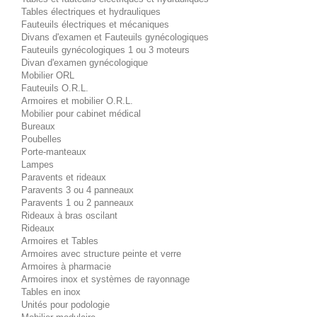
Tables électriques et hydrauliques
Fauteuils électriques et mécaniques
Divans d'examen et Fauteuils gynécologiques
Fauteuils gynécologiques 1 ou 3 moteurs
Divan d'examen gynécologique
Mobilier ORL
Fauteuils O.R.L.
Armoires et mobilier O.R.L.
Mobilier pour cabinet médical
Bureaux
Poubelles
Porte-manteaux
Lampes
Paravents et rideaux
Paravents 3 ou 4 panneaux
Paravents 1 ou 2 panneaux
Rideaux à bras oscilant
Rideaux
Armoires et Tables
Armoires avec structure peinte et verre
Armoires à pharmacie
Armoires inox et systèmes de rayonnage
Tables en inox
Unités pour podologie