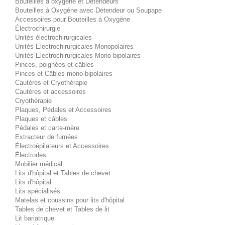
Bouteilles à oxygène et Détendeurs
Bouteilles à Oxygène avec Détendeur ou Soupape
Accessoires pour Bouteilles à Oxygène
Électrochirurgie
Unités électrochirurgicales
Unités Electrochirurgicales Monopolaires
Unités Electrochirurgicales Mono-bipolaires
Pinces, poignées et câbles
Pinces et Câbles mono-bipolaires
Cautères et Cryothérapie
Cautères et accessoires
Cryothérapie
Plaques, Pédales et Accessoires
Plaques et câbles
Pédales et carte-mère
Extracteur de fumées
Électroépilateurs et Accessoires
Électrodes
Mobilier médical
Lits d'hôpital et Tables de chevet
Lits d'hôpital
Lits spécialisés
Matelas et coussins pour lits d'hôpital
Tables de chevet et Tables de lit
Lit bariatrique