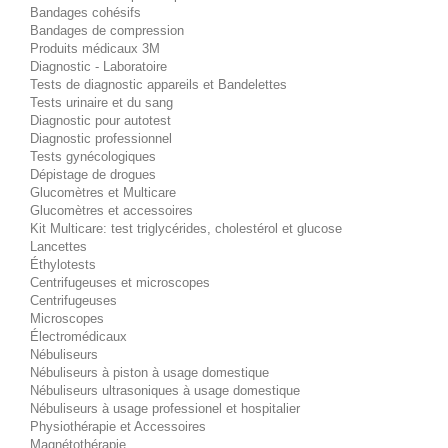
Bandages cohésifs
Bandages de compression
Produits médicaux 3M
Diagnostic - Laboratoire
Tests de diagnostic appareils et Bandelettes
Tests urinaire et du sang
Diagnostic pour autotest
Diagnostic professionnel
Tests gynécologiques
Dépistage de drogues
Glucomètres et Multicare
Glucomètres et accessoires
Kit Multicare: test triglycérides, cholestérol et glucose
Lancettes
Éthylotests
Centrifugeuses et microscopes
Centrifugeuses
Microscopes
Électromédicaux
Nébuliseurs
Nébuliseurs à piston à usage domestique
Nébuliseurs ultrasoniques à usage domestique
Nébuliseurs à usage professionel et hospitalier
Physiothérapie et Accessoires
Magnétothérapie