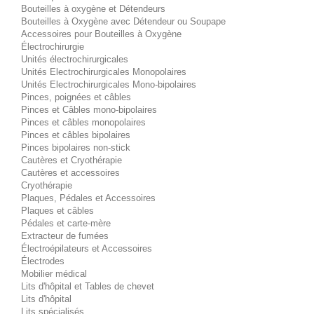
Bouteilles à oxygène et Détendeurs
Bouteilles à Oxygène avec Détendeur ou Soupape
Accessoires pour Bouteilles à Oxygène
Électrochirurgie
Unités électrochirurgicales
Unités Electrochirurgicales Monopolaires
Unités Electrochirurgicales Mono-bipolaires
Pinces, poignées et câbles
Pinces et Câbles mono-bipolaires
Pinces et câbles monopolaires
Pinces et câbles bipolaires
Pinces bipolaires non-stick
Cautères et Cryothérapie
Cautères et accessoires
Cryothérapie
Plaques, Pédales et Accessoires
Plaques et câbles
Pédales et carte-mère
Extracteur de fumées
Électroépilateurs et Accessoires
Électrodes
Mobilier médical
Lits d'hôpital et Tables de chevet
Lits d'hôpital
Lits spécialisés