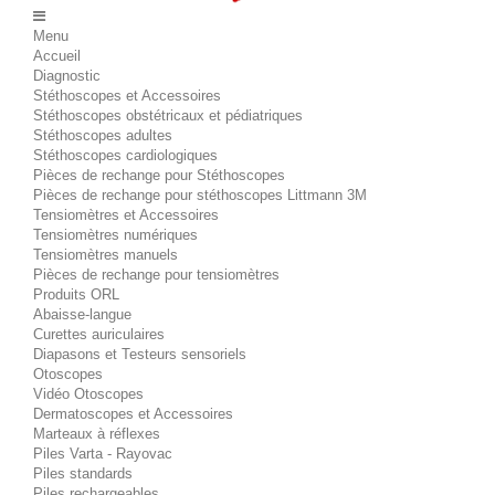
Menu
Accueil
Diagnostic
Stéthoscopes et Accessoires
Stéthoscopes obstétricaux et pédiatriques
Stéthoscopes adultes
Stéthoscopes cardiologiques
Pièces de rechange pour Stéthoscopes
Pièces de rechange pour stéthoscopes Littmann 3M
Tensiomètres et Accessoires
Tensiomètres numériques
Tensiomètres manuels
Pièces de rechange pour tensiomètres
Produits ORL
Abaisse-langue
Curettes auriculaires
Diapasons et Testeurs sensoriels
Otoscopes
Vidéo Otoscopes
Dermatoscopes et Accessoires
Marteaux à réflexes
Piles Varta - Rayovac
Piles standards
Piles rechargeables