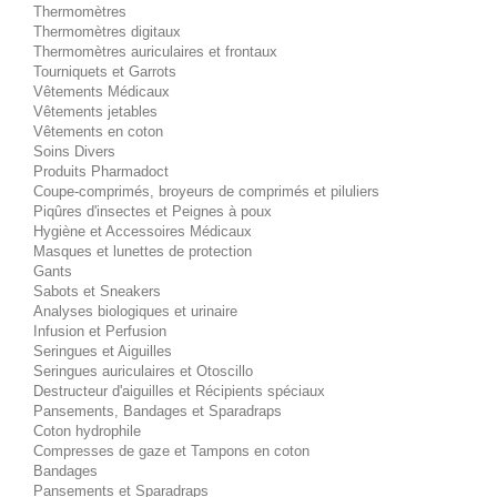
Thermomètres
Thermomètres digitaux
Thermomètres auriculaires et frontaux
Tourniquets et Garrots
Vêtements Médicaux
Vêtements jetables
Vêtements en coton
Soins Divers
Produits Pharmadoct
Coupe-comprimés, broyeurs de comprimés et piluliers
Piqûres d'insectes et Peignes à poux
Hygiène et Accessoires Médicaux
Masques et lunettes de protection
Gants
Sabots et Sneakers
Analyses biologiques et urinaire
Infusion et Perfusion
Seringues et Aiguilles
Seringues auriculaires et Otoscillo
Destructeur d'aiguilles et Récipients spéciaux
Pansements, Bandages et Sparadraps
Coton hydrophile
Compresses de gaze et Tampons en coton
Bandages
Pansements et Sparadraps