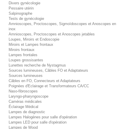
Divers gynécologie
Pessaire utérin
Salpinographe
Tests de gynécologie
Amnioscopes, Proctoscopes, Sigmoïdoscopes et Anoscopes en
inox
Amnioscopes, Proctoscopes et Anoscopes jetables
Loupes, Miroirs et Endoscopie
Miroirs et Lampes frontaux
Miroirs frontaux
Lampes frontales
Loupes grossisantes
Lunettes recherche de Nystagmus
Sources lumineuses, Câbles FO et Adaptateurs
Sources lumineuses
Câbles en FO, Connecteurs et Adaptateurs
Poignées d'Eclairage et Transformateurs CA/CC
Naso-fibroscopes
Laryngo-pharyngoscope
Caméras médicales
Éclairage Médical
Lampes de diagnostic
Lampes Halogènes pour salle d'opération
Lampes LED pour salle d'opération
Lampes de Wood