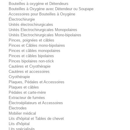
Bouteilles à oxygène et Détendeurs
Bouteilles à Oxygène avec Détendeur ou Soupape
Accessoires pour Bouteilles à Oxygène
Électrochirurgie
Unités électrochirurgicales
Unités Electrochirurgicales Monopolaires
Unités Electrochirurgicales Mono-bipolaires
Pinces, poignées et câbles
Pinces et Câbles mono-bipolaires
Pinces et câbles monopolaires
Pinces et câbles bipolaires
Pinces bipolaires non-stick
Cautères et Cryothérapie
Cautères et accessoires
Cryothérapie
Plaques, Pédales et Accessoires
Plaques et câbles
Pédales et carte-mère
Extracteur de fumées
Électroépilateurs et Accessoires
Électrodes
Mobilier médical
Lits d'hôpital et Tables de chevet
Lits d'hôpital
Lits spécialisés