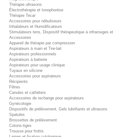
Thérapie ultrasons
Électrothérapie et Ionophorèse
Thérapie Tecar
Accessoires pour nébuliseurs
Inhalateurs et Humidificateurs
Stimulateurs tens, Dispositif thérapeutique à infrarouges et
Accessoires
Appareil de thérapie par compression
Aspirateurs à main et Tire-lait
Aspirateurs professionnels
Aspirateurs à batterie
Aspirateurs pour usage clinique
Tuyaux en silicone
Accessoires pour aspirateurs
Récipients
Filtres
Canules et cathéters
Accessoires de rechange pour aspirateurs
Gynécologie
Dispositifs de prélèvement, Gels lubrifiants et ultrasons
Spatules
Brossettes de prélèvement
Cotons-tiges
Trousse pour frottis
Lames et fixation cytologique