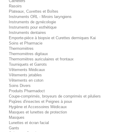
Cathéters
Rasoirs
Plateaux, Cuvettes et Boîtes
Instruments ORL - Miroirs laryngiens
Instruments de gynécologie
Instruments pour esthétique
Instruments dentaires
Emporte-pièce à biopsie et Curettes dermiques Kai
Soins et Pharmacie
Thermomètres
Thermomètres digitaux
Thermomètres auriculaires et frontaux
Tourniquets et Garrots
Vêtements Médicaux
Vêtements jetables
Vêtements en coton
Soins Divers
Produits Pharmadoct
Coupe-comprimés, broyeurs de comprimés et piluliers
Piqûres d'insectes et Peignes à poux
Hygiène et Accessoires Médicaux
Masques et lunettes de protection
Masques
Lunettes et écran facial
Gants