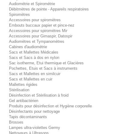
Audiométrie et Spirométrie
Débitmètres de pointe - Appareils respiratoires
Spiromètres
Accessoires pour spiromètres
Embouts buccaux papier et pince-nez
Accessoires pour spiromètres Mir
Accessoires pour Gimaspir, Datospir
Audiomètres et Tympanomètres
Cabines d'audiométrie
Sacs et Mallettes Médicales
Sacs et Sacs à dos en nylon
Sac isotherme, Etui thermique et Glacières
Pochettes, Etuis et Sacs à instruments
Sacs et Mallettes en similcuir
Sacs et Mallettes en cuir
Mallettes rigides
Stérilisation
Désinfection et Stérilisation à froid
Gel antibactérien
Produits pour désinfection et Hygiène corporelle
Désinfectants pour nettoyage
Tapis décontaminants
Brosses
Lampes ultra-violettes Germy
Nettoyeurs à Ultrasons