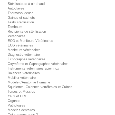
Stérilisateurs à air chaud
Autoclaves
Thermosoudeuse
Gaines et sachets
Tests stérilisation
Tambours
Récipients de stérilisation
Vétérinaires
ECG et Moniteurs Vétérinaires
ECG vétérinaires
Moniteurs vétérinaires
Diagnostic vétérinaire
Échographes vétérinaires
Oxymètres et Capnographes vétérinaires
Instruments vétérinaires acier inox
Balances vétérinaires
Mobilier vétérinaire
Modèle d'Anatomie Humaine
Squelettes, Colonnes vertébrales et Crânes
Torses et Muscles
Yeux et ORL
Organes
Pathologies
Modèles dentaires
Qui sommes nous ?