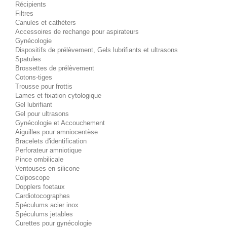
Récipients
Filtres
Canules et cathéters
Accessoires de rechange pour aspirateurs
Gynécologie
Dispositifs de prélèvement, Gels lubrifiants et ultrasons
Spatules
Brossettes de prélèvement
Cotons-tiges
Trousse pour frottis
Lames et fixation cytologique
Gel lubrifiant
Gel pour ultrasons
Gynécologie et Accouchement
Aiguilles pour amniocentèse
Bracelets d'identification
Perforateur amniotique
Pince ombilicale
Ventouses en silicone
Colposcope
Dopplers foetaux
Cardiotocographes
Spéculums acier inox
Spéculums jetables
Curettes pour gynécologie