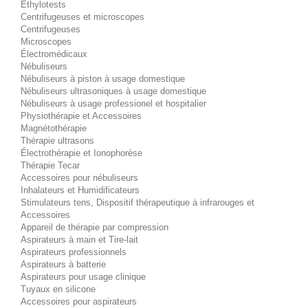
Éthylotests
Centrifugeuses et microscopes
Centrifugeuses
Microscopes
Électromédicaux
Nébuliseurs
Nébuliseurs à piston à usage domestique
Nébuliseurs ultrasoniques à usage domestique
Nébuliseurs à usage professionel et hospitalier
Physiothérapie et Accessoires
Magnétothérapie
Thérapie ultrasons
Électrothérapie et Ionophorèse
Thérapie Tecar
Accessoires pour nébuliseurs
Inhalateurs et Humidificateurs
Stimulateurs tens, Dispositif thérapeutique à infrarouges et
Accessoires
Appareil de thérapie par compression
Aspirateurs à main et Tire-lait
Aspirateurs professionnels
Aspirateurs à batterie
Aspirateurs pour usage clinique
Tuyaux en silicone
Accessoires pour aspirateurs