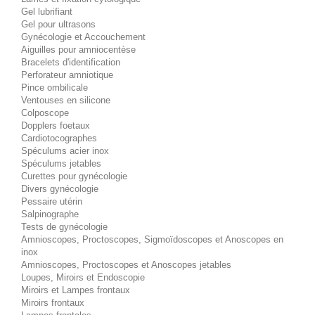
Gel lubrifiant
Gel pour ultrasons
Gynécologie et Accouchement
Aiguilles pour amniocentèse
Bracelets d'identification
Perforateur amniotique
Pince ombilicale
Ventouses en silicone
Colposcope
Dopplers foetaux
Cardiotocographes
Spéculums acier inox
Spéculums jetables
Curettes pour gynécologie
Divers gynécologie
Pessaire utérin
Salpinographe
Tests de gynécologie
Amnioscopes, Proctoscopes, Sigmoïdoscopes et Anoscopes en
inox
Amnioscopes, Proctoscopes et Anoscopes jetables
Loupes, Miroirs et Endoscopie
Miroirs et Lampes frontaux
Miroirs frontaux