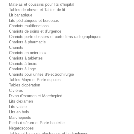
Matelas et coussins pour lits d'hôpital
Tables de chevet et Tables de lit
Lit bariatrique
Lits pédiatriques et berceaux
Chariots multifonctions
Chariots de soins et d'urgence
Chariots porte-dossiers et porte-films radiographiques
Chariots à pharmacie
Chariots
Chariots en acier inox
Chariots à tablettes
Chariots à tiroirs
Chariots à linge
Chariots pour unités d'électrochirurgie
Tables Mayo et Porte-cupules
Tables d'opération
Civières
Divan d'examen et Marchepied
Lits d'examen
Lits valise
Lits en bois
Marchepieds
Pieds à sérum et Porte-bouteille
Négatoscopes
Tables et fauteuils électriques et hydrauliques