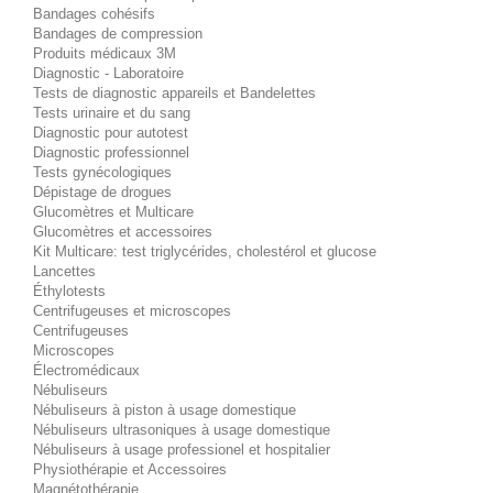
Bandages cohésifs
Bandages de compression
Produits médicaux 3M
Diagnostic - Laboratoire
Tests de diagnostic appareils et Bandelettes
Tests urinaire et du sang
Diagnostic pour autotest
Diagnostic professionnel
Tests gynécologiques
Dépistage de drogues
Glucomètres et Multicare
Glucomètres et accessoires
Kit Multicare: test triglycérides, cholestérol et glucose
Lancettes
Éthylotests
Centrifugeuses et microscopes
Centrifugeuses
Microscopes
Électromédicaux
Nébuliseurs
Nébuliseurs à piston à usage domestique
Nébuliseurs ultrasoniques à usage domestique
Nébuliseurs à usage professionel et hospitalier
Physiothérapie et Accessoires
Magnétothérapie