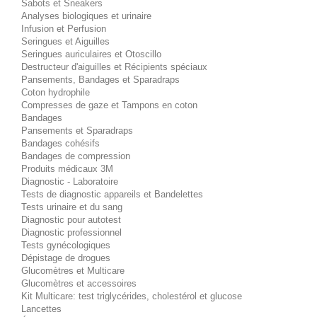
Sabots et Sneakers
Analyses biologiques et urinaire
Infusion et Perfusion
Seringues et Aiguilles
Seringues auriculaires et Otoscillo
Destructeur d'aiguilles et Récipients spéciaux
Pansements, Bandages et Sparadraps
Coton hydrophile
Compresses de gaze et Tampons en coton
Bandages
Pansements et Sparadraps
Bandages cohésifs
Bandages de compression
Produits médicaux 3M
Diagnostic - Laboratoire
Tests de diagnostic appareils et Bandelettes
Tests urinaire et du sang
Diagnostic pour autotest
Diagnostic professionnel
Tests gynécologiques
Dépistage de drogues
Glucomètres et Multicare
Glucomètres et accessoires
Kit Multicare: test triglycérides, cholestérol et glucose
Lancettes