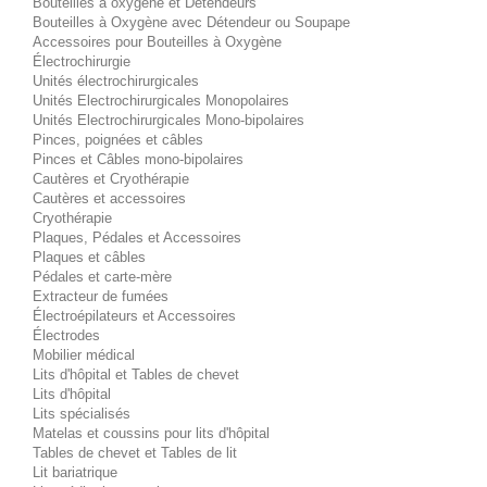
Bouteilles à oxygène et Détendeurs
Bouteilles à Oxygène avec Détendeur ou Soupape
Accessoires pour Bouteilles à Oxygène
Électrochirurgie
Unités électrochirurgicales
Unités Electrochirurgicales Monopolaires
Unités Electrochirurgicales Mono-bipolaires
Pinces, poignées et câbles
Pinces et Câbles mono-bipolaires
Cautères et Cryothérapie
Cautères et accessoires
Cryothérapie
Plaques, Pédales et Accessoires
Plaques et câbles
Pédales et carte-mère
Extracteur de fumées
Électroépilateurs et Accessoires
Électrodes
Mobilier médical
Lits d'hôpital et Tables de chevet
Lits d'hôpital
Lits spécialisés
Matelas et coussins pour lits d'hôpital
Tables de chevet et Tables de lit
Lit bariatrique