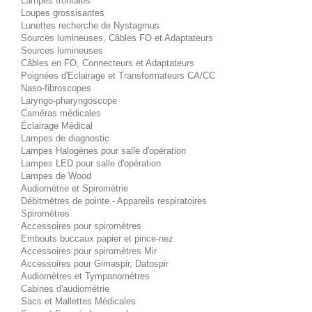
Lampes frontales
Loupes grossisantes
Lunettes recherche de Nystagmus
Sources lumineuses, Câbles FO et Adaptateurs
Sources lumineuses
Câbles en FO, Connecteurs et Adaptateurs
Poignées d'Eclairage et Transformateurs CA/CC
Naso-fibroscopes
Laryngo-pharyngoscope
Caméras médicales
Éclairage Médical
Lampes de diagnostic
Lampes Halogènes pour salle d'opération
Lampes LED pour salle d'opération
Lampes de Wood
Audiométrie et Spirométrie
Débitmètres de pointe - Appareils respiratoires
Spiromètres
Accessoires pour spiromètres
Embouts buccaux papier et pince-nez
Accessoires pour spiromètres Mir
Accessoires pour Gimaspir, Datospir
Audiomètres et Tympanomètres
Cabines d'audiométrie
Sacs et Mallettes Médicales