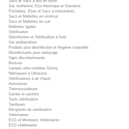
Sacs et Sacs à dos en nylon
Sac isotherme, Etui thermique et Glacières
Pochettes, Etuis et Sacs à instruments
Sacs et Mallettes en similcuir
Sacs et Mallettes en cuir
Mallettes rigides
Stérilisation
Désinfection et Stérilisation à froid
Gel antibactérien
Produits pour désinfection et Hygiène corporelle
Désinfectants pour nettoyage
Tapis décontaminants
Brosses
Lampes ultra-violettes Germy
Nettoyeurs à Ultrasons
Stérilisateurs à air chaud
Autoclaves
Thermosoudeuse
Gaines et sachets
Tests stérilisation
Tambours
Récipients de stérilisation
Vétérinaires
ECG et Moniteurs Vétérinaires
ECG vétérinaires