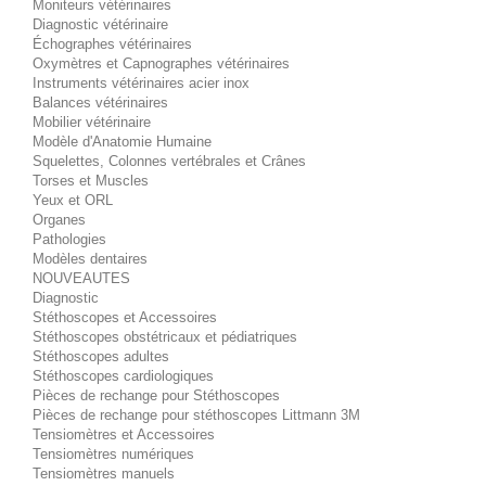
Moniteurs vétérinaires
Diagnostic vétérinaire
Échographes vétérinaires
Oxymètres et Capnographes vétérinaires
Instruments vétérinaires acier inox
Balances vétérinaires
Mobilier vétérinaire
Modèle d'Anatomie Humaine
Squelettes, Colonnes vertébrales et Crânes
Torses et Muscles
Yeux et ORL
Organes
Pathologies
Modèles dentaires
NOUVEAUTES
Diagnostic
Stéthoscopes et Accessoires
Stéthoscopes obstétricaux et pédiatriques
Stéthoscopes adultes
Stéthoscopes cardiologiques
Pièces de rechange pour Stéthoscopes
Pièces de rechange pour stéthoscopes Littmann 3M
Tensiomètres et Accessoires
Tensiomètres numériques
Tensiomètres manuels