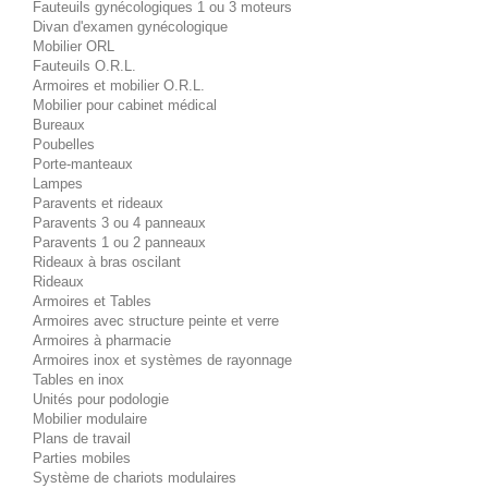
Fauteuils gynécologiques 1 ou 3 moteurs
Divan d'examen gynécologique
Mobilier ORL
Fauteuils O.R.L.
Armoires et mobilier O.R.L.
Mobilier pour cabinet médical
Bureaux
Poubelles
Porte-manteaux
Lampes
Paravents et rideaux
Paravents 3 ou 4 panneaux
Paravents 1 ou 2 panneaux
Rideaux à bras oscilant
Rideaux
Armoires et Tables
Armoires avec structure peinte et verre
Armoires à pharmacie
Armoires inox et systèmes de rayonnage
Tables en inox
Unités pour podologie
Mobilier modulaire
Plans de travail
Parties mobiles
Système de chariots modulaires