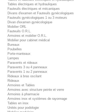
Tables électriques et hydrauliques
Fauteuils électriques et mécaniques
Divans d'examen et Fauteuils gynécologiques
Fauteuils gynécologiques 1 ou 3 moteurs
Divan d'examen gynécologique
Mobilier ORL
Fauteuils O.R.L.
Armoires et mobilier O.R.L.
Mobilier pour cabinet médical
Bureaux
Poubelles
Porte-manteaux
Lampes
Paravents et rideaux
Paravents 3 ou 4 panneaux
Paravents 1 ou 2 panneaux
Rideaux à bras oscilant
Rideaux
Armoires et Tables
Armoires avec structure peinte et verre
Armoires à pharmacie
Armoires inox et systèmes de rayonnage
Tables en inox
Unités pour podologie