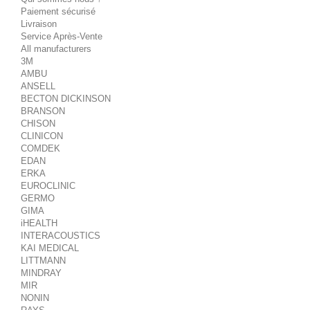
Paiement sécurisé
Livraison
Service Après-Vente
All manufacturers
3M
AMBU
ANSELL
BECTON DICKINSON
BRANSON
CHISON
CLINICON
COMDEK
EDAN
ERKA
EUROCLINIC
GERMO
GIMA
iHEALTH
INTERACOUSTICS
KAI MEDICAL
LITTMANN
MINDRAY
MIR
NONIN