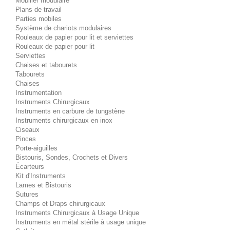
Mobilier modulaire
Plans de travail
Parties mobiles
Système de chariots modulaires
Rouleaux de papier pour lit et serviettes
Rouleaux de papier pour lit
Serviettes
Chaises et tabourets
Tabourets
Chaises
Instrumentation
Instruments Chirurgicaux
Instruments en carbure de tungstène
Instruments chirurgicaux en inox
Ciseaux
Pinces
Porte-aiguilles
Bistouris, Sondes, Crochets et Divers
Écarteurs
Kit d'Instruments
Lames et Bistouris
Sutures
Champs et Draps chirurgicaux
Instruments Chirurgicaux à Usage Unique
Instruments en métal stérile à usage unique