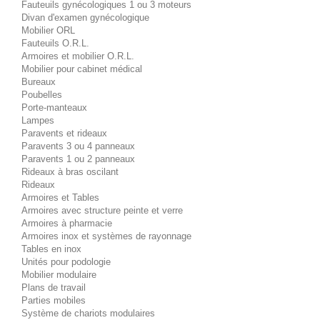
Fauteuils gynécologiques 1 ou 3 moteurs
Divan d'examen gynécologique
Mobilier ORL
Fauteuils O.R.L.
Armoires et mobilier O.R.L.
Mobilier pour cabinet médical
Bureaux
Poubelles
Porte-manteaux
Lampes
Paravents et rideaux
Paravents 3 ou 4 panneaux
Paravents 1 ou 2 panneaux
Rideaux à bras oscilant
Rideaux
Armoires et Tables
Armoires avec structure peinte et verre
Armoires à pharmacie
Armoires inox et systèmes de rayonnage
Tables en inox
Unités pour podologie
Mobilier modulaire
Plans de travail
Parties mobiles
Système de chariots modulaires