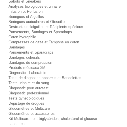
Sabots et Sneakers
Analyses biologiques et urinaire
Infusion et Perfusion
Seringues et Aiguilles
Seringues auriculaires et Otoscillo
Destructeur d'aiguilles et Récipients spéciaux
Pansements, Bandages et Sparadraps
Coton hydrophile
Compresses de gaze et Tampons en coton
Bandages
Pansements et Sparadraps
Bandages cohésifs
Bandages de compression
Produits médicaux 3M
Diagnostic - Laboratoire
Tests de diagnostic appareils et Bandelettes
Tests urinaire et du sang
Diagnostic pour autotest
Diagnostic professionnel
Tests gynécologiques
Dépistage de drogues
Glucomètres et Multicare
Glucomètres et accessoires
Kit Multicare: test triglycérides, cholestérol et glucose
Lancettes