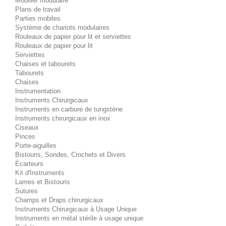
Mobilier modulaire
Plans de travail
Parties mobiles
Système de chariots modulaires
Rouleaux de papier pour lit et serviettes
Rouleaux de papier pour lit
Serviettes
Chaises et tabourets
Tabourets
Chaises
Instrumentation
Instruments Chirurgicaux
Instruments en carbure de tungstène
Instruments chirurgicaux en inox
Ciseaux
Pinces
Porte-aiguilles
Bistouris, Sondes, Crochets et Divers
Écarteurs
Kit d'Instruments
Lames et Bistouris
Sutures
Champs et Draps chirurgicaux
Instruments Chirurgicaux à Usage Unique
Instruments en métal stérile à usage unique