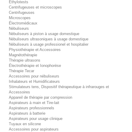
Éthylotests
Centrifugeuses et microscopes
Centrifugeuses
Microscopes
Électromédicaux
Nébuliseurs
Nébuliseurs à piston à usage domestique
Nébuliseurs ultrasoniques à usage domestique
Nébuliseurs à usage professionel et hospitalier
Physiothérapie et Accessoires
Magnétothérapie
Thérapie ultrasons
Électrothérapie et Ionophorèse
Thérapie Tecar
Accessoires pour nébuliseurs
Inhalateurs et Humidificateurs
Stimulateurs tens, Dispositif thérapeutique à infrarouges et
Accessoires
Appareil de thérapie par compression
Aspirateurs à main et Tire-lait
Aspirateurs professionnels
Aspirateurs à batterie
Aspirateurs pour usage clinique
Tuyaux en silicone
Accessoires pour aspirateurs