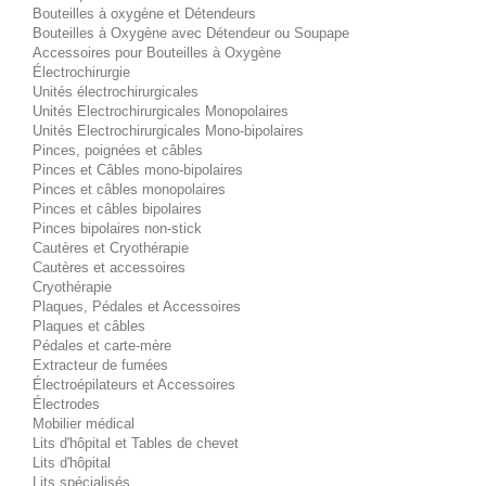
Bouteilles à oxygène et Détendeurs
Bouteilles à Oxygène avec Détendeur ou Soupape
Accessoires pour Bouteilles à Oxygène
Électrochirurgie
Unités électrochirurgicales
Unités Electrochirurgicales Monopolaires
Unités Electrochirurgicales Mono-bipolaires
Pinces, poignées et câbles
Pinces et Câbles mono-bipolaires
Pinces et câbles monopolaires
Pinces et câbles bipolaires
Pinces bipolaires non-stick
Cautères et Cryothérapie
Cautères et accessoires
Cryothérapie
Plaques, Pédales et Accessoires
Plaques et câbles
Pédales et carte-mère
Extracteur de fumées
Électroépilateurs et Accessoires
Électrodes
Mobilier médical
Lits d'hôpital et Tables de chevet
Lits d'hôpital
Lits spécialisés