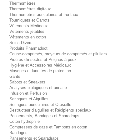
Thermomètres
Thermomètres digitaux
Thermomètres auriculaires et frontaux
Tourniquets et Garrots
Vêtements Médicaux
Vêtements jetables
Vêtements en coton
Soins Divers
Produits Pharmadoct
Coupe-comprimés, broyeurs de comprimés et piluliers
Piqûres d'insectes et Peignes à poux
Hygiène et Accessoires Médicaux
Masques et lunettes de protection
Gants
Sabots et Sneakers
Analyses biologiques et urinaire
Infusion et Perfusion
Seringues et Aiguilles
Seringues auriculaires et Otoscillo
Destructeur d'aiguilles et Récipients spéciaux
Pansements, Bandages et Sparadraps
Coton hydrophile
Compresses de gaze et Tampons en coton
Bandages
Pansements et Sparadraps