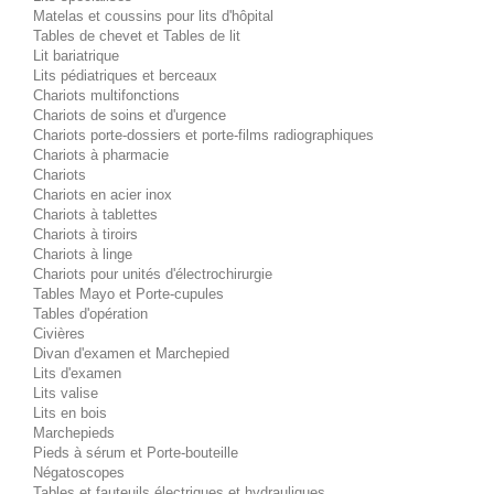
Matelas et coussins pour lits d'hôpital
Tables de chevet et Tables de lit
Lit bariatrique
Lits pédiatriques et berceaux
Chariots multifonctions
Chariots de soins et d'urgence
Chariots porte-dossiers et porte-films radiographiques
Chariots à pharmacie
Chariots
Chariots en acier inox
Chariots à tablettes
Chariots à tiroirs
Chariots à linge
Chariots pour unités d'électrochirurgie
Tables Mayo et Porte-cupules
Tables d'opération
Civières
Divan d'examen et Marchepied
Lits d'examen
Lits valise
Lits en bois
Marchepieds
Pieds à sérum et Porte-bouteille
Négatoscopes
Tables et fauteuils électriques et hydrauliques