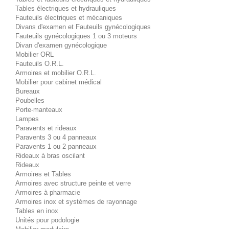
Tables électriques et hydrauliques
Fauteuils électriques et mécaniques
Divans d'examen et Fauteuils gynécologiques
Fauteuils gynécologiques 1 ou 3 moteurs
Divan d'examen gynécologique
Mobilier ORL
Fauteuils O.R.L.
Armoires et mobilier O.R.L.
Mobilier pour cabinet médical
Bureaux
Poubelles
Porte-manteaux
Lampes
Paravents et rideaux
Paravents 3 ou 4 panneaux
Paravents 1 ou 2 panneaux
Rideaux à bras oscilant
Rideaux
Armoires et Tables
Armoires avec structure peinte et verre
Armoires à pharmacie
Armoires inox et systèmes de rayonnage
Tables en inox
Unités pour podologie