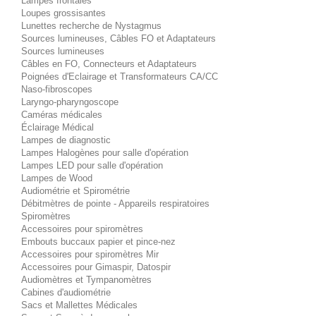
Lampes frontales
Loupes grossisantes
Lunettes recherche de Nystagmus
Sources lumineuses, Câbles FO et Adaptateurs
Sources lumineuses
Câbles en FO, Connecteurs et Adaptateurs
Poignées d'Eclairage et Transformateurs CA/CC
Naso-fibroscopes
Laryngo-pharyngoscope
Caméras médicales
Éclairage Médical
Lampes de diagnostic
Lampes Halogènes pour salle d'opération
Lampes LED pour salle d'opération
Lampes de Wood
Audiométrie et Spirométrie
Débitmètres de pointe - Appareils respiratoires
Spiromètres
Accessoires pour spiromètres
Embouts buccaux papier et pince-nez
Accessoires pour spiromètres Mir
Accessoires pour Gimaspir, Datospir
Audiomètres et Tympanomètres
Cabines d'audiométrie
Sacs et Mallettes Médicales