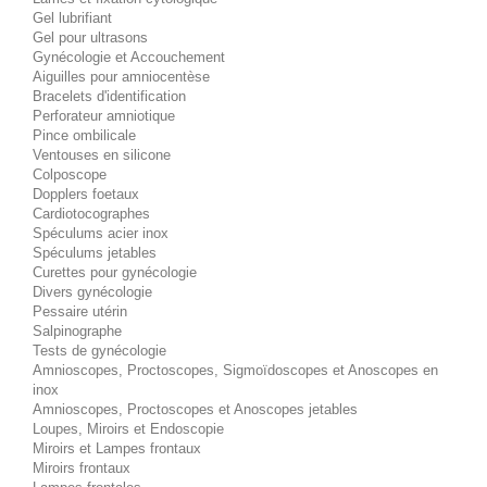
Gel lubrifiant
Gel pour ultrasons
Gynécologie et Accouchement
Aiguilles pour amniocentèse
Bracelets d'identification
Perforateur amniotique
Pince ombilicale
Ventouses en silicone
Colposcope
Dopplers foetaux
Cardiotocographes
Spéculums acier inox
Spéculums jetables
Curettes pour gynécologie
Divers gynécologie
Pessaire utérin
Salpinographe
Tests de gynécologie
Amnioscopes, Proctoscopes, Sigmoïdoscopes et Anoscopes en
inox
Amnioscopes, Proctoscopes et Anoscopes jetables
Loupes, Miroirs et Endoscopie
Miroirs et Lampes frontaux
Miroirs frontaux