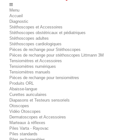
Menu
Accueil
Diagnostic
Stéthoscopes et Accessoires
Stéthoscopes obstétricaux et pédiatriques
Stéthoscopes adultes
Stéthoscopes cardiologiques
Pièces de rechange pour Stéthoscopes
Pièces de rechange pour stéthoscopes Littmann 3M
Tensiomètres et Accessoires
Tensiomètres numériques
Tensiomètres manuels
Pièces de rechange pour tensiomètres
Produits ORL
Abaisse-langue
Curettes auriculaires
Diapasons et Testeurs sensoriels
Otoscopes
Vidéo Otoscopes
Dermatoscopes et Accessoires
Marteaux à réflexes
Piles Varta - Rayovac
Piles standards
Piles rechargeables