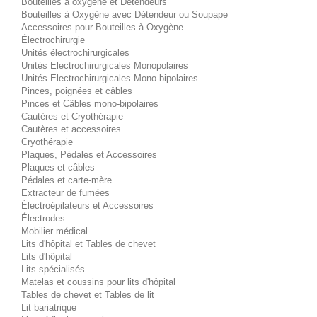
Bouteilles à oxygène et Détendeurs
Bouteilles à Oxygène avec Détendeur ou Soupape
Accessoires pour Bouteilles à Oxygène
Électrochirurgie
Unités électrochirurgicales
Unités Electrochirurgicales Monopolaires
Unités Electrochirurgicales Mono-bipolaires
Pinces, poignées et câbles
Pinces et Câbles mono-bipolaires
Cautères et Cryothérapie
Cautères et accessoires
Cryothérapie
Plaques, Pédales et Accessoires
Plaques et câbles
Pédales et carte-mère
Extracteur de fumées
Électroépilateurs et Accessoires
Électrodes
Mobilier médical
Lits d'hôpital et Tables de chevet
Lits d'hôpital
Lits spécialisés
Matelas et coussins pour lits d'hôpital
Tables de chevet et Tables de lit
Lit bariatrique