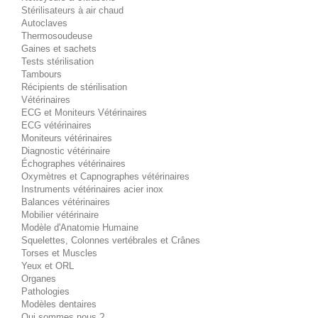
Stérilisateurs à air chaud
Autoclaves
Thermosoudeuse
Gaines et sachets
Tests stérilisation
Tambours
Récipients de stérilisation
Vétérinaires
ECG et Moniteurs Vétérinaires
ECG vétérinaires
Moniteurs vétérinaires
Diagnostic vétérinaire
Échographes vétérinaires
Oxymètres et Capnographes vétérinaires
Instruments vétérinaires acier inox
Balances vétérinaires
Mobilier vétérinaire
Modèle d'Anatomie Humaine
Squelettes, Colonnes vertébrales et Crânes
Torses et Muscles
Yeux et ORL
Organes
Pathologies
Modèles dentaires
Qui sommes nous ?