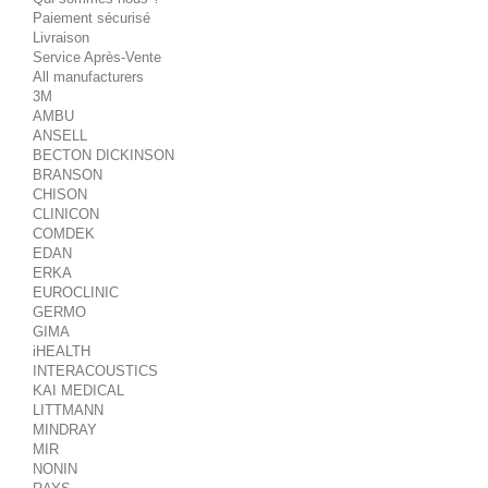
Paiement sécurisé
Livraison
Service Après-Vente
All manufacturers
3M
AMBU
ANSELL
BECTON DICKINSON
BRANSON
CHISON
CLINICON
COMDEK
EDAN
ERKA
EUROCLINIC
GERMO
GIMA
iHEALTH
INTERACOUSTICS
KAI MEDICAL
LITTMANN
MINDRAY
MIR
NONIN