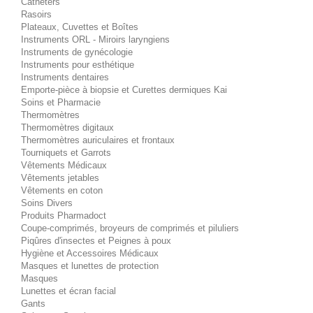
Cathéters
Rasoirs
Plateaux, Cuvettes et Boîtes
Instruments ORL - Miroirs laryngiens
Instruments de gynécologie
Instruments pour esthétique
Instruments dentaires
Emporte-pièce à biopsie et Curettes dermiques Kai
Soins et Pharmacie
Thermomètres
Thermomètres digitaux
Thermomètres auriculaires et frontaux
Tourniquets et Garrots
Vêtements Médicaux
Vêtements jetables
Vêtements en coton
Soins Divers
Produits Pharmadoct
Coupe-comprimés, broyeurs de comprimés et piluliers
Piqûres d'insectes et Peignes à poux
Hygiène et Accessoires Médicaux
Masques et lunettes de protection
Masques
Lunettes et écran facial
Gants