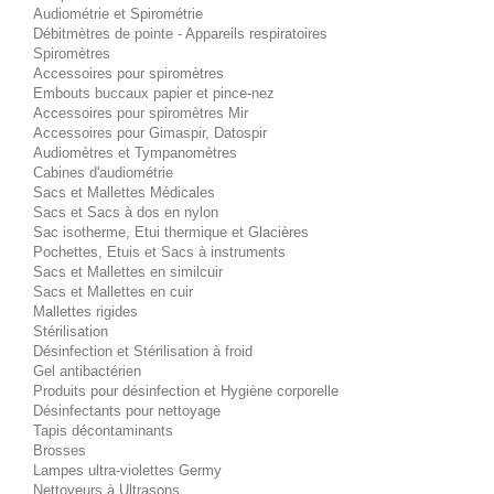
Audiométrie et Spirométrie
Débitmètres de pointe - Appareils respiratoires
Spiromètres
Accessoires pour spiromètres
Embouts buccaux papier et pince-nez
Accessoires pour spiromètres Mir
Accessoires pour Gimaspir, Datospir
Audiomètres et Tympanomètres
Cabines d'audiométrie
Sacs et Mallettes Médicales
Sacs et Sacs à dos en nylon
Sac isotherme, Etui thermique et Glacières
Pochettes, Etuis et Sacs à instruments
Sacs et Mallettes en similcuir
Sacs et Mallettes en cuir
Mallettes rigides
Stérilisation
Désinfection et Stérilisation à froid
Gel antibactérien
Produits pour désinfection et Hygiène corporelle
Désinfectants pour nettoyage
Tapis décontaminants
Brosses
Lampes ultra-violettes Germy
Nettoyeurs à Ultrasons