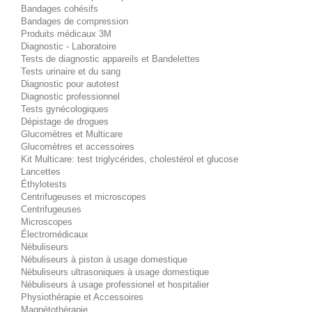
Bandages cohésifs
Bandages de compression
Produits médicaux 3M
Diagnostic - Laboratoire
Tests de diagnostic appareils et Bandelettes
Tests urinaire et du sang
Diagnostic pour autotest
Diagnostic professionnel
Tests gynécologiques
Dépistage de drogues
Glucomètres et Multicare
Glucomètres et accessoires
Kit Multicare: test triglycérides, cholestérol et glucose
Lancettes
Éthylotests
Centrifugeuses et microscopes
Centrifugeuses
Microscopes
Électromédicaux
Nébuliseurs
Nébuliseurs à piston à usage domestique
Nébuliseurs ultrasoniques à usage domestique
Nébuliseurs à usage professionel et hospitalier
Physiothérapie et Accessoires
Magnétothérapie