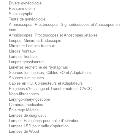
Divers gynécologie
Pessaire utérin
Salpinographe
Tests de gynécologie
Amnioscopes, Proctoscopes, Sigmoïdoscopes et Anoscopes en
inox
Amnioscopes, Proctoscopes et Anoscopes jetables
Loupes, Miroirs et Endoscopie
Miroirs et Lampes frontaux
Miroirs frontaux
Lampes frontales
Loupes grossisantes
Lunettes recherche de Nystagmus
Sources lumineuses, Câbles FO et Adaptateurs
Sources lumineuses
Câbles en FO, Connecteurs et Adaptateurs
Poignées d'Eclairage et Transformateurs CA/CC
Naso-fibroscopes
Laryngo-pharyngoscope
Caméras médicales
Éclairage Médical
Lampes de diagnostic
Lampes Halogènes pour salle d'opération
Lampes LED pour salle d'opération
Lampes de Wood