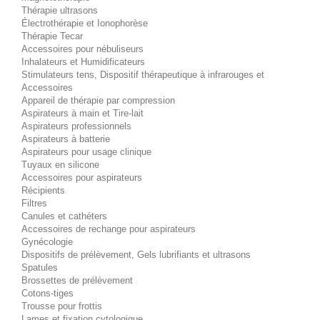
Thérapie ultrasons
Électrothérapie et Ionophorèse
Thérapie Tecar
Accessoires pour nébuliseurs
Inhalateurs et Humidificateurs
Stimulateurs tens, Dispositif thérapeutique à infrarouges et
Accessoires
Appareil de thérapie par compression
Aspirateurs à main et Tire-lait
Aspirateurs professionnels
Aspirateurs à batterie
Aspirateurs pour usage clinique
Tuyaux en silicone
Accessoires pour aspirateurs
Récipients
Filtres
Canules et cathéters
Accessoires de rechange pour aspirateurs
Gynécologie
Dispositifs de prélèvement, Gels lubrifiants et ultrasons
Spatules
Brossettes de prélèvement
Cotons-tiges
Trousse pour frottis
Lames et fixation cytologique