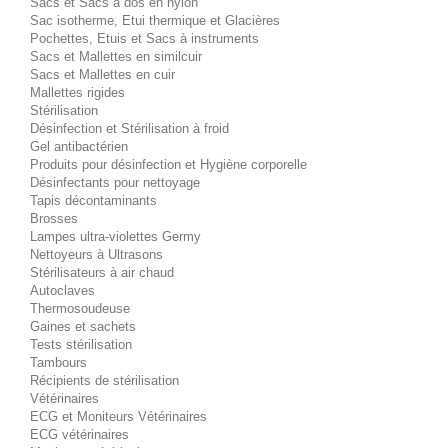
Sacs et Sacs à dos en nylon
Sac isotherme, Etui thermique et Glacières
Pochettes, Etuis et Sacs à instruments
Sacs et Mallettes en similcuir
Sacs et Mallettes en cuir
Mallettes rigides
Stérilisation
Désinfection et Stérilisation à froid
Gel antibactérien
Produits pour désinfection et Hygiène corporelle
Désinfectants pour nettoyage
Tapis décontaminants
Brosses
Lampes ultra-violettes Germy
Nettoyeurs à Ultrasons
Stérilisateurs à air chaud
Autoclaves
Thermosoudeuse
Gaines et sachets
Tests stérilisation
Tambours
Récipients de stérilisation
Vétérinaires
ECG et Moniteurs Vétérinaires
ECG vétérinaires