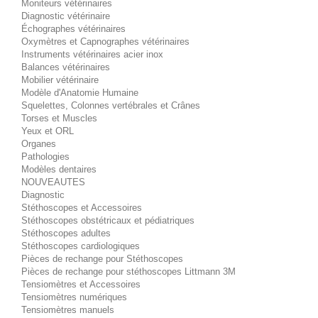
Moniteurs vétérinaires
Diagnostic vétérinaire
Échographes vétérinaires
Oxymètres et Capnographes vétérinaires
Instruments vétérinaires acier inox
Balances vétérinaires
Mobilier vétérinaire
Modèle d'Anatomie Humaine
Squelettes, Colonnes vertébrales et Crânes
Torses et Muscles
Yeux et ORL
Organes
Pathologies
Modèles dentaires
NOUVEAUTES
Diagnostic
Stéthoscopes et Accessoires
Stéthoscopes obstétricaux et pédiatriques
Stéthoscopes adultes
Stéthoscopes cardiologiques
Pièces de rechange pour Stéthoscopes
Pièces de rechange pour stéthoscopes Littmann 3M
Tensiomètres et Accessoires
Tensiomètres numériques
Tensiomètres manuels