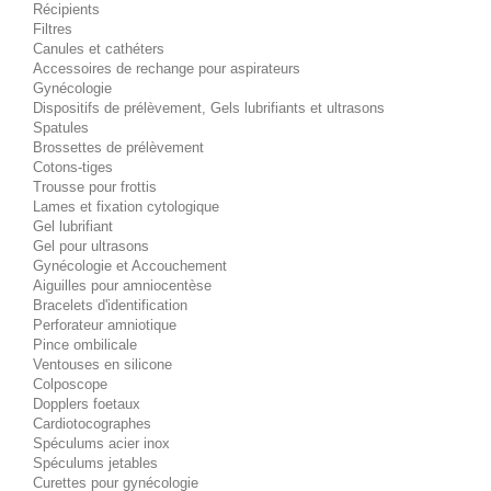
Récipients
Filtres
Canules et cathéters
Accessoires de rechange pour aspirateurs
Gynécologie
Dispositifs de prélèvement, Gels lubrifiants et ultrasons
Spatules
Brossettes de prélèvement
Cotons-tiges
Trousse pour frottis
Lames et fixation cytologique
Gel lubrifiant
Gel pour ultrasons
Gynécologie et Accouchement
Aiguilles pour amniocentèse
Bracelets d'identification
Perforateur amniotique
Pince ombilicale
Ventouses en silicone
Colposcope
Dopplers foetaux
Cardiotocographes
Spéculums acier inox
Spéculums jetables
Curettes pour gynécologie