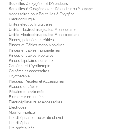
Bouteilles à oxygène et Détendeurs
Bouteilles à Oxygène avec Détendeur ou Soupape
Accessoires pour Bouteilles à Oxygène
Électrochirurgie
Unités électrochirurgicales
Unités Electrochirurgicales Monopolaires
Unités Electrochirurgicales Mono-bipolaires
Pinces, poignées et câbles
Pinces et Câbles mono-bipolaires
Pinces et câbles monopolaires
Pinces et câbles bipolaires
Pinces bipolaires non-stick
Cautères et Cryothérapie
Cautères et accessoires
Cryothérapie
Plaques, Pédales et Accessoires
Plaques et câbles
Pédales et carte-mère
Extracteur de fumées
Électroépilateurs et Accessoires
Électrodes
Mobilier médical
Lits d'hôpital et Tables de chevet
Lits d'hôpital
Lits spécialisés