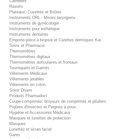
Cathéters
Rasoirs
Plateaux, Cuvettes et Boîtes
Instruments ORL - Miroirs laryngiens
Instruments de gynécologie
Instruments pour esthétique
Instruments dentaires
Emporte-pièce à biopsie et Curettes dermiques Kai
Soins et Pharmacie
Thermomètres
Thermomètres digitaux
Thermomètres auriculaires et frontaux
Tourniquets et Garrots
Vêtements Médicaux
Vêtements jetables
Vêtements en coton
Soins Divers
Produits Pharmadoct
Coupe-comprimés, broyeurs de comprimés et piluliers
Piqûres d'insectes et Peignes à poux
Hygiène et Accessoires Médicaux
Masques et lunettes de protection
Masques
Lunettes et écran facial
Gants