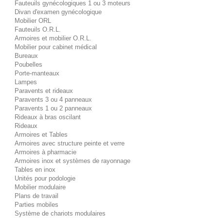
Fauteuils gynécologiques 1 ou 3 moteurs
Divan d'examen gynécologique
Mobilier ORL
Fauteuils O.R.L.
Armoires et mobilier O.R.L.
Mobilier pour cabinet médical
Bureaux
Poubelles
Porte-manteaux
Lampes
Paravents et rideaux
Paravents 3 ou 4 panneaux
Paravents 1 ou 2 panneaux
Rideaux à bras oscilant
Rideaux
Armoires et Tables
Armoires avec structure peinte et verre
Armoires à pharmacie
Armoires inox et systèmes de rayonnage
Tables en inox
Unités pour podologie
Mobilier modulaire
Plans de travail
Parties mobiles
Système de chariots modulaires