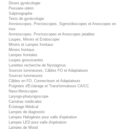
Divers gynécologie
Pessaire utérin
Salpinographe
Tests de gynécologie
Amnioscopes, Proctoscopes, Sigmoïdoscopes et Anoscopes en
inox
Amnioscopes, Proctoscopes et Anoscopes jetables
Loupes, Miroirs et Endoscopie
Miroirs et Lampes frontaux
Miroirs frontaux
Lampes frontales
Loupes grossisantes
Lunettes recherche de Nystagmus
Sources lumineuses, Câbles FO et Adaptateurs
Sources lumineuses
Câbles en FO, Connecteurs et Adaptateurs
Poignées d'Eclairage et Transformateurs CA/CC
Naso-fibroscopes
Laryngo-pharyngoscope
Caméras médicales
Éclairage Médical
Lampes de diagnostic
Lampes Halogènes pour salle d'opération
Lampes LED pour salle d'opération
Lampes de Wood