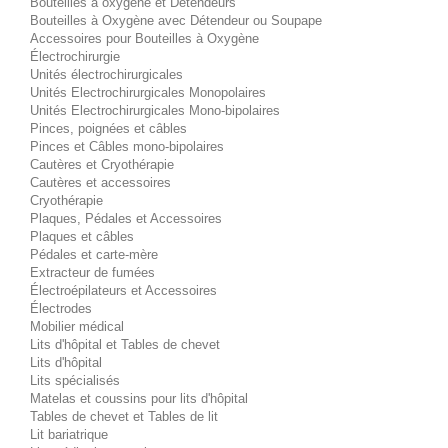
Bouteilles à oxygène et Détendeurs
Bouteilles à Oxygène avec Détendeur ou Soupape
Accessoires pour Bouteilles à Oxygène
Électrochirurgie
Unités électrochirurgicales
Unités Electrochirurgicales Monopolaires
Unités Electrochirurgicales Mono-bipolaires
Pinces, poignées et câbles
Pinces et Câbles mono-bipolaires
Cautères et Cryothérapie
Cautères et accessoires
Cryothérapie
Plaques, Pédales et Accessoires
Plaques et câbles
Pédales et carte-mère
Extracteur de fumées
Électroépilateurs et Accessoires
Électrodes
Mobilier médical
Lits d'hôpital et Tables de chevet
Lits d'hôpital
Lits spécialisés
Matelas et coussins pour lits d'hôpital
Tables de chevet et Tables de lit
Lit bariatrique