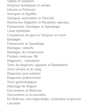
Sabots et Sneakers
Analyses biologiques et urinaire
Infusion et Perfusion
Seringues et Aiguilles
Seringues auriculaires et Otoscillo
Destructeur d'aiguilles et Récipients spéciaux
Pansements, Bandages et Sparadraps
Coton hydrophile
Compresses de gaze et Tampons en coton
Bandages
Pansements et Sparadraps
Bandages cohésifs
Bandages de compression
Produits médicaux 3M
Diagnostic - Laboratoire
Tests de diagnostic appareils et Bandelettes
Tests urinaire et du sang
Diagnostic pour autotest
Diagnostic professionnel
Tests gynécologiques
Dépistage de drogues
Glucomètres et Multicare
Glucomètres et accessoires
Kit Multicare: test triglycérides, cholestérol et glucose
Lancettes