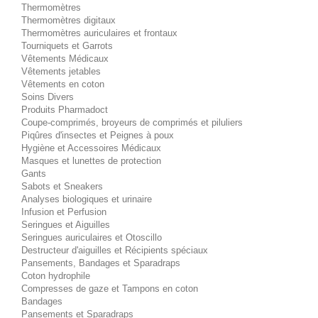
Thermomètres
Thermomètres digitaux
Thermomètres auriculaires et frontaux
Tourniquets et Garrots
Vêtements Médicaux
Vêtements jetables
Vêtements en coton
Soins Divers
Produits Pharmadoct
Coupe-comprimés, broyeurs de comprimés et piluliers
Piqûres d'insectes et Peignes à poux
Hygiène et Accessoires Médicaux
Masques et lunettes de protection
Gants
Sabots et Sneakers
Analyses biologiques et urinaire
Infusion et Perfusion
Seringues et Aiguilles
Seringues auriculaires et Otoscillo
Destructeur d'aiguilles et Récipients spéciaux
Pansements, Bandages et Sparadraps
Coton hydrophile
Compresses de gaze et Tampons en coton
Bandages
Pansements et Sparadraps