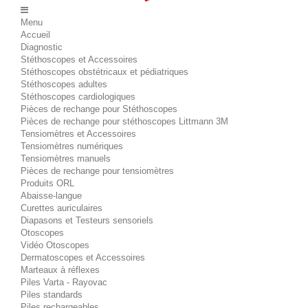
Menu
Accueil
Diagnostic
Stéthoscopes et Accessoires
Stéthoscopes obstétricaux et pédiatriques
Stéthoscopes adultes
Stéthoscopes cardiologiques
Pièces de rechange pour Stéthoscopes
Pièces de rechange pour stéthoscopes Littmann 3M
Tensiomètres et Accessoires
Tensiomètres numériques
Tensiomètres manuels
Pièces de rechange pour tensiomètres
Produits ORL
Abaisse-langue
Curettes auriculaires
Diapasons et Testeurs sensoriels
Otoscopes
Vidéo Otoscopes
Dermatoscopes et Accessoires
Marteaux à réflexes
Piles Varta - Rayovac
Piles standards
Piles rechargeables