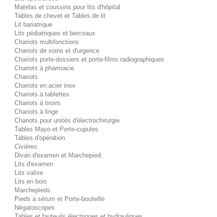
Matelas et coussins pour lits d'hôpital
Tables de chevet et Tables de lit
Lit bariatrique
Lits pédiatriques et berceaux
Chariots multifonctions
Chariots de soins et d'urgence
Chariots porte-dossiers et porte-films radiographiques
Chariots à pharmacie
Chariots
Chariots en acier inox
Chariots à tablettes
Chariots à tiroirs
Chariots à linge
Chariots pour unités d'électrochirurgie
Tables Mayo et Porte-cupules
Tables d'opération
Civières
Divan d'examen et Marchepied
Lits d'examen
Lits valise
Lits en bois
Marchepieds
Pieds à sérum et Porte-bouteille
Négatoscopes
Tables et fauteuils électriques et hydrauliques