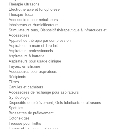
Thérapie ultrasons
Électrothérapie et Ionophorèse
Thérapie Tecar
Accessoires pour nébuliseurs
Inhalateurs et Humidificateurs
Stimulateurs tens, Dispositif thérapeutique à infrarouges et
Accessoires
Appareil de thérapie par compression
Aspirateurs à main et Tire-lait
Aspirateurs professionnels
Aspirateurs à batterie
Aspirateurs pour usage clinique
Tuyaux en silicone
Accessoires pour aspirateurs
Récipients
Filtres
Canules et cathéters
Accessoires de rechange pour aspirateurs
Gynécologie
Dispositifs de prélèvement, Gels lubrifiants et ultrasons
Spatules
Brossettes de prélèvement
Cotons-tiges
Trousse pour frottis
Lames et fixation cytologique