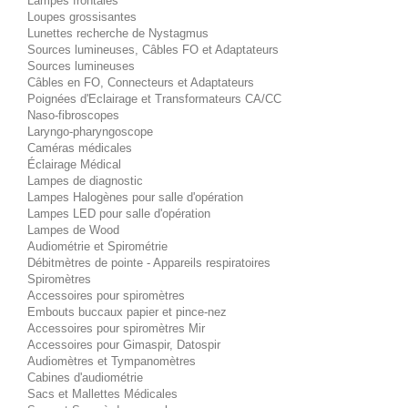
Lampes frontales
Loupes grossisantes
Lunettes recherche de Nystagmus
Sources lumineuses, Câbles FO et Adaptateurs
Sources lumineuses
Câbles en FO, Connecteurs et Adaptateurs
Poignées d'Eclairage et Transformateurs CA/CC
Naso-fibroscopes
Laryngo-pharyngoscope
Caméras médicales
Éclairage Médical
Lampes de diagnostic
Lampes Halogènes pour salle d'opération
Lampes LED pour salle d'opération
Lampes de Wood
Audiométrie et Spirométrie
Débitmètres de pointe - Appareils respiratoires
Spiromètres
Accessoires pour spiromètres
Embouts buccaux papier et pince-nez
Accessoires pour spiromètres Mir
Accessoires pour Gimaspir, Datospir
Audiomètres et Tympanomètres
Cabines d'audiométrie
Sacs et Mallettes Médicales