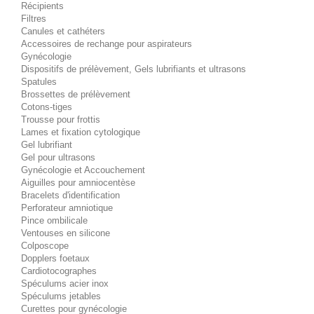
Récipients
Filtres
Canules et cathéters
Accessoires de rechange pour aspirateurs
Gynécologie
Dispositifs de prélèvement, Gels lubrifiants et ultrasons
Spatules
Brossettes de prélèvement
Cotons-tiges
Trousse pour frottis
Lames et fixation cytologique
Gel lubrifiant
Gel pour ultrasons
Gynécologie et Accouchement
Aiguilles pour amniocentèse
Bracelets d'identification
Perforateur amniotique
Pince ombilicale
Ventouses en silicone
Colposcope
Dopplers foetaux
Cardiotocographes
Spéculums acier inox
Spéculums jetables
Curettes pour gynécologie