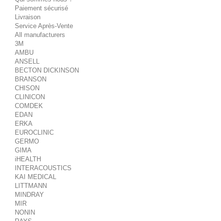
Paiement sécurisé
Livraison
Service Après-Vente
All manufacturers
3M
AMBU
ANSELL
BECTON DICKINSON
BRANSON
CHISON
CLINICON
COMDEK
EDAN
ERKA
EUROCLINIC
GERMO
GIMA
iHEALTH
INTERACOUSTICS
KAI MEDICAL
LITTMANN
MINDRAY
MIR
NONIN