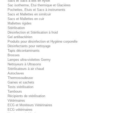
Sacs et Sacs à dos en nylon
Sac isotherme, Etui thermique et Glacières
Pochettes, Etuis et Sacs à instruments
Sacs et Mallettes en similcuir
Sacs et Mallettes en cuir
Mallettes rigides
Stérilisation
Désinfection et Stérilisation à froid
Gel antibactérien
Produits pour désinfection et Hygiène corporelle
Désinfectants pour nettoyage
Tapis décontaminants
Brosses
Lampes ultra-violettes Germy
Nettoyeurs à Ultrasons
Stérilisateurs à air chaud
Autoclaves
Thermosoudeuse
Gaines et sachets
Tests stérilisation
Tambours
Récipients de stérilisation
Vétérinaires
ECG et Moniteurs Vétérinaires
ECG vétérinaires