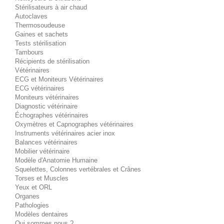
Stérilisateurs à air chaud
Autoclaves
Thermosoudeuse
Gaines et sachets
Tests stérilisation
Tambours
Récipients de stérilisation
Vétérinaires
ECG et Moniteurs Vétérinaires
ECG vétérinaires
Moniteurs vétérinaires
Diagnostic vétérinaire
Échographes vétérinaires
Oxymètres et Capnographes vétérinaires
Instruments vétérinaires acier inox
Balances vétérinaires
Mobilier vétérinaire
Modèle d'Anatomie Humaine
Squelettes, Colonnes vertébrales et Crânes
Torses et Muscles
Yeux et ORL
Organes
Pathologies
Modèles dentaires
Qui sommes nous ?