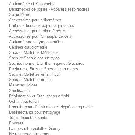
Audiométrie et Spirométrie
Débitmètres de pointe - Appareils respiratoires
Spiromètres
Accessoires pour spiromètres
Embouts buccaux papier et pince-nez
Accessoires pour spiromètres Mir
Accessoires pour Gimaspir, Datospir
Audiomètres et Tympanomètres
Cabines d'audiométrie
Sacs et Mallettes Médicales
Sacs et Sacs à dos en nylon
Sac isotherme, Etui thermique et Glacières
Pochettes, Etuis et Sacs à instruments
Sacs et Mallettes en similcuir
Sacs et Mallettes en cuir
Mallettes rigides
Stérilisation
Désinfection et Stérilisation à froid
Gel antibactérien
Produits pour désinfection et Hygiène corporelle
Désinfectants pour nettoyage
Tapis décontaminants
Brosses
Lampes ultra-violettes Germy
Nettoyeurs à Ultrasons