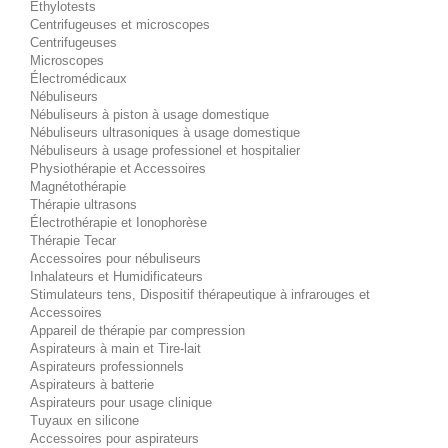
Éthylotests
Centrifugeuses et microscopes
Centrifugeuses
Microscopes
Électromédicaux
Nébuliseurs
Nébuliseurs à piston à usage domestique
Nébuliseurs ultrasoniques à usage domestique
Nébuliseurs à usage professionel et hospitalier
Physiothérapie et Accessoires
Magnétothérapie
Thérapie ultrasons
Électrothérapie et Ionophorèse
Thérapie Tecar
Accessoires pour nébuliseurs
Inhalateurs et Humidificateurs
Stimulateurs tens, Dispositif thérapeutique à infrarouges et
Accessoires
Appareil de thérapie par compression
Aspirateurs à main et Tire-lait
Aspirateurs professionnels
Aspirateurs à batterie
Aspirateurs pour usage clinique
Tuyaux en silicone
Accessoires pour aspirateurs