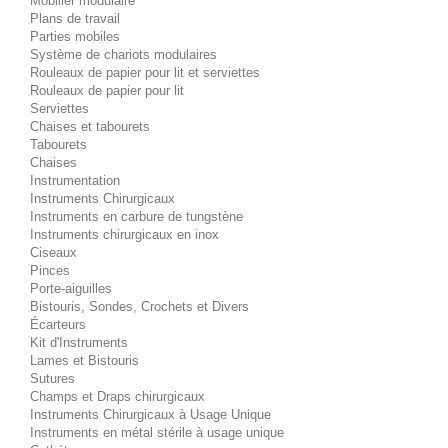
Mobilier modulaire
Plans de travail
Parties mobiles
Système de chariots modulaires
Rouleaux de papier pour lit et serviettes
Rouleaux de papier pour lit
Serviettes
Chaises et tabourets
Tabourets
Chaises
Instrumentation
Instruments Chirurgicaux
Instruments en carbure de tungstène
Instruments chirurgicaux en inox
Ciseaux
Pinces
Porte-aiguilles
Bistouris, Sondes, Crochets et Divers
Écarteurs
Kit d'Instruments
Lames et Bistouris
Sutures
Champs et Draps chirurgicaux
Instruments Chirurgicaux à Usage Unique
Instruments en métal stérile à usage unique