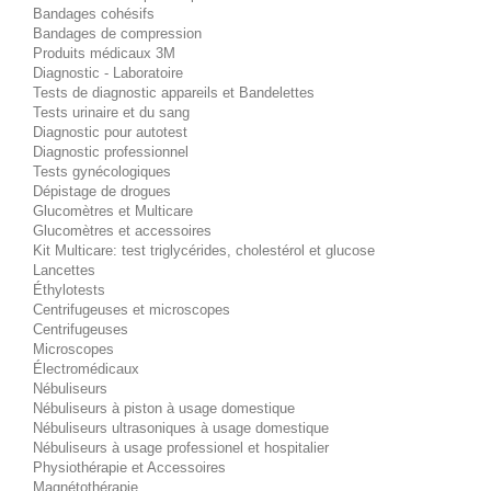
Bandages cohésifs
Bandages de compression
Produits médicaux 3M
Diagnostic - Laboratoire
Tests de diagnostic appareils et Bandelettes
Tests urinaire et du sang
Diagnostic pour autotest
Diagnostic professionnel
Tests gynécologiques
Dépistage de drogues
Glucomètres et Multicare
Glucomètres et accessoires
Kit Multicare: test triglycérides, cholestérol et glucose
Lancettes
Éthylotests
Centrifugeuses et microscopes
Centrifugeuses
Microscopes
Électromédicaux
Nébuliseurs
Nébuliseurs à piston à usage domestique
Nébuliseurs ultrasoniques à usage domestique
Nébuliseurs à usage professionel et hospitalier
Physiothérapie et Accessoires
Magnétothérapie