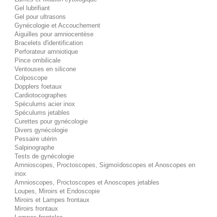
Gel lubrifiant
Gel pour ultrasons
Gynécologie et Accouchement
Aiguilles pour amniocentèse
Bracelets d'identification
Perforateur amniotique
Pince ombilicale
Ventouses en silicone
Colposcope
Dopplers foetaux
Cardiotocographes
Spéculums acier inox
Spéculums jetables
Curettes pour gynécologie
Divers gynécologie
Pessaire utérin
Salpinographe
Tests de gynécologie
Amnioscopes, Proctoscopes, Sigmoïdoscopes et Anoscopes en
inox
Amnioscopes, Proctoscopes et Anoscopes jetables
Loupes, Miroirs et Endoscopie
Miroirs et Lampes frontaux
Miroirs frontaux