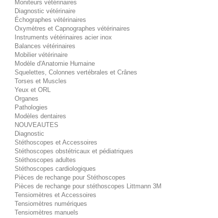
Moniteurs vétérinaires
Diagnostic vétérinaire
Échographes vétérinaires
Oxymètres et Capnographes vétérinaires
Instruments vétérinaires acier inox
Balances vétérinaires
Mobilier vétérinaire
Modèle d'Anatomie Humaine
Squelettes, Colonnes vertébrales et Crânes
Torses et Muscles
Yeux et ORL
Organes
Pathologies
Modèles dentaires
NOUVEAUTES
Diagnostic
Stéthoscopes et Accessoires
Stéthoscopes obstétricaux et pédiatriques
Stéthoscopes adultes
Stéthoscopes cardiologiques
Pièces de rechange pour Stéthoscopes
Pièces de rechange pour stéthoscopes Littmann 3M
Tensiomètres et Accessoires
Tensiomètres numériques
Tensiomètres manuels