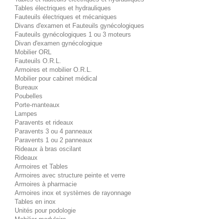
Tables électriques et hydrauliques
Fauteuils électriques et mécaniques
Divans d'examen et Fauteuils gynécologiques
Fauteuils gynécologiques 1 ou 3 moteurs
Divan d'examen gynécologique
Mobilier ORL
Fauteuils O.R.L.
Armoires et mobilier O.R.L.
Mobilier pour cabinet médical
Bureaux
Poubelles
Porte-manteaux
Lampes
Paravents et rideaux
Paravents 3 ou 4 panneaux
Paravents 1 ou 2 panneaux
Rideaux à bras oscilant
Rideaux
Armoires et Tables
Armoires avec structure peinte et verre
Armoires à pharmacie
Armoires inox et systèmes de rayonnage
Tables en inox
Unités pour podologie