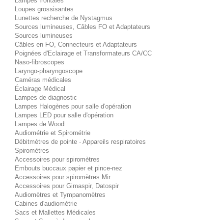
Lampes frontales
Loupes grossisantes
Lunettes recherche de Nystagmus
Sources lumineuses, Câbles FO et Adaptateurs
Sources lumineuses
Câbles en FO, Connecteurs et Adaptateurs
Poignées d'Eclairage et Transformateurs CA/CC
Naso-fibroscopes
Laryngo-pharyngoscope
Caméras médicales
Éclairage Médical
Lampes de diagnostic
Lampes Halogènes pour salle d'opération
Lampes LED pour salle d'opération
Lampes de Wood
Audiométrie et Spirométrie
Débitmètres de pointe - Appareils respiratoires
Spiromètres
Accessoires pour spiromètres
Embouts buccaux papier et pince-nez
Accessoires pour spiromètres Mir
Accessoires pour Gimaspir, Datospir
Audiomètres et Tympanomètres
Cabines d'audiométrie
Sacs et Mallettes Médicales