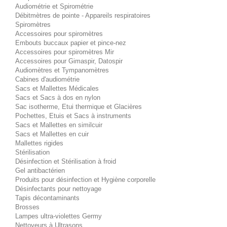
Audiométrie et Spirométrie
Débitmètres de pointe - Appareils respiratoires
Spiromètres
Accessoires pour spiromètres
Embouts buccaux papier et pince-nez
Accessoires pour spiromètres Mir
Accessoires pour Gimaspir, Datospir
Audiomètres et Tympanomètres
Cabines d'audiométrie
Sacs et Mallettes Médicales
Sacs et Sacs à dos en nylon
Sac isotherme, Etui thermique et Glacières
Pochettes, Etuis et Sacs à instruments
Sacs et Mallettes en similcuir
Sacs et Mallettes en cuir
Mallettes rigides
Stérilisation
Désinfection et Stérilisation à froid
Gel antibactérien
Produits pour désinfection et Hygiène corporelle
Désinfectants pour nettoyage
Tapis décontaminants
Brosses
Lampes ultra-violettes Germy
Nettoyeurs à Ultrasons