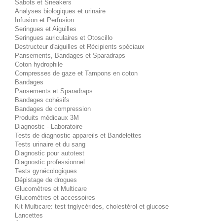
Sabots et Sneakers
Analyses biologiques et urinaire
Infusion et Perfusion
Seringues et Aiguilles
Seringues auriculaires et Otoscillo
Destructeur d'aiguilles et Récipients spéciaux
Pansements, Bandages et Sparadraps
Coton hydrophile
Compresses de gaze et Tampons en coton
Bandages
Pansements et Sparadraps
Bandages cohésifs
Bandages de compression
Produits médicaux 3M
Diagnostic - Laboratoire
Tests de diagnostic appareils et Bandelettes
Tests urinaire et du sang
Diagnostic pour autotest
Diagnostic professionnel
Tests gynécologiques
Dépistage de drogues
Glucomètres et Multicare
Glucomètres et accessoires
Kit Multicare: test triglycérides, cholestérol et glucose
Lancettes