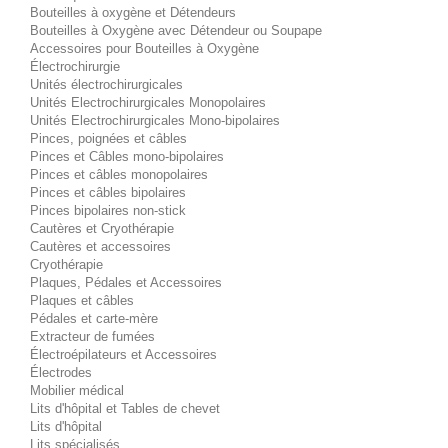
Bouteilles à oxygène et Détendeurs
Bouteilles à Oxygène avec Détendeur ou Soupape
Accessoires pour Bouteilles à Oxygène
Électrochirurgie
Unités électrochirurgicales
Unités Electrochirurgicales Monopolaires
Unités Electrochirurgicales Mono-bipolaires
Pinces, poignées et câbles
Pinces et Câbles mono-bipolaires
Pinces et câbles monopolaires
Pinces et câbles bipolaires
Pinces bipolaires non-stick
Cautères et Cryothérapie
Cautères et accessoires
Cryothérapie
Plaques, Pédales et Accessoires
Plaques et câbles
Pédales et carte-mère
Extracteur de fumées
Électroépilateurs et Accessoires
Électrodes
Mobilier médical
Lits d'hôpital et Tables de chevet
Lits d'hôpital
Lits spécialisés