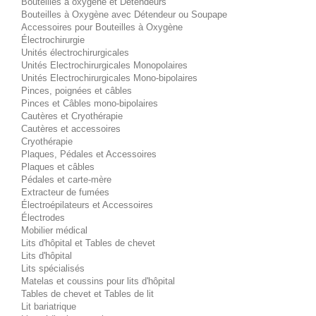
Bouteilles à oxygène et Détendeurs
Bouteilles à Oxygène avec Détendeur ou Soupape
Accessoires pour Bouteilles à Oxygène
Électrochirurgie
Unités électrochirurgicales
Unités Electrochirurgicales Monopolaires
Unités Electrochirurgicales Mono-bipolaires
Pinces, poignées et câbles
Pinces et Câbles mono-bipolaires
Cautères et Cryothérapie
Cautères et accessoires
Cryothérapie
Plaques, Pédales et Accessoires
Plaques et câbles
Pédales et carte-mère
Extracteur de fumées
Électroépilateurs et Accessoires
Électrodes
Mobilier médical
Lits d'hôpital et Tables de chevet
Lits d'hôpital
Lits spécialisés
Matelas et coussins pour lits d'hôpital
Tables de chevet et Tables de lit
Lit bariatrique