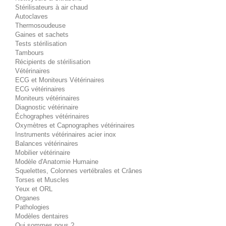
Stérilisateurs à air chaud
Autoclaves
Thermosoudeuse
Gaines et sachets
Tests stérilisation
Tambours
Récipients de stérilisation
Vétérinaires
ECG et Moniteurs Vétérinaires
ECG vétérinaires
Moniteurs vétérinaires
Diagnostic vétérinaire
Échographes vétérinaires
Oxymètres et Capnographes vétérinaires
Instruments vétérinaires acier inox
Balances vétérinaires
Mobilier vétérinaire
Modèle d'Anatomie Humaine
Squelettes, Colonnes vertébrales et Crânes
Torses et Muscles
Yeux et ORL
Organes
Pathologies
Modèles dentaires
Qui sommes nous ?