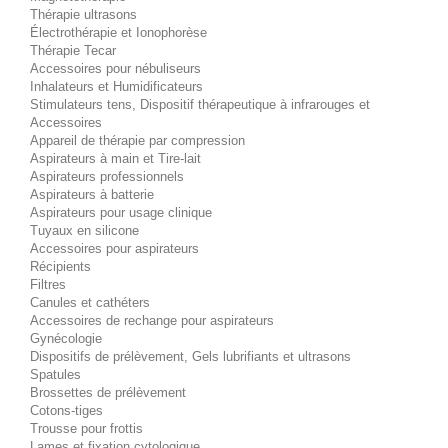
Thérapie ultrasons
Électrothérapie et Ionophorèse
Thérapie Tecar
Accessoires pour nébuliseurs
Inhalateurs et Humidificateurs
Stimulateurs tens, Dispositif thérapeutique à infrarouges et
Accessoires
Appareil de thérapie par compression
Aspirateurs à main et Tire-lait
Aspirateurs professionnels
Aspirateurs à batterie
Aspirateurs pour usage clinique
Tuyaux en silicone
Accessoires pour aspirateurs
Récipients
Filtres
Canules et cathéters
Accessoires de rechange pour aspirateurs
Gynécologie
Dispositifs de prélèvement, Gels lubrifiants et ultrasons
Spatules
Brossettes de prélèvement
Cotons-tiges
Trousse pour frottis
Lames et fixation cytologique