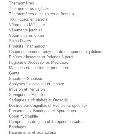
Thermomètres
Thermomètres digitaux
Thermomètres auriculaires et frontaux
Tourniquets et Garrots
Vêtements Médicaux
Vêtements jetables
Vêtements en coton
Soins Divers
Produits Pharmadoct
Coupe-comprimés, broyeurs de comprimés et piluliers
Piqûres d'insectes et Peignes à poux
Hygiène et Accessoires Médicaux
Masques et lunettes de protection
Gants
Sabots et Sneakers
Analyses biologiques et urinaire
Infusion et Perfusion
Seringues et Aiguilles
Seringues auriculaires et Otoscillo
Destructeur d'aiguilles et Récipients spéciaux
Pansements, Bandages et Sparadraps
Coton hydrophile
Compresses de gaze et Tampons en coton
Bandages
Pansements et Sparadraps