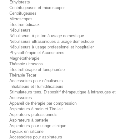
Éthylotests
Centrifugeuses et microscopes
Centrifugeuses
Microscopes
Électromédicaux
Nébuliseurs
Nébuliseurs à piston à usage domestique
Nébuliseurs ultrasoniques à usage domestique
Nébuliseurs à usage professionel et hospitalier
Physiothérapie et Accessoires
Magnétothérapie
Thérapie ultrasons
Électrothérapie et Ionophorèse
Thérapie Tecar
Accessoires pour nébuliseurs
Inhalateurs et Humidificateurs
Stimulateurs tens, Dispositif thérapeutique à infrarouges et
Accessoires
Appareil de thérapie par compression
Aspirateurs à main et Tire-lait
Aspirateurs professionnels
Aspirateurs à batterie
Aspirateurs pour usage clinique
Tuyaux en silicone
Accessoires pour aspirateurs