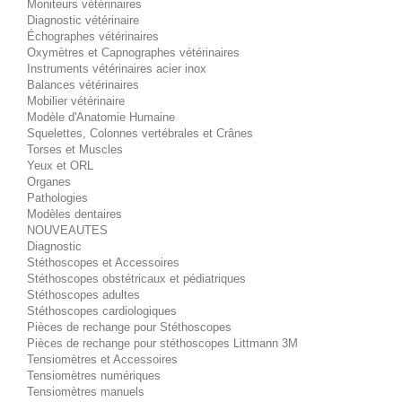
Moniteurs vétérinaires
Diagnostic vétérinaire
Échographes vétérinaires
Oxymètres et Capnographes vétérinaires
Instruments vétérinaires acier inox
Balances vétérinaires
Mobilier vétérinaire
Modèle d'Anatomie Humaine
Squelettes, Colonnes vertébrales et Crânes
Torses et Muscles
Yeux et ORL
Organes
Pathologies
Modèles dentaires
NOUVEAUTES
Diagnostic
Stéthoscopes et Accessoires
Stéthoscopes obstétricaux et pédiatriques
Stéthoscopes adultes
Stéthoscopes cardiologiques
Pièces de rechange pour Stéthoscopes
Pièces de rechange pour stéthoscopes Littmann 3M
Tensiomètres et Accessoires
Tensiomètres numériques
Tensiomètres manuels