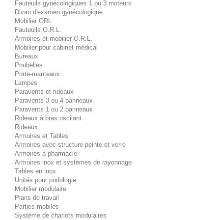
Fauteuils gynécologiques 1 ou 3 moteurs
Divan d'examen gynécologique
Mobilier ORL
Fauteuils O.R.L.
Armoires et mobilier O.R.L.
Mobilier pour cabinet médical
Bureaux
Poubelles
Porte-manteaux
Lampes
Paravents et rideaux
Paravents 3 ou 4 panneaux
Paravents 1 ou 2 panneaux
Rideaux à bras oscilant
Rideaux
Armoires et Tables
Armoires avec structure peinte et verre
Armoires à pharmacie
Armoires inox et systèmes de rayonnage
Tables en inox
Unités pour podologie
Mobilier modulaire
Plans de travail
Parties mobiles
Système de chariots modulaires