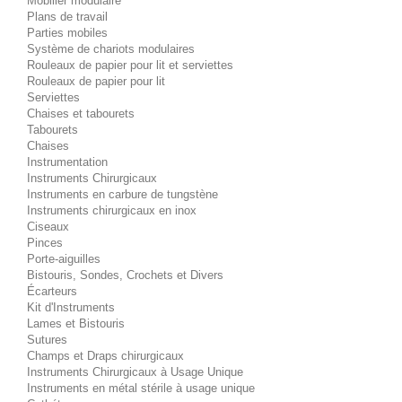
Mobilier modulaire
Plans de travail
Parties mobiles
Système de chariots modulaires
Rouleaux de papier pour lit et serviettes
Rouleaux de papier pour lit
Serviettes
Chaises et tabourets
Tabourets
Chaises
Instrumentation
Instruments Chirurgicaux
Instruments en carbure de tungstène
Instruments chirurgicaux en inox
Ciseaux
Pinces
Porte-aiguilles
Bistouris, Sondes, Crochets et Divers
Écarteurs
Kit d'Instruments
Lames et Bistouris
Sutures
Champs et Draps chirurgicaux
Instruments Chirurgicaux à Usage Unique
Instruments en métal stérile à usage unique