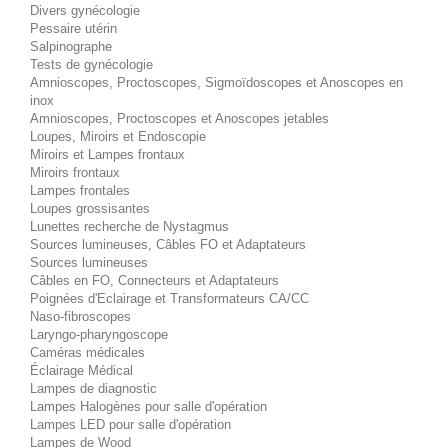
Divers gynécologie
Pessaire utérin
Salpinographe
Tests de gynécologie
Amnioscopes, Proctoscopes, Sigmoïdoscopes et Anoscopes en
inox
Amnioscopes, Proctoscopes et Anoscopes jetables
Loupes, Miroirs et Endoscopie
Miroirs et Lampes frontaux
Miroirs frontaux
Lampes frontales
Loupes grossisantes
Lunettes recherche de Nystagmus
Sources lumineuses, Câbles FO et Adaptateurs
Sources lumineuses
Câbles en FO, Connecteurs et Adaptateurs
Poignées d'Eclairage et Transformateurs CA/CC
Naso-fibroscopes
Laryngo-pharyngoscope
Caméras médicales
Éclairage Médical
Lampes de diagnostic
Lampes Halogènes pour salle d'opération
Lampes LED pour salle d'opération
Lampes de Wood