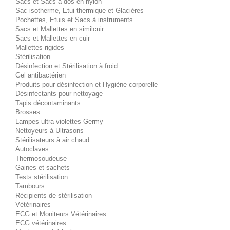
Sacs et Sacs à dos en nylon
Sac isotherme, Etui thermique et Glacières
Pochettes, Etuis et Sacs à instruments
Sacs et Mallettes en similcuir
Sacs et Mallettes en cuir
Mallettes rigides
Stérilisation
Désinfection et Stérilisation à froid
Gel antibactérien
Produits pour désinfection et Hygiène corporelle
Désinfectants pour nettoyage
Tapis décontaminants
Brosses
Lampes ultra-violettes Germy
Nettoyeurs à Ultrasons
Stérilisateurs à air chaud
Autoclaves
Thermosoudeuse
Gaines et sachets
Tests stérilisation
Tambours
Récipients de stérilisation
Vétérinaires
ECG et Moniteurs Vétérinaires
ECG vétérinaires