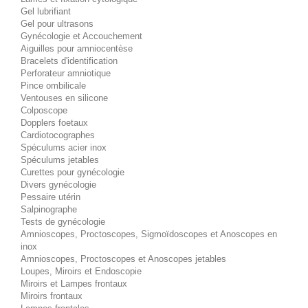
Gel lubrifiant
Gel pour ultrasons
Gynécologie et Accouchement
Aiguilles pour amniocentèse
Bracelets d'identification
Perforateur amniotique
Pince ombilicale
Ventouses en silicone
Colposcope
Dopplers foetaux
Cardiotocographes
Spéculums acier inox
Spéculums jetables
Curettes pour gynécologie
Divers gynécologie
Pessaire utérin
Salpinographe
Tests de gynécologie
Amnioscopes, Proctoscopes, Sigmoïdoscopes et Anoscopes en
inox
Amnioscopes, Proctoscopes et Anoscopes jetables
Loupes, Miroirs et Endoscopie
Miroirs et Lampes frontaux
Miroirs frontaux