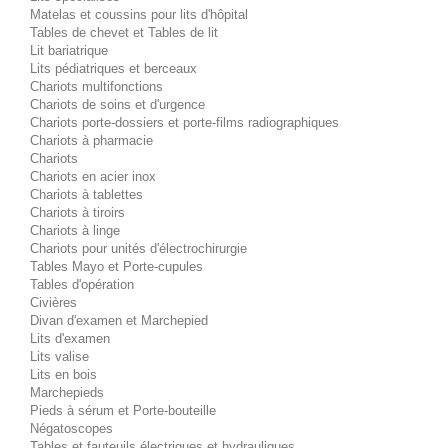
Matelas et coussins pour lits d'hôpital
Tables de chevet et Tables de lit
Lit bariatrique
Lits pédiatriques et berceaux
Chariots multifonctions
Chariots de soins et d'urgence
Chariots porte-dossiers et porte-films radiographiques
Chariots à pharmacie
Chariots
Chariots en acier inox
Chariots à tablettes
Chariots à tiroirs
Chariots à linge
Chariots pour unités d'électrochirurgie
Tables Mayo et Porte-cupules
Tables d'opération
Civières
Divan d'examen et Marchepied
Lits d'examen
Lits valise
Lits en bois
Marchepieds
Pieds à sérum et Porte-bouteille
Négatoscopes
Tables et fauteuils électriques et hydrauliques