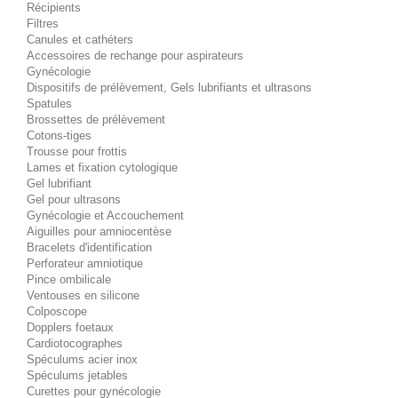
Récipients
Filtres
Canules et cathéters
Accessoires de rechange pour aspirateurs
Gynécologie
Dispositifs de prélèvement, Gels lubrifiants et ultrasons
Spatules
Brossettes de prélèvement
Cotons-tiges
Trousse pour frottis
Lames et fixation cytologique
Gel lubrifiant
Gel pour ultrasons
Gynécologie et Accouchement
Aiguilles pour amniocentèse
Bracelets d'identification
Perforateur amniotique
Pince ombilicale
Ventouses en silicone
Colposcope
Dopplers foetaux
Cardiotocographes
Spéculums acier inox
Spéculums jetables
Curettes pour gynécologie