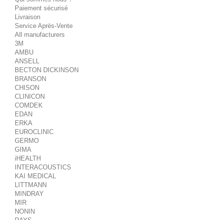
Paiement sécurisé
Livraison
Service Après-Vente
All manufacturers
3M
AMBU
ANSELL
BECTON DICKINSON
BRANSON
CHISON
CLINICON
COMDEK
EDAN
ERKA
EUROCLINIC
GERMO
GIMA
iHEALTH
INTERACOUSTICS
KAI MEDICAL
LITTMANN
MINDRAY
MIR
NONIN