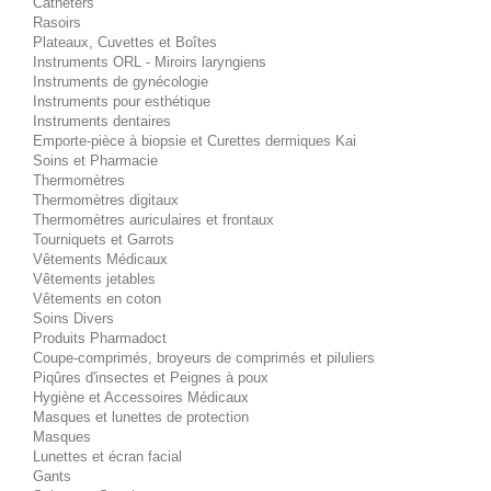
Cathéters
Rasoirs
Plateaux, Cuvettes et Boîtes
Instruments ORL - Miroirs laryngiens
Instruments de gynécologie
Instruments pour esthétique
Instruments dentaires
Emporte-pièce à biopsie et Curettes dermiques Kai
Soins et Pharmacie
Thermomètres
Thermomètres digitaux
Thermomètres auriculaires et frontaux
Tourniquets et Garrots
Vêtements Médicaux
Vêtements jetables
Vêtements en coton
Soins Divers
Produits Pharmadoct
Coupe-comprimés, broyeurs de comprimés et piluliers
Piqûres d'insectes et Peignes à poux
Hygiène et Accessoires Médicaux
Masques et lunettes de protection
Masques
Lunettes et écran facial
Gants