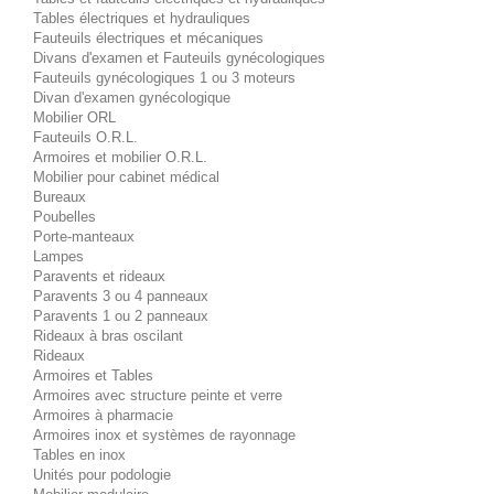
Tables électriques et hydrauliques
Fauteuils électriques et mécaniques
Divans d'examen et Fauteuils gynécologiques
Fauteuils gynécologiques 1 ou 3 moteurs
Divan d'examen gynécologique
Mobilier ORL
Fauteuils O.R.L.
Armoires et mobilier O.R.L.
Mobilier pour cabinet médical
Bureaux
Poubelles
Porte-manteaux
Lampes
Paravents et rideaux
Paravents 3 ou 4 panneaux
Paravents 1 ou 2 panneaux
Rideaux à bras oscilant
Rideaux
Armoires et Tables
Armoires avec structure peinte et verre
Armoires à pharmacie
Armoires inox et systèmes de rayonnage
Tables en inox
Unités pour podologie