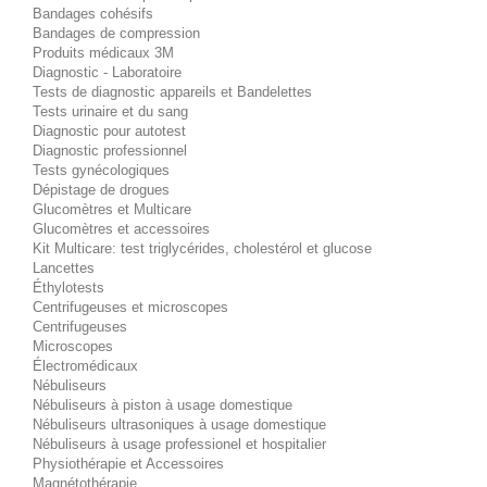
Bandages cohésifs
Bandages de compression
Produits médicaux 3M
Diagnostic - Laboratoire
Tests de diagnostic appareils et Bandelettes
Tests urinaire et du sang
Diagnostic pour autotest
Diagnostic professionnel
Tests gynécologiques
Dépistage de drogues
Glucomètres et Multicare
Glucomètres et accessoires
Kit Multicare: test triglycérides, cholestérol et glucose
Lancettes
Éthylotests
Centrifugeuses et microscopes
Centrifugeuses
Microscopes
Électromédicaux
Nébuliseurs
Nébuliseurs à piston à usage domestique
Nébuliseurs ultrasoniques à usage domestique
Nébuliseurs à usage professionel et hospitalier
Physiothérapie et Accessoires
Magnétothérapie