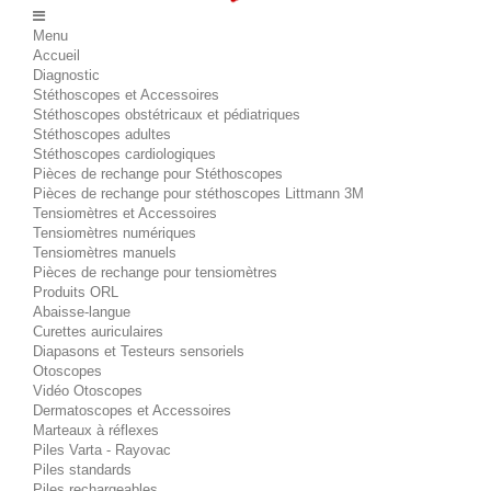
Menu
Accueil
Diagnostic
Stéthoscopes et Accessoires
Stéthoscopes obstétricaux et pédiatriques
Stéthoscopes adultes
Stéthoscopes cardiologiques
Pièces de rechange pour Stéthoscopes
Pièces de rechange pour stéthoscopes Littmann 3M
Tensiomètres et Accessoires
Tensiomètres numériques
Tensiomètres manuels
Pièces de rechange pour tensiomètres
Produits ORL
Abaisse-langue
Curettes auriculaires
Diapasons et Testeurs sensoriels
Otoscopes
Vidéo Otoscopes
Dermatoscopes et Accessoires
Marteaux à réflexes
Piles Varta - Rayovac
Piles standards
Piles rechargeables