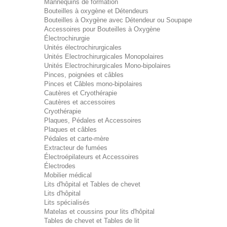
Mannequins de formation
Bouteilles à oxygène et Détendeurs
Bouteilles à Oxygène avec Détendeur ou Soupape
Accessoires pour Bouteilles à Oxygène
Électrochirurgie
Unités électrochirurgicales
Unités Electrochirurgicales Monopolaires
Unités Electrochirurgicales Mono-bipolaires
Pinces, poignées et câbles
Pinces et Câbles mono-bipolaires
Cautères et Cryothérapie
Cautères et accessoires
Cryothérapie
Plaques, Pédales et Accessoires
Plaques et câbles
Pédales et carte-mère
Extracteur de fumées
Électroépilateurs et Accessoires
Électrodes
Mobilier médical
Lits d'hôpital et Tables de chevet
Lits d'hôpital
Lits spécialisés
Matelas et coussins pour lits d'hôpital
Tables de chevet et Tables de lit