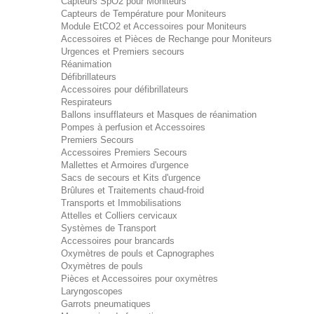
Capteurs SpO2 pour Moniteurs
Capteurs de Température pour Moniteurs
Module EtCO2 et Accessoires pour Moniteurs
Accessoires et Pièces de Rechange pour Moniteurs
Urgences et Premiers secours
Réanimation
Défibrillateurs
Accessoires pour défibrillateurs
Respirateurs
Ballons insufflateurs et Masques de réanimation
Pompes à perfusion et Accessoires
Premiers Secours
Accessoires Premiers Secours
Mallettes et Armoires d'urgence
Sacs de secours et Kits d'urgence
Brûlures et Traitements chaud-froid
Transports et Immobilisations
Attelles et Colliers cervicaux
Systèmes de Transport
Accessoires pour brancards
Oxymètres de pouls et Capnographes
Oxymètres de pouls
Pièces et Accessoires pour oxymètres
Laryngoscopes
Garrots pneumatiques