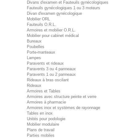
Divans d'examen et Fauteuils gynécologiques
Fauteuils gynécologiques 1 ou 3 moteurs
Divan d'examen gynécologique
Mobilier ORL
Fauteuils O.R.L.
Armoires et mobilier O.R.L.
Mobilier pour cabinet médical
Bureaux
Poubelles
Porte-manteaux
Lampes
Paravents et rideaux
Paravents 3 ou 4 panneaux
Paravents 1 ou 2 panneaux
Rideaux à bras oscilant
Rideaux
Armoires et Tables
Armoires avec structure peinte et verre
Armoires à pharmacie
Armoires inox et systèmes de rayonnage
Tables en inox
Unités pour podologie
Mobilier modulaire
Plans de travail
Parties mobiles