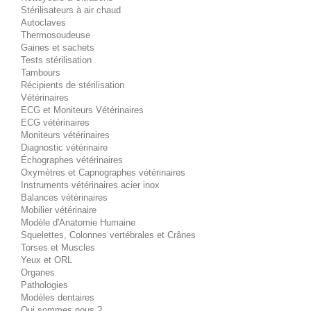
Stérilisateurs à air chaud
Autoclaves
Thermosoudeuse
Gaines et sachets
Tests stérilisation
Tambours
Récipients de stérilisation
Vétérinaires
ECG et Moniteurs Vétérinaires
ECG vétérinaires
Moniteurs vétérinaires
Diagnostic vétérinaire
Échographes vétérinaires
Oxymètres et Capnographes vétérinaires
Instruments vétérinaires acier inox
Balances vétérinaires
Mobilier vétérinaire
Modèle d'Anatomie Humaine
Squelettes, Colonnes vertébrales et Crânes
Torses et Muscles
Yeux et ORL
Organes
Pathologies
Modèles dentaires
Qui sommes nous ?