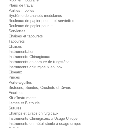
Mobilier modulaire
Plans de travail
Parties mobiles
Système de chariots modulaires
Rouleaux de papier pour lit et serviettes
Rouleaux de papier pour lit
Serviettes
Chaises et tabourets
Tabourets
Chaises
Instrumentation
Instruments Chirurgicaux
Instruments en carbure de tungstène
Instruments chirurgicaux en inox
Ciseaux
Pinces
Porte-aiguilles
Bistouris, Sondes, Crochets et Divers
Écarteurs
Kit d'Instruments
Lames et Bistouris
Sutures
Champs et Draps chirurgicaux
Instruments Chirurgicaux à Usage Unique
Instruments en métal stérile à usage unique