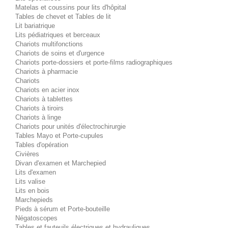
Matelas et coussins pour lits d'hôpital
Tables de chevet et Tables de lit
Lit bariatrique
Lits pédiatriques et berceaux
Chariots multifonctions
Chariots de soins et d'urgence
Chariots porte-dossiers et porte-films radiographiques
Chariots à pharmacie
Chariots
Chariots en acier inox
Chariots à tablettes
Chariots à tiroirs
Chariots à linge
Chariots pour unités d'électrochirurgie
Tables Mayo et Porte-cupules
Tables d'opération
Civières
Divan d'examen et Marchepied
Lits d'examen
Lits valise
Lits en bois
Marchepieds
Pieds à sérum et Porte-bouteille
Négatoscopes
Tables et fauteuils électriques et hydrauliques