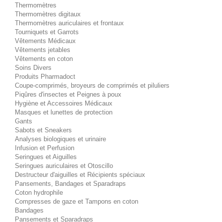
Thermomètres
Thermomètres digitaux
Thermomètres auriculaires et frontaux
Tourniquets et Garrots
Vêtements Médicaux
Vêtements jetables
Vêtements en coton
Soins Divers
Produits Pharmadoct
Coupe-comprimés, broyeurs de comprimés et piluliers
Piqûres d'insectes et Peignes à poux
Hygiène et Accessoires Médicaux
Masques et lunettes de protection
Gants
Sabots et Sneakers
Analyses biologiques et urinaire
Infusion et Perfusion
Seringues et Aiguilles
Seringues auriculaires et Otoscillo
Destructeur d'aiguilles et Récipients spéciaux
Pansements, Bandages et Sparadraps
Coton hydrophile
Compresses de gaze et Tampons en coton
Bandages
Pansements et Sparadraps