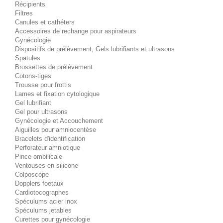
Récipients
Filtres
Canules et cathéters
Accessoires de rechange pour aspirateurs
Gynécologie
Dispositifs de prélèvement, Gels lubrifiants et ultrasons
Spatules
Brossettes de prélèvement
Cotons-tiges
Trousse pour frottis
Lames et fixation cytologique
Gel lubrifiant
Gel pour ultrasons
Gynécologie et Accouchement
Aiguilles pour amniocentèse
Bracelets d'identification
Perforateur amniotique
Pince ombilicale
Ventouses en silicone
Colposcope
Dopplers foetaux
Cardiotocographes
Spéculums acier inox
Spéculums jetables
Curettes pour gynécologie