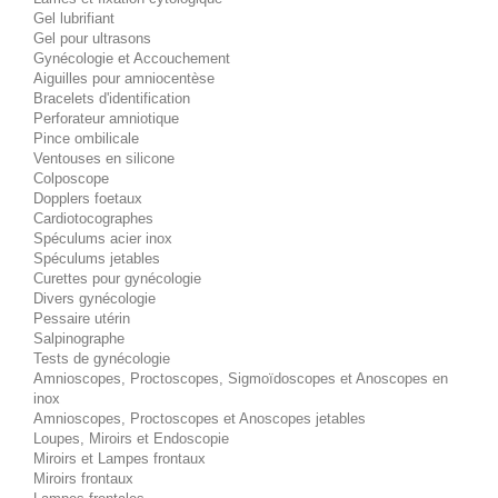
Gel lubrifiant
Gel pour ultrasons
Gynécologie et Accouchement
Aiguilles pour amniocentèse
Bracelets d'identification
Perforateur amniotique
Pince ombilicale
Ventouses en silicone
Colposcope
Dopplers foetaux
Cardiotocographes
Spéculums acier inox
Spéculums jetables
Curettes pour gynécologie
Divers gynécologie
Pessaire utérin
Salpinographe
Tests de gynécologie
Amnioscopes, Proctoscopes, Sigmoïdoscopes et Anoscopes en
inox
Amnioscopes, Proctoscopes et Anoscopes jetables
Loupes, Miroirs et Endoscopie
Miroirs et Lampes frontaux
Miroirs frontaux