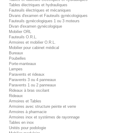
Tables électriques et hydrauliques
Fauteuils électriques et mécaniques
Divans d'examen et Fauteuils gynécologiques
Fauteuils gynécologiques 1 ou 3 moteurs
Divan d'examen gynécologique
Mobilier ORL
Fauteuils O.R.L.
Armoires et mobilier O.R.L.
Mobilier pour cabinet médical
Bureaux
Poubelles
Porte-manteaux
Lampes
Paravents et rideaux
Paravents 3 ou 4 panneaux
Paravents 1 ou 2 panneaux
Rideaux à bras oscilant
Rideaux
Armoires et Tables
Armoires avec structure peinte et verre
Armoires à pharmacie
Armoires inox et systèmes de rayonnage
Tables en inox
Unités pour podologie