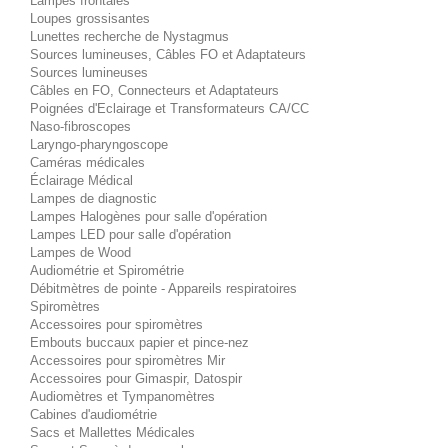
Lampes frontales
Loupes grossisantes
Lunettes recherche de Nystagmus
Sources lumineuses, Câbles FO et Adaptateurs
Sources lumineuses
Câbles en FO, Connecteurs et Adaptateurs
Poignées d'Eclairage et Transformateurs CA/CC
Naso-fibroscopes
Laryngo-pharyngoscope
Caméras médicales
Éclairage Médical
Lampes de diagnostic
Lampes Halogènes pour salle d'opération
Lampes LED pour salle d'opération
Lampes de Wood
Audiométrie et Spirométrie
Débitmètres de pointe - Appareils respiratoires
Spiromètres
Accessoires pour spiromètres
Embouts buccaux papier et pince-nez
Accessoires pour spiromètres Mir
Accessoires pour Gimaspir, Datospir
Audiomètres et Tympanomètres
Cabines d'audiométrie
Sacs et Mallettes Médicales