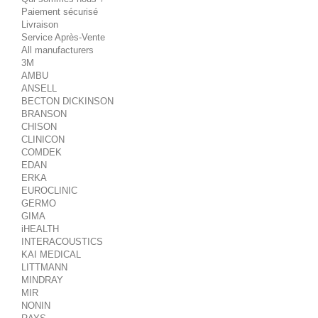
Paiement sécurisé
Livraison
Service Après-Vente
All manufacturers
3M
AMBU
ANSELL
BECTON DICKINSON
BRANSON
CHISON
CLINICON
COMDEK
EDAN
ERKA
EUROCLINIC
GERMO
GIMA
iHEALTH
INTERACOUSTICS
KAI MEDICAL
LITTMANN
MINDRAY
MIR
NONIN