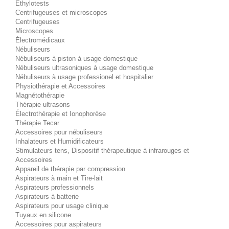
Éthylotests
Centrifugeuses et microscopes
Centrifugeuses
Microscopes
Électromédicaux
Nébuliseurs
Nébuliseurs à piston à usage domestique
Nébuliseurs ultrasoniques à usage domestique
Nébuliseurs à usage professionel et hospitalier
Physiothérapie et Accessoires
Magnétothérapie
Thérapie ultrasons
Électrothérapie et Ionophorèse
Thérapie Tecar
Accessoires pour nébuliseurs
Inhalateurs et Humidificateurs
Stimulateurs tens, Dispositif thérapeutique à infrarouges et
Accessoires
Appareil de thérapie par compression
Aspirateurs à main et Tire-lait
Aspirateurs professionnels
Aspirateurs à batterie
Aspirateurs pour usage clinique
Tuyaux en silicone
Accessoires pour aspirateurs