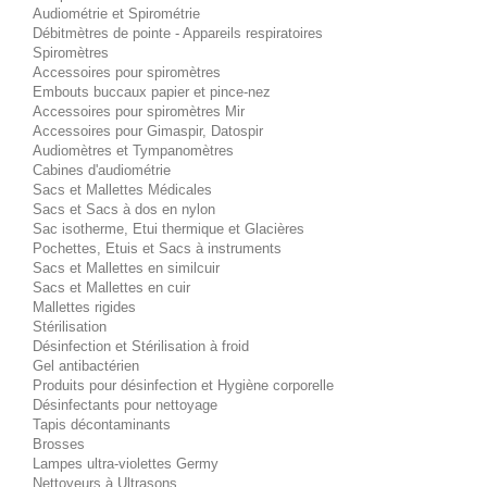
Audiométrie et Spirométrie
Débitmètres de pointe - Appareils respiratoires
Spiromètres
Accessoires pour spiromètres
Embouts buccaux papier et pince-nez
Accessoires pour spiromètres Mir
Accessoires pour Gimaspir, Datospir
Audiomètres et Tympanomètres
Cabines d'audiométrie
Sacs et Mallettes Médicales
Sacs et Sacs à dos en nylon
Sac isotherme, Etui thermique et Glacières
Pochettes, Etuis et Sacs à instruments
Sacs et Mallettes en similcuir
Sacs et Mallettes en cuir
Mallettes rigides
Stérilisation
Désinfection et Stérilisation à froid
Gel antibactérien
Produits pour désinfection et Hygiène corporelle
Désinfectants pour nettoyage
Tapis décontaminants
Brosses
Lampes ultra-violettes Germy
Nettoyeurs à Ultrasons