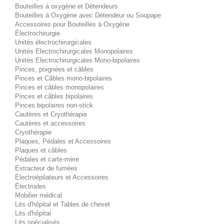
Bouteilles à oxygène et Détendeurs
Bouteilles à Oxygène avec Détendeur ou Soupape
Accessoires pour Bouteilles à Oxygène
Électrochirurgie
Unités électrochirurgicales
Unités Electrochirurgicales Monopolaires
Unités Electrochirurgicales Mono-bipolaires
Pinces, poignées et câbles
Pinces et Câbles mono-bipolaires
Pinces et câbles monopolaires
Pinces et câbles bipolaires
Pinces bipolaires non-stick
Cautères et Cryothérapie
Cautères et accessoires
Cryothérapie
Plaques, Pédales et Accessoires
Plaques et câbles
Pédales et carte-mère
Extracteur de fumées
Électroépilateurs et Accessoires
Électrodes
Mobilier médical
Lits d'hôpital et Tables de chevet
Lits d'hôpital
Lits spécialisés