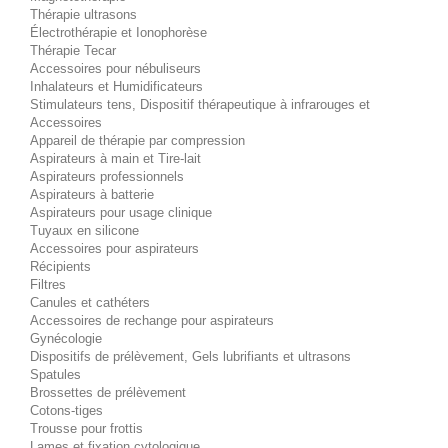
Thérapie ultrasons
Électrothérapie et Ionophorèse
Thérapie Tecar
Accessoires pour nébuliseurs
Inhalateurs et Humidificateurs
Stimulateurs tens, Dispositif thérapeutique à infrarouges et
Accessoires
Appareil de thérapie par compression
Aspirateurs à main et Tire-lait
Aspirateurs professionnels
Aspirateurs à batterie
Aspirateurs pour usage clinique
Tuyaux en silicone
Accessoires pour aspirateurs
Récipients
Filtres
Canules et cathéters
Accessoires de rechange pour aspirateurs
Gynécologie
Dispositifs de prélèvement, Gels lubrifiants et ultrasons
Spatules
Brossettes de prélèvement
Cotons-tiges
Trousse pour frottis
Lames et fixation cytologique