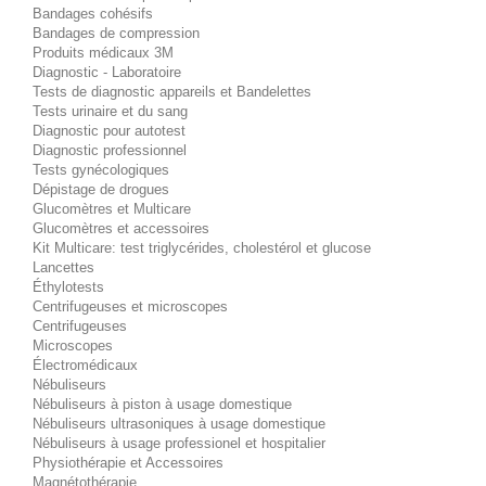
Bandages cohésifs
Bandages de compression
Produits médicaux 3M
Diagnostic - Laboratoire
Tests de diagnostic appareils et Bandelettes
Tests urinaire et du sang
Diagnostic pour autotest
Diagnostic professionnel
Tests gynécologiques
Dépistage de drogues
Glucomètres et Multicare
Glucomètres et accessoires
Kit Multicare: test triglycérides, cholestérol et glucose
Lancettes
Éthylotests
Centrifugeuses et microscopes
Centrifugeuses
Microscopes
Électromédicaux
Nébuliseurs
Nébuliseurs à piston à usage domestique
Nébuliseurs ultrasoniques à usage domestique
Nébuliseurs à usage professionel et hospitalier
Physiothérapie et Accessoires
Magnétothérapie