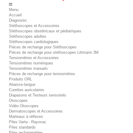
Menu
Accueil
Diagnostic
Stéthoscopes et Accessoires
Stéthoscopes obstétricaux et pédiatriques
Stéthoscopes adultes
Stéthoscopes cardiologiques
Pièces de rechange pour Stéthoscopes
Pièces de rechange pour stéthoscopes Littmann 3M
Tensiomètres et Accessoires
Tensiomètres numériques
Tensiomètres manuels
Pièces de rechange pour tensiomètres
Produits ORL
Abaisse-langue
Curettes auriculaires
Diapasons et Testeurs sensoriels
Otoscopes
Vidéo Otoscopes
Dermatoscopes et Accessoires
Marteaux à réflexes
Piles Varta - Rayovac
Piles standards
Piles rechargeables