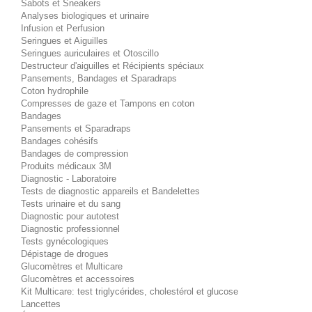
Sabots et Sneakers
Analyses biologiques et urinaire
Infusion et Perfusion
Seringues et Aiguilles
Seringues auriculaires et Otoscillo
Destructeur d'aiguilles et Récipients spéciaux
Pansements, Bandages et Sparadraps
Coton hydrophile
Compresses de gaze et Tampons en coton
Bandages
Pansements et Sparadraps
Bandages cohésifs
Bandages de compression
Produits médicaux 3M
Diagnostic - Laboratoire
Tests de diagnostic appareils et Bandelettes
Tests urinaire et du sang
Diagnostic pour autotest
Diagnostic professionnel
Tests gynécologiques
Dépistage de drogues
Glucomètres et Multicare
Glucomètres et accessoires
Kit Multicare: test triglycérides, cholestérol et glucose
Lancettes