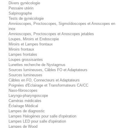
Divers gynécologie
Pessaire utérin
Salpinographe
Tests de gynécologie
Amnioscopes, Proctoscopes, Sigmoïdoscopes et Anoscopes en
inox
Amnioscopes, Proctoscopes et Anoscopes jetables
Loupes, Miroirs et Endoscopie
Miroirs et Lampes frontaux
Miroirs frontaux
Lampes frontales
Loupes grossisantes
Lunettes recherche de Nystagmus
Sources lumineuses, Câbles FO et Adaptateurs
Sources lumineuses
Câbles en FO, Connecteurs et Adaptateurs
Poignées d'Eclairage et Transformateurs CA/CC
Naso-fibroscopes
Laryngo-pharyngoscope
Caméras médicales
Éclairage Médical
Lampes de diagnostic
Lampes Halogènes pour salle d'opération
Lampes LED pour salle d'opération
Lampes de Wood