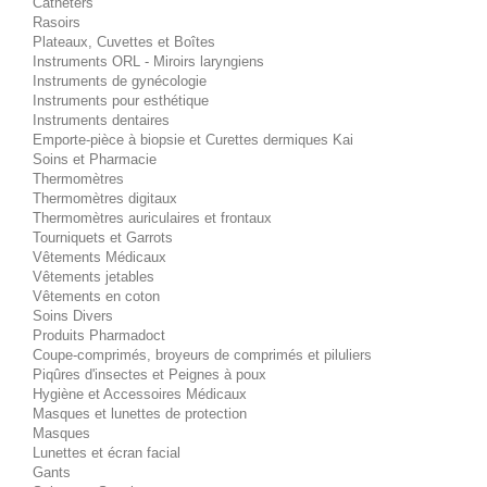
Cathéters
Rasoirs
Plateaux, Cuvettes et Boîtes
Instruments ORL - Miroirs laryngiens
Instruments de gynécologie
Instruments pour esthétique
Instruments dentaires
Emporte-pièce à biopsie et Curettes dermiques Kai
Soins et Pharmacie
Thermomètres
Thermomètres digitaux
Thermomètres auriculaires et frontaux
Tourniquets et Garrots
Vêtements Médicaux
Vêtements jetables
Vêtements en coton
Soins Divers
Produits Pharmadoct
Coupe-comprimés, broyeurs de comprimés et piluliers
Piqûres d'insectes et Peignes à poux
Hygiène et Accessoires Médicaux
Masques et lunettes de protection
Masques
Lunettes et écran facial
Gants