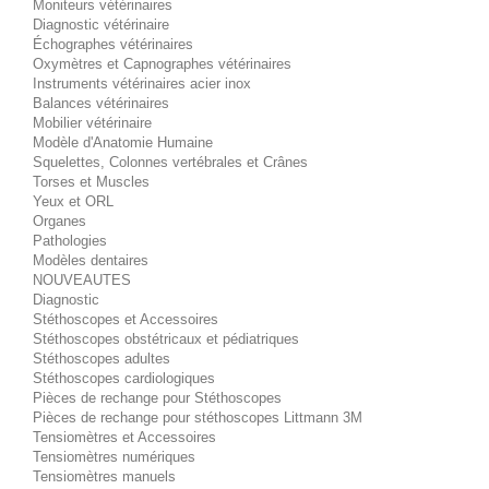
Moniteurs vétérinaires
Diagnostic vétérinaire
Échographes vétérinaires
Oxymètres et Capnographes vétérinaires
Instruments vétérinaires acier inox
Balances vétérinaires
Mobilier vétérinaire
Modèle d'Anatomie Humaine
Squelettes, Colonnes vertébrales et Crânes
Torses et Muscles
Yeux et ORL
Organes
Pathologies
Modèles dentaires
NOUVEAUTES
Diagnostic
Stéthoscopes et Accessoires
Stéthoscopes obstétricaux et pédiatriques
Stéthoscopes adultes
Stéthoscopes cardiologiques
Pièces de rechange pour Stéthoscopes
Pièces de rechange pour stéthoscopes Littmann 3M
Tensiomètres et Accessoires
Tensiomètres numériques
Tensiomètres manuels