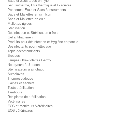
Sacs et Sacs à dos en nylon
Sac isotherme, Etui thermique et Glacières
Pochettes, Etuis et Sacs à instruments
Sacs et Mallettes en similcuir
Sacs et Mallettes en cuir
Mallettes rigides
Stérilisation
Désinfection et Stérilisation à froid
Gel antibactérien
Produits pour désinfection et Hygiène corporelle
Désinfectants pour nettoyage
Tapis décontaminants
Brosses
Lampes ultra-violettes Germy
Nettoyeurs à Ultrasons
Stérilisateurs à air chaud
Autoclaves
Thermosoudeuse
Gaines et sachets
Tests stérilisation
Tambours
Récipients de stérilisation
Vétérinaires
ECG et Moniteurs Vétérinaires
ECG vétérinaires