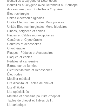
Bouteilles à oxygène et Détendeurs
Bouteilles à Oxygène avec Détendeur ou Soupape
Accessoires pour Bouteilles à Oxygène
Électrochirurgie
Unités électrochirurgicales
Unités Electrochirurgicales Monopolaires
Unités Electrochirurgicales Mono-bipolaires
Pinces, poignées et câbles
Pinces et Câbles mono-bipolaires
Cautères et Cryothérapie
Cautères et accessoires
Cryothérapie
Plaques, Pédales et Accessoires
Plaques et câbles
Pédales et carte-mère
Extracteur de fumées
Électroépilateurs et Accessoires
Électrodes
Mobilier médical
Lits d'hôpital et Tables de chevet
Lits d'hôpital
Lits spécialisés
Matelas et coussins pour lits d'hôpital
Tables de chevet et Tables de lit
Lit bariatrique