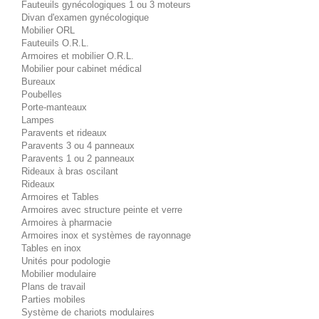
Fauteuils gynécologiques 1 ou 3 moteurs
Divan d'examen gynécologique
Mobilier ORL
Fauteuils O.R.L.
Armoires et mobilier O.R.L.
Mobilier pour cabinet médical
Bureaux
Poubelles
Porte-manteaux
Lampes
Paravents et rideaux
Paravents 3 ou 4 panneaux
Paravents 1 ou 2 panneaux
Rideaux à bras oscilant
Rideaux
Armoires et Tables
Armoires avec structure peinte et verre
Armoires à pharmacie
Armoires inox et systèmes de rayonnage
Tables en inox
Unités pour podologie
Mobilier modulaire
Plans de travail
Parties mobiles
Système de chariots modulaires