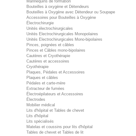
Mannequins de formation
Bouteilles à oxygène et Détendeurs
Bouteilles à Oxygène avec Détendeur ou Soupape
Accessoires pour Bouteilles à Oxygène
Électrochirurgie
Unités électrochirurgicales
Unités Electrochirurgicales Monopolaires
Unités Electrochirurgicales Mono-bipolaires
Pinces, poignées et câbles
Pinces et Câbles mono-bipolaires
Cautères et Cryothérapie
Cautères et accessoires
Cryothérapie
Plaques, Pédales et Accessoires
Plaques et câbles
Pédales et carte-mère
Extracteur de fumées
Électroépilateurs et Accessoires
Électrodes
Mobilier médical
Lits d'hôpital et Tables de chevet
Lits d'hôpital
Lits spécialisés
Matelas et coussins pour lits d'hôpital
Tables de chevet et Tables de lit