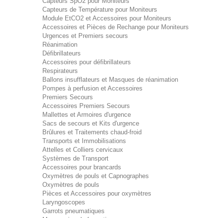
Capteurs SpO2 pour Moniteurs
Capteurs de Température pour Moniteurs
Module EtCO2 et Accessoires pour Moniteurs
Accessoires et Pièces de Rechange pour Moniteurs
Urgences et Premiers secours
Réanimation
Défibrillateurs
Accessoires pour défibrillateurs
Respirateurs
Ballons insufflateurs et Masques de réanimation
Pompes à perfusion et Accessoires
Premiers Secours
Accessoires Premiers Secours
Mallettes et Armoires d'urgence
Sacs de secours et Kits d'urgence
Brûlures et Traitements chaud-froid
Transports et Immobilisations
Attelles et Colliers cervicaux
Systèmes de Transport
Accessoires pour brancards
Oxymètres de pouls et Capnographes
Oxymètres de pouls
Pièces et Accessoires pour oxymètres
Laryngoscopes
Garrots pneumatiques