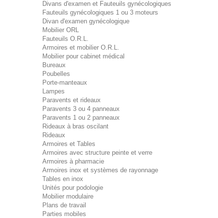
Divans d'examen et Fauteuils gynécologiques
Fauteuils gynécologiques 1 ou 3 moteurs
Divan d'examen gynécologique
Mobilier ORL
Fauteuils O.R.L.
Armoires et mobilier O.R.L.
Mobilier pour cabinet médical
Bureaux
Poubelles
Porte-manteaux
Lampes
Paravents et rideaux
Paravents 3 ou 4 panneaux
Paravents 1 ou 2 panneaux
Rideaux à bras oscilant
Rideaux
Armoires et Tables
Armoires avec structure peinte et verre
Armoires à pharmacie
Armoires inox et systèmes de rayonnage
Tables en inox
Unités pour podologie
Mobilier modulaire
Plans de travail
Parties mobiles