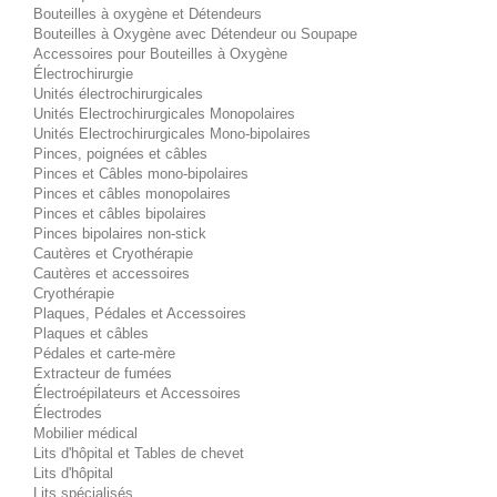
Bouteilles à oxygène et Détendeurs
Bouteilles à Oxygène avec Détendeur ou Soupape
Accessoires pour Bouteilles à Oxygène
Électrochirurgie
Unités électrochirurgicales
Unités Electrochirurgicales Monopolaires
Unités Electrochirurgicales Mono-bipolaires
Pinces, poignées et câbles
Pinces et Câbles mono-bipolaires
Pinces et câbles monopolaires
Pinces et câbles bipolaires
Pinces bipolaires non-stick
Cautères et Cryothérapie
Cautères et accessoires
Cryothérapie
Plaques, Pédales et Accessoires
Plaques et câbles
Pédales et carte-mère
Extracteur de fumées
Électroépilateurs et Accessoires
Électrodes
Mobilier médical
Lits d'hôpital et Tables de chevet
Lits d'hôpital
Lits spécialisés