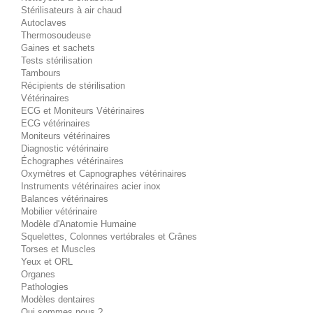
Stérilisateurs à air chaud
Autoclaves
Thermosoudeuse
Gaines et sachets
Tests stérilisation
Tambours
Récipients de stérilisation
Vétérinaires
ECG et Moniteurs Vétérinaires
ECG vétérinaires
Moniteurs vétérinaires
Diagnostic vétérinaire
Échographes vétérinaires
Oxymètres et Capnographes vétérinaires
Instruments vétérinaires acier inox
Balances vétérinaires
Mobilier vétérinaire
Modèle d'Anatomie Humaine
Squelettes, Colonnes vertébrales et Crânes
Torses et Muscles
Yeux et ORL
Organes
Pathologies
Modèles dentaires
Qui sommes nous ?