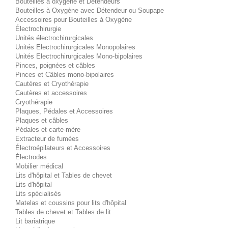
Bouteilles à oxygène et Détendeurs
Bouteilles à Oxygène avec Détendeur ou Soupape
Accessoires pour Bouteilles à Oxygène
Électrochirurgie
Unités électrochirurgicales
Unités Electrochirurgicales Monopolaires
Unités Electrochirurgicales Mono-bipolaires
Pinces, poignées et câbles
Pinces et Câbles mono-bipolaires
Cautères et Cryothérapie
Cautères et accessoires
Cryothérapie
Plaques, Pédales et Accessoires
Plaques et câbles
Pédales et carte-mère
Extracteur de fumées
Électroépilateurs et Accessoires
Électrodes
Mobilier médical
Lits d'hôpital et Tables de chevet
Lits d'hôpital
Lits spécialisés
Matelas et coussins pour lits d'hôpital
Tables de chevet et Tables de lit
Lit bariatrique