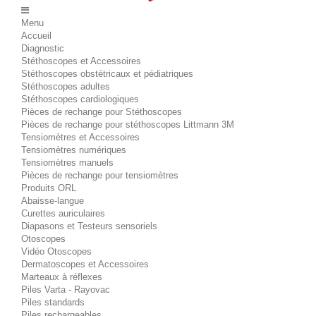
Menu
Accueil
Diagnostic
Stéthoscopes et Accessoires
Stéthoscopes obstétricaux et pédiatriques
Stéthoscopes adultes
Stéthoscopes cardiologiques
Pièces de rechange pour Stéthoscopes
Pièces de rechange pour stéthoscopes Littmann 3M
Tensiomètres et Accessoires
Tensiomètres numériques
Tensiomètres manuels
Pièces de rechange pour tensiomètres
Produits ORL
Abaisse-langue
Curettes auriculaires
Diapasons et Testeurs sensoriels
Otoscopes
Vidéo Otoscopes
Dermatoscopes et Accessoires
Marteaux à réflexes
Piles Varta - Rayovac
Piles standards
Piles rechargeables