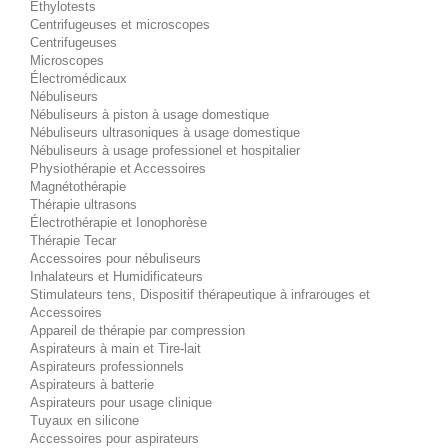
Éthylotests
Centrifugeuses et microscopes
Centrifugeuses
Microscopes
Électromédicaux
Nébuliseurs
Nébuliseurs à piston à usage domestique
Nébuliseurs ultrasoniques à usage domestique
Nébuliseurs à usage professionel et hospitalier
Physiothérapie et Accessoires
Magnétothérapie
Thérapie ultrasons
Électrothérapie et Ionophorèse
Thérapie Tecar
Accessoires pour nébuliseurs
Inhalateurs et Humidificateurs
Stimulateurs tens, Dispositif thérapeutique à infrarouges et
Accessoires
Appareil de thérapie par compression
Aspirateurs à main et Tire-lait
Aspirateurs professionnels
Aspirateurs à batterie
Aspirateurs pour usage clinique
Tuyaux en silicone
Accessoires pour aspirateurs