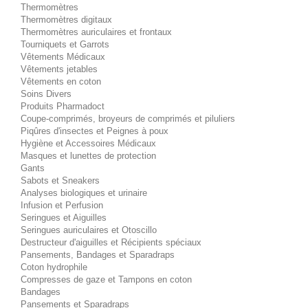
Thermomètres
Thermomètres digitaux
Thermomètres auriculaires et frontaux
Tourniquets et Garrots
Vêtements Médicaux
Vêtements jetables
Vêtements en coton
Soins Divers
Produits Pharmadoct
Coupe-comprimés, broyeurs de comprimés et piluliers
Piqûres d'insectes et Peignes à poux
Hygiène et Accessoires Médicaux
Masques et lunettes de protection
Gants
Sabots et Sneakers
Analyses biologiques et urinaire
Infusion et Perfusion
Seringues et Aiguilles
Seringues auriculaires et Otoscillo
Destructeur d'aiguilles et Récipients spéciaux
Pansements, Bandages et Sparadraps
Coton hydrophile
Compresses de gaze et Tampons en coton
Bandages
Pansements et Sparadraps