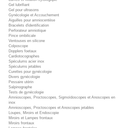
Gel lubrifiant
Gel pour ultrasons
Gynécologie et Accouchement
Aiguilles pour amniocentèse
Bracelets d'identification
Perforateur amniotique
Pince ombilicale
Ventouses en silicone
Colposcope
Dopplers foetaux
Cardiotocographes
Spéculums acier inox
Spéculums jetables
Curettes pour gynécologie
Divers gynécologie
Pessaire utérin
Salpinographe
Tests de gynécologie
Amnioscopes, Proctoscopes, Sigmoïdoscopes et Anoscopes en
inox
Amnioscopes, Proctoscopes et Anoscopes jetables
Loupes, Miroirs et Endoscopie
Miroirs et Lampes frontaux
Miroirs frontaux