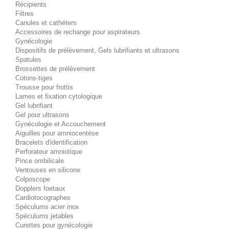
Récipients
Filtres
Canules et cathéters
Accessoires de rechange pour aspirateurs
Gynécologie
Dispositifs de prélèvement, Gels lubrifiants et ultrasons
Spatules
Brossettes de prélèvement
Cotons-tiges
Trousse pour frottis
Lames et fixation cytologique
Gel lubrifiant
Gel pour ultrasons
Gynécologie et Accouchement
Aiguilles pour amniocentèse
Bracelets d'identification
Perforateur amniotique
Pince ombilicale
Ventouses en silicone
Colposcope
Dopplers foetaux
Cardiotocographes
Spéculums acier inox
Spéculums jetables
Curettes pour gynécologie