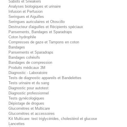
Sabots et Sneakers
Analyses biologiques et urinaire
Infusion et Perfusion
Seringues et Aiguilles
Seringues auriculaires et Otoscillo
Destructeur d'aiguilles et Récipients spéciaux
Pansements, Bandages et Sparadraps
Coton hydrophile
Compresses de gaze et Tampons en coton
Bandages
Pansements et Sparadraps
Bandages cohésifs
Bandages de compression
Produits médicaux 3M
Diagnostic - Laboratoire
Tests de diagnostic appareils et Bandelettes
Tests urinaire et du sang
Diagnostic pour autotest
Diagnostic professionnel
Tests gynécologiques
Dépistage de drogues
Glucomètres et Multicare
Glucomètres et accessoires
Kit Multicare: test triglycérides, cholestérol et glucose
Lancettes