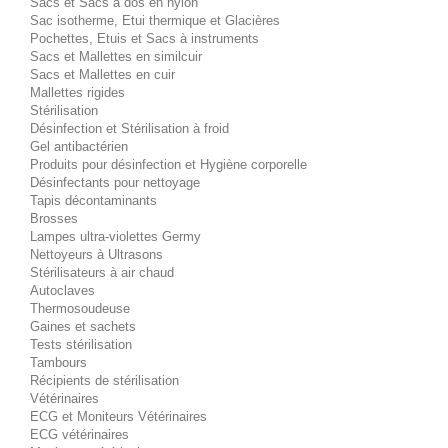
Sacs et Sacs à dos en nylon
Sac isotherme, Etui thermique et Glacières
Pochettes, Etuis et Sacs à instruments
Sacs et Mallettes en similcuir
Sacs et Mallettes en cuir
Mallettes rigides
Stérilisation
Désinfection et Stérilisation à froid
Gel antibactérien
Produits pour désinfection et Hygiène corporelle
Désinfectants pour nettoyage
Tapis décontaminants
Brosses
Lampes ultra-violettes Germy
Nettoyeurs à Ultrasons
Stérilisateurs à air chaud
Autoclaves
Thermosoudeuse
Gaines et sachets
Tests stérilisation
Tambours
Récipients de stérilisation
Vétérinaires
ECG et Moniteurs Vétérinaires
ECG vétérinaires