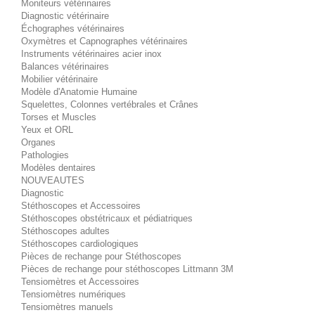
Moniteurs vétérinaires
Diagnostic vétérinaire
Échographes vétérinaires
Oxymètres et Capnographes vétérinaires
Instruments vétérinaires acier inox
Balances vétérinaires
Mobilier vétérinaire
Modèle d'Anatomie Humaine
Squelettes, Colonnes vertébrales et Crânes
Torses et Muscles
Yeux et ORL
Organes
Pathologies
Modèles dentaires
NOUVEAUTES
Diagnostic
Stéthoscopes et Accessoires
Stéthoscopes obstétricaux et pédiatriques
Stéthoscopes adultes
Stéthoscopes cardiologiques
Pièces de rechange pour Stéthoscopes
Pièces de rechange pour stéthoscopes Littmann 3M
Tensiomètres et Accessoires
Tensiomètres numériques
Tensiomètres manuels