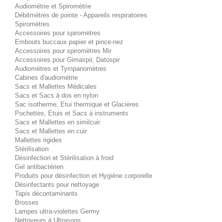
Audiométrie et Spirométrie
Débitmètres de pointe - Appareils respiratoires
Spiromètres
Accessoires pour spiromètres
Embouts buccaux papier et pince-nez
Accessoires pour spiromètres Mir
Accessoires pour Gimaspir, Datospir
Audiomètres et Tympanomètres
Cabines d'audiométrie
Sacs et Mallettes Médicales
Sacs et Sacs à dos en nylon
Sac isotherme, Etui thermique et Glacières
Pochettes, Etuis et Sacs à instruments
Sacs et Mallettes en similcuir
Sacs et Mallettes en cuir
Mallettes rigides
Stérilisation
Désinfection et Stérilisation à froid
Gel antibactérien
Produits pour désinfection et Hygiène corporelle
Désinfectants pour nettoyage
Tapis décontaminants
Brosses
Lampes ultra-violettes Germy
Nettoyeurs à Ultrasons