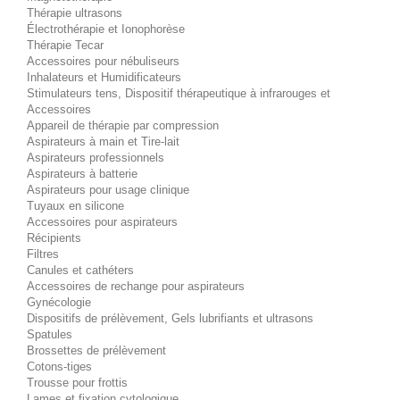
Thérapie ultrasons
Électrothérapie et Ionophorèse
Thérapie Tecar
Accessoires pour nébuliseurs
Inhalateurs et Humidificateurs
Stimulateurs tens, Dispositif thérapeutique à infrarouges et
Accessoires
Appareil de thérapie par compression
Aspirateurs à main et Tire-lait
Aspirateurs professionnels
Aspirateurs à batterie
Aspirateurs pour usage clinique
Tuyaux en silicone
Accessoires pour aspirateurs
Récipients
Filtres
Canules et cathéters
Accessoires de rechange pour aspirateurs
Gynécologie
Dispositifs de prélèvement, Gels lubrifiants et ultrasons
Spatules
Brossettes de prélèvement
Cotons-tiges
Trousse pour frottis
Lames et fixation cytologique