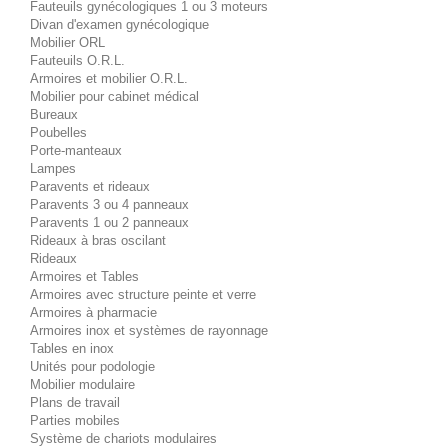
Fauteuils gynécologiques 1 ou 3 moteurs
Divan d'examen gynécologique
Mobilier ORL
Fauteuils O.R.L.
Armoires et mobilier O.R.L.
Mobilier pour cabinet médical
Bureaux
Poubelles
Porte-manteaux
Lampes
Paravents et rideaux
Paravents 3 ou 4 panneaux
Paravents 1 ou 2 panneaux
Rideaux à bras oscilant
Rideaux
Armoires et Tables
Armoires avec structure peinte et verre
Armoires à pharmacie
Armoires inox et systèmes de rayonnage
Tables en inox
Unités pour podologie
Mobilier modulaire
Plans de travail
Parties mobiles
Système de chariots modulaires