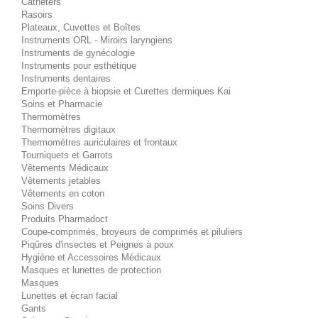
Cathéters
Rasoirs
Plateaux, Cuvettes et Boîtes
Instruments ORL - Miroirs laryngiens
Instruments de gynécologie
Instruments pour esthétique
Instruments dentaires
Emporte-pièce à biopsie et Curettes dermiques Kai
Soins et Pharmacie
Thermomètres
Thermomètres digitaux
Thermomètres auriculaires et frontaux
Tourniquets et Garrots
Vêtements Médicaux
Vêtements jetables
Vêtements en coton
Soins Divers
Produits Pharmadoct
Coupe-comprimés, broyeurs de comprimés et piluliers
Piqûres d'insectes et Peignes à poux
Hygiène et Accessoires Médicaux
Masques et lunettes de protection
Masques
Lunettes et écran facial
Gants