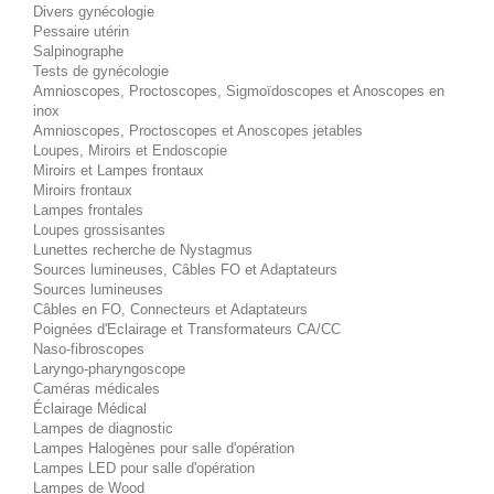
Divers gynécologie
Pessaire utérin
Salpinographe
Tests de gynécologie
Amnioscopes, Proctoscopes, Sigmoïdoscopes et Anoscopes en
inox
Amnioscopes, Proctoscopes et Anoscopes jetables
Loupes, Miroirs et Endoscopie
Miroirs et Lampes frontaux
Miroirs frontaux
Lampes frontales
Loupes grossisantes
Lunettes recherche de Nystagmus
Sources lumineuses, Câbles FO et Adaptateurs
Sources lumineuses
Câbles en FO, Connecteurs et Adaptateurs
Poignées d'Eclairage et Transformateurs CA/CC
Naso-fibroscopes
Laryngo-pharyngoscope
Caméras médicales
Éclairage Médical
Lampes de diagnostic
Lampes Halogènes pour salle d'opération
Lampes LED pour salle d'opération
Lampes de Wood