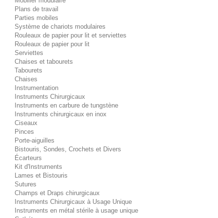
Mobilier modulaire
Plans de travail
Parties mobiles
Système de chariots modulaires
Rouleaux de papier pour lit et serviettes
Rouleaux de papier pour lit
Serviettes
Chaises et tabourets
Tabourets
Chaises
Instrumentation
Instruments Chirurgicaux
Instruments en carbure de tungstène
Instruments chirurgicaux en inox
Ciseaux
Pinces
Porte-aiguilles
Bistouris, Sondes, Crochets et Divers
Écarteurs
Kit d'Instruments
Lames et Bistouris
Sutures
Champs et Draps chirurgicaux
Instruments Chirurgicaux à Usage Unique
Instruments en métal stérile à usage unique