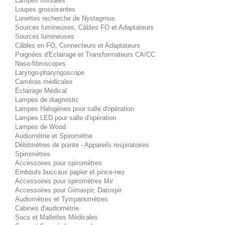
Lampes frontales
Loupes grossisantes
Lunettes recherche de Nystagmus
Sources lumineuses, Câbles FO et Adaptateurs
Sources lumineuses
Câbles en FO, Connecteurs et Adaptateurs
Poignées d'Eclairage et Transformateurs CA/CC
Naso-fibroscopes
Laryngo-pharyngoscope
Caméras médicales
Éclairage Médical
Lampes de diagnostic
Lampes Halogènes pour salle d'opération
Lampes LED pour salle d'opération
Lampes de Wood
Audiométrie et Spirométrie
Débitmètres de pointe - Appareils respiratoires
Spiromètres
Accessoires pour spiromètres
Embouts buccaux papier et pince-nez
Accessoires pour spiromètres Mir
Accessoires pour Gimaspir, Datospir
Audiomètres et Tympanomètres
Cabines d'audiométrie
Sacs et Mallettes Médicales