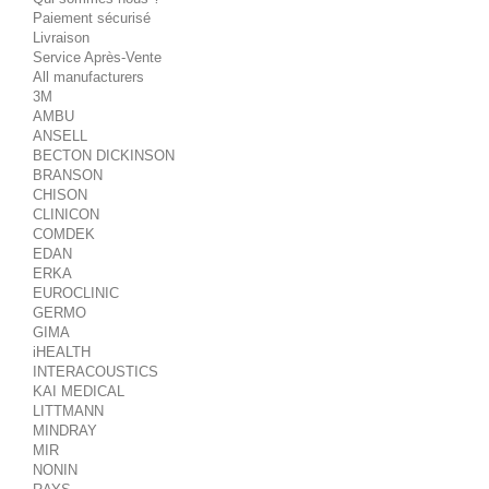
Paiement sécurisé
Livraison
Service Après-Vente
All manufacturers
3M
AMBU
ANSELL
BECTON DICKINSON
BRANSON
CHISON
CLINICON
COMDEK
EDAN
ERKA
EUROCLINIC
GERMO
GIMA
iHEALTH
INTERACOUSTICS
KAI MEDICAL
LITTMANN
MINDRAY
MIR
NONIN