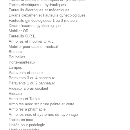
Tables électriques et hydrauliques
Fauteuils électriques et mécaniques
Divans d'examen et Fauteuils gynécologiques
Fauteuils gynécologiques 1 ou 3 moteurs
Divan d'examen gynécologique
Mobilier ORL
Fauteuils O.R.L.
Armoires et mobilier O.R.L.
Mobilier pour cabinet médical
Bureaux
Poubelles
Porte-manteaux
Lampes
Paravents et rideaux
Paravents 3 ou 4 panneaux
Paravents 1 ou 2 panneaux
Rideaux à bras oscilant
Rideaux
Armoires et Tables
Armoires avec structure peinte et verre
Armoires à pharmacie
Armoires inox et systèmes de rayonnage
Tables en inox
Unités pour podologie