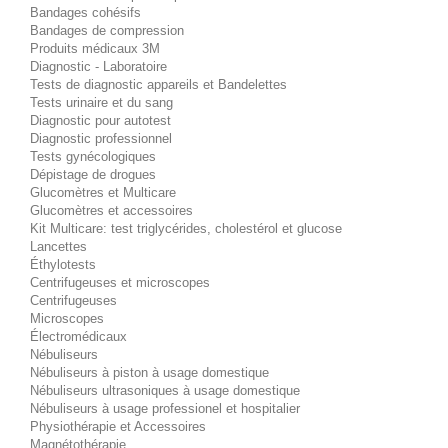
Bandages cohésifs
Bandages de compression
Produits médicaux 3M
Diagnostic - Laboratoire
Tests de diagnostic appareils et Bandelettes
Tests urinaire et du sang
Diagnostic pour autotest
Diagnostic professionnel
Tests gynécologiques
Dépistage de drogues
Glucomètres et Multicare
Glucomètres et accessoires
Kit Multicare: test triglycérides, cholestérol et glucose
Lancettes
Éthylotests
Centrifugeuses et microscopes
Centrifugeuses
Microscopes
Électromédicaux
Nébuliseurs
Nébuliseurs à piston à usage domestique
Nébuliseurs ultrasoniques à usage domestique
Nébuliseurs à usage professionel et hospitalier
Physiothérapie et Accessoires
Magnétothérapie