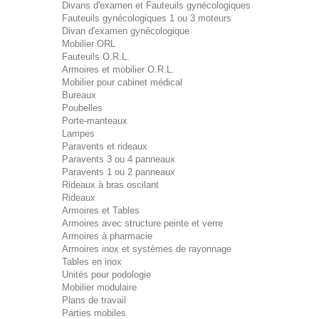
Divans d'examen et Fauteuils gynécologiques
Fauteuils gynécologiques 1 ou 3 moteurs
Divan d'examen gynécologique
Mobilier ORL
Fauteuils O.R.L.
Armoires et mobilier O.R.L.
Mobilier pour cabinet médical
Bureaux
Poubelles
Porte-manteaux
Lampes
Paravents et rideaux
Paravents 3 ou 4 panneaux
Paravents 1 ou 2 panneaux
Rideaux à bras oscilant
Rideaux
Armoires et Tables
Armoires avec structure peinte et verre
Armoires à pharmacie
Armoires inox et systèmes de rayonnage
Tables en inox
Unités pour podologie
Mobilier modulaire
Plans de travail
Parties mobiles