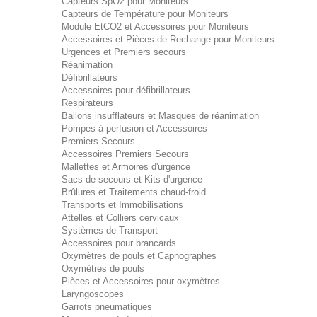
Capteurs SpO2 pour Moniteurs
Capteurs de Température pour Moniteurs
Module EtCO2 et Accessoires pour Moniteurs
Accessoires et Pièces de Rechange pour Moniteurs
Urgences et Premiers secours
Réanimation
Défibrillateurs
Accessoires pour défibrillateurs
Respirateurs
Ballons insufflateurs et Masques de réanimation
Pompes à perfusion et Accessoires
Premiers Secours
Accessoires Premiers Secours
Mallettes et Armoires d'urgence
Sacs de secours et Kits d'urgence
Brûlures et Traitements chaud-froid
Transports et Immobilisations
Attelles et Colliers cervicaux
Systèmes de Transport
Accessoires pour brancards
Oxymètres de pouls et Capnographes
Oxymètres de pouls
Pièces et Accessoires pour oxymètres
Laryngoscopes
Garrots pneumatiques