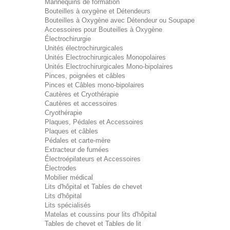
Mannequins de formation
Bouteilles à oxygène et Détendeurs
Bouteilles à Oxygène avec Détendeur ou Soupape
Accessoires pour Bouteilles à Oxygène
Électrochirurgie
Unités électrochirurgicales
Unités Electrochirurgicales Monopolaires
Unités Electrochirurgicales Mono-bipolaires
Pinces, poignées et câbles
Pinces et Câbles mono-bipolaires
Cautères et Cryothérapie
Cautères et accessoires
Cryothérapie
Plaques, Pédales et Accessoires
Plaques et câbles
Pédales et carte-mère
Extracteur de fumées
Électroépilateurs et Accessoires
Électrodes
Mobilier médical
Lits d'hôpital et Tables de chevet
Lits d'hôpital
Lits spécialisés
Matelas et coussins pour lits d'hôpital
Tables de chevet et Tables de lit