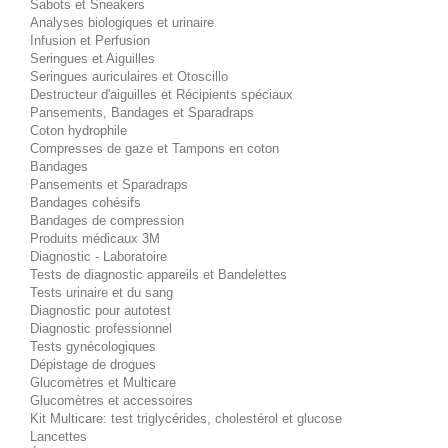
Sabots et Sneakers
Analyses biologiques et urinaire
Infusion et Perfusion
Seringues et Aiguilles
Seringues auriculaires et Otoscillo
Destructeur d'aiguilles et Récipients spéciaux
Pansements, Bandages et Sparadraps
Coton hydrophile
Compresses de gaze et Tampons en coton
Bandages
Pansements et Sparadraps
Bandages cohésifs
Bandages de compression
Produits médicaux 3M
Diagnostic - Laboratoire
Tests de diagnostic appareils et Bandelettes
Tests urinaire et du sang
Diagnostic pour autotest
Diagnostic professionnel
Tests gynécologiques
Dépistage de drogues
Glucomètres et Multicare
Glucomètres et accessoires
Kit Multicare: test triglycérides, cholestérol et glucose
Lancettes