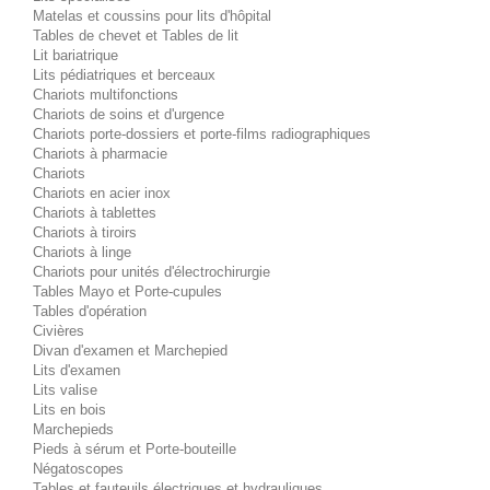
Matelas et coussins pour lits d'hôpital
Tables de chevet et Tables de lit
Lit bariatrique
Lits pédiatriques et berceaux
Chariots multifonctions
Chariots de soins et d'urgence
Chariots porte-dossiers et porte-films radiographiques
Chariots à pharmacie
Chariots
Chariots en acier inox
Chariots à tablettes
Chariots à tiroirs
Chariots à linge
Chariots pour unités d'électrochirurgie
Tables Mayo et Porte-cupules
Tables d'opération
Civières
Divan d'examen et Marchepied
Lits d'examen
Lits valise
Lits en bois
Marchepieds
Pieds à sérum et Porte-bouteille
Négatoscopes
Tables et fauteuils électriques et hydrauliques