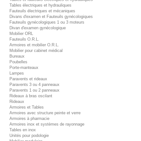
Tables électriques et hydrauliques
Fauteuils électriques et mécaniques
Divans d'examen et Fauteuils gynécologiques
Fauteuils gynécologiques 1 ou 3 moteurs
Divan d'examen gynécologique
Mobilier ORL
Fauteuils O.R.L.
Armoires et mobilier O.R.L.
Mobilier pour cabinet médical
Bureaux
Poubelles
Porte-manteaux
Lampes
Paravents et rideaux
Paravents 3 ou 4 panneaux
Paravents 1 ou 2 panneaux
Rideaux à bras oscilant
Rideaux
Armoires et Tables
Armoires avec structure peinte et verre
Armoires à pharmacie
Armoires inox et systèmes de rayonnage
Tables en inox
Unités pour podologie