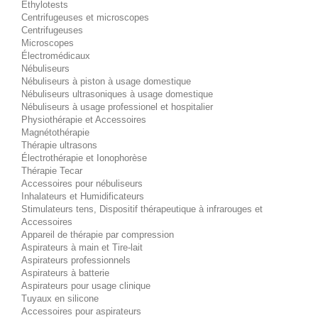
Éthylotests
Centrifugeuses et microscopes
Centrifugeuses
Microscopes
Électromédicaux
Nébuliseurs
Nébuliseurs à piston à usage domestique
Nébuliseurs ultrasoniques à usage domestique
Nébuliseurs à usage professionel et hospitalier
Physiothérapie et Accessoires
Magnétothérapie
Thérapie ultrasons
Électrothérapie et Ionophorèse
Thérapie Tecar
Accessoires pour nébuliseurs
Inhalateurs et Humidificateurs
Stimulateurs tens, Dispositif thérapeutique à infrarouges et
Accessoires
Appareil de thérapie par compression
Aspirateurs à main et Tire-lait
Aspirateurs professionnels
Aspirateurs à batterie
Aspirateurs pour usage clinique
Tuyaux en silicone
Accessoires pour aspirateurs