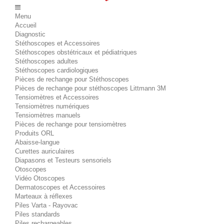
Menu
Accueil
Diagnostic
Stéthoscopes et Accessoires
Stéthoscopes obstétricaux et pédiatriques
Stéthoscopes adultes
Stéthoscopes cardiologiques
Pièces de rechange pour Stéthoscopes
Pièces de rechange pour stéthoscopes Littmann 3M
Tensiomètres et Accessoires
Tensiomètres numériques
Tensiomètres manuels
Pièces de rechange pour tensiomètres
Produits ORL
Abaisse-langue
Curettes auriculaires
Diapasons et Testeurs sensoriels
Otoscopes
Vidéo Otoscopes
Dermatoscopes et Accessoires
Marteaux à réflexes
Piles Varta - Rayovac
Piles standards
Piles rechargeables