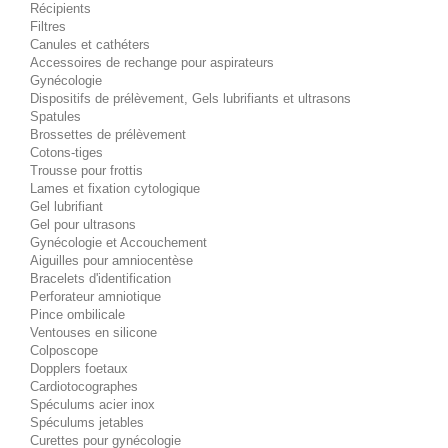
Récipients
Filtres
Canules et cathéters
Accessoires de rechange pour aspirateurs
Gynécologie
Dispositifs de prélèvement, Gels lubrifiants et ultrasons
Spatules
Brossettes de prélèvement
Cotons-tiges
Trousse pour frottis
Lames et fixation cytologique
Gel lubrifiant
Gel pour ultrasons
Gynécologie et Accouchement
Aiguilles pour amniocentèse
Bracelets d'identification
Perforateur amniotique
Pince ombilicale
Ventouses en silicone
Colposcope
Dopplers foetaux
Cardiotocographes
Spéculums acier inox
Spéculums jetables
Curettes pour gynécologie