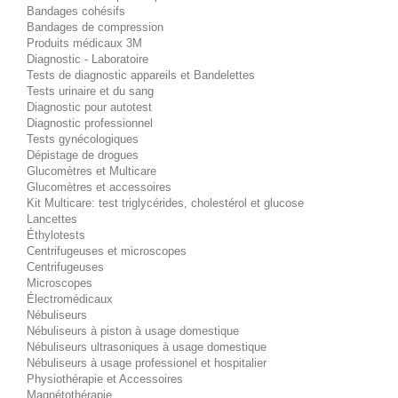
Bandages cohésifs
Bandages de compression
Produits médicaux 3M
Diagnostic - Laboratoire
Tests de diagnostic appareils et Bandelettes
Tests urinaire et du sang
Diagnostic pour autotest
Diagnostic professionnel
Tests gynécologiques
Dépistage de drogues
Glucomètres et Multicare
Glucomètres et accessoires
Kit Multicare: test triglycérides, cholestérol et glucose
Lancettes
Éthylotests
Centrifugeuses et microscopes
Centrifugeuses
Microscopes
Électromédicaux
Nébuliseurs
Nébuliseurs à piston à usage domestique
Nébuliseurs ultrasoniques à usage domestique
Nébuliseurs à usage professionel et hospitalier
Physiothérapie et Accessoires
Magnétothérapie