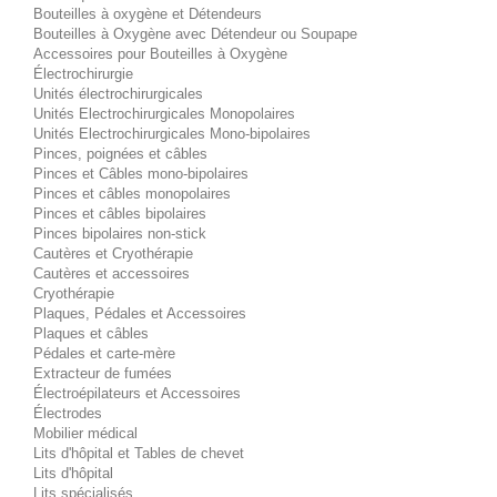
Bouteilles à oxygène et Détendeurs
Bouteilles à Oxygène avec Détendeur ou Soupape
Accessoires pour Bouteilles à Oxygène
Électrochirurgie
Unités électrochirurgicales
Unités Electrochirurgicales Monopolaires
Unités Electrochirurgicales Mono-bipolaires
Pinces, poignées et câbles
Pinces et Câbles mono-bipolaires
Pinces et câbles monopolaires
Pinces et câbles bipolaires
Pinces bipolaires non-stick
Cautères et Cryothérapie
Cautères et accessoires
Cryothérapie
Plaques, Pédales et Accessoires
Plaques et câbles
Pédales et carte-mère
Extracteur de fumées
Électroépilateurs et Accessoires
Électrodes
Mobilier médical
Lits d'hôpital et Tables de chevet
Lits d'hôpital
Lits spécialisés