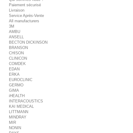
Paiement sécurisé
Livraison
Service Après-Vente
All manufacturers
3M
AMBU
ANSELL
BECTON DICKINSON
BRANSON
CHISON
CLINICON
COMDEK
EDAN
ERKA
EUROCLINIC
GERMO
GIMA
iHEALTH
INTERACOUSTICS
KAI MEDICAL
LITTMANN
MINDRAY
MIR
NONIN