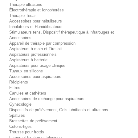
Thérapie ultrasons
Électrothérapie et Ionophorèse
Thérapie Tecar
Accessoires pour nébuliseurs
Inhalateurs et Humidificateurs
Stimulateurs tens, Dispositif thérapeutique à infrarouges et
Accessoires
Appareil de thérapie par compression
Aspirateurs à main et Tire-lait
Aspirateurs professionnels
Aspirateurs à batterie
Aspirateurs pour usage clinique
Tuyaux en silicone
Accessoires pour aspirateurs
Récipients
Filtres
Canules et cathéters
Accessoires de rechange pour aspirateurs
Gynécologie
Dispositifs de prélèvement, Gels lubrifiants et ultrasons
Spatules
Brossettes de prélèvement
Cotons-tiges
Trousse pour frottis
Lames et fixation cytologique