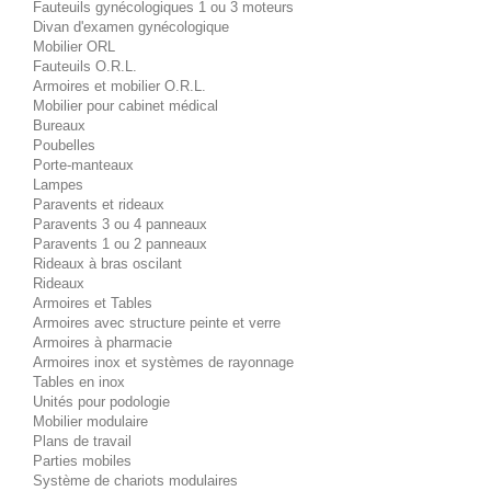
Fauteuils gynécologiques 1 ou 3 moteurs
Divan d'examen gynécologique
Mobilier ORL
Fauteuils O.R.L.
Armoires et mobilier O.R.L.
Mobilier pour cabinet médical
Bureaux
Poubelles
Porte-manteaux
Lampes
Paravents et rideaux
Paravents 3 ou 4 panneaux
Paravents 1 ou 2 panneaux
Rideaux à bras oscilant
Rideaux
Armoires et Tables
Armoires avec structure peinte et verre
Armoires à pharmacie
Armoires inox et systèmes de rayonnage
Tables en inox
Unités pour podologie
Mobilier modulaire
Plans de travail
Parties mobiles
Système de chariots modulaires