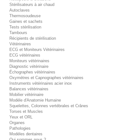
Stérilisateurs à air chaud
Autoclaves
Thermosoudeuse
Gaines et sachets
Tests stérilisation
Tambours
Récipients de stérilisation
Vétérinaires
ECG et Moniteurs Vétérinaires
ECG vétérinaires
Moniteurs vétérinaires
Diagnostic vétérinaire
Échographes vétérinaires
Oxymètres et Capnographes vétérinaires
Instruments vétérinaires acier inox
Balances vétérinaires
Mobilier vétérinaire
Modèle d'Anatomie Humaine
Squelettes, Colonnes vertébrales et Crânes
Torses et Muscles
Yeux et ORL
Organes
Pathologies
Modèles dentaires
Qui sommes nous ?