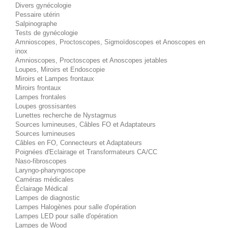
Divers gynécologie
Pessaire utérin
Salpinographe
Tests de gynécologie
Amnioscopes, Proctoscopes, Sigmoïdoscopes et Anoscopes en
inox
Amnioscopes, Proctoscopes et Anoscopes jetables
Loupes, Miroirs et Endoscopie
Miroirs et Lampes frontaux
Miroirs frontaux
Lampes frontales
Loupes grossisantes
Lunettes recherche de Nystagmus
Sources lumineuses, Câbles FO et Adaptateurs
Sources lumineuses
Câbles en FO, Connecteurs et Adaptateurs
Poignées d'Eclairage et Transformateurs CA/CC
Naso-fibroscopes
Laryngo-pharyngoscope
Caméras médicales
Éclairage Médical
Lampes de diagnostic
Lampes Halogènes pour salle d'opération
Lampes LED pour salle d'opération
Lampes de Wood