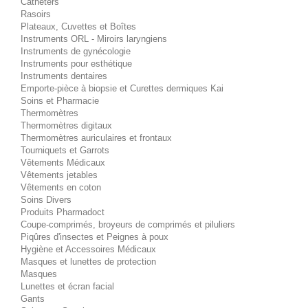
Cathéters
Rasoirs
Plateaux, Cuvettes et Boîtes
Instruments ORL - Miroirs laryngiens
Instruments de gynécologie
Instruments pour esthétique
Instruments dentaires
Emporte-pièce à biopsie et Curettes dermiques Kai
Soins et Pharmacie
Thermomètres
Thermomètres digitaux
Thermomètres auriculaires et frontaux
Tourniquets et Garrots
Vêtements Médicaux
Vêtements jetables
Vêtements en coton
Soins Divers
Produits Pharmadoct
Coupe-comprimés, broyeurs de comprimés et piluliers
Piqûres d'insectes et Peignes à poux
Hygiène et Accessoires Médicaux
Masques et lunettes de protection
Masques
Lunettes et écran facial
Gants