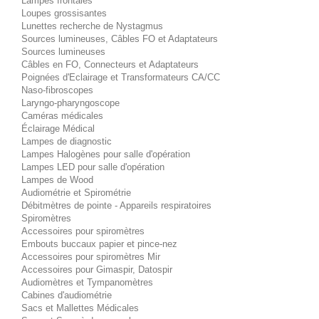
Lampes frontales
Loupes grossisantes
Lunettes recherche de Nystagmus
Sources lumineuses, Câbles FO et Adaptateurs
Sources lumineuses
Câbles en FO, Connecteurs et Adaptateurs
Poignées d'Eclairage et Transformateurs CA/CC
Naso-fibroscopes
Laryngo-pharyngoscope
Caméras médicales
Éclairage Médical
Lampes de diagnostic
Lampes Halogènes pour salle d'opération
Lampes LED pour salle d'opération
Lampes de Wood
Audiométrie et Spirométrie
Débitmètres de pointe - Appareils respiratoires
Spiromètres
Accessoires pour spiromètres
Embouts buccaux papier et pince-nez
Accessoires pour spiromètres Mir
Accessoires pour Gimaspir, Datospir
Audiomètres et Tympanomètres
Cabines d'audiométrie
Sacs et Mallettes Médicales