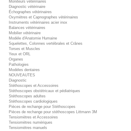
Moniteurs vétérinaires
Diagnostic vétérinaire
Échographes vétérinaires
Oxymètres et Capnographes vétérinaires
Instruments vétérinaires acier inox
Balances vétérinaires
Mobilier vétérinaire
Modèle d'Anatomie Humaine
Squelettes, Colonnes vertébrales et Crânes
Torses et Muscles
Yeux et ORL
Organes
Pathologies
Modèles dentaires
NOUVEAUTES
Diagnostic
Stéthoscopes et Accessoires
Stéthoscopes obstétricaux et pédiatriques
Stéthoscopes adultes
Stéthoscopes cardiologiques
Pièces de rechange pour Stéthoscopes
Pièces de rechange pour stéthoscopes Littmann 3M
Tensiomètres et Accessoires
Tensiomètres numériques
Tensiomètres manuels