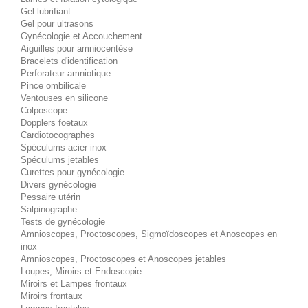
Gel lubrifiant
Gel pour ultrasons
Gynécologie et Accouchement
Aiguilles pour amniocentèse
Bracelets d'identification
Perforateur amniotique
Pince ombilicale
Ventouses en silicone
Colposcope
Dopplers foetaux
Cardiotocographes
Spéculums acier inox
Spéculums jetables
Curettes pour gynécologie
Divers gynécologie
Pessaire utérin
Salpinographe
Tests de gynécologie
Amnioscopes, Proctoscopes, Sigmoïdoscopes et Anoscopes en
inox
Amnioscopes, Proctoscopes et Anoscopes jetables
Loupes, Miroirs et Endoscopie
Miroirs et Lampes frontaux
Miroirs frontaux