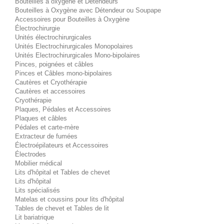
Bouteilles à oxygène et Détendeurs
Bouteilles à Oxygène avec Détendeur ou Soupape
Accessoires pour Bouteilles à Oxygène
Électrochirurgie
Unités électrochirurgicales
Unités Electrochirurgicales Monopolaires
Unités Electrochirurgicales Mono-bipolaires
Pinces, poignées et câbles
Pinces et Câbles mono-bipolaires
Cautères et Cryothérapie
Cautères et accessoires
Cryothérapie
Plaques, Pédales et Accessoires
Plaques et câbles
Pédales et carte-mère
Extracteur de fumées
Électroépilateurs et Accessoires
Électrodes
Mobilier médical
Lits d'hôpital et Tables de chevet
Lits d'hôpital
Lits spécialisés
Matelas et coussins pour lits d'hôpital
Tables de chevet et Tables de lit
Lit bariatrique