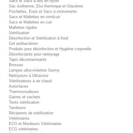
Sacs et Sacs à dos en nylon
Sac isotherme, Etui thermique et Glacières
Pochettes, Etuis et Sacs à instruments
Sacs et Mallettes en similcuir
Sacs et Mallettes en cuir
Mallettes rigides
Stérilisation
Désinfection et Stérilisation à froid
Gel antibactérien
Produits pour désinfection et Hygiène corporelle
Désinfectants pour nettoyage
Tapis décontaminants
Brosses
Lampes ultra-violettes Germy
Nettoyeurs à Ultrasons
Stérilisateurs à air chaud
Autoclaves
Thermosoudeuse
Gaines et sachets
Tests stérilisation
Tambours
Récipients de stérilisation
Vétérinaires
ECG et Moniteurs Vétérinaires
ECG vétérinaires