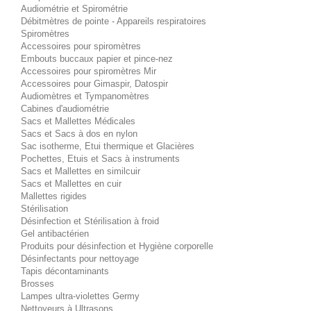
Audiométrie et Spirométrie
Débitmètres de pointe - Appareils respiratoires
Spiromètres
Accessoires pour spiromètres
Embouts buccaux papier et pince-nez
Accessoires pour spiromètres Mir
Accessoires pour Gimaspir, Datospir
Audiomètres et Tympanomètres
Cabines d'audiométrie
Sacs et Mallettes Médicales
Sacs et Sacs à dos en nylon
Sac isotherme, Etui thermique et Glacières
Pochettes, Etuis et Sacs à instruments
Sacs et Mallettes en similcuir
Sacs et Mallettes en cuir
Mallettes rigides
Stérilisation
Désinfection et Stérilisation à froid
Gel antibactérien
Produits pour désinfection et Hygiène corporelle
Désinfectants pour nettoyage
Tapis décontaminants
Brosses
Lampes ultra-violettes Germy
Nettoyeurs à Ultrasons