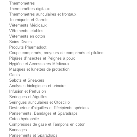
Thermomètres
Thermomètres digitaux
Thermomètres auriculaires et frontaux
Tourniquets et Garrots
Vêtements Médicaux
Vêtements jetables
Vêtements en coton
Soins Divers
Produits Pharmadoct
Coupe-comprimés, broyeurs de comprimés et piluliers
Piqûres d'insectes et Peignes à poux
Hygiène et Accessoires Médicaux
Masques et lunettes de protection
Gants
Sabots et Sneakers
Analyses biologiques et urinaire
Infusion et Perfusion
Seringues et Aiguilles
Seringues auriculaires et Otoscillo
Destructeur d'aiguilles et Récipients spéciaux
Pansements, Bandages et Sparadraps
Coton hydrophile
Compresses de gaze et Tampons en coton
Bandages
Pansements et Sparadraps