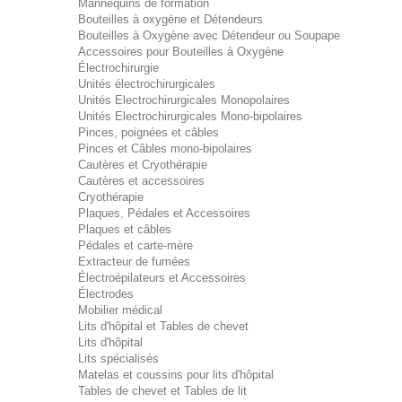
Mannequins de formation
Bouteilles à oxygène et Détendeurs
Bouteilles à Oxygène avec Détendeur ou Soupape
Accessoires pour Bouteilles à Oxygène
Électrochirurgie
Unités électrochirurgicales
Unités Electrochirurgicales Monopolaires
Unités Electrochirurgicales Mono-bipolaires
Pinces, poignées et câbles
Pinces et Câbles mono-bipolaires
Cautères et Cryothérapie
Cautères et accessoires
Cryothérapie
Plaques, Pédales et Accessoires
Plaques et câbles
Pédales et carte-mère
Extracteur de fumées
Électroépilateurs et Accessoires
Électrodes
Mobilier médical
Lits d'hôpital et Tables de chevet
Lits d'hôpital
Lits spécialisés
Matelas et coussins pour lits d'hôpital
Tables de chevet et Tables de lit