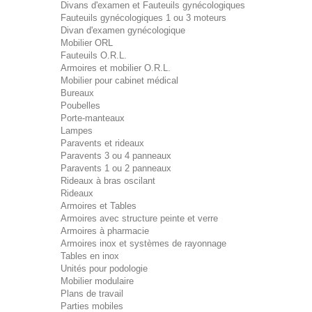
Divans d'examen et Fauteuils gynécologiques
Fauteuils gynécologiques 1 ou 3 moteurs
Divan d'examen gynécologique
Mobilier ORL
Fauteuils O.R.L.
Armoires et mobilier O.R.L.
Mobilier pour cabinet médical
Bureaux
Poubelles
Porte-manteaux
Lampes
Paravents et rideaux
Paravents 3 ou 4 panneaux
Paravents 1 ou 2 panneaux
Rideaux à bras oscilant
Rideaux
Armoires et Tables
Armoires avec structure peinte et verre
Armoires à pharmacie
Armoires inox et systèmes de rayonnage
Tables en inox
Unités pour podologie
Mobilier modulaire
Plans de travail
Parties mobiles