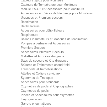
Capteurs SpO2 pour Moniteurs
Capteurs de Température pour Moniteurs
Module EtCO2 et Accessoires pour Moniteurs
Accessoires et Pièces de Rechange pour Moniteurs
Urgences et Premiers secours
Réanimation
Défibrillateurs
Accessoires pour défibrillateurs
Respirateurs
Ballons insufflateurs et Masques de réanimation
Pompes à perfusion et Accessoires
Premiers Secours
Accessoires Premiers Secours
Mallettes et Armoires d'urgence
Sacs de secours et Kits d'urgence
Brûlures et Traitements chaud-froid
Transports et Immobilisations
Attelles et Colliers cervicaux
Systèmes de Transport
Accessoires pour brancards
Oxymètres de pouls et Capnographes
Oxymètres de pouls
Pièces et Accessoires pour oxymètres
Laryngoscopes
Garrots pneumatiques